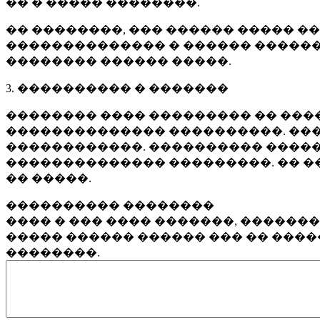
�� � ����� ��������.
�� ��������, ��� ������ ����� �
�������������� � ������ ������
�������� ������ �����.
3. ���������� � �������
�������� ���� ��������� �� ����
�������������� ����������. ���
������������. ���������� �����
�������������� ���������. �� �
�� �����.
���������� ��������
���� � ��� ���� �������, ������
����� ������ ������ ��� �� ���
��������.