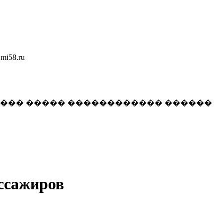
58.ru
���� ����� ������������ ������
ассажиров