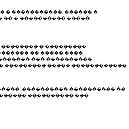
� � �����������, ������ �
 �� � ���������� �����
� �������� � ���������
������ �� ����� ����
������� ��� ����������
�� ��������� ����� ������������
�����, ���������� ���������� ��
������� ���������� ���