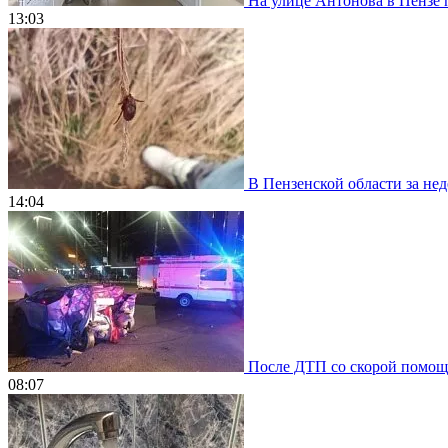
На улице Антонова в Пензе 
13:03
В Пензенской области за нед
14:04
После ДТП со скорой помощью
08:07