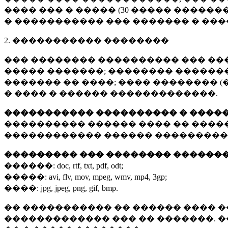
���� ��� � ����� (
30 �����
�������
� ����������� ��� ������� � ��
2. ����������� ��������
��� �������� ���������� ��� ��
����� �������; �������� �������,
������� �� ����; ���� �������� (
� ���� � ������ �������������.
����������� ���������� � ����
���������� ������ ���� �� ����
������������ ������ ���������
��������� ��� �������� ������
������:
doc, rtf, txt, pdf, odt;
�����:
avi, flv, mov, mpeg, wmv, mp4, 3gp;
����:
jpg, jpeg, png, gif, bmp.
�� ����������� �� ������ ���� �
������������� ��� �� �������. 