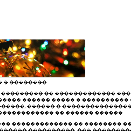
� � ��������
ru ��������� �� ������������� ��
���� ������ ����� � ���������� 
�����, ������ � ���������������
������������ �� ������ ������.
�� ������������� �� �������� ��
������ ����������, ��� ��������