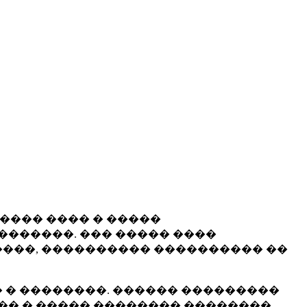
����� ���� � �����
�������. ��� ����� ����
���, ���������� ���������� ��
 � ��������. ������ ���������
�� � ����� �������� ��������.