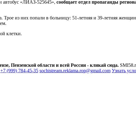
 и автобус «ЛИАЗ-525645»,
сообщает отдел пропаганды регио
са. Трое из них попали в больницу: 51-летняя и 39-летняя жен
ем.
ой клетки.
зе, Пензенской области и всей России - кликай сюда.
SMI58.r
+7 (999) 784-45-35
sochistream.reklama.rop@gmail.com
Узнать усл