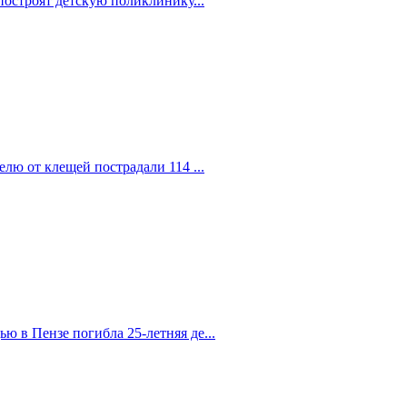
построят детскую поликлинику...
елю от клещей пострадали 114 ...
 в Пензе погибла 25-летняя де...