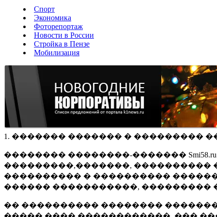
Спорт
Экономика
Фоторепортаж
Новости в России
Стройка в Пензе
Мобилизация
1. ������� ������� � ��������� �
�������� ��������-������� Smi58.
���������,�������, ���������� �
���������� � ���������� ������
������ �����������, ��������� 
�� ���������� �������� �������
����� ���� ������������, ��� ��