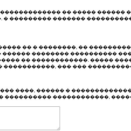
�������������� �� ����� ������ �
. � ��������� ������� ����������
���� �� � ��������, �� ��������
 ������ �������� ���������� ���
���� �� ������������. ����� ���
� �����������, ��� ��� ��������
���� ����, ������ � ������������
�� ���������� ������������, ���