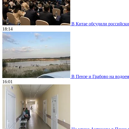
В Китае обсудили российски
18:14
В Пензе и Грабово на водое
16:01