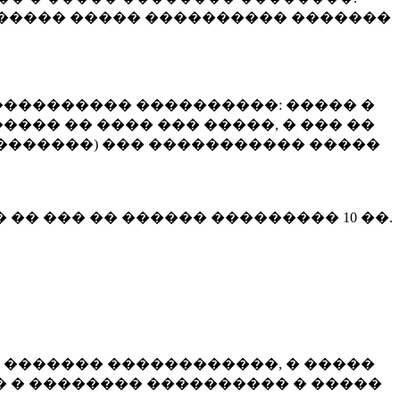
����� ����� ���������� �������
��������� ����������: ����� �
��� �� ���� ��� �����, � ��� ��
 ��������) ��� ����������� �����
� �� ��� �� ������ ���������
10 ��.
 ������� ������������, � �����
 � �������� ���������� � �����