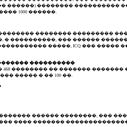
� ������) �������� ���������� �
�����
1000 ������
.
�������� �������� ��������� ���
 � ����������, ��� ������ �������
����������� �����, ICQ ��� �����
������� ����������
�
468 ��������
�� ������� ������� 
��� ����� � ��
100 ��.
�
������� ������ ��������, ��� ���
���� ���� ������� ��������������