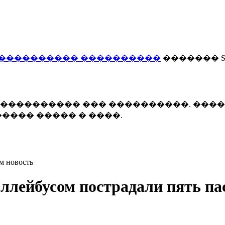
���������� ����������
������� Smi
 ����������� ��� ����������. ���
���� ����� � ����.
м новость
оллейбусом пострадали пять п