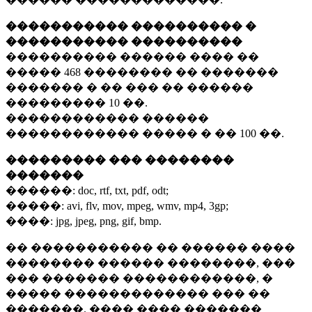
����������� ���������� �
����������� ����������
���������� ������ ���� ��
�����
468 ��������
�� �������
������� � �� ��� �� ������
���������
10 ��.
������������ ������
������������ ����� � ��
100 ��.
��������� ��� ��������
�������
������:
doc, rtf, txt, pdf, odt;
�����:
avi, flv, mov, mpeg, wmv, mp4, 3gp;
����:
jpg, jpeg, png, gif, bmp.
�� ����������� �� ������ ����
�������� ������ ��������, ���
��� ������� ������������, �
����� ������������� ��� ��
�������. ���� ���� �������