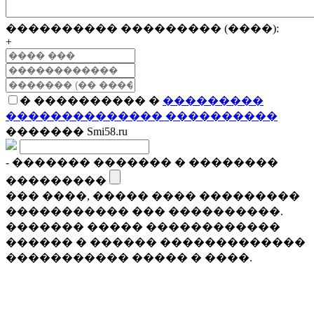
���������� ��������� (����):
+
� ���������� �
���������
�������������� ����������
������� Smi58.ru
- ������� ������� � ��������
���������
��� ����, ����� ���� ���������
����������� ��� ����������.
������� ����� ������������
������ � ������ �������������
����������� ����� � ����.