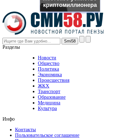
though
криптомиллионера
the
prices
are
higher
however
visitors
nevertheless
Разделы
believe
that
Новости
good
Общество
value.
Политика
who
Экономика
sells
Происшествия
the
ЖКХ
best
Транспорт
phyrevape.com
Образование
vape
Медицина
store
Культура
on
the
Инфо
pursuit
of
Контакты
the
Пользовательское соглашение
most