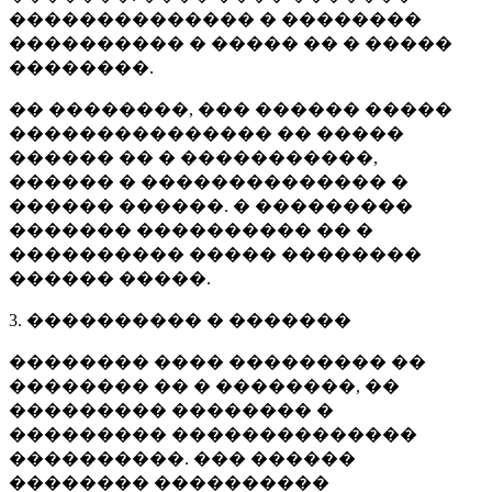
�������������� � ��������
���������� � ����� �� � �����
��������.
�� ��������, ��� ������ �����
��������������� �� �����
������ �� � �����������,
������ � �������������� �
������ ������. � ���������
������� ���������� �� �
���������� ����� ��������
������ �����.
3. ���������� � �������
�������� ���� ��������� ��
�������� �� � ��������, ��
��������� �������� �
��������� ��������������
����������. ��� ������
�������� ����������