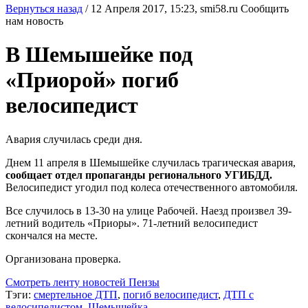
Вернуться назад
/
12 Апреля 2017, 15:23,
smi58.ru
Сообщить
нам новость
В Шемышейке под
«Приорой» погиб
велосипедист
Авария случилась среди дня.
Днем 11 апреля в Шемышейке случилась трагическая авария,
сообщает отдел пропаганды регионального УГИБДД.
Велосипедист угодил под колеса отечественного автомобиля.
Все случилось в 13-30 на улице Рабочей. Наезд произвел 39-
летний водитель «Приоры». 71-летний велосипедист
скончался на месте.
Организована проверка.
Смотреть ленту новостей Пензы
Тэги:
смертельное ДТП
,
погиб велосипедист
,
ДТП с
велосипедистом
,
Шемышейка