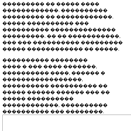
��������� �� ����� ����
������������. ����������
��������� �� ������������.
����� ���������� ���
���������� ��������������
���������. �� �� �����������,
��� ��� ���������� ���������
����� ������������ �� �����.
���������� ��������
���� � ��� ���� �������,
���������� ����, ������ �
�����������������,
���������� ���������� ��
����� ������ ������ ��� ��
����� ����������
������������, ����������
���������� ��� ��������.