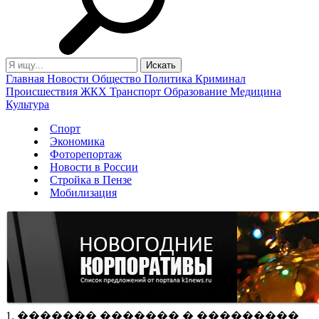
Главная
Новости
Общество
Политика
Криминал
Происшествия
ЖКХ
Транспорт
Образование
Медицина
Культура
Спорт
Экономика
Фоторепортаж
Новости в России
Стройка в Пензе
Мобилизация
1. ������� ������� � ���������