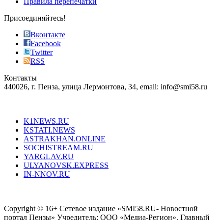
Правила перепечатки
effective
sophistication
Присоединяйтесь!
also
just
Вконтакте
the
Facebook
right
Twitter
blend
RSS
in
Контакты
creation
440026, г. Пенза, улица Лермонтова, 34, email: info@smi58.ru
completely
unique
Все порталы НМГ
dazzling
type.
K1NEWS.RU
reddit
KSTATI.NEWS
sevenfridayreplica.ru
ASTRAKHAN.ONLINE
sevenfriday
SOCHISTREAM.RU
outlet
YARGLAV.RU
is
ULYANOVSK.EXPRESS
the
IN-NNOV.RU
first
choice
Согласие на обработку персональных данных
Политика по
for
защите персональных данных
high-
Copyright © 16+ Сетевое издание «SMI58.RU- Новостной
end
портал Пензы» Учредитель: ООО «Медиа-Регион». Главный
people.