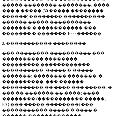
����� �������� ��������. ����
��� � ����� (
30 �����
��������
������) �������� ����������
������ ����� ����������
������� � ����������� ���
������� � �������
1000 ������
.
2. ����������� ��������
��� �������� ���������� ���
���������� ��������
��������� ������������
����������: ����� � �����
�������; �������� �������, �
����������, ��� ������
���������� �� ���� ��� �����, �
��� �� ������� �� ����; ����
�������� (����������� �����,
ICQ ��� ����� ��������) ���
����������� ����� � ���� �
������ �������������.