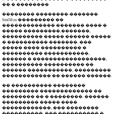
�� � ��������
�������� ��������-�������
Smi58.ru ��������� ��
������������� ������� ���� �
����� ���������,�������,
���������� ����� ������ �����
� ���������� �������. ���
����� ���� ���������� �
���������� �����������,
������ � ������������������,
���������� ���������� ��
������ �����������, ���������
������������ �� ������ ������.
�� ���������� ��������
��������� ������������� ��
�������� �� � ��������. ������
��������� ����� ����
������������, ��� ��������
����������, ��� ���������� �