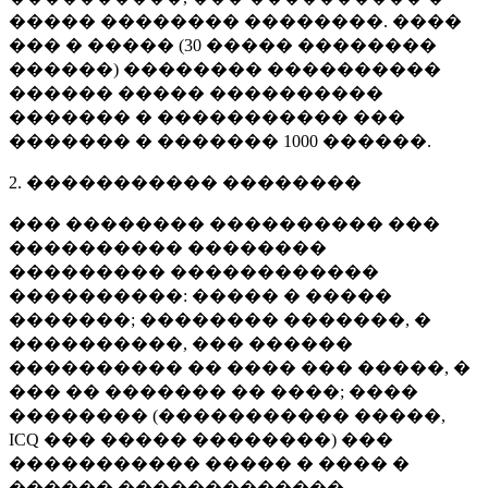
����� �������� ��������. ����
��� � ����� (
30 �����
��������
������) �������� ����������
������ ����� ����������
������� � ����������� ���
������� � �������
1000 ������
.
2. ����������� ��������
��� �������� ���������� ���
���������� ��������
��������� ������������
����������: ����� � �����
�������; �������� �������, �
����������, ��� ������
���������� �� ���� ��� �����, �
��� �� ������� �� ����; ����
�������� (����������� �����,
ICQ ��� ����� ��������) ���
����������� ����� � ���� �
������ �������������.