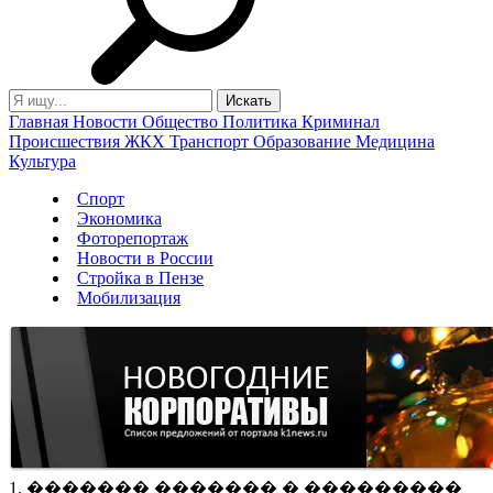
Главная
Новости
Общество
Политика
Криминал
Происшествия
ЖКХ
Транспорт
Образование
Медицина
Культура
Спорт
Экономика
Фоторепортаж
Новости в России
Стройка в Пензе
Мобилизация
1. ������� ������� � ���������