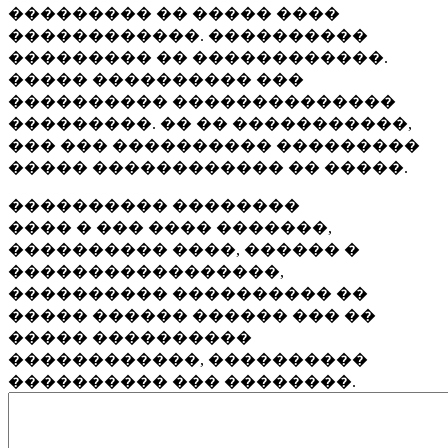
��������� �� ����� ����
������������. ����������
��������� �� ������������.
����� ���������� ���
���������� ��������������
���������. �� �� �����������,
��� ��� ���������� ���������
����� ������������ �� �����.
���������� ��������
���� � ��� ���� �������,
���������� ����, ������ �
�����������������,
���������� ���������� ��
����� ������ ������ ��� ��
����� ����������
������������, ����������
���������� ��� ��������.