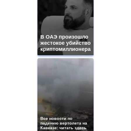
watches
for
sale.
best
vape
shops
В ОАЭ произошло
site.
offer
жестокое убийство
all
криптомиллионера
kinds
of
high
quality
https://www.phoenix-
suns.ru/
which
you
need.
replica
franck
muller
rolex
Все новости по
even
падению вертолета на
though
Кавказе: читать здесь