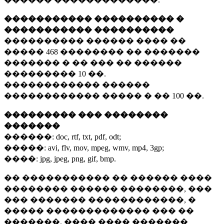
����������� ���������� �
����������� ����������
���������� ������ ���� ��
�����
468 ��������
�� �������
������� � �� ��� �� ������
���������
10 ��.
������������ ������
������������ ����� � ��
100 ��.
��������� ��� ��������
�������
������:
doc, rtf, txt, pdf, odt;
�����:
avi, flv, mov, mpeg, wmv, mp4, 3gp;
����:
jpg, jpeg, png, gif, bmp.
�� ����������� �� ������ ����
�������� ������ ��������, ���
��� ������� ������������, �
����� ������������� ��� ��
�������. ���� ���� �������