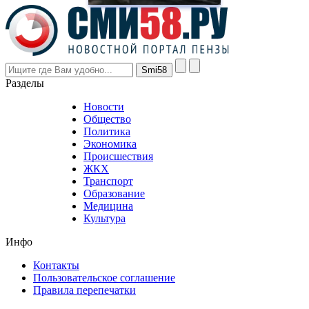
the
prices
are
higher
however
visitors
nevertheless
Разделы
believe
that
Новости
good
Общество
value.
Политика
who
Экономика
sells
Происшествия
the
ЖКХ
best
Транспорт
phyrevape.com
Образование
vape
Медицина
store
Культура
on
the
Инфо
pursuit
of
Контакты
the
Пользовательское соглашение
most
Правила перепечатки
effective