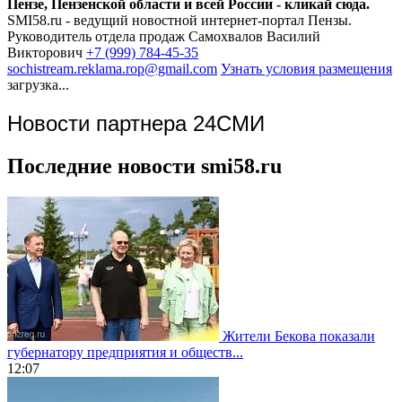
Пензе, Пензенской области и всей России - кликай сюда.
SMI58.ru - ведущий новостной интернет-портал Пензы.
Руководитель отдела продаж
Самохвалов Василий
Викторович
+7 (999) 784-45-35
sochistream.reklama.rop@gmail.com
Узнать условия размещения
загрузка...
Новости партнера 24СМИ
Последние новости smi58.ru
Жители Бекова показали
губернатору предприятия и обществ...
12:07