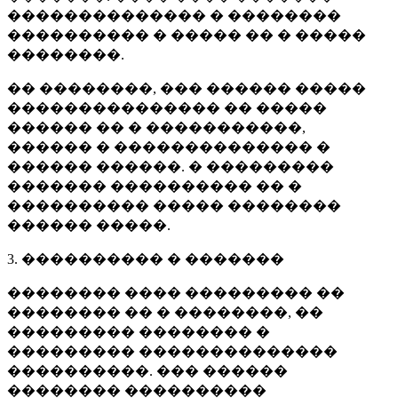
�������������� � ��������
���������� � ����� �� � �����
��������.
�� ��������, ��� ������ �����
��������������� �� �����
������ �� � �����������,
������ � �������������� �
������ ������. � ���������
������� ���������� �� �
���������� ����� ��������
������ �����.
3. ���������� � �������
�������� ���� ��������� ��
�������� �� � ��������, ��
��������� �������� �
��������� ��������������
����������. ��� ������
�������� ����������