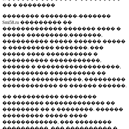
�� � ��������
�������� ��������-�������
Smi58.ru ��������� ��
������������� ������� ���� �
����� ���������,�������,
���������� ����� ������ �����
� ���������� �������. ���
����� ���� ���������� �
���������� �����������,
������ � ������������������,
���������� ���������� ��
������ �����������, ���������
������������ �� ������ ������.
�� ���������� ��������
��������� ������������� ��
�������� �� � ��������. ������
��������� ����� ����
������������, ��� ��������
����������, ��� ���������� �