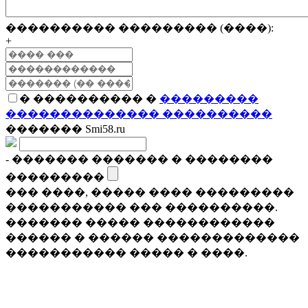
���������� ��������� (����):
+
� ���������� �
���������
�������������� ����������
������� Smi58.ru
- ������� ������� � ��������
���������
��� ����, ����� ���� ���������
����������� ��� ����������.
������� ����� ������������
������ � ������ �������������
����������� ����� � ����.