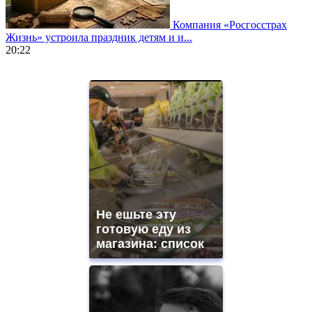
Компания «Росгосстрах
Жизнь» устроила праздник детям и и...
20:22
https://www.vapesstores.fr/
meilleure
cigarette
electronique
best
quality
aaa
swiss
movement.
https://gradewatches.to/
mens
and
Не ешьте эту
ladies
готовую еду из
watches
магазина: список
for
sale.
https://www.replicasrelojes.to/
mens
and
ladies