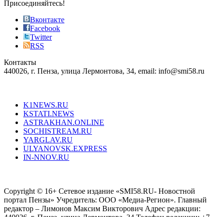
sophistication
Присоединяйтесь!
also
just
Вконтакте
the
Facebook
right
Twitter
blend
RSS
in
Контакты
creation
440026, г. Пенза, улица Лермонтова, 34, email: info@smi58.ru
completely
unique
Все порталы НМГ
dazzling
type.
K1NEWS.RU
reddit
KSTATI.NEWS
sevenfridayreplica.ru
ASTRAKHAN.ONLINE
sevenfriday
SOCHISTREAM.RU
outlet
YARGLAV.RU
is
ULYANOVSK.EXPRESS
the
IN-NNOV.RU
first
choice
Согласие на обработку персональных данных
Политика по
for
защите персональных данных
high-
Copyright © 16+ Сетевое издание «SMI58.RU- Новостной
end
портал Пензы» Учредитель: ООО «Медиа-Регион». Главный
people.
редактор – Лимонов Максим Викторович Адрес редакции: