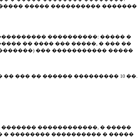
����� ����� ���������� �������
��������� ����������: ����� �
��� �� ���� ��� �����, � ��� ��
 ��������) ��� ����������� �����
� �� ��� �� ������ ���������
10 ��.
 ������� ������������, � �����
 � �������� ���������� � �����