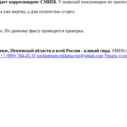
щает корреспондент СМИ58.
У пожилой пенсионерки не хватило
а уже мертва, а дом полностью сгорел.
е. По данному факту проводится проверка.
зе, Пензенской области и всей России - кликай сюда.
SMI58.r
+7 (999) 784-45-35
sochistream.reklama.rop@gmail.com
Узнать усл