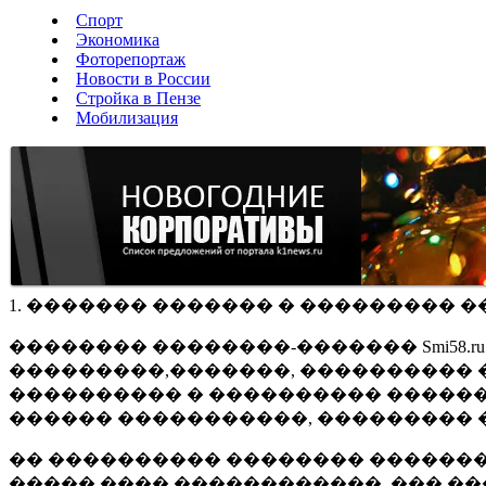
Спорт
Экономика
Фоторепортаж
Новости в России
Стройка в Пензе
Мобилизация
1. ������� ������� � ��������� �
�������� ��������-������� Smi58.
���������,�������, ���������� �
���������� � ���������� ������
������ �����������, ��������� 
�� ���������� �������� �������
����� ���� ������������, ��� ��