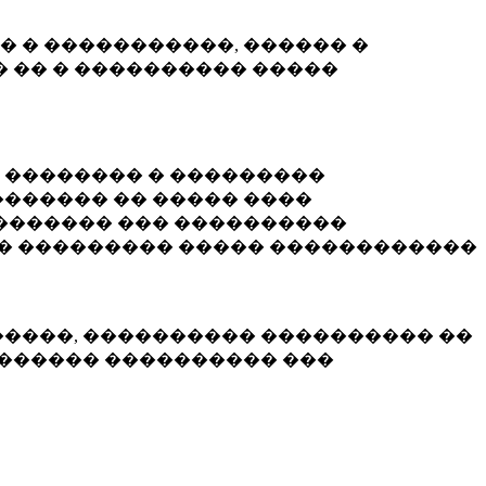
� � �����������, ������ �
 �� � ���������� �����
� �������� � ���������
������ �� ����� ����
������� ��� ����������
�� ��������� ����� ������������
�����, ���������� ���������� ��
������� ���������� ���