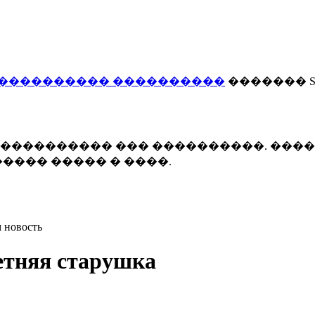
���������� ����������
������� Smi
 ����������� ��� ����������. ���
���� ����� � ����.
 новость
летняя старушка