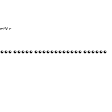
58.ru
���� ����� ������������ ������