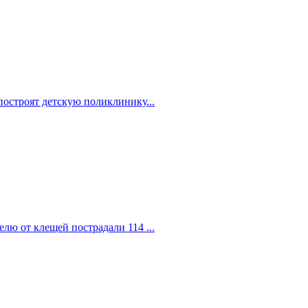
построят детскую поликлинику...
елю от клещей пострадали 114 ...