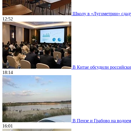
Школу в «Лугометрии» сдадут
12:52
В Китае обсудили российски
18:14
В Пензе и Грабово на водое
16:01