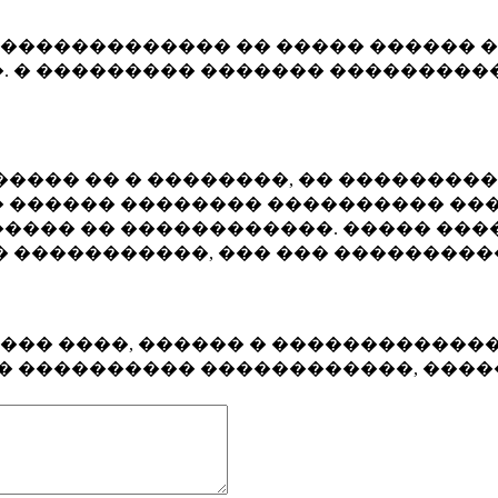
�������������� �� ����� ������ �
. � ��������� ������� ����������
���� �� � ��������, �� ��������
 ������ �������� ���������� ���
���� �� ������������. ����� ���
� �����������, ��� ��� ��������
���� ����, ������ � ������������
�� ���������� ������������, ���