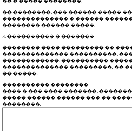
�� � ����� ��������.
�� ��������, ��� ������ ����� �
�������������� � ������ ������
�������� ������ �����.
3. ���������� � �������
�������� ���� ��������� �� ����
�������������� ����������. ���
������������. ���������� �����
�������������� ���������. �� �
�� �����.
���������� ��������
���� � ��� ���� �������, ������
����� ������ ������ ��� �� ���
��������.