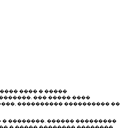
����� ���� � �����
�������. ��� ����� ����
���, ���������� ���������� ��
 � ��������. ������ ���������
�� � ����� �������� ��������.