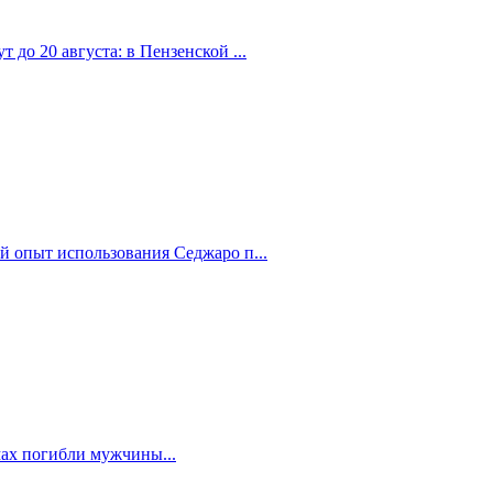
 до 20 августа: в Пензенской ...
й опыт использования Седжаро п...
мах погибли мужчины...