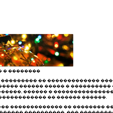
� � ��������
ru ��������� �� ������������� ��
���� ������ ����� � ���������� 
�����, ������ � ���������������
������������ �� ������ ������.
�� ������������� �� �������� ��
������ ����������, ��� ��������