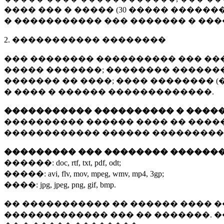
���� ��� � ����� (
30 �����
�������
� ����������� ��� ������� � ��
2. ����������� ��������
��� �������� ���������� ��� ��
����� �������; �������� �������,
������� �� ����; ���� �������� (
� ���� � ������ �������������.
����������� ���������� � ����
���������� ������ ���� �� ����
������������ ������ ���������
��������� ��� �������� ������
������:
doc, rtf, txt, pdf, odt;
�����:
avi, flv, mov, mpeg, wmv, mp4, 3gp;
����:
jpg, jpeg, png, gif, bmp.
�� ����������� �� ������ ���� �
������������� ��� �� �������. 