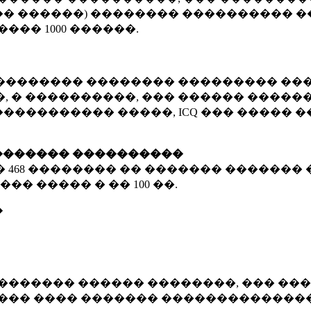
� ������) �������� ���������� �
�����
1000 ������
.
�������� �������� ��������� ���
 � ����������, ��� ������ �������
����������� �����, ICQ ��� �����
������� ����������
�
468 ��������
�� ������� ������� 
��� ����� � ��
100 ��.
�
������� ������ ��������, ��� ���
���� ���� ������� ��������������