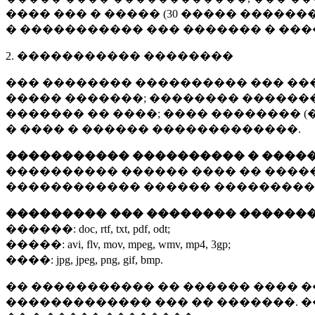
���� ��� � ����� (
30 �����
�������
� ����������� ��� ������� � ��
2. ����������� ��������
��� �������� ���������� ��� ��
����� �������; �������� �������,
������� �� ����; ���� �������� (
� ���� � ������ �������������.
����������� ���������� � ����
���������� ������ ���� �� ����
������������ ������ ���������
��������� ��� �������� ������
������:
doc, rtf, txt, pdf, odt;
�����:
avi, flv, mov, mpeg, wmv, mp4, 3gp;
����:
jpg, jpeg, png, gif, bmp.
�� ����������� �� ������ ���� �
������������� ��� �� �������. 