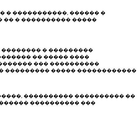
� � �����������, ������ �
 �� � ���������� �����
� �������� � ���������
������ �� ����� ����
������� ��� ����������
�� ��������� ����� ������������
�����, ���������� ���������� ��
������� ���������� ���