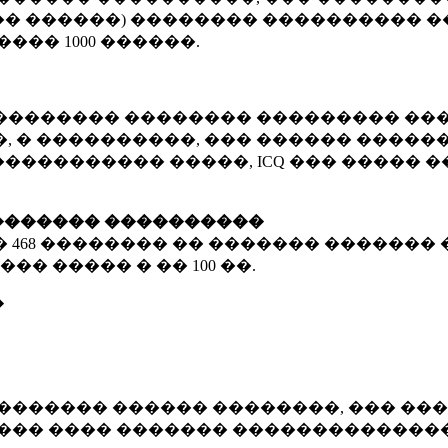
� ������) �������� ���������� �
�����
1000 ������
.
�������� �������� ��������� ���
 � ����������, ��� ������ �������
����������� �����, ICQ ��� �����
������� ����������
�
468 ��������
�� ������� ������� 
��� ����� � ��
100 ��.
�
������� ������ ��������, ��� ���
���� ���� ������� ��������������