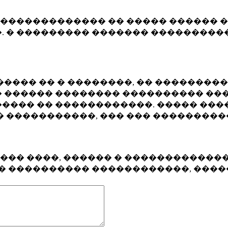
�������������� �� ����� ������ �
. � ��������� ������� ����������
���� �� � ��������, �� ��������
 ������ �������� ���������� ���
���� �� ������������. ����� ���
� �����������, ��� ��� ��������
���� ����, ������ � ������������
�� ���������� ������������, ���