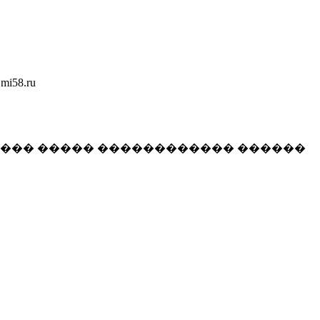
58.ru
���� ����� ������������ ������