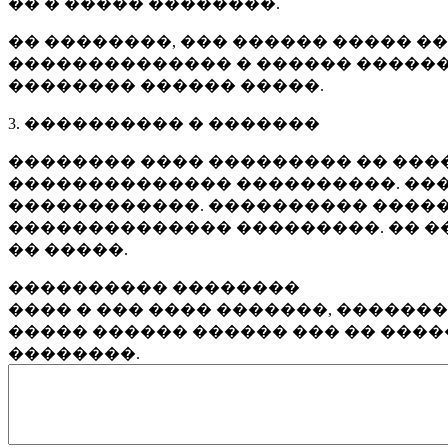
�� � ����� ��������.
�� ��������, ��� ������ ����� �
�������������� � ������ ������
�������� ������ �����.
3. ���������� � �������
�������� ���� ��������� �� ����
�������������� ����������. ���
������������. ���������� �����
�������������� ���������. �� �
�� �����.
���������� ��������
���� � ��� ���� �������, ������
����� ������ ������ ��� �� ���
��������.