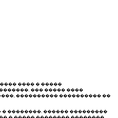
����� ���� � �����
�������. ��� ����� ����
���, ���������� ���������� ��
 � ��������. ������ ���������
�� � ����� �������� ��������.