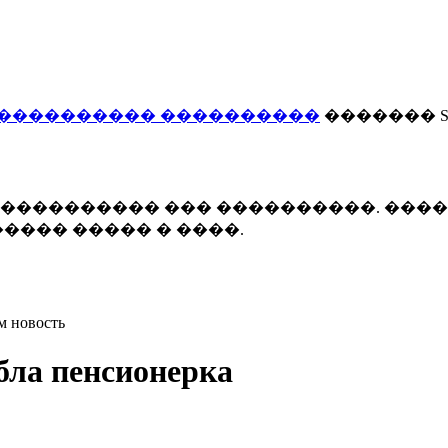
���������� ����������
������� Smi
 ����������� ��� ����������. ���
���� ����� � ����.
м новость
бла пенсионерка