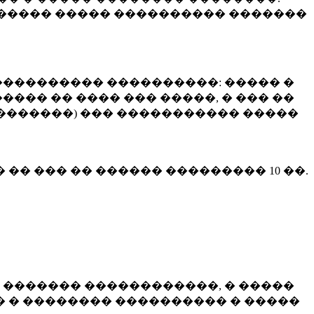
����� ����� ���������� �������
��������� ����������: ����� �
��� �� ���� ��� �����, � ��� ��
 ��������) ��� ����������� �����
� �� ��� �� ������ ���������
10 ��.
 ������� ������������, � �����
 � �������� ���������� � �����