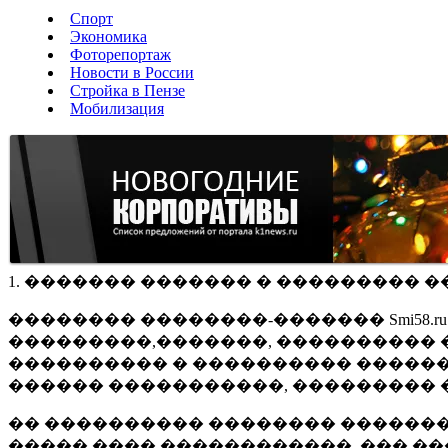
Спорт
Экономика
Фоторепортаж
Новости в России
Стройка в Пензе
Мобилизация
1. ������� ������� � ��������� �
�������� ��������-������� Smi58.
���������,�������, ���������� �
���������� � ���������� ������
������ �����������, ��������� 
�� ���������� �������� �������
����� ���� ������������, ��� ��