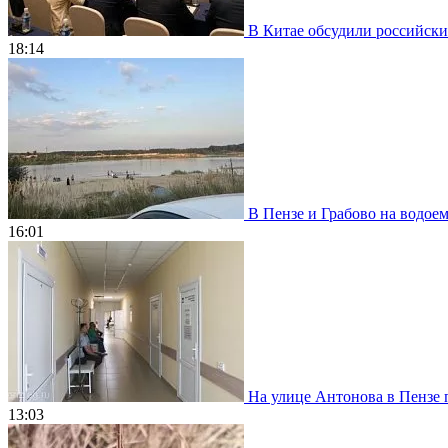
В Китае обсудили российски
18:14
В Пензе и Грабово на водое
16:01
На улице Антонова в Пензе 
13:03