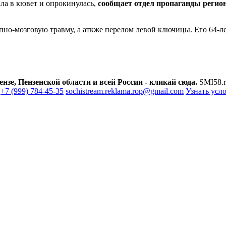
ла в кювет и опрокинулась,
сообщает отдел пропаганды реги
пно-мозговую травму, а аткже перелом левой ключицы. Его 64-ле
зе, Пензенской области и всей России - кликай сюда.
SMI58.r
+7 (999) 784-45-35
sochistream.reklama.rop@gmail.com
Узнать усл