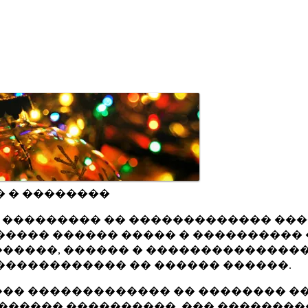
� � ��������
ru ��������� �� ������������� ��
���� ������ ����� � ���������� 
�����, ������ � ���������������
������������ �� ������ ������.
�� ������������� �� �������� ��
������ ����������, ��� ��������