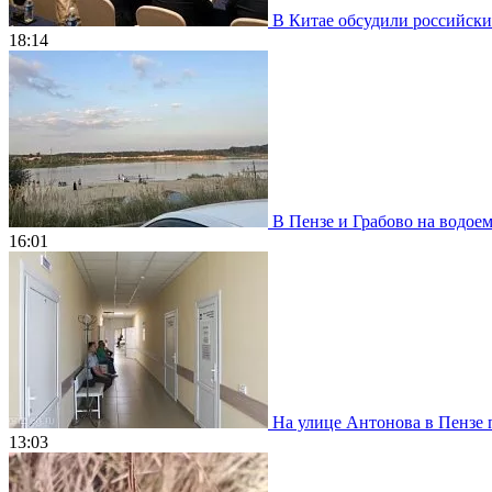
В Китае обсудили российски
18:14
В Пензе и Грабово на водое
16:01
На улице Антонова в Пензе 
13:03