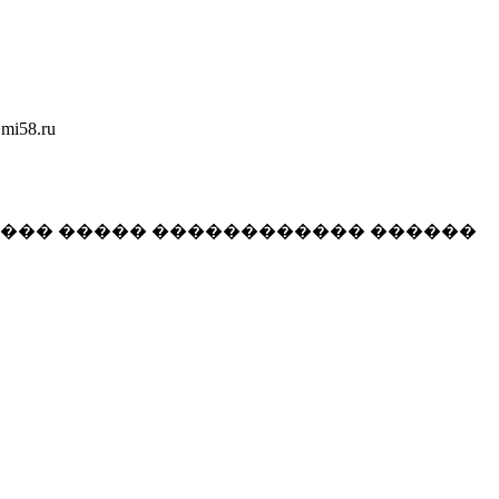
58.ru
���� ����� ������������ ������