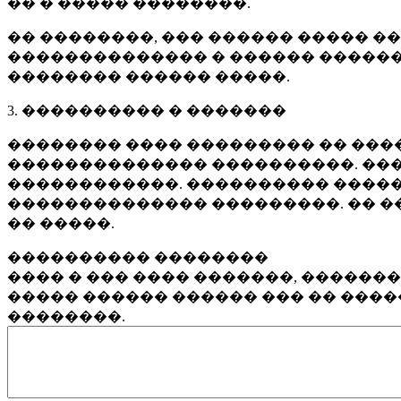
�� � ����� ��������.
�� ��������, ��� ������ ����� �
�������������� � ������ ������
�������� ������ �����.
3. ���������� � �������
�������� ���� ��������� �� ����
�������������� ����������. ���
������������. ���������� �����
�������������� ���������. �� �
�� �����.
���������� ��������
���� � ��� ���� �������, ������
����� ������ ������ ��� �� ���
��������.