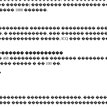
� ������) �������� ���������� �
�����
1000 ������
.
�������� �������� ��������� ���
 � ����������, ��� ������ �������
����������� �����, ICQ ��� �����
������� ����������
�
468 ��������
�� ������� ������� 
��� ����� � ��
100 ��.
�
������� ������ ��������, ��� ���
���� ���� ������� ��������������