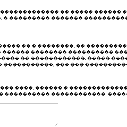
�������������� �� ����� ������ �
. � ��������� ������� ����������
���� �� � ��������, �� ��������
 ������ �������� ���������� ���
���� �� ������������. ����� ���
� �����������, ��� ��� ��������
���� ����, ������ � ������������
�� ���������� ������������, ���