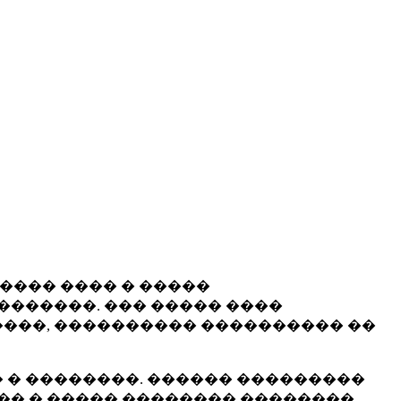
����� ���� � �����
�������. ��� ����� ����
���, ���������� ���������� ��
 � ��������. ������ ���������
�� � ����� �������� ��������.