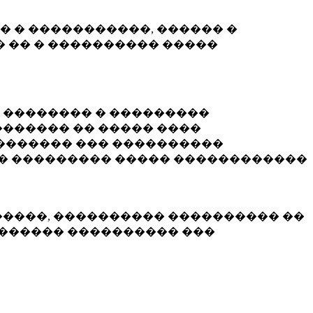
� � �����������, ������ �
 �� � ���������� �����
� �������� � ���������
������ �� ����� ����
������� ��� ����������
�� ��������� ����� ������������
�����, ���������� ���������� ��
������� ���������� ���