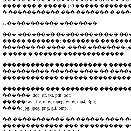
���� ��� � ����� (
30 �����
�������
� ����������� ��� ������� � ��
2. ����������� ��������
��� �������� ���������� ��� ��
����� �������; �������� �������,
������� �� ����; ���� �������� (
� ���� � ������ �������������.
����������� ���������� � ����
���������� ������ ���� �� ����
������������ ������ ���������
��������� ��� �������� ������
������:
doc, rtf, txt, pdf, odt;
�����:
avi, flv, mov, mpeg, wmv, mp4, 3gp;
����:
jpg, jpeg, png, gif, bmp.
�� ����������� �� ������ ���� �
������������� ��� �� �������. 