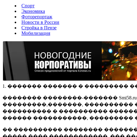
Спорт
Экономика
Фоторепортаж
Новости в России
Стройка в Пензе
Мобилизация
1. ������� ������� � ��������� �
�������� ��������-������� Smi58.
���������,�������, ���������� �
���������� � ���������� ������
������ �����������, ��������� 
�� ���������� �������� �������
����� ���� ������������, ��� ��