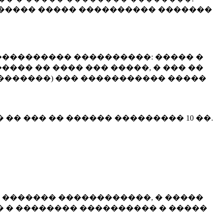
����� ����� ���������� �������
��������� ����������: ����� �
��� �� ���� ��� �����, � ��� ��
 ��������) ��� ����������� �����
� �� ��� �� ������ ���������
10 ��.
 ������� ������������, � �����
 � �������� ���������� � �����