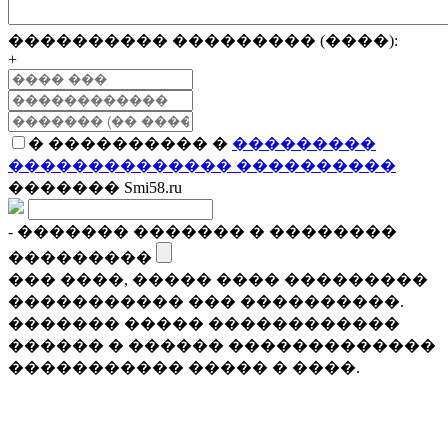
���������� ��������� (����):
+
� ���������� �
���������
�������������� ����������
������� Smi58.ru
- ������� ������� � ��������
���������
��� ����, ����� ���� ���������
����������� ��� ����������.
������� ����� ������������
������ � ������ �������������
����������� ����� � ����.