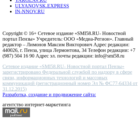
YARGLAV.RU
is
ULYANOVSK.EXPRESS
the
IN-NNOV.RU
first
choice
Согласие на обработку персональных данных
Политика по
for
защите персональных данных
high-
Copyright © 16+ Сетевое издание «SMI58.RU- Новостной
end
портал Пензы» Учредитель: ООО «Медиа-Регион». Главный
people.
редактор – Лимонов Максим Викторович Адрес редакции:
440026, г. Пенза, улица Лермонтова, 34 Телефон редакции: +7
(987) 504 16 90 Адрес эл. почты редакции: info@smi58.ru
Сетевое издание «SMI58.RU- Новостной портал Пензы»
зарегистрировано Федеральной службой по надзору в сфере
связи, информационных технологий и массовых
коммуникаций (регистрационный номер Эл № ФС77-64334 от
31.12.2015)
Разработка, создание и продвижение сайта:
агентство интернет-маркетинга