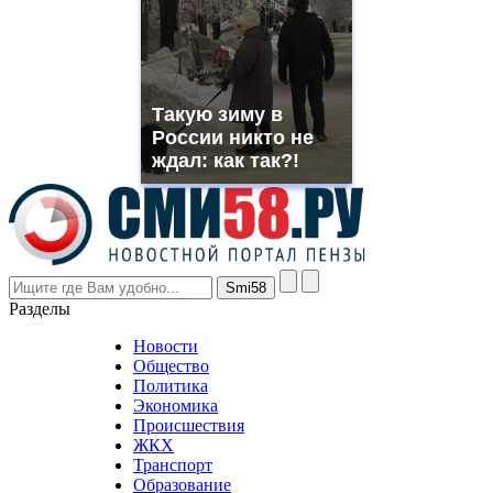
you
need.
replica
franck
muller
Такую зиму в
rolex
России никто не
even
though
ждал: как так?!
the
prices
are
higher
however
visitors
nevertheless
Разделы
believe
that
Новости
good
Общество
value.
Политика
who
Экономика
sells
Происшествия
the
ЖКХ
best
Транспорт
phyrevape.com
Образование