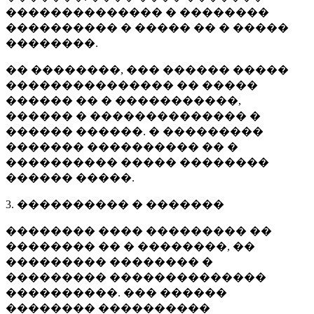
�������������� � ��������
���������� � ����� �� � �����
��������.
�� ��������, ��� ������ �����
��������������� �� �����
������ �� � �����������,
������ � �������������� �
������ ������. � ���������
������� ���������� �� �
���������� ����� ��������
������ �����.
3. ���������� � �������
�������� ���� ��������� ��
�������� �� � ��������, ��
��������� �������� �
��������� ��������������
����������. ��� ������
�������� ����������