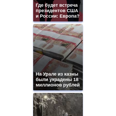
and
Где будет встреча
ladies
президентов США
watches
и России: Европа?
for
sale.
https://www.replicasrelojes.to/
mens
and
ladies
watches
for
sale.
best
vape
shops
На Урале из казны
site.
offer
были украдены 18
all
миллионов рублей
kinds
of
high
quality
https://www.phoenix-
suns.ru/
which