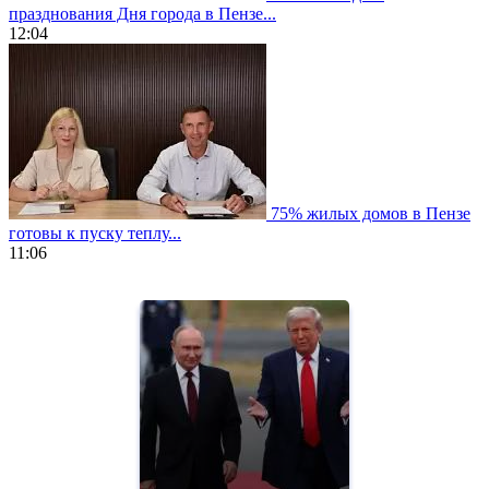
празднования Дня города в Пензе...
12:04
75% жилых домов в Пензе
готовы к пуску теплу...
11:06
https://www.vapesstores.fr/
meilleure
cigarette
electronique
best
quality
aaa
swiss
movement.
https://gradewatches.to/
mens