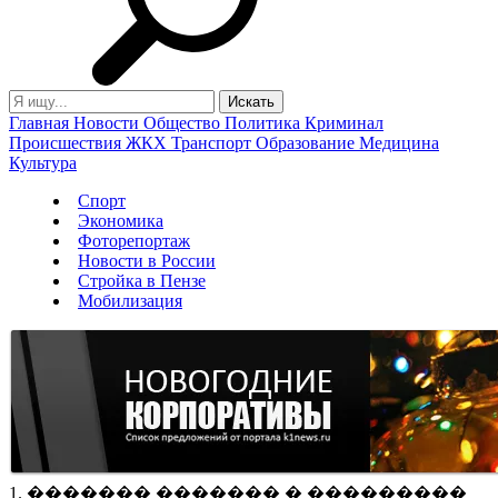
Главная
Новости
Общество
Политика
Криминал
Происшествия
ЖКХ
Транспорт
Образование
Медицина
Культура
Спорт
Экономика
Фоторепортаж
Новости в России
Стройка в Пензе
Мобилизация
1. ������� ������� � ���������