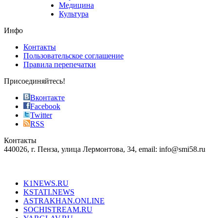
vape
Медицина
store
Культура
on
the
Инфо
pursuit
of
Контакты
the
Пользовательское соглашение
most
Правила перепечатки
effective
sophistication
Присоединяйтесь!
also
just
Вконтакте
the
Facebook
right
Twitter
blend
RSS
in
Контакты
creation
440026, г. Пенза, улица Лермонтова, 34, email: info@smi58.ru
completely
unique
Все порталы НМГ
dazzling
type.
K1NEWS.RU
reddit
KSTATI.NEWS
sevenfridayreplica.ru
ASTRAKHAN.ONLINE
sevenfriday
SOCHISTREAM.RU
outlet