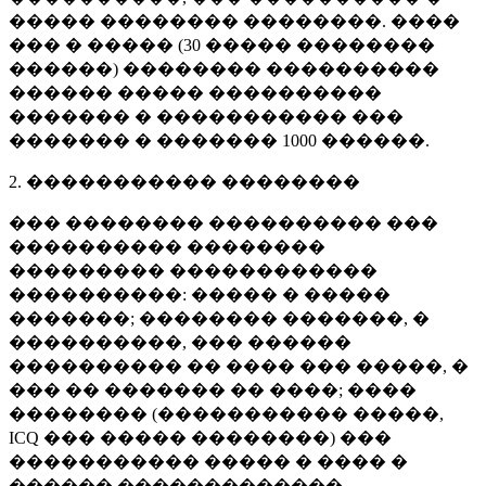
����� �������� ��������. ����
��� � ����� (
30 �����
��������
������) �������� ����������
������ ����� ����������
������� � ����������� ���
������� � �������
1000 ������
.
2. ����������� ��������
��� �������� ���������� ���
���������� ��������
��������� ������������
����������: ����� � �����
�������; �������� �������, �
����������, ��� ������
���������� �� ���� ��� �����, �
��� �� ������� �� ����; ����
�������� (����������� �����,
ICQ ��� ����� ��������) ���
����������� ����� � ���� �
������ �������������.