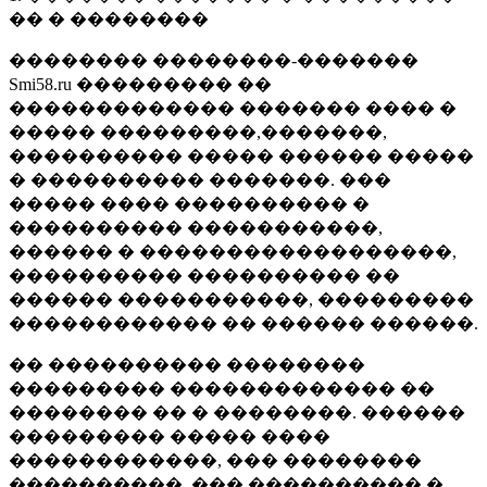
�� � ��������
�������� ��������-�������
Smi58.ru ��������� ��
������������� ������� ���� �
����� ���������,�������,
���������� ����� ������ �����
� ���������� �������. ���
����� ���� ���������� �
���������� �����������,
������ � ������������������,
���������� ���������� ��
������ �����������, ���������
������������ �� ������ ������.
�� ���������� ��������
��������� ������������� ��
�������� �� � ��������. ������
��������� ����� ����
������������, ��� ��������
����������, ��� ���������� �