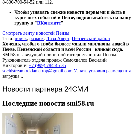
8-800-700-54-52 или 112.
Чтобы узнавать свежие новости первыми и быть в
курсе всех событий в Пензе, подписывайтесь на нашу
группу в "
ВКонтакте
".
Смотреть ленту новостей Пензы
Тэги:
поиск
,
розыск
,
Лиза Алерт
,
Пензенский район
Хочешь, чтобы о твоём бизнесе узнали миллионы людей в
Пензе, Пензенской области и всей России - кликай сюда.
SMI58.ru - ведущий новостной интернет-портал Пензы.
Руководитель отдела продаж
Самохвалов Василий
Викторович
+7 (999) 784-45-35
sochistream.reklama.rop@gmail.com
Узнать условия размещения
загрузка...
Новости партнера 24СМИ
Последние новости smi58.ru