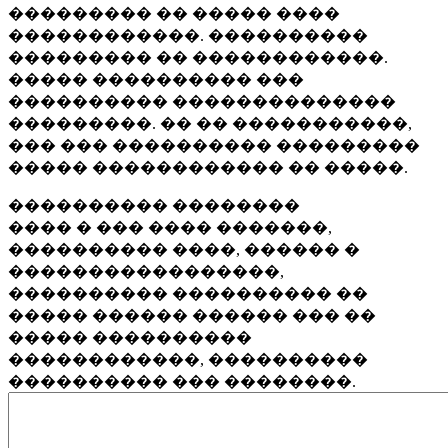
��������� �� ����� ����
������������. ����������
��������� �� ������������.
����� ���������� ���
���������� ��������������
���������. �� �� �����������,
��� ��� ���������� ���������
����� ������������ �� �����.
���������� ��������
���� � ��� ���� �������,
���������� ����, ������ �
�����������������,
���������� ���������� ��
����� ������ ������ ��� ��
����� ����������
������������, ����������
���������� ��� ��������.