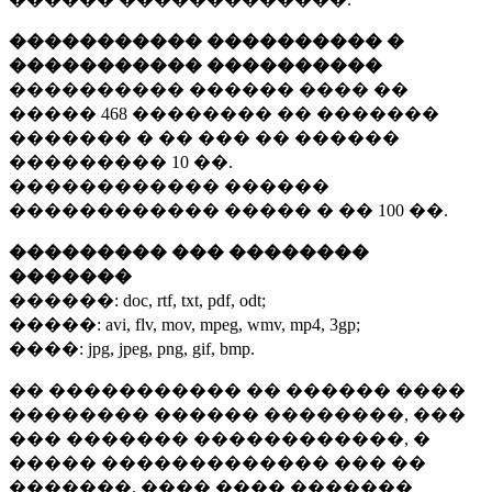
����������� ���������� �
����������� ����������
���������� ������ ���� ��
�����
468 ��������
�� �������
������� � �� ��� �� ������
���������
10 ��.
������������ ������
������������ ����� � ��
100 ��.
��������� ��� ��������
�������
������:
doc, rtf, txt, pdf, odt;
�����:
avi, flv, mov, mpeg, wmv, mp4, 3gp;
����:
jpg, jpeg, png, gif, bmp.
�� ����������� �� ������ ����
�������� ������ ��������, ���
��� ������� ������������, �
����� ������������� ��� ��
�������. ���� ���� �������