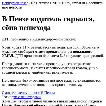
Вернуться назад
/
07 Сентября 2015, 13:25,
smi58.ru
Сообщить
нам новость
В Пензе водитель скрылся,
сбив пешехода
ДТП произошло в Железнодорожном районе.
6 сентября в 11 утра неизвестный водитель сбил 38-летнего
мужчину,
сообщает отдел пропаганды регионального
УМВД.
ДТП произошло близ дома №3 по улице пригородной.
Пострадавшего госпитализировали, у него сотрясение
головного мозга, закрытая черепно-мозговая травма, ушиб
грудной клетки и ушибленная рана головы.
По данному факту организована проверка, устанавливаются
все лица, имевшие отношение к произошедшему.
Смотреть ленту новостей Пензы
Тэги:
дтп с пешеходами
Хочешь, чтобы о твоём бизнесе узнали миллионы людей в
Пензе, Пензенской области и всей России - кликай сюда.