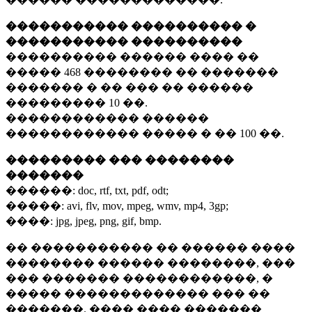
����������� ���������� �
����������� ����������
���������� ������ ���� ��
�����
468 ��������
�� �������
������� � �� ��� �� ������
���������
10 ��.
������������ ������
������������ ����� � ��
100 ��.
��������� ��� ��������
�������
������:
doc, rtf, txt, pdf, odt;
�����:
avi, flv, mov, mpeg, wmv, mp4, 3gp;
����:
jpg, jpeg, png, gif, bmp.
�� ����������� �� ������ ����
�������� ������ ��������, ���
��� ������� ������������, �
����� ������������� ��� ��
�������. ���� ���� �������