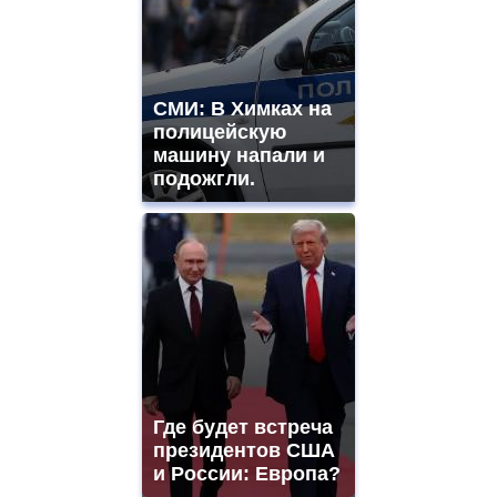
watches
for
sale.
best
vape
СМИ: В Химках на
shops
полицейскую
site.
offer
машину напали и
all
подожгли.
kinds
of
high
quality
https://www.phoenix-
suns.ru/
which
you
need.
replica
franck
muller
Где будет встреча
rolex
президентов США
even
though
и России: Европа?
the