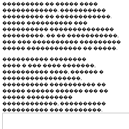
��������� �� ����� ����
������������. ����������
��������� �� ������������.
����� ���������� ���
���������� ��������������
���������. �� �� �����������,
��� ��� ���������� ���������
����� ������������ �� �����.
���������� ��������
���� � ��� ���� �������,
���������� ����, ������ �
�����������������,
���������� ���������� ��
����� ������ ������ ��� ��
����� ����������
������������, ����������
���������� ��� ��������.