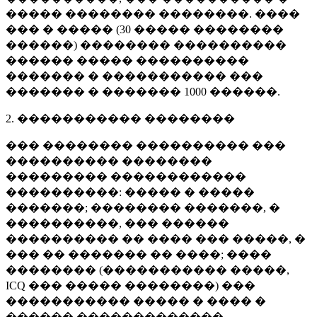
����� �������� ��������. ����
��� � ����� (
30 �����
��������
������) �������� ����������
������ ����� ����������
������� � ����������� ���
������� � �������
1000 ������
.
2. ����������� ��������
��� �������� ���������� ���
���������� ��������
��������� ������������
����������: ����� � �����
�������; �������� �������, �
����������, ��� ������
���������� �� ���� ��� �����, �
��� �� ������� �� ����; ����
�������� (����������� �����,
ICQ ��� ����� ��������) ���
����������� ����� � ���� �
������ �������������.