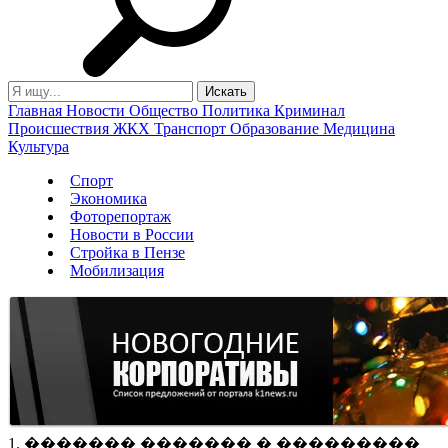
Главная
Новости
Общество
Политика
Криминал
Происшествия
ЖКХ
Транспорт
Образование
Медицина
Культура
Спорт
Экономика
Фоторепортаж
Новости в России
Стройка в Пензе
Мобилизация
1. ������� ������� � ���������