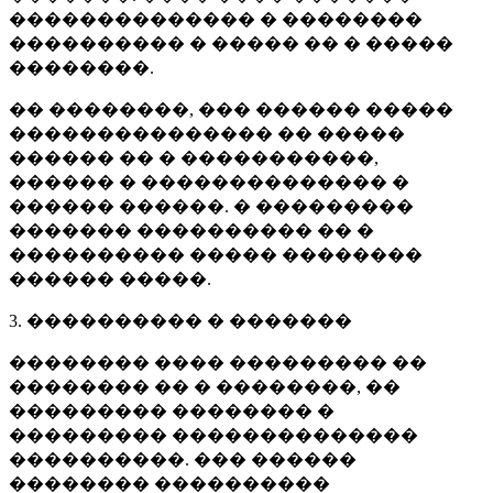
�������������� � ��������
���������� � ����� �� � �����
��������.
�� ��������, ��� ������ �����
��������������� �� �����
������ �� � �����������,
������ � �������������� �
������ ������. � ���������
������� ���������� �� �
���������� ����� ��������
������ �����.
3. ���������� � �������
�������� ���� ��������� ��
�������� �� � ��������, ��
��������� �������� �
��������� ��������������
����������. ��� ������
�������� ����������