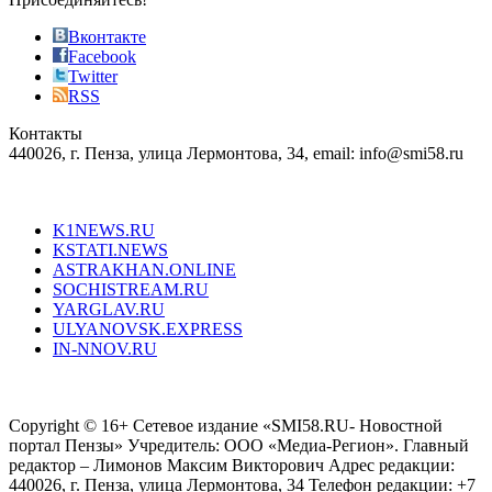
also
just
Вконтакте
the
Facebook
right
Twitter
blend
RSS
in
Контакты
creation
440026, г. Пенза, улица Лермонтова, 34, email: info@smi58.ru
completely
unique
Все порталы НМГ
dazzling
type.
K1NEWS.RU
reddit
KSTATI.NEWS
sevenfridayreplica.ru
ASTRAKHAN.ONLINE
sevenfriday
SOCHISTREAM.RU
outlet
YARGLAV.RU
is
ULYANOVSK.EXPRESS
the
IN-NNOV.RU
first
choice
Согласие на обработку персональных данных
Политика по
for
защите персональных данных
high-
Copyright © 16+ Сетевое издание «SMI58.RU- Новостной
end
портал Пензы» Учредитель: ООО «Медиа-Регион». Главный
people.
редактор – Лимонов Максим Викторович Адрес редакции:
440026, г. Пенза, улица Лермонтова, 34 Телефон редакции: +7