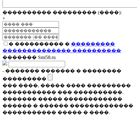
���������� ��������� (����):
+
� ���������� �
���������
�������������� ����������
������� Smi58.ru
- ������� ������� � ��������
���������
��� ����, ����� ���� ���������
����������� ��� ����������.
������� ����� ������������
������ � ������ �������������
����������� ����� � ����.