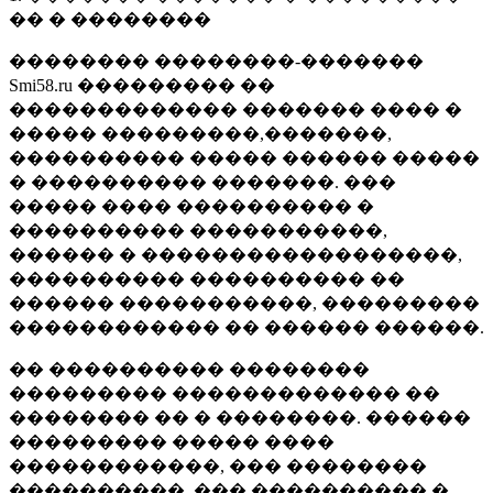
�� � ��������
�������� ��������-�������
Smi58.ru ��������� ��
������������� ������� ���� �
����� ���������,�������,
���������� ����� ������ �����
� ���������� �������. ���
����� ���� ���������� �
���������� �����������,
������ � ������������������,
���������� ���������� ��
������ �����������, ���������
������������ �� ������ ������.
�� ���������� ��������
��������� ������������� ��
�������� �� � ��������. ������
��������� ����� ����
������������, ��� ��������
����������, ��� ���������� �