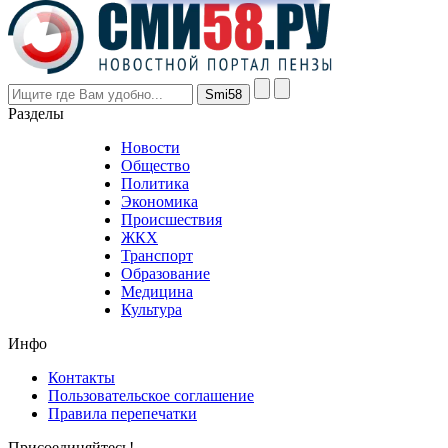
prices
are
higher
however
visitors
nevertheless
Разделы
believe
that
Новости
good
Общество
value.
Политика
who
Экономика
sells
Происшествия
the
ЖКХ
best
Транспорт
phyrevape.com
Образование
vape
Медицина
store
Культура
on
the
Инфо
pursuit
of
Контакты
the
Пользовательское соглашение
most
Правила перепечатки
effective
sophistication
Присоединяйтесь!