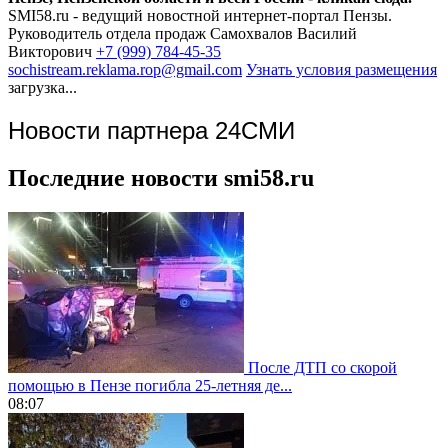
SMI58.ru - ведущий новостной интернет-портал Пензы.
Руководитель отдела продаж
Самохвалов Василий
Викторович
+7 (999) 784-45-35
sochistream.reklama.rop@gmail.com
Узнать условия размещения
загрузка...
Новости партнера 24СМИ
Последние новости smi58.ru
После ДТП со скорой
помощью в Пензе погибла 25-летняя де...
08:07