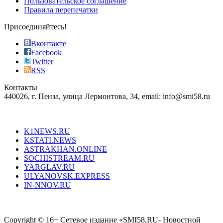
Пользовательское соглашение
most
Правила перепечатки
effective
sophistication
Присоединяйтесь!
also
just
Вконтакте
the
Facebook
right
Twitter
blend
RSS
in
Контакты
creation
440026, г. Пенза, улица Лермонтова, 34, email: info@smi58.ru
completely
unique
Все порталы НМГ
dazzling
type.
K1NEWS.RU
reddit
KSTATI.NEWS
sevenfridayreplica.ru
ASTRAKHAN.ONLINE
sevenfriday
SOCHISTREAM.RU
outlet
YARGLAV.RU
is
ULYANOVSK.EXPRESS
the
IN-NNOV.RU
first
choice
Согласие на обработку персональных данных
Политика по
for
защите персональных данных
high-
Copyright © 16+ Сетевое издание «SMI58.RU- Новостной
end