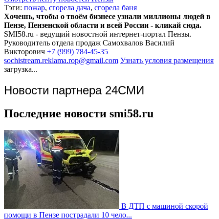
Тэги:
пожар
,
сгорела дача
,
сгорела баня
Хочешь, чтобы о твоём бизнесе узнали миллионы людей в
Пензе, Пензенской области и всей России - кликай сюда.
SMI58.ru - ведущий новостной интернет-портал Пензы.
Руководитель отдела продаж
Самохвалов Василий
Викторович
+7 (999) 784-45-35
sochistream.reklama.rop@gmail.com
Узнать условия размещения
загрузка...
Новости партнера 24СМИ
Последние новости smi58.ru
В ДТП с машиной скорой
помощи в Пензе пострадали 10 чело...