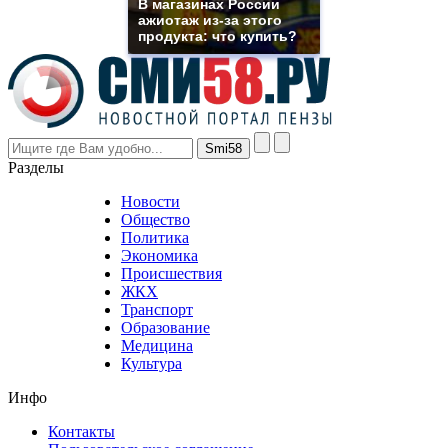
В магазинах России
even
ажиотаж из-за этого
though
продукта: что купить?
the
prices
are
higher
however
visitors
nevertheless
Разделы
believe
that
Новости
good
Общество
value.
Политика
who
Экономика
sells
Происшествия
the
ЖКХ
best
Транспорт
phyrevape.com
Образование
vape
Медицина
store
Культура
on
the
Инфо
pursuit
of
Контакты
the