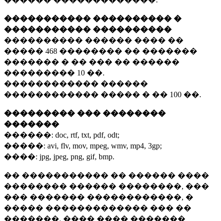
����������� ���������� �
����������� ����������
���������� ������ ���� ��
�����
468 ��������
�� �������
������� � �� ��� �� ������
���������
10 ��.
������������ ������
������������ ����� � ��
100 ��.
��������� ��� ��������
�������
������:
doc, rtf, txt, pdf, odt;
�����:
avi, flv, mov, mpeg, wmv, mp4, 3gp;
����:
jpg, jpeg, png, gif, bmp.
�� ����������� �� ������ ����
�������� ������ ��������, ���
��� ������� ������������, �
����� ������������� ��� ��
�������. ���� ���� �������