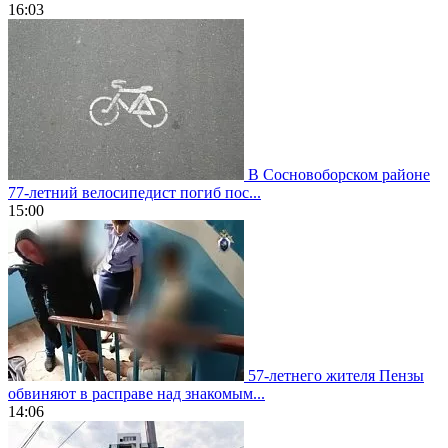
16:03
В Сосновоборском районе
77-летний велосипедист погиб пос...
15:00
57-летнего жителя Пензы
обвиняют в расправе над знакомым...
14:06