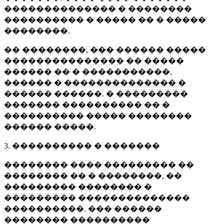
�������������� � ��������
���������� � ����� �� � �����
��������.
�� ��������, ��� ������ �����
��������������� �� �����
������ �� � �����������,
������ � �������������� �
������ ������. � ���������
������� ���������� �� �
���������� ����� ��������
������ �����.
3. ���������� � �������
�������� ���� ��������� ��
�������� �� � ��������, ��
��������� �������� �
��������� ��������������
����������. ��� ������
�������� ����������