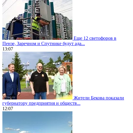
Еще 12 светофоров в
Пензе, Заречном и Спутнике будут ада...
13:07
Жители Бекова показали
губернатору предприятия и обществ...
12:07