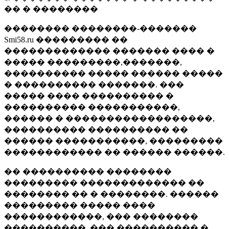
�� � ��������
�������� ��������-�������
Smi58.ru ��������� ��
������������� ������� ���� �
����� ���������,�������,
���������� ����� ������ �����
� ���������� �������. ���
����� ���� ���������� �
���������� �����������,
������ � ������������������,
���������� ���������� ��
������ �����������, ���������
������������ �� ������ ������.
�� ���������� ��������
��������� ������������� ��
�������� �� � ��������. ������
��������� ����� ����
������������, ��� ��������
����������, ��� ���������� �