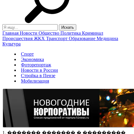
Главная
Новости
Общество
Политика
Криминал
Происшествия
ЖКХ
Транспорт
Образование
Медицина
Культура
Спорт
Экономика
Фоторепортаж
Новости в России
Стройка в Пензе
Мобилизация
1. ������� ������� � ���������