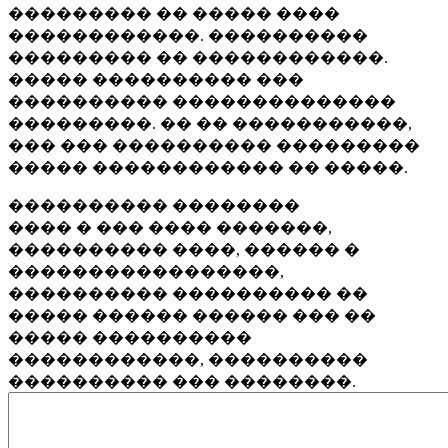
��������� �� ����� ����
������������. ����������
��������� �� ������������.
����� ���������� ���
���������� ��������������
���������. �� �� �����������,
��� ��� ���������� ���������
����� ������������ �� �����.
���������� ��������
���� � ��� ���� �������,
���������� ����, ������ �
�����������������,
���������� ���������� ��
����� ������ ������ ��� ��
����� ����������
������������, ����������
���������� ��� ��������.