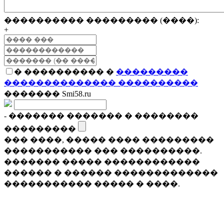
���������� ��������� (����):
+
� ���������� �
���������
�������������� ����������
������� Smi58.ru
- ������� ������� � ��������
���������
��� ����, ����� ���� ���������
����������� ��� ����������.
������� ����� ������������
������ � ������ �������������
����������� ����� � ����.