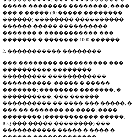
����� �������� ��������. ����
��� � ����� (
30 �����
��������
������) �������� ����������
������ ����� ����������
������� � ����������� ���
������� � �������
1000 ������
.
2. ����������� ��������
��� �������� ���������� ���
���������� ��������
��������� ������������
����������: ����� � �����
�������; �������� �������, �
����������, ��� ������
���������� �� ���� ��� �����, �
��� �� ������� �� ����; ����
�������� (����������� �����,
ICQ ��� ����� ��������) ���
����������� ����� � ���� �
������ �������������.