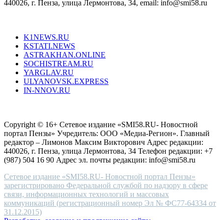
440026, г. Пенза, улица Лермонтова, 34, email: info@smi58.ru
completely
unique
Все порталы НМГ
dazzling
type.
K1NEWS.RU
reddit
KSTATI.NEWS
sevenfridayreplica.ru
ASTRAKHAN.ONLINE
sevenfriday
SOCHISTREAM.RU
outlet
YARGLAV.RU
is
ULYANOVSK.EXPRESS
the
IN-NNOV.RU
first
choice
Согласие на обработку персональных данных
Политика по
for
защите персональных данных
high-
Copyright © 16+ Сетевое издание «SMI58.RU- Новостной
end
портал Пензы» Учредитель: ООО «Медиа-Регион». Главный
people.
редактор – Лимонов Максим Викторович Адрес редакции:
440026, г. Пенза, улица Лермонтова, 34 Телефон редакции: +7
(987) 504 16 90 Адрес эл. почты редакции: info@smi58.ru
Сетевое издание «SMI58.RU- Новостной портал Пензы»
зарегистрировано Федеральной службой по надзору в сфере
связи, информационных технологий и массовых
коммуникаций (регистрационный номер Эл № ФС77-64334 от
31.12.2015)