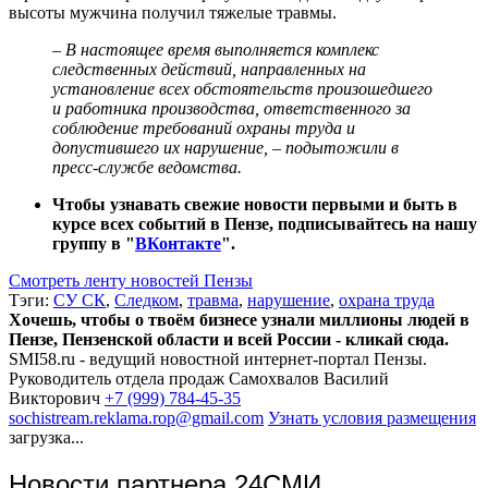
высоты мужчина получил тяжелые травмы.
– В настоящее время выполняется комплекс
следственных действий, направленных на
установление всех обстоятельств произошедшего
и работника производства, ответственного за
соблюдение требований охраны труда и
допустившего их нарушение, – подытожили в
пресс-службе ведомства.
Чтобы узнавать свежие новости первыми и быть в
курсе всех событий в Пензе, подписывайтесь на нашу
группу в "
ВКонтакте
".
Смотреть ленту новостей Пензы
Тэги:
СУ СК
,
Следком
,
травма
,
нарушение
,
охрана труда
Хочешь, чтобы о твоём бизнесе узнали миллионы людей в
Пензе, Пензенской области и всей России - кликай сюда.
SMI58.ru - ведущий новостной интернет-портал Пензы.
Руководитель отдела продаж
Самохвалов Василий
Викторович
+7 (999) 784-45-35
sochistream.reklama.rop@gmail.com
Узнать условия размещения
загрузка...
Новости партнера 24СМИ