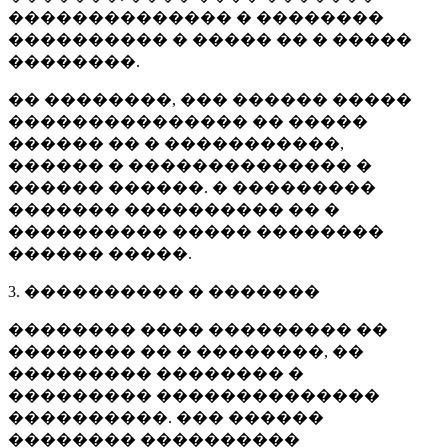
�������������� � ��������
���������� � ����� �� � �����
��������.
�� ��������, ��� ������ �����
��������������� �� �����
������ �� � �����������,
������ � �������������� �
������ ������. � ���������
������� ���������� �� �
���������� ����� ��������
������ �����.
3. ���������� � �������
�������� ���� ��������� ��
�������� �� � ��������, ��
��������� �������� �
��������� ��������������
����������. ��� ������
�������� ����������