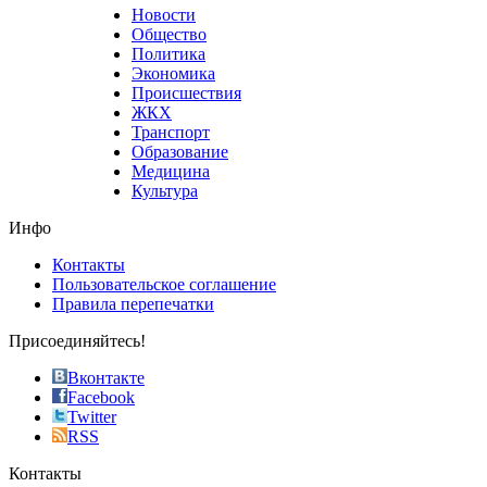
that
Новости
good
Общество
value.
Политика
who
Экономика
sells
Происшествия
the
ЖКХ
best
Транспорт
phyrevape.com
Образование
vape
Медицина
store
Культура
on
the
Инфо
pursuit
of
Контакты
the
Пользовательское соглашение
most
Правила перепечатки
effective
sophistication
Присоединяйтесь!
also
just
Вконтакте
the
Facebook
right
Twitter
blend
RSS
in
Контакты
creation