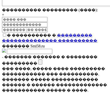
���������� ��������� (����):
+
� ���������� �
���������
�������������� ����������
������� Smi58.ru
- ������� ������� � ��������
���������
��� ����, ����� ���� ���������
����������� ��� ����������.
������� ����� ������������
������ � ������ �������������
����������� ����� � ����.