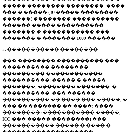
����� �������� ��������. ����
��� � ����� (
30 �����
��������
������) �������� ����������
������ ����� ����������
������� � ����������� ���
������� � �������
1000 ������
.
2. ����������� ��������
��� �������� ���������� ���
���������� ��������
��������� ������������
����������: ����� � �����
�������; �������� �������, �
����������, ��� ������
���������� �� ���� ��� �����, �
��� �� ������� �� ����; ����
�������� (����������� �����,
ICQ ��� ����� ��������) ���
����������� ����� � ���� �
������ �������������.