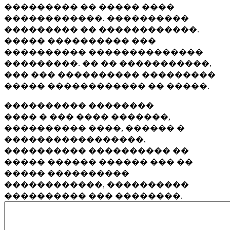
��������� �� ����� ����
������������. ����������
��������� �� ������������.
����� ���������� ���
���������� ��������������
���������. �� �� �����������,
��� ��� ���������� ���������
����� ������������ �� �����.
���������� ��������
���� � ��� ���� �������,
���������� ����, ������ �
�����������������,
���������� ���������� ��
����� ������ ������ ��� ��
����� ����������
������������, ����������
���������� ��� ��������.