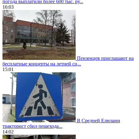
погода выплатили более 600 тыс. ру...
16:03
Пензенцев приглашают на
бесплатные концерты на летней сц...
15:01
В Средней Елюзани
тракторист сбил пешехода...
14:02