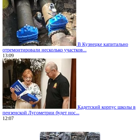
В Кузнецке капитально
отремонтировали несколько участков...
13:09
Кадетский корпус школы в
пензенской Лугометрии будет нос...
12:07
https://www.vapesstores.fr/
meilleure