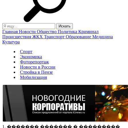
Главная
Новости
Общество
Политика
Криминал
Происшествия
ЖКХ
Транспорт
Образование
Медицина
Культура
Спорт
Экономика
Фоторепортаж
Новости в России
Стройка в Пензе
Мобилизация
1. ������� ������� � ���������