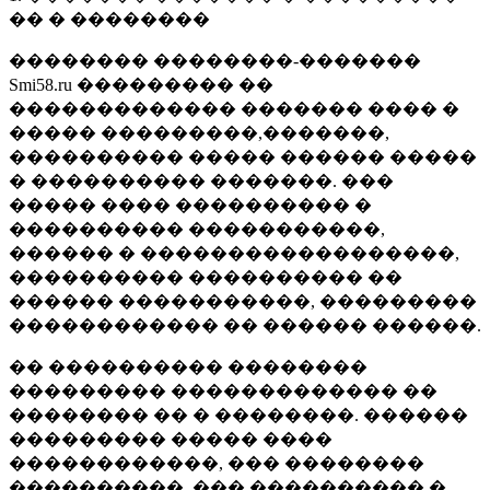
�� � ��������
�������� ��������-�������
Smi58.ru ��������� ��
������������� ������� ���� �
����� ���������,�������,
���������� ����� ������ �����
� ���������� �������. ���
����� ���� ���������� �
���������� �����������,
������ � ������������������,
���������� ���������� ��
������ �����������, ���������
������������ �� ������ ������.
�� ���������� ��������
��������� ������������� ��
�������� �� � ��������. ������
��������� ����� ����
������������, ��� ��������
����������, ��� ���������� �