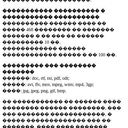
����������� ���������� �
����������� ����������
���������� ������ ���� ��
�����
468 ��������
�� �������
������� � �� ��� �� ������
���������
10 ��.
������������ ������
������������ ����� � ��
100 ��.
��������� ��� ��������
�������
������:
doc, rtf, txt, pdf, odt;
�����:
avi, flv, mov, mpeg, wmv, mp4, 3gp;
����:
jpg, jpeg, png, gif, bmp.
�� ����������� �� ������ ����
�������� ������ ��������, ���
��� ������� ������������, �
����� ������������� ��� ��
�������. ���� ���� �������