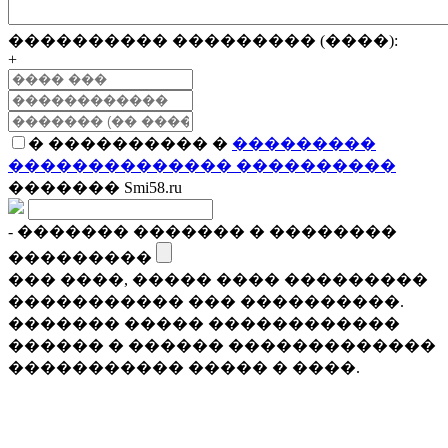
���������� ��������� (����):
+
� ���������� �
���������
�������������� ����������
������� Smi58.ru
- ������� ������� � ��������
���������
��� ����, ����� ���� ���������
����������� ��� ����������.
������� ����� ������������
������ � ������ �������������
����������� ����� � ����.