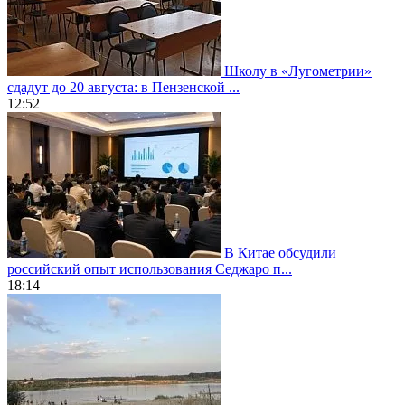
Школу в «Лугометрии»
сдадут до 20 августа: в Пензенской ...
12:52
В Китае обсудили
российский опыт использования Седжаро п...
18:14