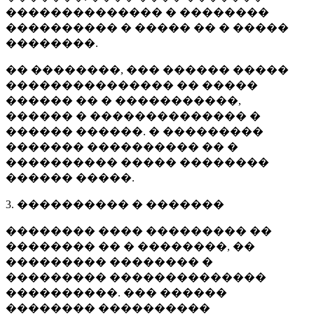
�������������� � ��������
���������� � ����� �� � �����
��������.
�� ��������, ��� ������ �����
��������������� �� �����
������ �� � �����������,
������ � �������������� �
������ ������. � ���������
������� ���������� �� �
���������� ����� ��������
������ �����.
3. ���������� � �������
�������� ���� ��������� ��
�������� �� � ��������, ��
��������� �������� �
��������� ��������������
����������. ��� ������
�������� ����������