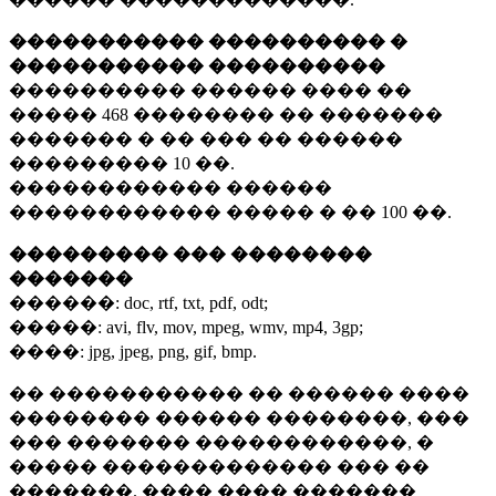
����������� ���������� �
����������� ����������
���������� ������ ���� ��
�����
468 ��������
�� �������
������� � �� ��� �� ������
���������
10 ��.
������������ ������
������������ ����� � ��
100 ��.
��������� ��� ��������
�������
������:
doc, rtf, txt, pdf, odt;
�����:
avi, flv, mov, mpeg, wmv, mp4, 3gp;
����:
jpg, jpeg, png, gif, bmp.
�� ����������� �� ������ ����
�������� ������ ��������, ���
��� ������� ������������, �
����� ������������� ��� ��
�������. ���� ���� �������