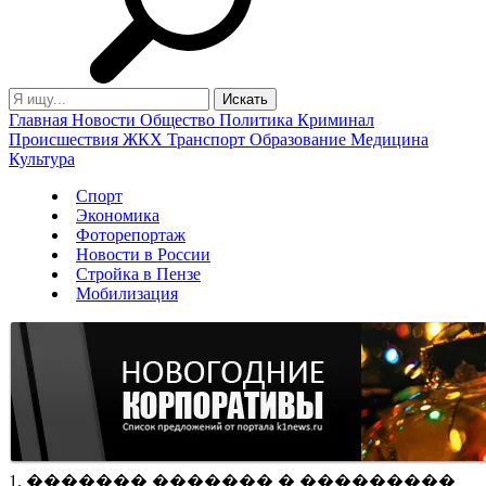
Главная
Новости
Общество
Политика
Криминал
Происшествия
ЖКХ
Транспорт
Образование
Медицина
Культура
Спорт
Экономика
Фоторепортаж
Новости в России
Стройка в Пензе
Мобилизация
1. ������� ������� � ���������