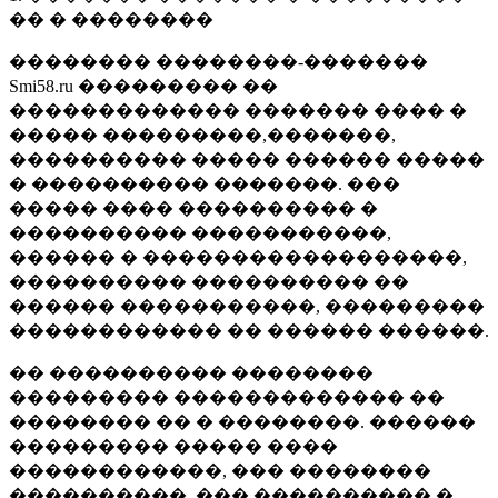
�� � ��������
�������� ��������-�������
Smi58.ru ��������� ��
������������� ������� ���� �
����� ���������,�������,
���������� ����� ������ �����
� ���������� �������. ���
����� ���� ���������� �
���������� �����������,
������ � ������������������,
���������� ���������� ��
������ �����������, ���������
������������ �� ������ ������.
�� ���������� ��������
��������� ������������� ��
�������� �� � ��������. ������
��������� ����� ����
������������, ��� ��������
����������, ��� ���������� �