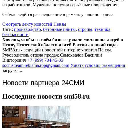
из работников. Мужчина получил серьёзные повреждения.
Сейчас ведётся расследование в рамках уголовного дела.
Смотреть ленту новостей Пензы
Тэги:
производство
,
бетонные плиты
,
стропы
,
техника
безопасности
Хочешь, чтобы о твоём бизнесе узнали миллионы людей в
Пензе, Пензенской области и всей России - кликай сюда.
SMI58.ru - ведущий новостной интернет-портал Пензы.
Руководитель отдела продаж
Самохвалов Василий
Викторович
+7 (999) 784-45-35
sochistream.reklama.rop@gmail.com
Узнать условия размещения
загрузка...
Новости партнера 24СМИ
Последние новости smi58.ru