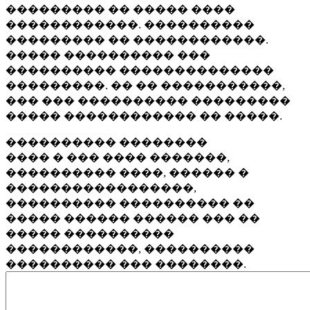
��������� �� ����� ����
������������. ����������
��������� �� ������������.
����� ���������� ���
���������� ��������������
���������. �� �� �����������,
��� ��� ���������� ���������
����� ������������ �� �����.
���������� ��������
���� � ��� ���� �������,
���������� ����, ������ �
�����������������,
���������� ���������� ��
����� ������ ������ ��� ��
����� ����������
������������, ����������
���������� ��� ��������.