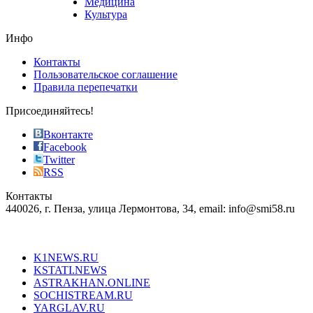
Медицина
store
Культура
on
the
Инфо
pursuit
of
Контакты
the
Пользовательское соглашение
most
Правила перепечатки
effective
sophistication
Присоединяйтесь!
also
just
Вконтакте
the
Facebook
right
Twitter
blend
RSS
in
Контакты
creation
440026, г. Пенза, улица Лермонтова, 34, email: info@smi58.ru
completely
unique
Все порталы НМГ
dazzling
type.
K1NEWS.RU
reddit
KSTATI.NEWS
sevenfridayreplica.ru
ASTRAKHAN.ONLINE
sevenfriday
SOCHISTREAM.RU
outlet
YARGLAV.RU
is