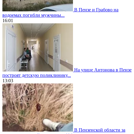
В Пензе и Грабово на
водоемах погибли мужчины...
16:01
На улице Антонова в Пензе
построят детскую поликлинику...
13:03
В Пензенской области за