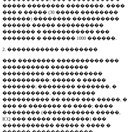
����� �������� ��������. ����
��� � ����� (
30 �����
��������
������) �������� ����������
������ ����� ����������
������� � ����������� ���
������� � �������
1000 ������
.
2. ����������� ��������
��� �������� ���������� ���
���������� ��������
��������� ������������
����������: ����� � �����
�������; �������� �������, �
����������, ��� ������
���������� �� ���� ��� �����, �
��� �� ������� �� ����; ����
�������� (����������� �����,
ICQ ��� ����� ��������) ���
����������� ����� � ���� �
������ �������������.