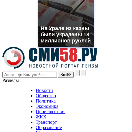
you
need.
replica
franck
muller
На Урале из казны
rolex
были украдены 18
even
though
миллионов рублей
the
prices
are
higher
however
visitors
nevertheless
Разделы
believe
that
Новости
good
Общество
value.
Политика
who
Экономика
sells
Происшествия
the
ЖКХ
best
Транспорт
phyrevape.com
Образование
vape