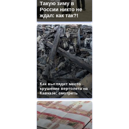
and
Такую зиму в
ladies
России никто не
watches
ждал: как так?!
for
sale.
https://www.replicasrelojes.to/
mens
and
ladies
watches
for
sale.
best
vape
shops
site.
Как выглядит место
offer
крушение вертолета на
all
Кавказе: смотреть
kinds
of
high
quality
https://www.phoenix-
suns.ru/
which