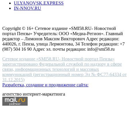
ULYANOVSK.EXPRESS
the
IN-NNOV.RU
first
choice
Согласие на обработку персональных данных
Политика по
for
защите персональных данных
high-
Copyright © 16+ Сетевое издание «SMI58.RU- Новостной
end
портал Пензы» Учредитель: ООО «Медиа-Регион». Главный
people.
редактор – Лимонов Максим Викторович Адрес редакции:
440026, г. Пенза, улица Лермонтова, 34 Телефон редакции: +7
(987) 504 16 90 Адрес эл. почты редакции: info@smi58.ru
Сетевое издание «SMI58.RU- Новостной портал Пензы»
зарегистрировано Федеральной службой по надзору в сфере
связи, информационных технологий и массовых
коммуникаций (регистрационный номер Эл № ФС77-64334 от
31.12.2015)
Разработка, создание и продвижение сайта:
агентство интернет-маркетинга