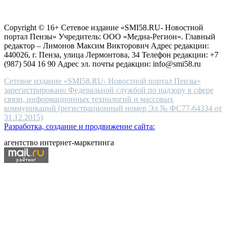
choice
Согласие на обработку персональных данных
Политика по
for
защите персональных данных
high-
Copyright © 16+ Сетевое издание «SMI58.RU- Новостной
end
портал Пензы» Учредитель: ООО «Медиа-Регион». Главный
people.
редактор – Лимонов Максим Викторович Адрес редакции:
440026, г. Пенза, улица Лермонтова, 34 Телефон редакции: +7
(987) 504 16 90 Адрес эл. почты редакции: info@smi58.ru
Сетевое издание «SMI58.RU- Новостной портал Пензы»
зарегистрировано Федеральной службой по надзору в сфере
связи, информационных технологий и массовых
коммуникаций (регистрационный номер Эл № ФС77-64334 от
31.12.2015)
Разработка, создание и продвижение сайта:
агентство интернет-маркетинга