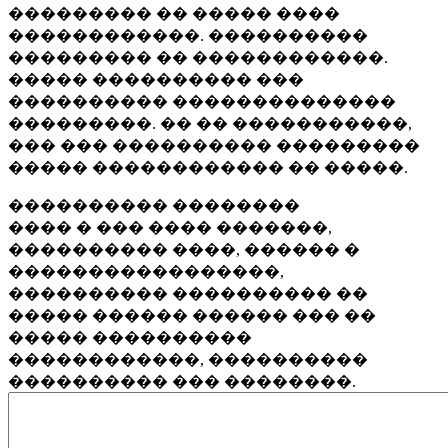
��������� �� ����� ����
������������. ����������
��������� �� ������������.
����� ���������� ���
���������� ��������������
���������. �� �� �����������,
��� ��� ���������� ���������
����� ������������ �� �����.
���������� ��������
���� � ��� ���� �������,
���������� ����, ������ �
�����������������,
���������� ���������� ��
����� ������ ������ ��� ��
����� ����������
������������, ����������
���������� ��� ��������.