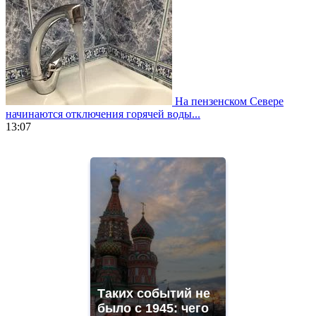
На пензенском Севере
начинаются отключения горячей воды...
13:07
https://www.vapesstores.fr/
meilleure
cigarette
electronique
best
quality
aaa
swiss
movement.
https://gradewatches.to/
mens
and
Таких событий не
ladies
было с 1945: чего
watches