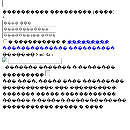
���������� ��������� (����):
+
� ���������� �
���������
�������������� ����������
������� Smi58.ru
- ������� ������� � ��������
���������
��� ����, ����� ���� ���������
����������� ��� ����������.
������� ����� ������������
������ � ������ �������������
����������� ����� � ����.