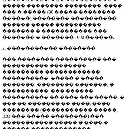
����� �������� ��������. ����
��� � ����� (
30 �����
��������
������) �������� ����������
������ ����� ����������
������� � ����������� ���
������� � �������
1000 ������
.
2. ����������� ��������
��� �������� ���������� ���
���������� ��������
��������� ������������
����������: ����� � �����
�������; �������� �������, �
����������, ��� ������
���������� �� ���� ��� �����, �
��� �� ������� �� ����; ����
�������� (����������� �����,
ICQ ��� ����� ��������) ���
����������� ����� � ���� �
������ �������������.