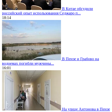
В Китае обсудили
российский опыт использования Седжаро п...
18:14
В Пензе и Грабово на
водоемах погибли мужчины...
16:01
На улице Антонова в Пензе