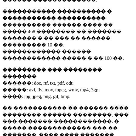
����������� ���������� �
����������� ����������
���������� ������ ���� ��
�����
468 ��������
�� �������
������� � �� ��� �� ������
���������
10 ��.
������������ ������
������������ ����� � ��
100 ��.
��������� ��� ��������
�������
������:
doc, rtf, txt, pdf, odt;
�����:
avi, flv, mov, mpeg, wmv, mp4, 3gp;
����:
jpg, jpeg, png, gif, bmp.
�� ����������� �� ������ ����
�������� ������ ��������, ���
��� ������� ������������, �
����� ������������� ��� ��
�������. ���� ���� �������