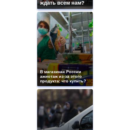
ждать всем нам?
for
sale.
https://www.replicasrelojes.to/
mens
and
ladies
watches
for
sale.
best
vape
shops
site.
В магазинах России
offer
ажиотаж из-за этого
all
продукта: что купить?
kinds
of
high
quality
https://www.phoenix-
suns.ru/
which
you
need.