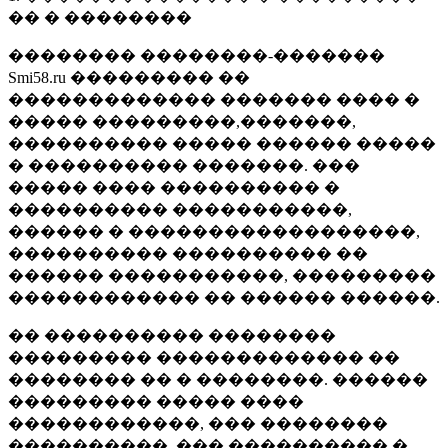
�� � ��������
�������� ��������-�������
Smi58.ru ��������� ��
������������� ������� ���� �
����� ���������,�������,
���������� ����� ������ �����
� ���������� �������. ���
����� ���� ���������� �
���������� �����������,
������ � ������������������,
���������� ���������� ��
������ �����������, ���������
������������ �� ������ ������.
�� ���������� ��������
��������� ������������� ��
�������� �� � ��������. ������
��������� ����� ����
������������, ��� ��������
����������, ��� ���������� �