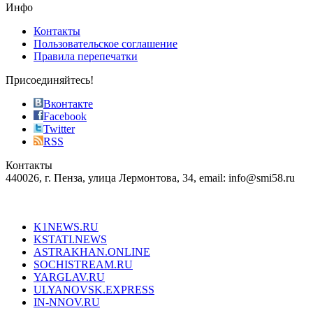
the
Инфо
pursuit
of
Контакты
the
Пользовательское соглашение
most
Правила перепечатки
effective
sophistication
Присоединяйтесь!
also
just
Вконтакте
the
Facebook
right
Twitter
blend
RSS
in
Контакты
creation
440026, г. Пенза, улица Лермонтова, 34, email: info@smi58.ru
completely
unique
Все порталы НМГ
dazzling
type.
K1NEWS.RU
reddit
KSTATI.NEWS
sevenfridayreplica.ru
ASTRAKHAN.ONLINE
sevenfriday
SOCHISTREAM.RU
outlet
YARGLAV.RU
is
ULYANOVSK.EXPRESS
the
IN-NNOV.RU
first