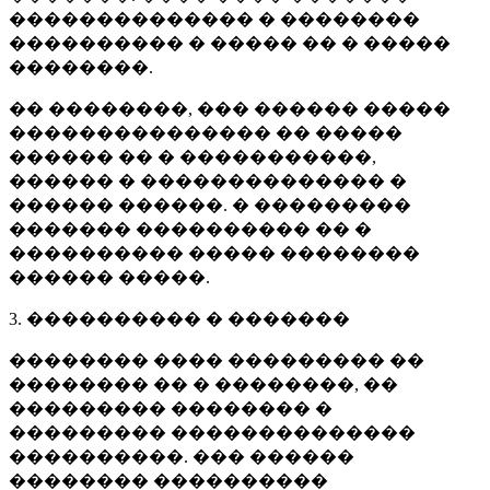
�������������� � ��������
���������� � ����� �� � �����
��������.
�� ��������, ��� ������ �����
��������������� �� �����
������ �� � �����������,
������ � �������������� �
������ ������. � ���������
������� ���������� �� �
���������� ����� ��������
������ �����.
3. ���������� � �������
�������� ���� ��������� ��
�������� �� � ��������, ��
��������� �������� �
��������� ��������������
����������. ��� ������
�������� ����������