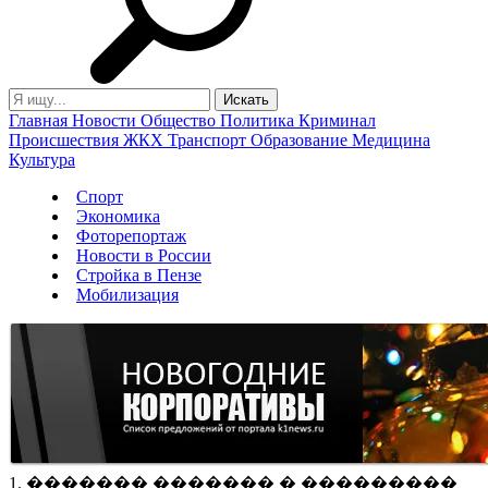
Главная
Новости
Общество
Политика
Криминал
Происшествия
ЖКХ
Транспорт
Образование
Медицина
Культура
Спорт
Экономика
Фоторепортаж
Новости в России
Стройка в Пензе
Мобилизация
1. ������� ������� � ���������