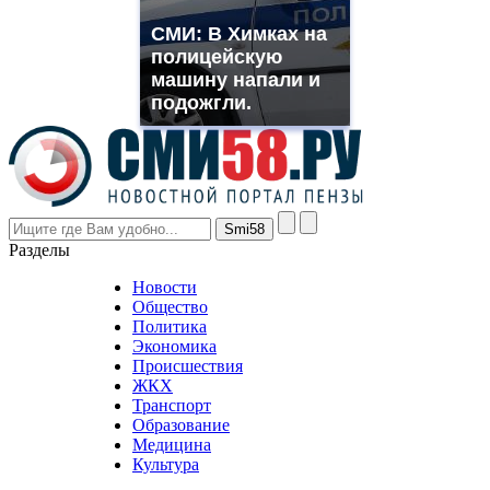
replica
franck
СМИ: В Химках на
muller
полицейскую
rolex
машину напали и
even
though
подожгли.
the
prices
are
higher
however
visitors
nevertheless
Разделы
believe
that
Новости
good
Общество
value.
Политика
who
Экономика
sells
Происшествия
the
ЖКХ
best
Транспорт
phyrevape.com
Образование
vape
Медицина
store
Культура
on