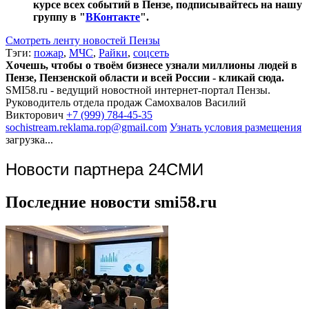
курсе всех событий в Пензе, подписывайтесь на нашу
группу в "
ВКонтакте
".
Смотреть ленту новостей Пензы
Тэги:
пожар
,
МЧС
,
Райки
,
соцсеть
Хочешь, чтобы о твоём бизнесе узнали миллионы людей в
Пензе, Пензенской области и всей России - кликай сюда.
SMI58.ru - ведущий новостной интернет-портал Пензы.
Руководитель отдела продаж
Самохвалов Василий
Викторович
+7 (999) 784-45-35
sochistream.reklama.rop@gmail.com
Узнать условия размещения
загрузка...
Новости партнера 24СМИ
Последние новости smi58.ru