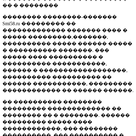
�� � ��������
�������� ��������-�������
Smi58.ru ��������� ��
������������� ������� ���� �
����� ���������,�������,
���������� ����� ������ �����
� ���������� �������. ���
����� ���� ���������� �
���������� �����������,
������ � ������������������,
���������� ���������� ��
������ �����������, ���������
������������ �� ������ ������.
�� ���������� ��������
��������� ������������� ��
�������� �� � ��������. ������
��������� ����� ����
������������, ��� ��������
����������, ��� ���������� �