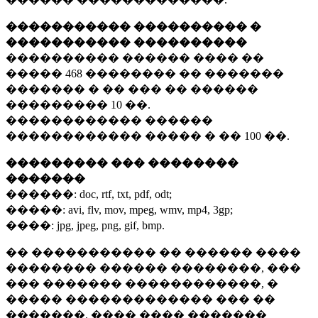
����������� ���������� �
����������� ����������
���������� ������ ���� ��
�����
468 ��������
�� �������
������� � �� ��� �� ������
���������
10 ��.
������������ ������
������������ ����� � ��
100 ��.
��������� ��� ��������
�������
������:
doc, rtf, txt, pdf, odt;
�����:
avi, flv, mov, mpeg, wmv, mp4, 3gp;
����:
jpg, jpeg, png, gif, bmp.
�� ����������� �� ������ ����
�������� ������ ��������, ���
��� ������� ������������, �
����� ������������� ��� ��
�������. ���� ���� �������