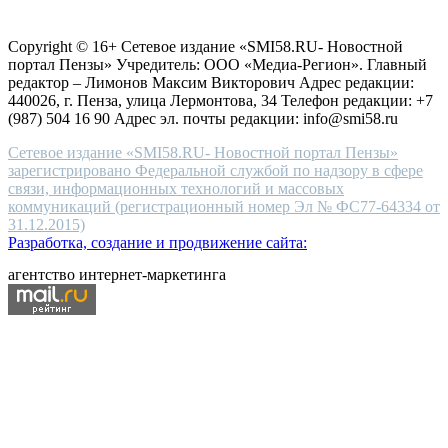
Согласие на обработку персональных данных
Политика по
for
защите персональных данных
high-
Copyright © 16+ Сетевое издание «SMI58.RU- Новостной
end
портал Пензы» Учредитель: ООО «Медиа-Регион». Главный
people.
редактор – Лимонов Максим Викторович Адрес редакции:
440026, г. Пенза, улица Лермонтова, 34 Телефон редакции: +7
(987) 504 16 90 Адрес эл. почты редакции: info@smi58.ru
Сетевое издание «SMI58.RU- Новостной портал Пензы»
зарегистрировано Федеральной службой по надзору в сфере
связи, информационных технологий и массовых
коммуникаций (регистрационный номер Эл № ФС77-64334 от
31.12.2015)
Разработка, создание и продвижение сайта:
агентство интернет-маркетинга