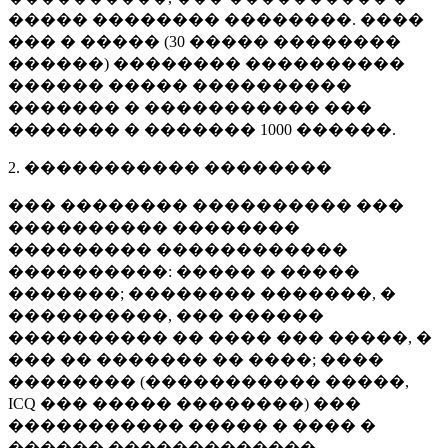
����� �������� ��������. ����
��� � ����� (
30 �����
��������
������) �������� ����������
������ ����� ����������
������� � ����������� ���
������� � �������
1000 ������
.
2. ����������� ��������
��� �������� ���������� ���
���������� ��������
��������� ������������
����������: ����� � �����
�������; �������� �������, �
����������, ��� ������
���������� �� ���� ��� �����, �
��� �� ������� �� ����; ����
�������� (����������� �����,
ICQ ��� ����� ��������) ���
����������� ����� � ���� �
������ �������������.