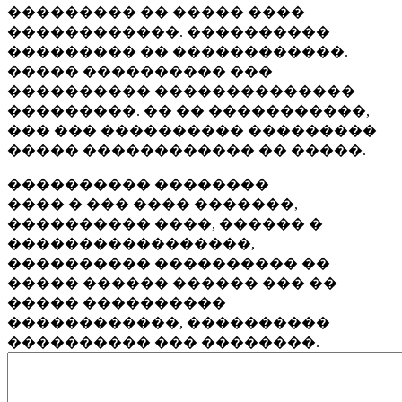
��������� �� ����� ����
������������. ����������
��������� �� ������������.
����� ���������� ���
���������� ��������������
���������. �� �� �����������,
��� ��� ���������� ���������
����� ������������ �� �����.
���������� ��������
���� � ��� ���� �������,
���������� ����, ������ �
�����������������,
���������� ���������� ��
����� ������ ������ ��� ��
����� ����������
������������, ����������
���������� ��� ��������.