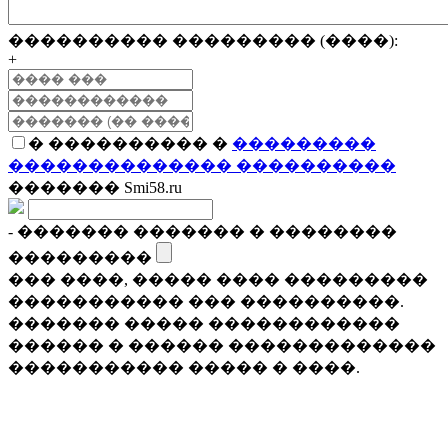
���������� ��������� (����):
+
� ���������� �
���������
�������������� ����������
������� Smi58.ru
- ������� ������� � ��������
���������
��� ����, ����� ���� ���������
����������� ��� ����������.
������� ����� ������������
������ � ������ �������������
����������� ����� � ����.