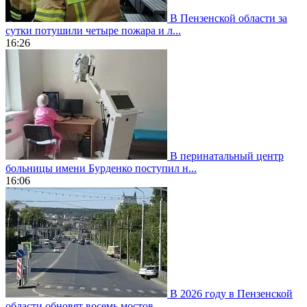
В Пензенской области за
сутки потушили четыре пожара и л...
16:26
В перинатальный центр
больницы имени Бурденко поступил н...
16:06
В 2026 году в Пензенской
области обновят восемь мостов...