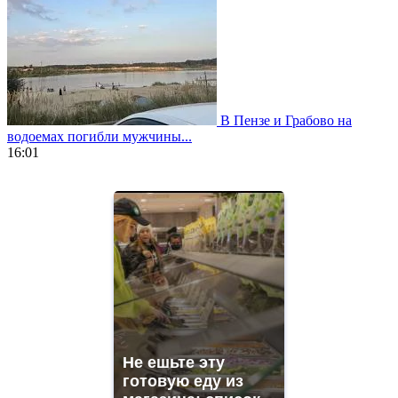
В Пензе и Грабово на
водоемах погибли мужчины...
16:01
https://www.vapesstores.fr/
meilleure
cigarette
electronique
best
quality
aaa
swiss
movement.
https://gradewatches.to/
mens
and
Не ешьте эту
ladies
готовую еду из
watches