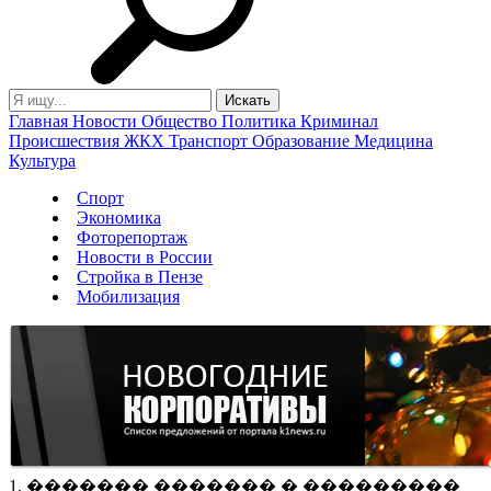
Главная
Новости
Общество
Политика
Криминал
Происшествия
ЖКХ
Транспорт
Образование
Медицина
Культура
Спорт
Экономика
Фоторепортаж
Новости в России
Стройка в Пензе
Мобилизация
1. ������� ������� � ���������