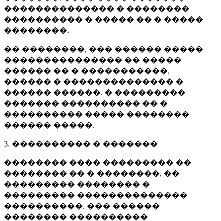
�������������� � ��������
���������� � ����� �� � �����
��������.
�� ��������, ��� ������ �����
��������������� �� �����
������ �� � �����������,
������ � �������������� �
������ ������. � ���������
������� ���������� �� �
���������� ����� ��������
������ �����.
3. ���������� � �������
�������� ���� ��������� ��
�������� �� � ��������, ��
��������� �������� �
��������� ��������������
����������. ��� ������
�������� ����������