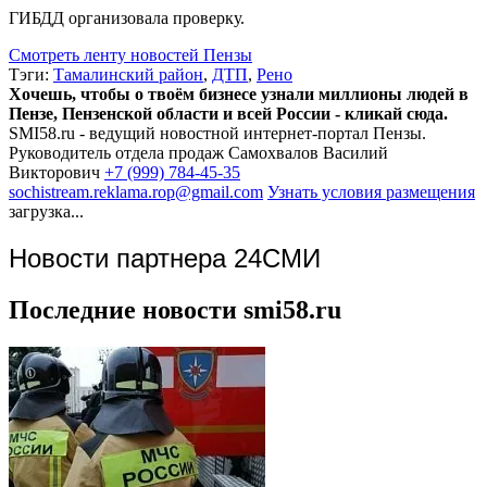
ГИБДД организовала проверку.
Смотреть ленту новостей Пензы
Тэги:
Тамалинский район
,
ДТП
,
Рено
Хочешь, чтобы о твоём бизнесе узнали миллионы людей в
Пензе, Пензенской области и всей России - кликай сюда.
SMI58.ru - ведущий новостной интернет-портал Пензы.
Руководитель отдела продаж
Самохвалов Василий
Викторович
+7 (999) 784-45-35
sochistream.reklama.rop@gmail.com
Узнать условия размещения
загрузка...
Новости партнера 24СМИ
Последние новости smi58.ru