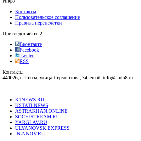
Инфо
pursuit
of
Контакты
the
Пользовательское соглашение
most
Правила перепечатки
effective
sophistication
Присоединяйтесь!
also
just
Вконтакте
the
Facebook
right
Twitter
blend
RSS
in
Контакты
creation
440026, г. Пенза, улица Лермонтова, 34, email: info@smi58.ru
completely
unique
Все порталы НМГ
dazzling
type.
K1NEWS.RU
reddit
KSTATI.NEWS
sevenfridayreplica.ru
ASTRAKHAN.ONLINE
sevenfriday
SOCHISTREAM.RU
outlet
YARGLAV.RU
is
ULYANOVSK.EXPRESS
the
IN-NNOV.RU
first
choice