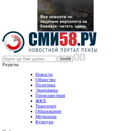
franck
muller
rolex
Все новости по
even
падению вертолета на
though
Кавказе: читать здесь
the
prices
are
higher
however
visitors
nevertheless
Разделы
believe
that
Новости
good
Общество
value.
Политика
who
Экономика
sells
Происшествия
the
ЖКХ
best
Транспорт
phyrevape.com
Образование
vape
Медицина
store
Культура
on
the