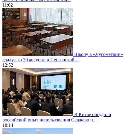
11:02
Школу в «Лугометрии»
сдадут до 20 августа: в Пензенской ...
12:52
В Китае обсудили
российский опыт использования Седжаро п...
18:14