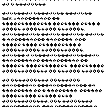
�� � ��������
�������� ��������-�������
Smi58.ru ��������� ��
������������� ������� ���� �
����� ���������,�������,
���������� ����� ������ �����
� ���������� �������. ���
����� ���� ���������� �
���������� �����������,
������ � ������������������,
���������� ���������� ��
������ �����������, ���������
������������ �� ������ ������.
�� ���������� ��������
��������� ������������� ��
�������� �� � ��������. ������
��������� ����� ����
������������, ��� ��������
����������, ��� ���������� �