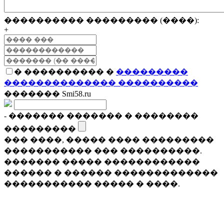
���������� ��������� (����):
+
� ���������� �
���������
�������������� ����������
������� Smi58.ru
- ������� ������� � ��������
���������
��� ����, ����� ���� ���������
����������� ��� ����������.
������� ����� ������������
������ � ������ �������������
����������� ����� � ����.