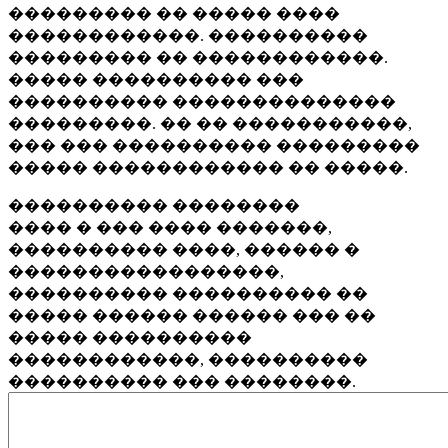
��������� �� ����� ����
������������. ����������
��������� �� ������������.
����� ���������� ���
���������� ��������������
���������. �� �� �����������,
��� ��� ���������� ���������
����� ������������ �� �����.
���������� ��������
���� � ��� ���� �������,
���������� ����, ������ �
�����������������,
���������� ���������� ��
����� ������ ������ ��� ��
����� ����������
������������, ����������
���������� ��� ��������.