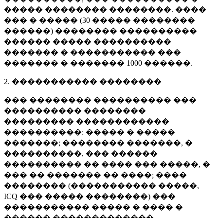
����� �������� ��������. ����
��� � ����� (
30 �����
��������
������) �������� ����������
������ ����� ����������
������� � ����������� ���
������� � �������
1000 ������
.
2. ����������� ��������
��� �������� ���������� ���
���������� ��������
��������� ������������
����������: ����� � �����
�������; �������� �������, �
����������, ��� ������
���������� �� ���� ��� �����, �
��� �� ������� �� ����; ����
�������� (����������� �����,
ICQ ��� ����� ��������) ���
����������� ����� � ���� �
������ �������������.