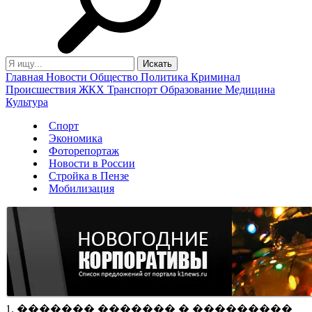
Главная
Новости
Общество
Политика
Криминал
Происшествия
ЖКХ
Транспорт
Образование
Медицина
Культура
Спорт
Экономика
Фоторепортаж
Новости в России
Стройка в Пензе
Мобилизация
1. ������� ������� � ���������