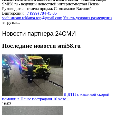
SMI58.ru - ведущий новостной интернет-портал Пензы.
Руководитель отдела продаж
Самохвалов Василий
Викторович
+7 (999) 784-45-35
sochistream.reklama.rop@gmail.com
Узнать условия размещения
загрузка...
Новости партнера 24СМИ
Последние новости smi58.ru
В ДТП с машиной скорой
помощи в Пензе пострадали 10 чело...
16:03