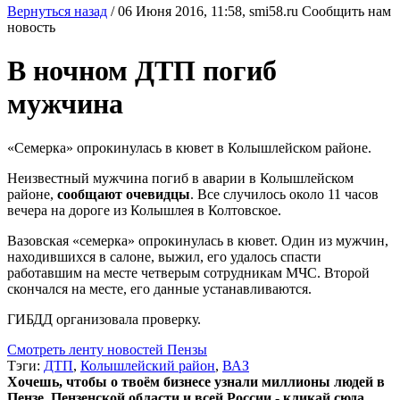
Вернуться назад
/
06 Июня 2016, 11:58,
smi58.ru
Сообщить нам
новость
В ночном ДТП погиб
мужчина
«Семерка» опрокинулась в кювет в Колышлейском районе.
Неизвестный мужчина погиб в аварии в Колышлейском
районе,
сообщают очевидцы
. Все случилось около 11 часов
вечера на дороге из Колышлея в Колтовское.
Вазовская «семерка» опрокинулась в кювет. Один из мужчин,
находившихся в салоне, выжил, его удалось спасти
работавшим на месте четверым сотрудникам МЧС. Второй
скончался на месте, его данные устанавливаются.
ГИБДД организовала проверку.
Смотреть ленту новостей Пензы
Тэги:
ДТП
,
Колышлейский район
,
ВАЗ
Хочешь, чтобы о твоём бизнесе узнали миллионы людей в
Пензе, Пензенской области и всей России - кликай сюда.