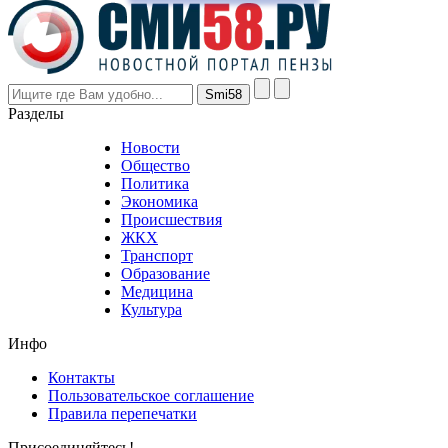
prices
are
higher
however
visitors
nevertheless
Разделы
believe
that
Новости
good
Общество
value.
Политика
who
Экономика
sells
Происшествия
the
ЖКХ
best
Транспорт
phyrevape.com
Образование
vape
Медицина
store
Культура
on
the
Инфо
pursuit
of
Контакты
the
Пользовательское соглашение
most
Правила перепечатки
effective
sophistication
Присоединяйтесь!