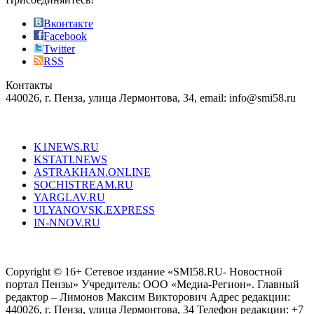
also
just
Вконтакте
the
Facebook
right
Twitter
blend
RSS
in
Контакты
creation
440026, г. Пенза, улица Лермонтова, 34, email: info@smi58.ru
completely
unique
Все порталы НМГ
dazzling
type.
K1NEWS.RU
reddit
KSTATI.NEWS
sevenfridayreplica.ru
ASTRAKHAN.ONLINE
sevenfriday
SOCHISTREAM.RU
outlet
YARGLAV.RU
is
ULYANOVSK.EXPRESS
the
IN-NNOV.RU
first
choice
Согласие на обработку персональных данных
Политика по
for
защите персональных данных
high-
Copyright © 16+ Сетевое издание «SMI58.RU- Новостной
end
портал Пензы» Учредитель: ООО «Медиа-Регион». Главный
people.
редактор – Лимонов Максим Викторович Адрес редакции:
440026, г. Пенза, улица Лермонтова, 34 Телефон редакции: +7