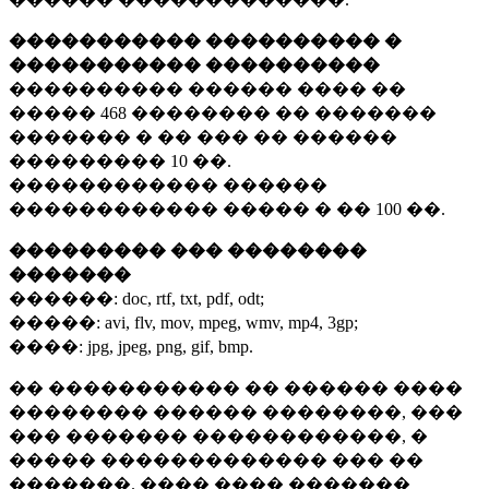
����������� ���������� �
����������� ����������
���������� ������ ���� ��
�����
468 ��������
�� �������
������� � �� ��� �� ������
���������
10 ��.
������������ ������
������������ ����� � ��
100 ��.
��������� ��� ��������
�������
������:
doc, rtf, txt, pdf, odt;
�����:
avi, flv, mov, mpeg, wmv, mp4, 3gp;
����:
jpg, jpeg, png, gif, bmp.
�� ����������� �� ������ ����
�������� ������ ��������, ���
��� ������� ������������, �
����� ������������� ��� ��
�������. ���� ���� �������