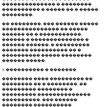
�������������� � ��������
���������� � ����� �� � �����
��������.
�� ��������, ��� ������ �����
��������������� �� �����
������ �� � �����������,
������ � �������������� �
������ ������. � ���������
������� ���������� �� �
���������� ����� ��������
������ �����.
3. ���������� � �������
�������� ���� ��������� ��
�������� �� � ��������, ��
��������� �������� �
��������� ��������������
����������. ��� ������
�������� ����������