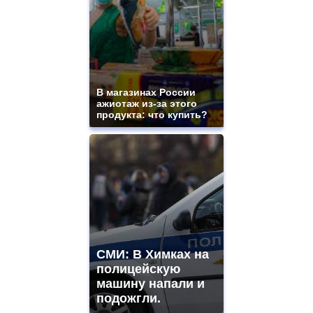
watches
for
sale.
best
vape
shops
site.
В магазинах России
offer
ажиотаж из-за этого
all
продукта: что купить?
kinds
of
high
quality
https://www.phoenix-
suns.ru/
which
you
need.
replica
franck
СМИ: В Химках на
muller
полицейскую
rolex
машину напали и
even
though
подожгли.
the