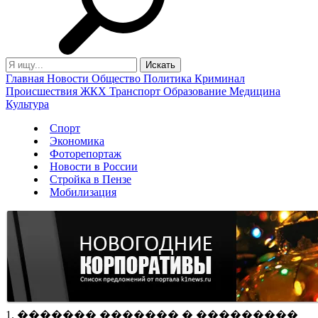
Главная
Новости
Общество
Политика
Криминал
Происшествия
ЖКХ
Транспорт
Образование
Медицина
Культура
Спорт
Экономика
Фоторепортаж
Новости в России
Стройка в Пензе
Мобилизация
1. ������� ������� � ���������