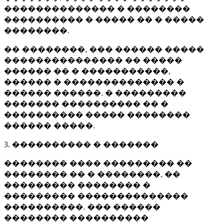
�������������� � ��������
���������� � ����� �� � �����
��������.
�� ��������, ��� ������ �����
��������������� �� �����
������ �� � �����������,
������ � �������������� �
������ ������. � ���������
������� ���������� �� �
���������� ����� ��������
������ �����.
3. ���������� � �������
�������� ���� ��������� ��
�������� �� � ��������, ��
��������� �������� �
��������� ��������������
����������. ��� ������
�������� ����������