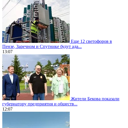
Еще 12 светофоров в
Пензе, Заречном и Спутнике будут ада...
13:07
Жители Бекова показали
губернатору предприятия и обществ...
12:07