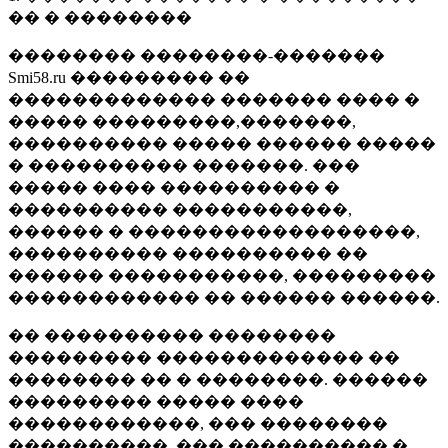
�� � ��������
�������� ��������-�������
Smi58.ru ��������� ��
������������� ������� ���� �
����� ���������,�������,
���������� ����� ������ �����
� ���������� �������. ���
����� ���� ���������� �
���������� �����������,
������ � ������������������,
���������� ���������� ��
������ �����������, ���������
������������ �� ������ ������.
�� ���������� ��������
��������� ������������� ��
�������� �� � ��������. ������
��������� ����� ����
������������, ��� ��������
����������, ��� ���������� �