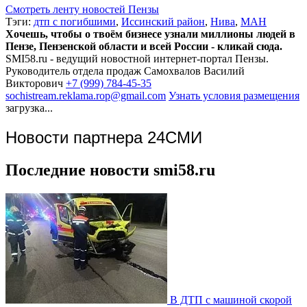
Смотреть ленту новостей Пензы
Тэги:
дтп с погибшими
,
Иссинский район
,
Нива
,
МАН
Хочешь, чтобы о твоём бизнесе узнали миллионы людей в
Пензе, Пензенской области и всей России - кликай сюда.
SMI58.ru - ведущий новостной интернет-портал Пензы.
Руководитель отдела продаж
Самохвалов Василий
Викторович
+7 (999) 784-45-35
sochistream.reklama.rop@gmail.com
Узнать условия размещения
загрузка...
Новости партнера 24СМИ
Последние новости smi58.ru
В ДТП с машиной скорой