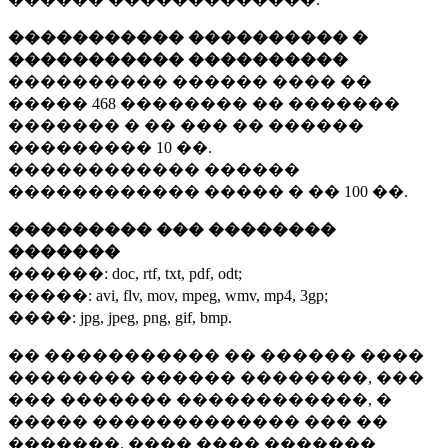
����������� ���������� �
����������� ����������
���������� ������ ���� ��
�����
468 ��������
�� �������
������� � �� ��� �� ������
���������
10 ��.
������������ ������
������������ ����� � ��
100 ��.
��������� ��� ��������
�������
������:
doc, rtf, txt, pdf, odt;
�����:
avi, flv, mov, mpeg, wmv, mp4, 3gp;
����:
jpg, jpeg, png, gif, bmp.
�� ����������� �� ������ ����
�������� ������ ��������, ���
��� ������� ������������, �
����� ������������� ��� ��
�������. ���� ���� �������