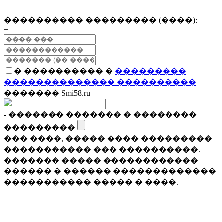
���������� ��������� (����):
+
� ���������� �
���������
�������������� ����������
������� Smi58.ru
- ������� ������� � ��������
���������
��� ����, ����� ���� ���������
����������� ��� ����������.
������� ����� ������������
������ � ������ �������������
����������� ����� � ����.