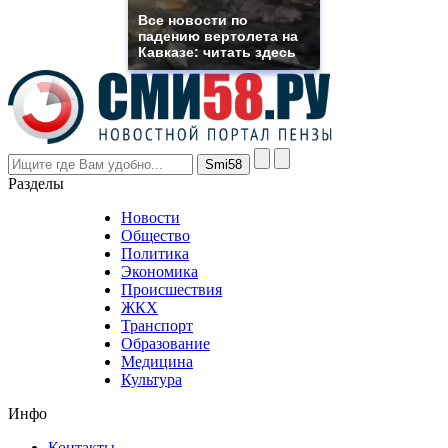
rolex
Все новости по
even
падению вертолета на
though
Кавказе: читать здесь
the
prices
are
higher
however
visitors
nevertheless
Разделы
believe
that
Новости
good
Общество
value.
Политика
who
Экономика
sells
Происшествия
the
ЖКХ
best
Транспорт
phyrevape.com
Образование
vape
Медицина
store
Культура
on
the
Инфо
pursuit
of
Контакты