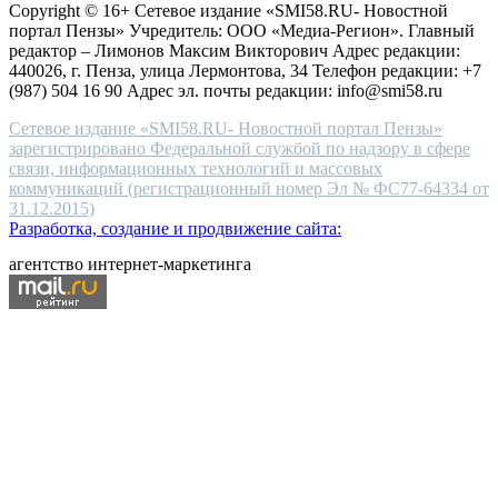
Copyright © 16+ Сетевое издание «SMI58.RU- Новостной
end
портал Пензы» Учредитель: ООО «Медиа-Регион». Главный
people.
редактор – Лимонов Максим Викторович Адрес редакции:
440026, г. Пенза, улица Лермонтова, 34 Телефон редакции: +7
(987) 504 16 90 Адрес эл. почты редакции: info@smi58.ru
Сетевое издание «SMI58.RU- Новостной портал Пензы»
зарегистрировано Федеральной службой по надзору в сфере
связи, информационных технологий и массовых
коммуникаций (регистрационный номер Эл № ФС77-64334 от
31.12.2015)
Разработка, создание и продвижение сайта:
агентство интернет-маркетинга