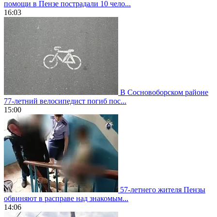
помощи в Пензе пострадали 10 чело...
16:03
В Сосновоборском районе
77-летний велосипедист погиб пос...
15:00
57-летнего жителя Пензы
обвиняют в расправе над знакомым...
14:06