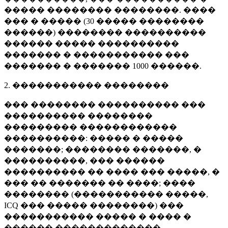
����� �������� ��������. ����
��� � ����� (
30 �����
��������
������) �������� ����������
������ ����� ����������
������� � ����������� ���
������� � �������
1000 ������
.
2. ����������� ��������
��� �������� ���������� ���
���������� ��������
��������� ������������
����������: ����� � �����
�������; �������� �������, �
����������, ��� ������
���������� �� ���� ��� �����, �
��� �� ������� �� ����; ����
�������� (����������� �����,
ICQ ��� ����� ��������) ���
����������� ����� � ���� �
������ �������������.