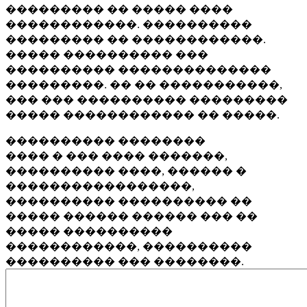
��������� �� ����� ����
������������. ����������
��������� �� ������������.
����� ���������� ���
���������� ��������������
���������. �� �� �����������,
��� ��� ���������� ���������
����� ������������ �� �����.
���������� ��������
���� � ��� ���� �������,
���������� ����, ������ �
�����������������,
���������� ���������� ��
����� ������ ������ ��� ��
����� ����������
������������, ����������
���������� ��� ��������.