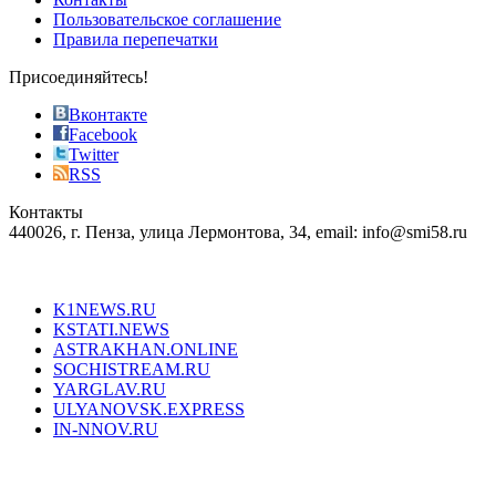
the
Пользовательское соглашение
most
Правила перепечатки
effective
sophistication
Присоединяйтесь!
also
just
Вконтакте
the
Facebook
right
Twitter
blend
RSS
in
Контакты
creation
440026, г. Пенза, улица Лермонтова, 34, email: info@smi58.ru
completely
unique
Все порталы НМГ
dazzling
type.
K1NEWS.RU
reddit
KSTATI.NEWS
sevenfridayreplica.ru
ASTRAKHAN.ONLINE
sevenfriday
SOCHISTREAM.RU
outlet
YARGLAV.RU
is
ULYANOVSK.EXPRESS
the
IN-NNOV.RU
first
choice
Согласие на обработку персональных данных
Политика по
for
защите персональных данных
high-