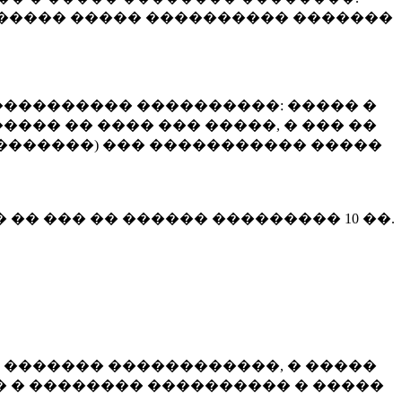
����� ����� ���������� �������
��������� ����������: ����� �
��� �� ���� ��� �����, � ��� ��
 ��������) ��� ����������� �����
� �� ��� �� ������ ���������
10 ��.
 ������� ������������, � �����
 � �������� ���������� � �����