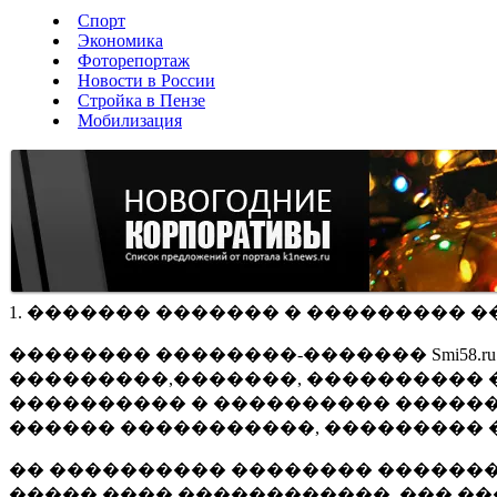
Спорт
Экономика
Фоторепортаж
Новости в России
Стройка в Пензе
Мобилизация
1. ������� ������� � ��������� �
�������� ��������-������� Smi58.
���������,�������, ���������� �
���������� � ���������� ������
������ �����������, ��������� 
�� ���������� �������� �������
����� ���� ������������, ��� ��