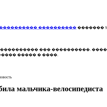
���������� ����������
������� Smi
 ����������� ��� ����������. ���
���� ����� � ����.
новость
била мальчика-велосипедиста