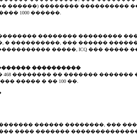
� ������) �������� ���������� �
�����
1000 ������
.
�������� �������� ��������� ���
 � ����������, ��� ������ �������
����������� �����, ICQ ��� �����
������� ����������
�
468 ��������
�� ������� ������� 
��� ����� � ��
100 ��.
�
������� ������ ��������, ��� ���
���� ���� ������� ��������������