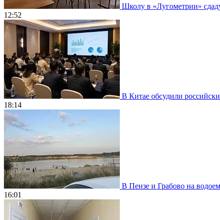
Школу в «Лугометрии» сдадут
12:52
В Китае обсудили российски
18:14
В Пензе и Грабово на водое
16:01