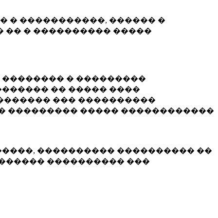
� � �����������, ������ �
 �� � ���������� �����
� �������� � ���������
������ �� ����� ����
������� ��� ����������
�� ��������� ����� ������������
�����, ���������� ���������� ��
������� ���������� ���