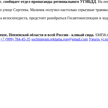
е,
сообщает отдел пропаганды регионального УГИБДД
. На н
по улице Сергеева. Мальчик получил настолько серьезные травмы
 велосипедиста, предстоит разобраться Госавтоинспекции в ход
зе, Пензенской области и всей России - кликай сюда.
SMI58.r
+7 (999) 784-45-35
sochistream.reklama.rop@gmail.com
Узнать усл