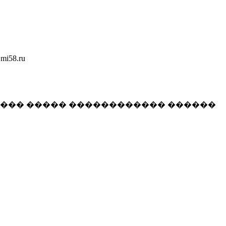
58.ru
���� ����� ������������ ������