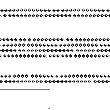
�������������� �� ����� ������ �
. � ��������� ������� ����������
���� �� � ��������, �� ��������
 ������ �������� ���������� ���
���� �� ������������. ����� ���
� �����������, ��� ��� ��������
���� ����, ������ � ������������
�� ���������� ������������, ���