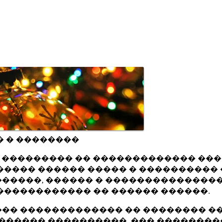
� � ��������
ru ��������� �� ������������� ��
���� ������ ����� � ���������� 
�����, ������ � ���������������
������������ �� ������ ������.
�� ������������� �� �������� ��
������ ����������, ��� ��������