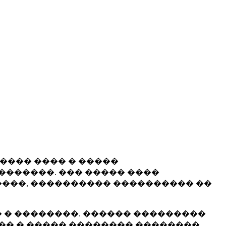
����� ���� � �����
�������. ��� ����� ����
���, ���������� ���������� ��
 � ��������. ������ ���������
�� � ����� �������� ��������.