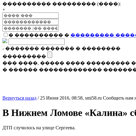
���������� ��������� (����):
+
� ���������� �
��������� ����
- ������� ������� � ��������
���������
��� ����, ����� ���� ���������
� ������ ������������� �������
Вернуться назад
/
25 Июня 2016, 08:58,
smi58.ru
Сообщить нам 
В Нижнем Ломове «Калина» с
ДТП случилось на улице Сергеева.