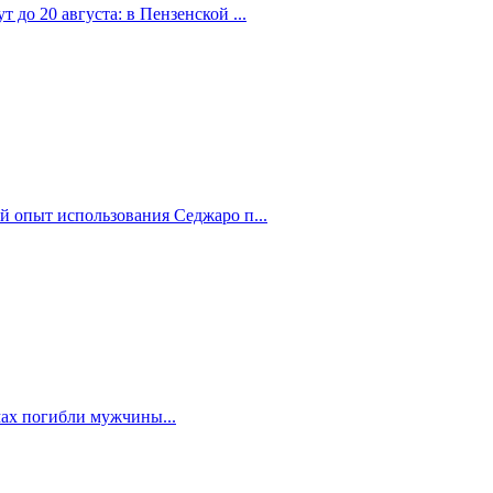
 до 20 августа: в Пензенской ...
й опыт использования Седжаро п...
мах погибли мужчины...