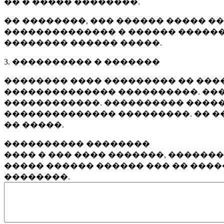
�� � ����� ��������.
�� ��������, ��� ������ ����� �
�������������� � ������ ������
�������� ������ �����.
3. ���������� � �������
�������� ���� ��������� �� ����
�������������� ����������. ���
������������. ���������� �����
�������������� ���������. �� �
�� �����.
���������� ��������
���� � ��� ���� �������, ������
����� ������ ������ ��� �� ���
��������.