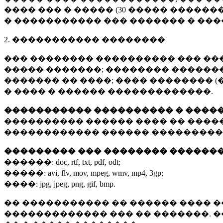
���� ��� � ����� (
30 �����
�������
� ����������� ��� ������� � ��
2. ����������� ��������
��� �������� ���������� ��� ��
����� �������; �������� �������,
������� �� ����; ���� �������� (
� ���� � ������ �������������.
����������� ���������� � ����
���������� ������ ���� �� ����
������������ ������ ���������
��������� ��� �������� ������
������:
doc, rtf, txt, pdf, odt;
�����:
avi, flv, mov, mpeg, wmv, mp4, 3gp;
����:
jpg, jpeg, png, gif, bmp.
�� ����������� �� ������ ���� �
������������� ��� �� �������. 