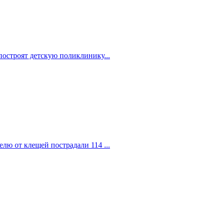
построят детскую поликлинику...
елю от клещей пострадали 114 ...