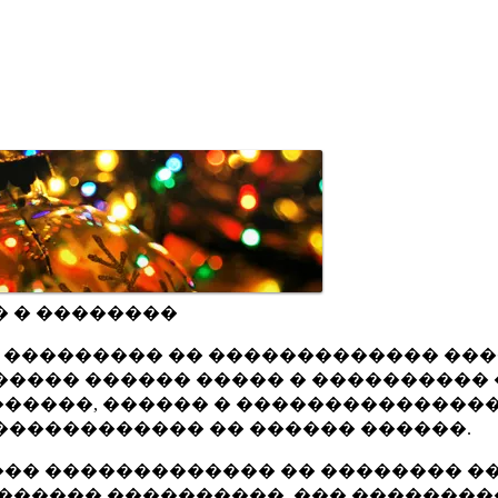
� � ��������
ru ��������� �� ������������� ��
���� ������ ����� � ���������� 
�����, ������ � ���������������
������������ �� ������ ������.
�� ������������� �� �������� ��
������ ����������, ��� ��������