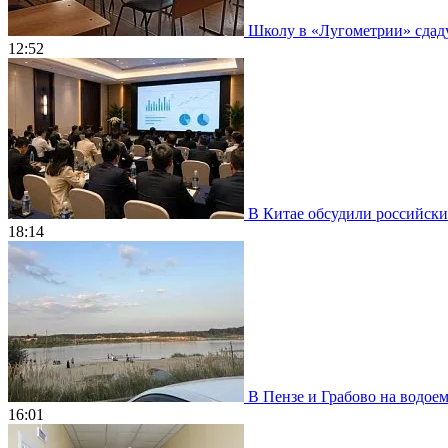
Школу в «Лугометрии» сдадут
12:52
В Китае обсудили российски
18:14
В Пензе и Грабово на водое
16:01