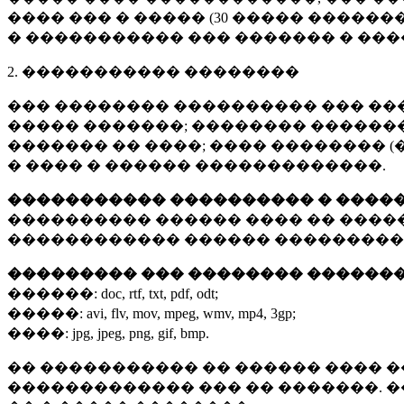
���� ��� � ����� (
30 �����
�������
� ����������� ��� ������� � ��
2. ����������� ��������
��� �������� ���������� ��� ��
����� �������; �������� �������,
������� �� ����; ���� �������� (
� ���� � ������ �������������.
����������� ���������� � ����
���������� ������ ���� �� ����
������������ ������ ���������
��������� ��� �������� ������
������:
doc, rtf, txt, pdf, odt;
�����:
avi, flv, mov, mpeg, wmv, mp4, 3gp;
����:
jpg, jpeg, png, gif, bmp.
�� ����������� �� ������ ���� �
������������� ��� �� �������. 