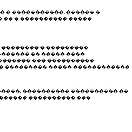
� � �����������, ������ �
 �� � ���������� �����
� �������� � ���������
������ �� ����� ����
������� ��� ����������
�� ��������� ����� ������������
�����, ���������� ���������� ��
������� ���������� ���