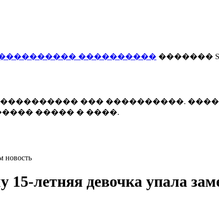
���������� ����������
������� Smi
 ����������� ��� ����������. ���
���� ����� � ����.
м новость
у 15-летняя девочка упала зам