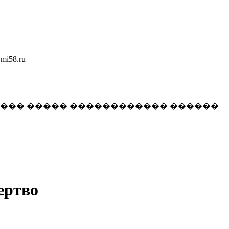
58.ru
���� ����� ������������ ������
ертво