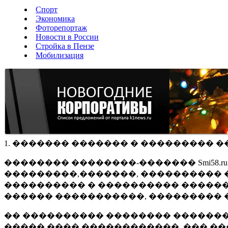
Спорт
Экономика
Фоторепортаж
Новости в России
Стройка в Пензе
Мобилизация
1. ������� ������� � ��������� �
�������� ��������-������� Smi58.
���������,�������, ���������� �
���������� � ���������� ������
������ �����������, ��������� 
�� ���������� �������� �������
����� ���� ������������, ��� ��