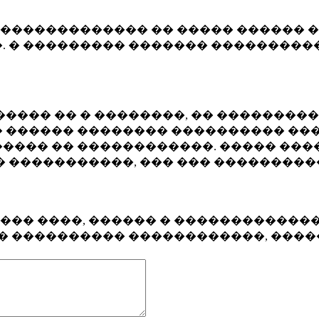
�������������� �� ����� ������ �
. � ��������� ������� ����������
���� �� � ��������, �� ��������
 ������ �������� ���������� ���
���� �� ������������. ����� ���
� �����������, ��� ��� ��������
���� ����, ������ � ������������
�� ���������� ������������, ���