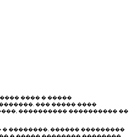
����� ���� � �����
�������. ��� ����� ����
���, ���������� ���������� ��
 � ��������. ������ ���������
�� � ����� �������� ��������.