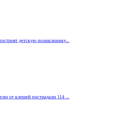
построят детскую поликлинику...
елю от клещей пострадали 114 ...