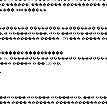
� ������) �������� ���������� �
�����
1000 ������
.
�������� �������� ��������� ���
 � ����������, ��� ������ �������
����������� �����, ICQ ��� �����
������� ����������
�
468 ��������
�� ������� ������� 
��� ����� � ��
100 ��.
�
������� ������ ��������, ��� ���
���� ���� ������� ��������������