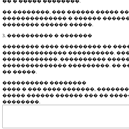
�� � ����� ��������.
�� ��������, ��� ������ ����� �
�������������� � ������ ������
�������� ������ �����.
3. ���������� � �������
�������� ���� ��������� �� ����
�������������� ����������. ���
������������. ���������� �����
�������������� ���������. �� �
�� �����.
���������� ��������
���� � ��� ���� �������, ������
����� ������ ������ ��� �� ���
��������.