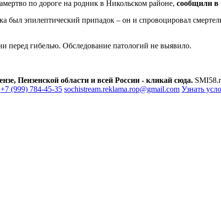
амертво по дороге на родник в Никольском районе,
сообщили в
тка был эпилептический припадок – он и спровоцировал смертел
дни перед гибелью. Обследование патологий не выявило.
зе, Пензенской области и всей России - кликай сюда.
SMI58.r
+7 (999) 784-45-35
sochistream.reklama.rop@gmail.com
Узнать усл