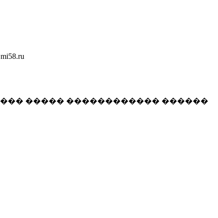
58.ru
���� ����� ������������ ������