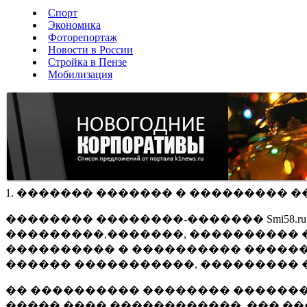
Спорт
Экономика
Фоторепортаж
Новости в России
Стройка в Пензе
Мобилизация
1. ������� ������� � ��������� �
�������� ��������-������� Smi58.
���������,�������, ���������� �
���������� � ���������� ������
������ �����������, ��������� 
�� ���������� �������� �������
����� ���� ������������, ��� ��