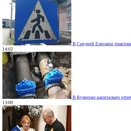
В Средней Елюзани трактори
14:02
В Кузнецке капитально отрем
13:09