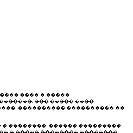
����� ���� � �����
�������. ��� ����� ����
���, ���������� ���������� ��
 � ��������. ������ ���������
�� � ����� �������� ��������.