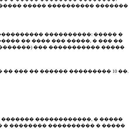
����� ����� ���������� �������
��������� ����������: ����� �
��� �� ���� ��� �����, � ��� ��
 ��������) ��� ����������� �����
� �� ��� �� ������ ���������
10 ��.
 ������� ������������, � �����
 � �������� ���������� � �����