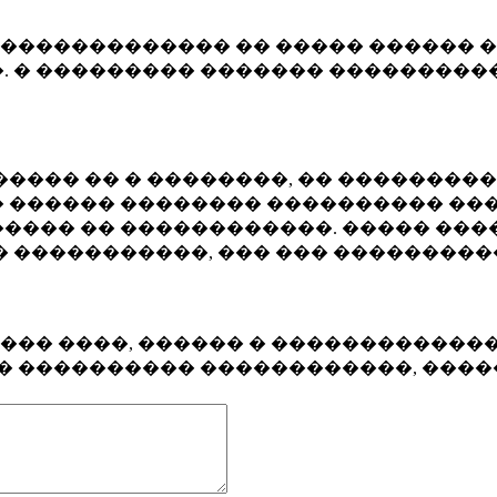
�������������� �� ����� ������ �
. � ��������� ������� ����������
���� �� � ��������, �� ��������
 ������ �������� ���������� ���
���� �� ������������. ����� ���
� �����������, ��� ��� ��������
���� ����, ������ � ������������
�� ���������� ������������, ���