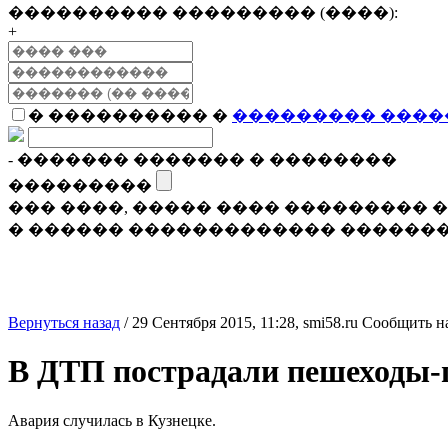
���������� ��������� (����):
+
� ���������� �
��������� ����
- ������� ������� � ��������
���������
��� ����, ����� ���� ���������
� ������ ������������� �������
Вернуться назад
/
29 Сентября 2015, 11:28,
smi58.ru
Сообщить н
В ДТП пострадали пешеходы-
Авария случилась в Кузнецке.