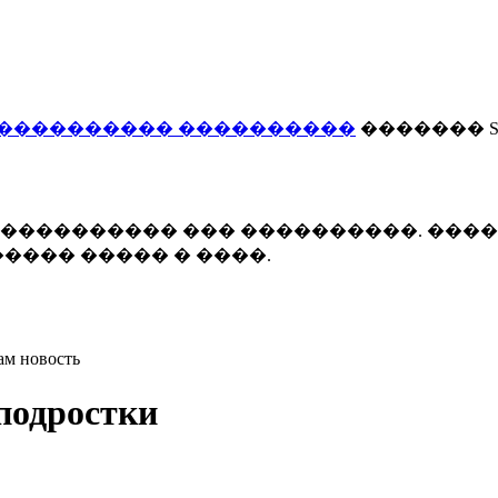
���������� ����������
������� Smi
 ����������� ��� ����������. ���
���� ����� � ����.
ам новость
подростки