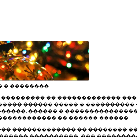
� � ��������
ru ��������� �� ������������� ��
���� ������ ����� � ���������� 
�����, ������ � ���������������
������������ �� ������ ������.
�� ������������� �� �������� ��
������ ����������, ��� ��������