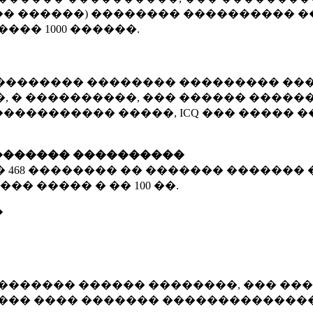
� ������) �������� ���������� �
�����
1000 ������
.
�������� �������� ��������� ���
 � ����������, ��� ������ �������
����������� �����, ICQ ��� �����
������� ����������
�
468 ��������
�� ������� ������� 
��� ����� � ��
100 ��.
�
������� ������ ��������, ��� ���
���� ���� ������� ��������������