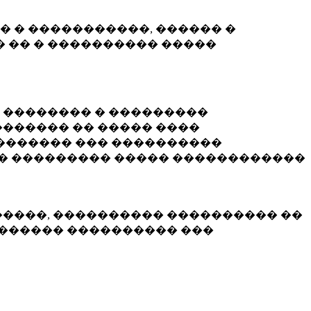
� � �����������, ������ �
 �� � ���������� �����
� �������� � ���������
������ �� ����� ����
������� ��� ����������
�� ��������� ����� ������������
�����, ���������� ���������� ��
������� ���������� ���