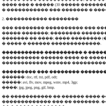
���� ��� � ����� (
30 �����
�������
� ����������� ��� ������� � ��
2. ����������� ��������
��� �������� ���������� ��� ��
����� �������; �������� �������,
������� �� ����; ���� �������� (
� ���� � ������ �������������.
����������� ���������� � ����
���������� ������ ���� �� ����
������������ ������ ���������
��������� ��� �������� ������
������:
doc, rtf, txt, pdf, odt;
�����:
avi, flv, mov, mpeg, wmv, mp4, 3gp;
����:
jpg, jpeg, png, gif, bmp.
�� ����������� �� ������ ���� �
������������� ��� �� �������. 