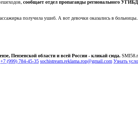
-пешеходов,
сообщает отдел пропаганды регионального УГИБД
ассажирка получила ушиб. А вот девочки оказались в больницы. 
зе, Пензенской области и всей России - кликай сюда.
SMI58.r
+7 (999) 784-45-35
sochistream.reklama.rop@gmail.com
Узнать усл