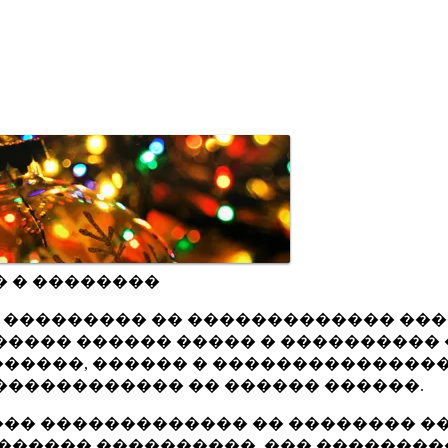
� � ��������
ru ��������� �� ������������� ��
���� ������ ����� � ���������� 
�����, ������ � ���������������
������������ �� ������ ������.
�� ������������� �� �������� ��
������ ����������, ��� ��������