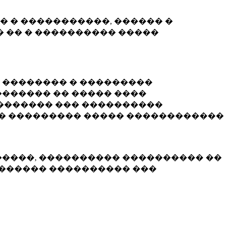
� � �����������, ������ �
 �� � ���������� �����
� �������� � ���������
������ �� ����� ����
������� ��� ����������
�� ��������� ����� ������������
�����, ���������� ���������� ��
������� ���������� ���