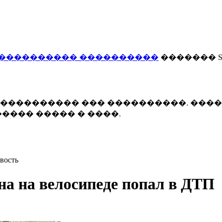
���������� ����������
������� Smi
 ����������� ��� ����������. ���
���� ����� � ����.
вость
на на велосипеде попал в ДТП