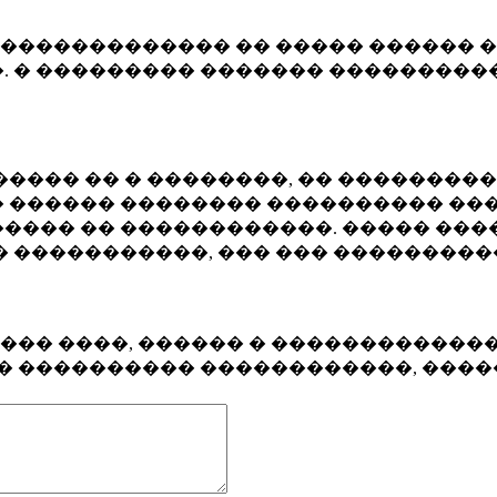
�������������� �� ����� ������ �
. � ��������� ������� ����������
���� �� � ��������, �� ��������
 ������ �������� ���������� ���
���� �� ������������. ����� ���
� �����������, ��� ��� ��������
���� ����, ������ � ������������
�� ���������� ������������, ���