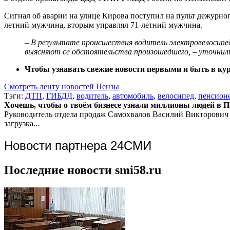
Сигнал об аварии на улице Кирова поступил на пульт дежурног
летний мужчина, вторым управлял 71-летний мужчина.
– В результате происшествия водитель электровелосипе
выясняют се обстоятельства произошедшего, – уточнили
Чтобы узнавать свежие новости первыми и быть в курс
Смотреть ленту новостей Пензы
Тэги:
ДТП
,
ГИБДД
,
водитель
,
автомобиль
,
велосипед
,
пенсион
Хочешь, чтобы о твоём бизнесе узнали миллионы людей в Пен
Руководитель отдела продаж
Самохвалов Василий Викторович
загрузка...
Новости партнера 24СМИ
Последние новости smi58.ru