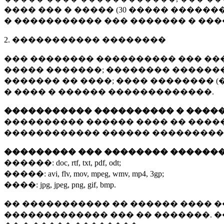
���� ��� � ����� (
30 �����
�������
� ����������� ��� ������� � ��
2. ����������� ��������
��� �������� ���������� ��� ��
����� �������; �������� �������,
������� �� ����; ���� �������� (
� ���� � ������ �������������.
����������� ���������� � ����
���������� ������ ���� �� ����
������������ ������ ���������
��������� ��� �������� ������
������:
doc, rtf, txt, pdf, odt;
�����:
avi, flv, mov, mpeg, wmv, mp4, 3gp;
����:
jpg, jpeg, png, gif, bmp.
�� ����������� �� ������ ���� �
������������� ��� �� �������. 