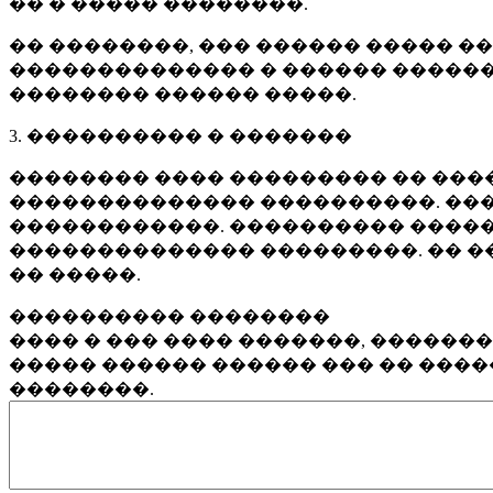
�� � ����� ��������.
�� ��������, ��� ������ ����� �
�������������� � ������ ������
�������� ������ �����.
3. ���������� � �������
�������� ���� ��������� �� ����
�������������� ����������. ���
������������. ���������� �����
�������������� ���������. �� �
�� �����.
���������� ��������
���� � ��� ���� �������, ������
����� ������ ������ ��� �� ���
��������.