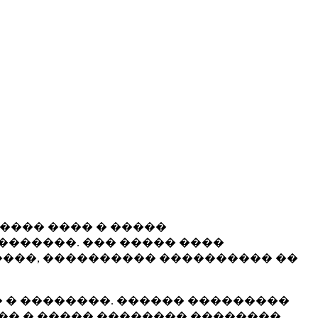
����� ���� � �����
�������. ��� ����� ����
���, ���������� ���������� ��
 � ��������. ������ ���������
�� � ����� �������� ��������.