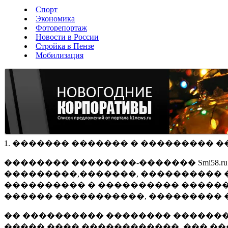
Спорт
Экономика
Фоторепортаж
Новости в России
Стройка в Пензе
Мобилизация
1. ������� ������� � ��������� �
�������� ��������-������� Smi58.
���������,�������, ���������� �
���������� � ���������� ������
������ �����������, ��������� 
�� ���������� �������� �������
����� ���� ������������, ��� ��