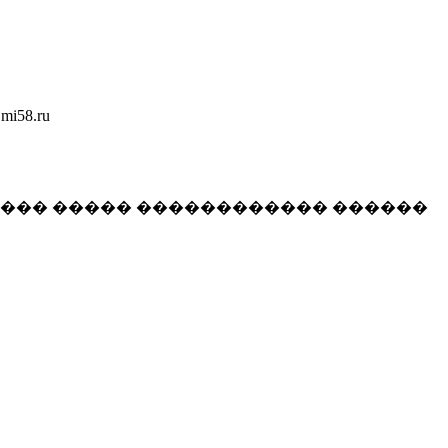
58.ru
���� ����� ������������ ������