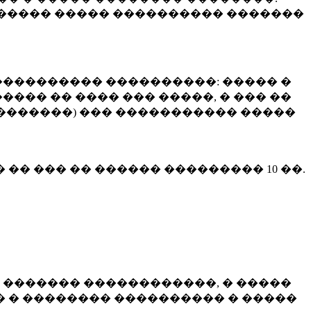
����� ����� ���������� �������
��������� ����������: ����� �
��� �� ���� ��� �����, � ��� ��
 ��������) ��� ����������� �����
� �� ��� �� ������ ���������
10 ��.
 ������� ������������, � �����
 � �������� ���������� � �����