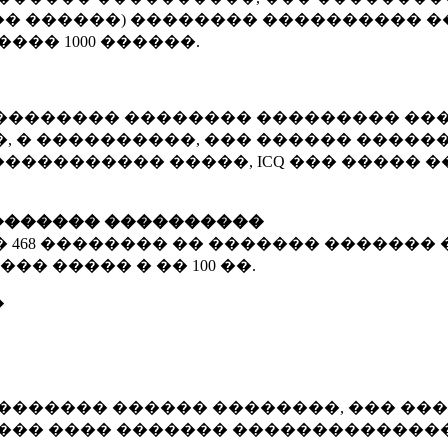
� ������) �������� ���������� �
�����
1000 ������
.
�������� �������� ��������� ���
 � ����������, ��� ������ �������
����������� �����, ICQ ��� �����
������� ����������
�
468 ��������
�� ������� ������� 
��� ����� � ��
100 ��.
�
������� ������ ��������, ��� ���
���� ���� ������� ��������������