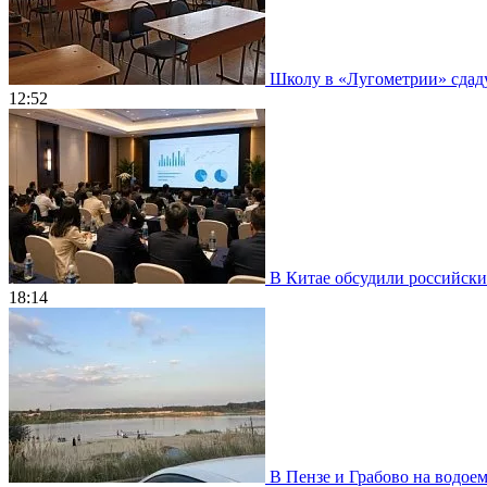
Школу в «Лугометрии» сдадут
12:52
В Китае обсудили российски
18:14
В Пензе и Грабово на водое