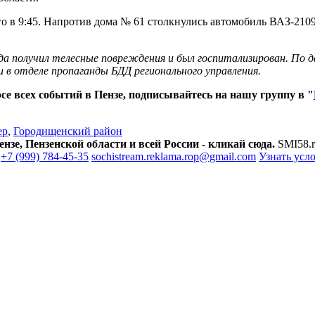
о в 9:45. Напротив дома № 61 столкнулись автомобиль ВАЗ-2109
да получил телесные повреждения и был госпитализирован. По 
 в отделе пропаганды БДД регионального управления.
е всех событий в Пензе, подписывайтесь на нашу группу в "
ер
,
Городищенский район
зе, Пензенской области и всей России - кликай сюда.
SMI58.r
+7 (999) 784-45-35
sochistream.reklama.rop@gmail.com
Узнать усл