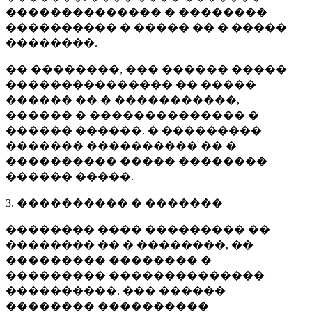
�������������� � ��������
���������� � ����� �� � �����
��������.
�� ��������, ��� ������ �����
��������������� �� �����
������ �� � �����������,
������ � �������������� �
������ ������. � ���������
������� ���������� �� �
���������� ����� ��������
������ �����.
3. ���������� � �������
�������� ���� ��������� ��
�������� �� � ��������, ��
��������� �������� �
��������� ��������������
����������. ��� ������
�������� ����������