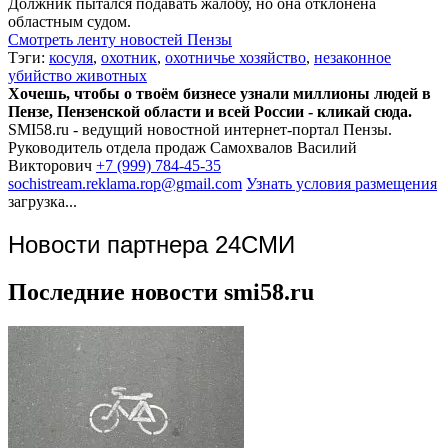
Должник пытался подавать жалобу, но она отклонена
областным судом.
Смотреть ленту новостей Пензы
Тэги:
косуля
,
охотник
,
охотничье хозяйство
,
незаконное
убийство животных
Хочешь, чтобы о твоём бизнесе узнали миллионы людей в
Пензе, Пензенской области и всей России - кликай сюда.
SMI58.ru - ведущий новостной интернет-портал Пензы.
Руководитель отдела продаж
Самохвалов Василий
Викторович
+7 (999) 784-45-35
sochistream.reklama.rop@gmail.com
Узнать условия размещения
загрузка...
Новости партнера 24СМИ
Последние новости smi58.ru