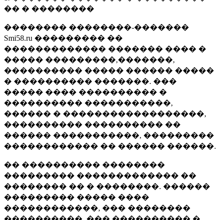
�� � ��������
�������� ��������-�������
Smi58.ru ��������� ��
������������� ������� ���� �
����� ���������,�������,
���������� ����� ������ �����
� ���������� �������. ���
����� ���� ���������� �
���������� �����������,
������ � ������������������,
���������� ���������� ��
������ �����������, ���������
������������ �� ������ ������.
�� ���������� ��������
��������� ������������� ��
�������� �� � ��������. ������
��������� ����� ����
������������, ��� ��������
����������, ��� ���������� �