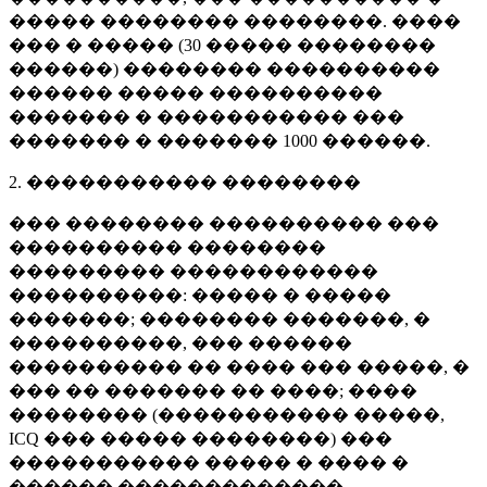
����� �������� ��������. ����
��� � ����� (
30 �����
��������
������) �������� ����������
������ ����� ����������
������� � ����������� ���
������� � �������
1000 ������
.
2. ����������� ��������
��� �������� ���������� ���
���������� ��������
��������� ������������
����������: ����� � �����
�������; �������� �������, �
����������, ��� ������
���������� �� ���� ��� �����, �
��� �� ������� �� ����; ����
�������� (����������� �����,
ICQ ��� ����� ��������) ���
����������� ����� � ���� �
������ �������������.