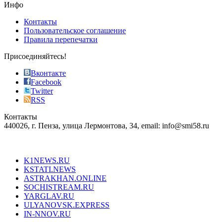
the
Инфо
pursuit
of
Контакты
the
Пользовательское соглашение
most
Правила перепечатки
effective
sophistication
Присоединяйтесь!
also
just
Вконтакте
the
Facebook
right
Twitter
blend
RSS
in
Контакты
creation
440026, г. Пенза, улица Лермонтова, 34, email: info@smi58.ru
completely
unique
Все порталы НМГ
dazzling
type.
K1NEWS.RU
reddit
KSTATI.NEWS
sevenfridayreplica.ru
ASTRAKHAN.ONLINE
sevenfriday
SOCHISTREAM.RU
outlet
YARGLAV.RU
is
ULYANOVSK.EXPRESS
the
IN-NNOV.RU
first