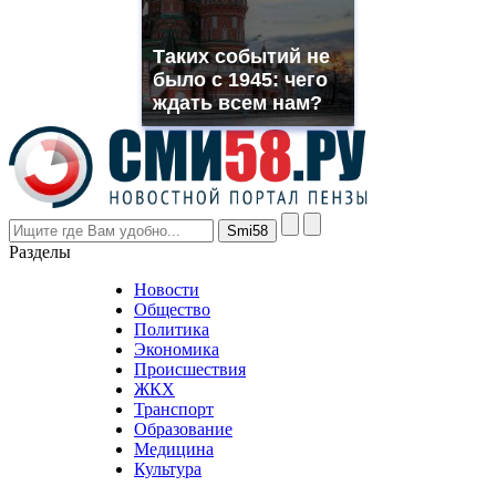
replica
franck
muller
Таких событий не
rolex
было с 1945: чего
even
though
ждать всем нам?
the
prices
are
higher
however
visitors
nevertheless
Разделы
believe
that
Новости
good
Общество
value.
Политика
who
Экономика
sells
Происшествия
the
ЖКХ
best
Транспорт
phyrevape.com
Образование
vape
Медицина
store
Культура
on