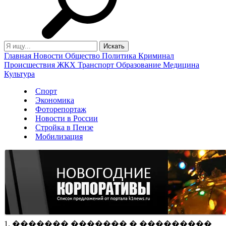
Главная
Новости
Общество
Политика
Криминал
Происшествия
ЖКХ
Транспорт
Образование
Медицина
Культура
Спорт
Экономика
Фоторепортаж
Новости в России
Стройка в Пензе
Мобилизация
1. ������� ������� � ���������