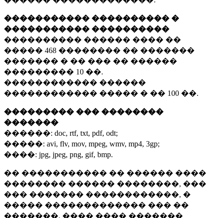
����������� ���������� �
����������� ����������
���������� ������ ���� ��
�����
468 ��������
�� �������
������� � �� ��� �� ������
���������
10 ��.
������������ ������
������������ ����� � ��
100 ��.
��������� ��� ��������
�������
������:
doc, rtf, txt, pdf, odt;
�����:
avi, flv, mov, mpeg, wmv, mp4, 3gp;
����:
jpg, jpeg, png, gif, bmp.
�� ����������� �� ������ ����
�������� ������ ��������, ���
��� ������� ������������, �
����� ������������� ��� ��
�������. ���� ���� �������