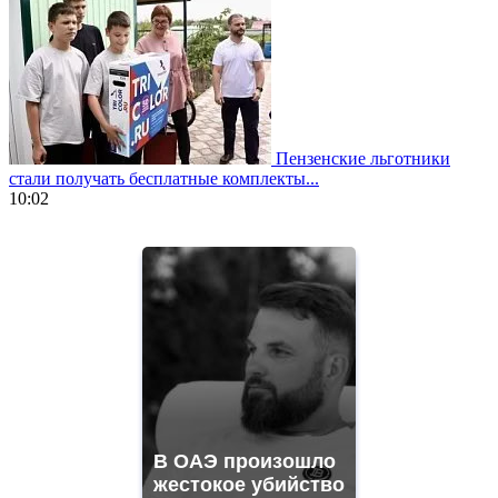
Пензенские льготники
стали получать бесплатные комплекты...
10:02
https://www.vapesstores.fr/
meilleure
cigarette
electronique
best
quality
aaa
swiss
movement.
https://gradewatches.to/
mens
and
В ОАЭ произошло
ladies
жестокое убийство
watches