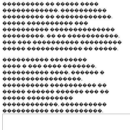
��������� �� ����� ����
������������. ����������
��������� �� ������������.
����� ���������� ���
���������� ��������������
���������. �� �� �����������,
��� ��� ���������� ���������
����� ������������ �� �����.
���������� ��������
���� � ��� ���� �������,
���������� ����, ������ �
�����������������,
���������� ���������� ��
����� ������ ������ ��� ��
����� ����������
������������, ����������
���������� ��� ��������.