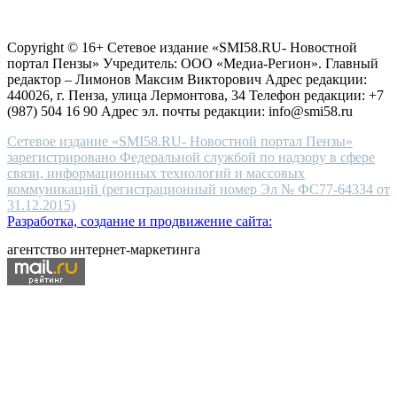
choice
Согласие на обработку персональных данных
Политика по
for
защите персональных данных
high-
Copyright © 16+ Сетевое издание «SMI58.RU- Новостной
end
портал Пензы» Учредитель: ООО «Медиа-Регион». Главный
people.
редактор – Лимонов Максим Викторович Адрес редакции:
440026, г. Пенза, улица Лермонтова, 34 Телефон редакции: +7
(987) 504 16 90 Адрес эл. почты редакции: info@smi58.ru
Сетевое издание «SMI58.RU- Новостной портал Пензы»
зарегистрировано Федеральной службой по надзору в сфере
связи, информационных технологий и массовых
коммуникаций (регистрационный номер Эл № ФС77-64334 от
31.12.2015)
Разработка, создание и продвижение сайта:
агентство интернет-маркетинга