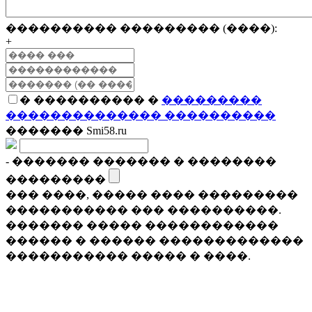
���������� ��������� (����):
+
� ���������� �
���������
�������������� ����������
������� Smi58.ru
- ������� ������� � ��������
���������
��� ����, ����� ���� ���������
����������� ��� ����������.
������� ����� ������������
������ � ������ �������������
����������� ����� � ����.