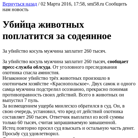
Вернуться назад
/
02 Марта 2016, 17:58,
smi58.ru
Сообщить
нам новость
Убийца животных
поплатится за содеянное
За убийство косуль мужчина заплатит 260 тысяч.
За убийство косуль мужчина заплатит 260 тысяч,
сообщает
пресс-служба облсуда
. От уголовного преследования
охотника спасла амнистия.
Незаконное убийство трёх животных произошло в
охотничьем хозяйстве «Краснопольское». Двух самок и одного
самца мужчина подстрелил осознанно, прекрасно понимая
противоправность своих действий. Всего в животных он
выпустил 7 пуль.
За возмещением ущерба минлесхоз обратился в суд. Он, в
свою очередь, установил, что вред от действий охотника
составляет 260 тысяч. Ответчик выплатил из всей суммы
только 60 тысяч, считая запрашиваемую завышенной.
Истец повторно просил суд взыскать и остальную часть денег.
Просьбу суд удовлетворил.