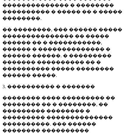
�������������� � ��������
���������� � ����� �� � �����
��������.
�� ��������, ��� ������ �����
��������������� �� �����
������ �� � �����������,
������ � �������������� �
������ ������. � ���������
������� ���������� �� �
���������� ����� ��������
������ �����.
3. ���������� � �������
�������� ���� ��������� ��
�������� �� � ��������, ��
��������� �������� �
��������� ��������������
����������. ��� ������
�������� ����������