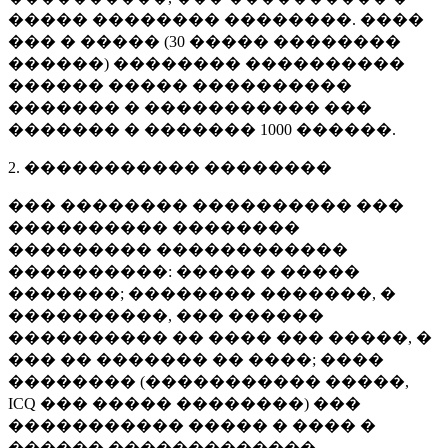
����� �������� ��������. ����
��� � ����� (
30 �����
��������
������) �������� ����������
������ ����� ����������
������� � ����������� ���
������� � �������
1000 ������
.
2. ����������� ��������
��� �������� ���������� ���
���������� ��������
��������� ������������
����������: ����� � �����
�������; �������� �������, �
����������, ��� ������
���������� �� ���� ��� �����, �
��� �� ������� �� ����; ����
�������� (����������� �����,
ICQ ��� ����� ��������) ���
����������� ����� � ���� �
������ �������������.