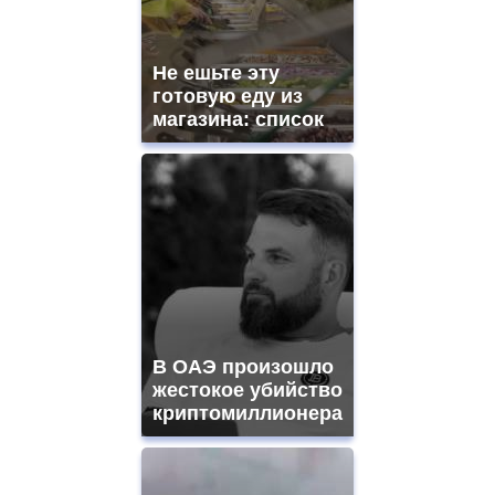
movement.
https://gradewatches.to/
mens
and
Не ешьте эту
ladies
готовую еду из
watches
магазина: список
for
sale.
https://www.replicasrelojes.to/
mens
and
ladies
watches
for
sale.
best
vape
shops
В ОАЭ произошло
site.
offer
жестокое убийство
all
криптомиллионера
kinds
of
high
quality