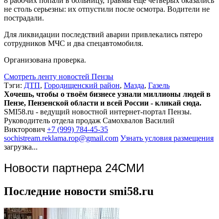
8 рабочих попали в больницу, травмы еще четверых оказались
не столь серьезны: их отпустили после осмотра. Водители не
пострадали.
Для ликвидации последствий аварии привлекались пятеро
сотрудников МЧС и два спецавтомобиля.
Организована проверка.
Смотреть ленту новостей Пензы
Тэги:
ДТП
,
Городищенский район
,
Мазда
,
Газель
Хочешь, чтобы о твоём бизнесе узнали миллионы людей в
Пензе, Пензенской области и всей России - кликай сюда.
SMI58.ru - ведущий новостной интернет-портал Пензы.
Руководитель отдела продаж
Самохвалов Василий
Викторович
+7 (999) 784-45-35
sochistream.reklama.rop@gmail.com
Узнать условия размещения
загрузка...
Новости партнера 24СМИ
Последние новости smi58.ru