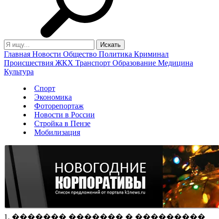
Главная
Новости
Общество
Политика
Криминал
Происшествия
ЖКХ
Транспорт
Образование
Медицина
Культура
Спорт
Экономика
Фоторепортаж
Новости в России
Стройка в Пензе
Мобилизация
1. ������� ������� � ���������