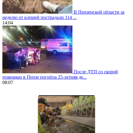
В Пензенской области за
неделю от клещей пострадали 114 ...
14:04
После ДТП со скорой
помощью в Пензе погибла 25-летняя де...
08:07
https://www.vapesstores.fr/
meilleure
cigarette
electronique
best
quality
aaa
swiss