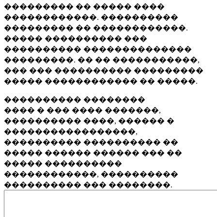
��������� �� ����� ����
������������. ����������
��������� �� ������������.
����� ���������� ���
���������� ��������������
���������. �� �� �����������,
��� ��� ���������� ���������
����� ������������ �� �����.
���������� ��������
���� � ��� ���� �������,
���������� ����, ������ �
�����������������,
���������� ���������� ��
����� ������ ������ ��� ��
����� ����������
������������, ����������
���������� ��� ��������.