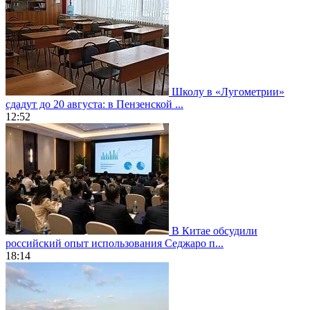
Школу в «Лугометрии»
сдадут до 20 августа: в Пензенской ...
12:52
В Китае обсудили
российский опыт использования Седжаро п...
18:14