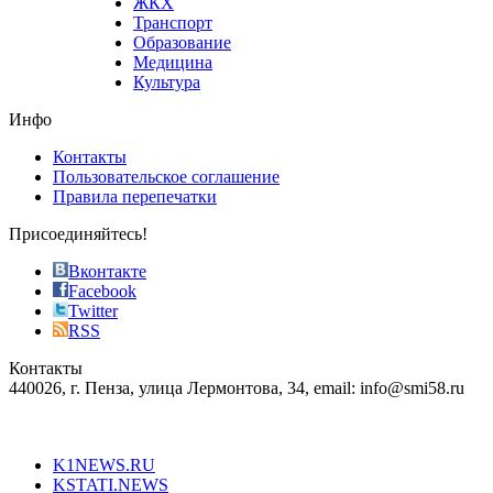
ЖКХ
best
Транспорт
phyrevape.com
Образование
vape
Медицина
store
Культура
on
the
Инфо
pursuit
of
Контакты
the
Пользовательское соглашение
most
Правила перепечатки
effective
sophistication
Присоединяйтесь!
also
just
Вконтакте
the
Facebook
right
Twitter
blend
RSS
in
Контакты
creation
440026, г. Пенза, улица Лермонтова, 34, email: info@smi58.ru
completely
unique
Все порталы НМГ
dazzling
type.
K1NEWS.RU
reddit
KSTATI.NEWS
sevenfridayreplica.ru