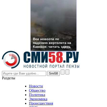
https://www.phoenix-
suns.ru/
which
you
need.
replica
franck
muller
rolex
Все новости по
even
падению вертолета на
though
Кавказе: читать здесь
the
prices
are
higher
however
visitors
nevertheless
Разделы
believe
that
Новости
good
Общество
value.
Политика
who
Экономика
sells
Происшествия
the