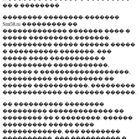
�� � ��������
�������� ��������-�������
Smi58.ru ��������� ��
������������� ������� ���� �
����� ���������,�������,
���������� ����� ������ �����
� ���������� �������. ���
����� ���� ���������� �
���������� �����������,
������ � ������������������,
���������� ���������� ��
������ �����������, ���������
������������ �� ������ ������.
�� ���������� ��������
��������� ������������� ��
�������� �� � ��������. ������
��������� ����� ����
������������, ��� ��������
����������, ��� ���������� �