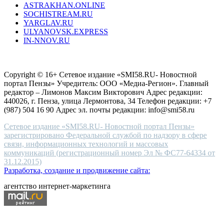
ASTRAKHAN.ONLINE
sevenfriday
SOCHISTREAM.RU
outlet
YARGLAV.RU
is
ULYANOVSK.EXPRESS
the
IN-NNOV.RU
first
choice
Согласие на обработку персональных данных
Политика по
for
защите персональных данных
high-
Copyright © 16+ Сетевое издание «SMI58.RU- Новостной
end
портал Пензы» Учредитель: ООО «Медиа-Регион». Главный
people.
редактор – Лимонов Максим Викторович Адрес редакции:
440026, г. Пенза, улица Лермонтова, 34 Телефон редакции: +7
(987) 504 16 90 Адрес эл. почты редакции: info@smi58.ru
Сетевое издание «SMI58.RU- Новостной портал Пензы»
зарегистрировано Федеральной службой по надзору в сфере
связи, информационных технологий и массовых
коммуникаций (регистрационный номер Эл № ФС77-64334 от
31.12.2015)
Разработка, создание и продвижение сайта:
агентство интернет-маркетинга