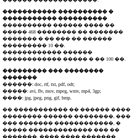
����������� ���������� �
����������� ����������
���������� ������ ���� ��
�����
468 ��������
�� �������
������� � �� ��� �� ������
���������
10 ��.
������������ ������
������������ ����� � ��
100 ��.
��������� ��� ��������
�������
������:
doc, rtf, txt, pdf, odt;
�����:
avi, flv, mov, mpeg, wmv, mp4, 3gp;
����:
jpg, jpeg, png, gif, bmp.
�� ����������� �� ������ ����
�������� ������ ��������, ���
��� ������� ������������, �
����� ������������� ��� ��
�������. ���� ���� �������