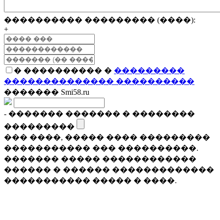
���������� ��������� (����):
+
� ���������� �
���������
�������������� ����������
������� Smi58.ru
- ������� ������� � ��������
���������
��� ����, ����� ���� ���������
����������� ��� ����������.
������� ����� ������������
������ � ������ �������������
����������� ����� � ����.