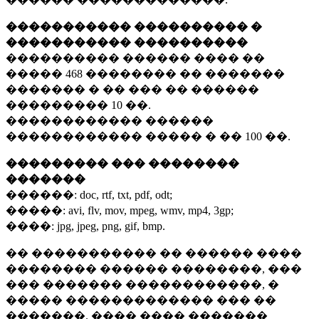
����������� ���������� �
����������� ����������
���������� ������ ���� ��
�����
468 ��������
�� �������
������� � �� ��� �� ������
���������
10 ��.
������������ ������
������������ ����� � ��
100 ��.
��������� ��� ��������
�������
������:
doc, rtf, txt, pdf, odt;
�����:
avi, flv, mov, mpeg, wmv, mp4, 3gp;
����:
jpg, jpeg, png, gif, bmp.
�� ����������� �� ������ ����
�������� ������ ��������, ���
��� ������� ������������, �
����� ������������� ��� ��
�������. ���� ���� �������