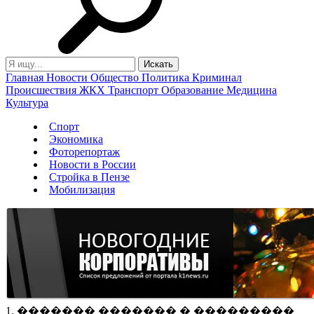
Главная
Новости
Общество
Политика
Криминал
Происшествия
ЖКХ
Транспорт
Образование
Медицина
Культура
Спорт
Экономика
Фоторепортаж
Новости в России
Стройка в Пензе
Мобилизация
1. ������� ������� � ���������