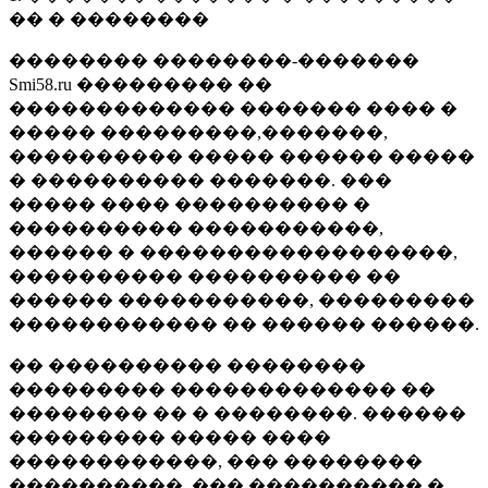
�� � ��������
�������� ��������-�������
Smi58.ru ��������� ��
������������� ������� ���� �
����� ���������,�������,
���������� ����� ������ �����
� ���������� �������. ���
����� ���� ���������� �
���������� �����������,
������ � ������������������,
���������� ���������� ��
������ �����������, ���������
������������ �� ������ ������.
�� ���������� ��������
��������� ������������� ��
�������� �� � ��������. ������
��������� ����� ����
������������, ��� ��������
����������, ��� ���������� �