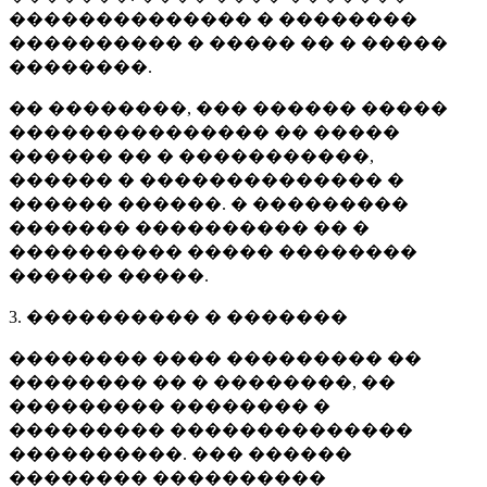
�������������� � ��������
���������� � ����� �� � �����
��������.
�� ��������, ��� ������ �����
��������������� �� �����
������ �� � �����������,
������ � �������������� �
������ ������. � ���������
������� ���������� �� �
���������� ����� ��������
������ �����.
3. ���������� � �������
�������� ���� ��������� ��
�������� �� � ��������, ��
��������� �������� �
��������� ��������������
����������. ��� ������
�������� ����������