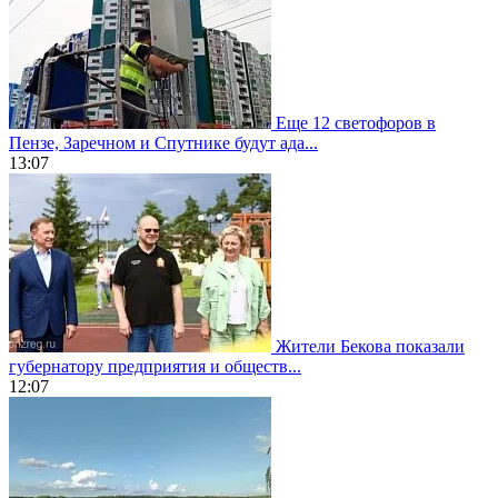
Еще 12 светофоров в
Пензе, Заречном и Спутнике будут ада...
13:07
Жители Бекова показали
губернатору предприятия и обществ...
12:07