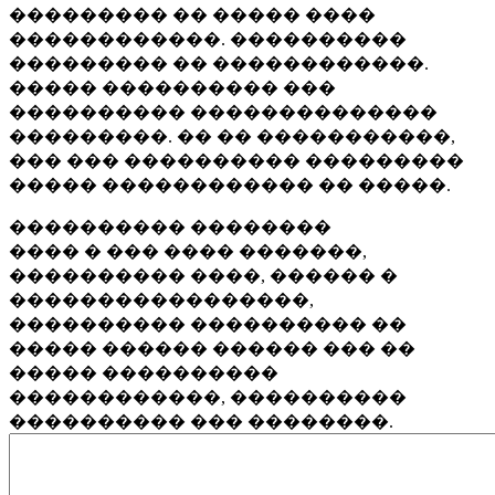
��������� �� ����� ����
������������. ����������
��������� �� ������������.
����� ���������� ���
���������� ��������������
���������. �� �� �����������,
��� ��� ���������� ���������
����� ������������ �� �����.
���������� ��������
���� � ��� ���� �������,
���������� ����, ������ �
�����������������,
���������� ���������� ��
����� ������ ������ ��� ��
����� ����������
������������, ����������
���������� ��� ��������.