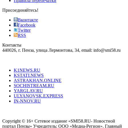
Правила перепечатки
effective
sophistication
Присоединяйтесь!
also
just
Вконтакте
the
Facebook
right
Twitter
blend
RSS
in
Контакты
creation
440026, г. Пенза, улица Лермонтова, 34, email: info@smi58.ru
completely
unique
Все порталы НМГ
dazzling
type.
K1NEWS.RU
reddit
KSTATI.NEWS
sevenfridayreplica.ru
ASTRAKHAN.ONLINE
sevenfriday
SOCHISTREAM.RU
outlet
YARGLAV.RU
is
ULYANOVSK.EXPRESS
the
IN-NNOV.RU
first
choice
Согласие на обработку персональных данных
Политика по
for
защите персональных данных
high-
Copyright © 16+ Сетевое издание «SMI58.RU- Новостной
end
портал Пензы» Учредитель: ООО «Медиа-Регион». Главный
people.