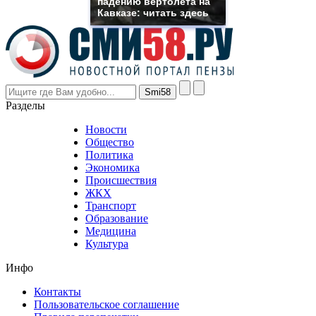
падению вертолета на
though
Кавказе: читать здесь
the
prices
are
higher
however
visitors
nevertheless
Разделы
believe
that
Новости
good
Общество
value.
Политика
who
Экономика
sells
Происшествия
the
ЖКХ
best
Транспорт
phyrevape.com
Образование
vape
Медицина
store
Культура
on
the
Инфо
pursuit
of
Контакты
the
Пользовательское соглашение
most