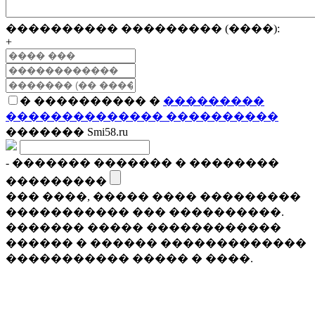
���������� ��������� (����):
+
� ���������� �
���������
�������������� ����������
������� Smi58.ru
- ������� ������� � ��������
���������
��� ����, ����� ���� ���������
����������� ��� ����������.
������� ����� ������������
������ � ������ �������������
����������� ����� � ����.