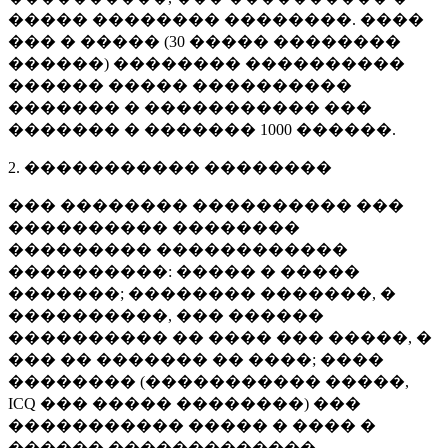
����� �������� ��������. ����
��� � ����� (
30 �����
��������
������) �������� ����������
������ ����� ����������
������� � ����������� ���
������� � �������
1000 ������
.
2. ����������� ��������
��� �������� ���������� ���
���������� ��������
��������� ������������
����������: ����� � �����
�������; �������� �������, �
����������, ��� ������
���������� �� ���� ��� �����, �
��� �� ������� �� ����; ����
�������� (����������� �����,
ICQ ��� ����� ��������) ���
����������� ����� � ���� �
������ �������������.