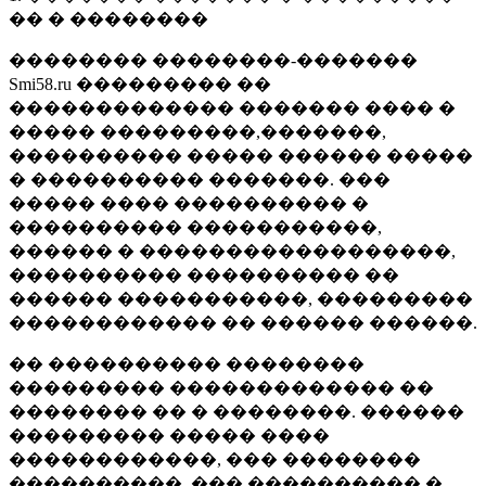
�� � ��������
�������� ��������-�������
Smi58.ru ��������� ��
������������� ������� ���� �
����� ���������,�������,
���������� ����� ������ �����
� ���������� �������. ���
����� ���� ���������� �
���������� �����������,
������ � ������������������,
���������� ���������� ��
������ �����������, ���������
������������ �� ������ ������.
�� ���������� ��������
��������� ������������� ��
�������� �� � ��������. ������
��������� ����� ����
������������, ��� ��������
����������, ��� ���������� �