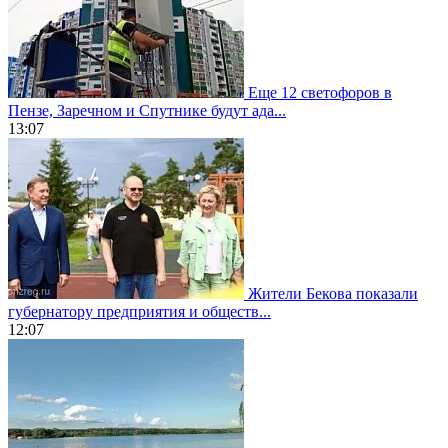
Еще 12 светофоров в
Пензе, Заречном и Спутнике будут ада...
13:07
Жители Бекова показали
губернатору предприятия и обществ...
12:07