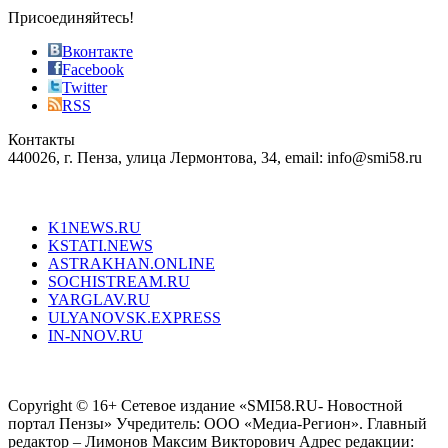
sophistication
Присоединяйтесь!
also
just
Вконтакте
the
Facebook
right
Twitter
blend
RSS
in
Контакты
creation
440026, г. Пенза, улица Лермонтова, 34, email: info@smi58.ru
completely
unique
Все порталы НМГ
dazzling
type.
K1NEWS.RU
reddit
KSTATI.NEWS
sevenfridayreplica.ru
ASTRAKHAN.ONLINE
sevenfriday
SOCHISTREAM.RU
outlet
YARGLAV.RU
is
ULYANOVSK.EXPRESS
the
IN-NNOV.RU
first
choice
Согласие на обработку персональных данных
Политика по
for
защите персональных данных
high-
Copyright © 16+ Сетевое издание «SMI58.RU- Новостной
end
портал Пензы» Учредитель: ООО «Медиа-Регион». Главный
people.
редактор – Лимонов Максим Викторович Адрес редакции: