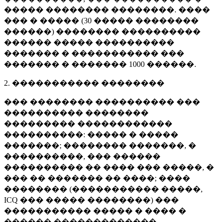
����� �������� ��������. ����
��� � ����� (
30 �����
��������
������) �������� ����������
������ ����� ����������
������� � ����������� ���
������� � �������
1000 ������
.
2. ����������� ��������
��� �������� ���������� ���
���������� ��������
��������� ������������
����������: ����� � �����
�������; �������� �������, �
����������, ��� ������
���������� �� ���� ��� �����, �
��� �� ������� �� ����; ����
�������� (����������� �����,
ICQ ��� ����� ��������) ���
����������� ����� � ���� �
������ �������������.