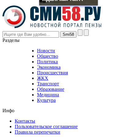
the
prices
are
higher
however
visitors
nevertheless
Разделы
believe
that
Новости
good
Общество
value.
Политика
who
Экономика
sells
Происшествия
the
ЖКХ
best
Транспорт
phyrevape.com
Образование
vape
Медицина
store
Культура
on
the
Инфо
pursuit
of
Контакты
the
Пользовательское соглашение
most
Правила перепечатки
effective