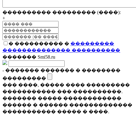
���������� ��������� (����):
+
� ���������� �
���������
�������������� ����������
������� Smi58.ru
- ������� ������� � ��������
���������
��� ����, ����� ���� ���������
����������� ��� ����������.
������� ����� ������������
������ � ������ �������������
����������� ����� � ����.