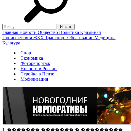
Главная
Новости
Общество
Политика
Криминал
Происшествия
ЖКХ
Транспорт
Образование
Медицина
Культура
Спорт
Экономика
Фоторепортаж
Новости в России
Стройка в Пензе
Мобилизация
1. ������� ������� � ���������