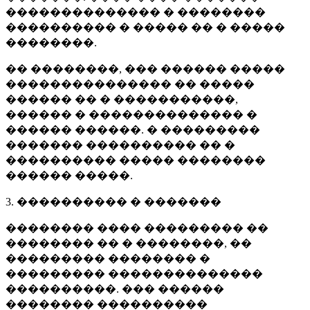
�������������� � ��������
���������� � ����� �� � �����
��������.
�� ��������, ��� ������ �����
��������������� �� �����
������ �� � �����������,
������ � �������������� �
������ ������. � ���������
������� ���������� �� �
���������� ����� ��������
������ �����.
3. ���������� � �������
�������� ���� ��������� ��
�������� �� � ��������, ��
��������� �������� �
��������� ��������������
����������. ��� ������
�������� ����������