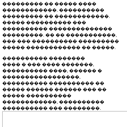
��������� �� ����� ����
������������. ����������
��������� �� ������������.
����� ���������� ���
���������� ��������������
���������. �� �� �����������,
��� ��� ���������� ���������
����� ������������ �� �����.
���������� ��������
���� � ��� ���� �������,
���������� ����, ������ �
�����������������,
���������� ���������� ��
����� ������ ������ ��� ��
����� ����������
������������, ����������
���������� ��� ��������.