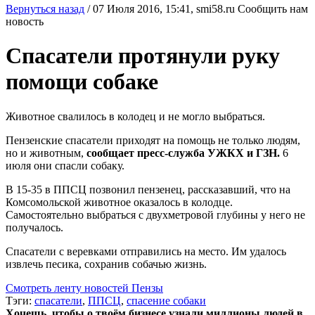
Вернуться назад
/
07 Июля 2016, 15:41,
smi58.ru
Сообщить нам
новость
Спасатели протянули руку
помощи собаке
Животное свалилось в колодец и не могло выбраться.
Пензенские спасатели приходят на помощь не только людям,
но и животным,
сообщает пресс-служба УЖКХ и ГЗН.
6
июля они спасли собаку.
В 15-35 в ППСЦ позвонил пензенец, рассказавший, что на
Комсомольской животное оказалось в колодце.
Самостоятельно выбраться с двухметровой глубины у него не
получалось.
Спасатели с веревками отправились на место. Им удалось
извлечь песика, сохранив собачью жизнь.
Смотреть ленту новостей Пензы
Тэги:
спасатели
,
ППСЦ
,
спасение собаки
Хочешь, чтобы о твоём бизнесе узнали миллионы людей в