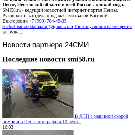
Пензе, Пензенской области и всей России - кликай сюда.
SMI58.ru - ведущий новостной интернет-портал Пензы.
Руководитель отдела продаж
Самохвалов Василий
Викторович
+7 (999) 784-45-35
sochistream.reklama.rop@gmail.com
Узнать условия размещения
загрузка...
Новости партнера 24СМИ
Последние новости smi58.ru
В ДТП с машиной скорой
помощи в Пензе пострадали 10 чело...
16:03