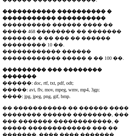
����������� ���������� �
����������� ����������
���������� ������ ���� ��
�����
468 ��������
�� �������
������� � �� ��� �� ������
���������
10 ��.
������������ ������
������������ ����� � ��
100 ��.
��������� ��� ��������
�������
������:
doc, rtf, txt, pdf, odt;
�����:
avi, flv, mov, mpeg, wmv, mp4, 3gp;
����:
jpg, jpeg, png, gif, bmp.
�� ����������� �� ������ ����
�������� ������ ��������, ���
��� ������� ������������, �
����� ������������� ��� ��
�������. ���� ���� �������