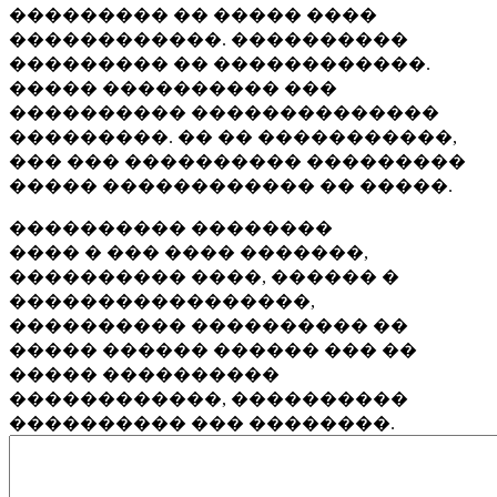
��������� �� ����� ����
������������. ����������
��������� �� ������������.
����� ���������� ���
���������� ��������������
���������. �� �� �����������,
��� ��� ���������� ���������
����� ������������ �� �����.
���������� ��������
���� � ��� ���� �������,
���������� ����, ������ �
�����������������,
���������� ���������� ��
����� ������ ������ ��� ��
����� ����������
������������, ����������
���������� ��� ��������.