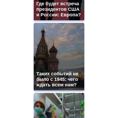
and
Где будет встреча
ladies
президентов США
watches
и России: Европа?
for
sale.
https://www.replicasrelojes.to/
mens
and
ladies
watches
for
sale.
best
vape
shops
Таких событий не
site.
offer
было с 1945: чего
all
ждать всем нам?
kinds
of
high
quality
https://www.phoenix-
suns.ru/
which