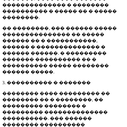
�������������� � ��������
���������� � ����� �� � �����
��������.
�� ��������, ��� ������ �����
��������������� �� �����
������ �� � �����������,
������ � �������������� �
������ ������. � ���������
������� ���������� �� �
���������� ����� ��������
������ �����.
3. ���������� � �������
�������� ���� ��������� ��
�������� �� � ��������, ��
��������� �������� �
��������� ��������������
����������. ��� ������
�������� ����������