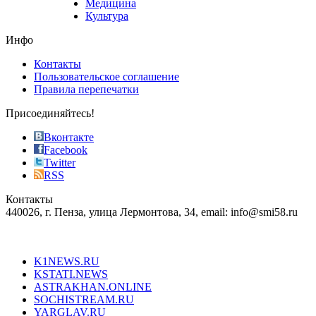
Медицина
store
Культура
on
the
Инфо
pursuit
of
Контакты
the
Пользовательское соглашение
most
Правила перепечатки
effective
sophistication
Присоединяйтесь!
also
just
Вконтакте
the
Facebook
right
Twitter
blend
RSS
in
Контакты
creation
440026, г. Пенза, улица Лермонтова, 34, email: info@smi58.ru
completely
unique
Все порталы НМГ
dazzling
type.
K1NEWS.RU
reddit
KSTATI.NEWS
sevenfridayreplica.ru
ASTRAKHAN.ONLINE
sevenfriday
SOCHISTREAM.RU
outlet
YARGLAV.RU
is