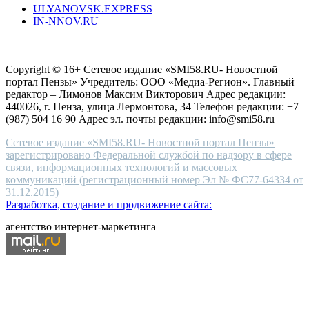
ULYANOVSK.EXPRESS
the
IN-NNOV.RU
first
choice
Согласие на обработку персональных данных
Политика по
for
защите персональных данных
high-
Copyright © 16+ Сетевое издание «SMI58.RU- Новостной
end
портал Пензы» Учредитель: ООО «Медиа-Регион». Главный
people.
редактор – Лимонов Максим Викторович Адрес редакции:
440026, г. Пенза, улица Лермонтова, 34 Телефон редакции: +7
(987) 504 16 90 Адрес эл. почты редакции: info@smi58.ru
Сетевое издание «SMI58.RU- Новостной портал Пензы»
зарегистрировано Федеральной службой по надзору в сфере
связи, информационных технологий и массовых
коммуникаций (регистрационный номер Эл № ФС77-64334 от
31.12.2015)
Разработка, создание и продвижение сайта:
агентство интернет-маркетинга