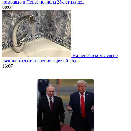
помощью в Пензе погибла 25-летняя де...
08:07
На пензенском Севере
начинаются отключения горячей воды...
13:07
https://www.vapesstores.fr/
meilleure
cigarette
electronique
best
quality
aaa
swiss
movement.
https://gradewatches.to/
mens