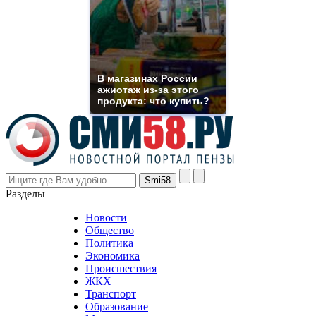
you
need.
replica
franck
muller
rolex
В магазинах России
even
ажиотаж из-за этого
though
продукта: что купить?
the
prices
are
higher
however
visitors
nevertheless
Разделы
believe
that
Новости
good
Общество
value.
Политика
who
Экономика
sells
Происшествия
the
ЖКХ
best
Транспорт
phyrevape.com
Образование
vape