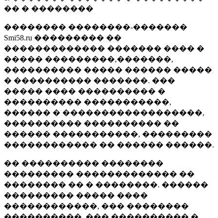
�� � ��������
�������� ��������-�������
Smi58.ru ��������� ��
������������� ������� ���� �
����� ���������,�������,
���������� ����� ������ �����
� ���������� �������. ���
����� ���� ���������� �
���������� �����������,
������ � ������������������,
���������� ���������� ��
������ �����������, ���������
������������ �� ������ ������.
�� ���������� ��������
��������� ������������� ��
�������� �� � ��������. ������
��������� ����� ����
������������, ��� ��������
����������, ��� ���������� �