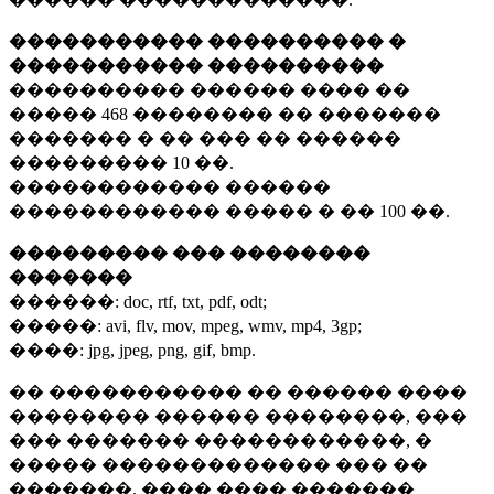
����������� ���������� �
����������� ����������
���������� ������ ���� ��
�����
468 ��������
�� �������
������� � �� ��� �� ������
���������
10 ��.
������������ ������
������������ ����� � ��
100 ��.
��������� ��� ��������
�������
������:
doc, rtf, txt, pdf, odt;
�����:
avi, flv, mov, mpeg, wmv, mp4, 3gp;
����:
jpg, jpeg, png, gif, bmp.
�� ����������� �� ������ ����
�������� ������ ��������, ���
��� ������� ������������, �
����� ������������� ��� ��
�������. ���� ���� �������