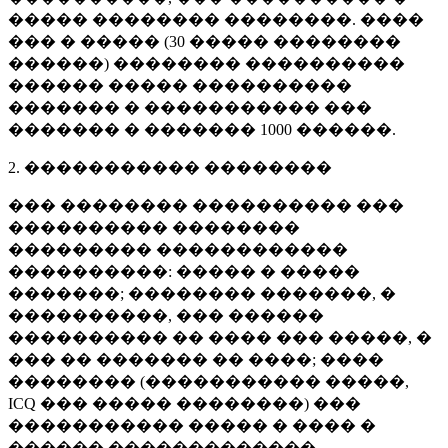
����� �������� ��������. ����
��� � ����� (
30 �����
��������
������) �������� ����������
������ ����� ����������
������� � ����������� ���
������� � �������
1000 ������
.
2. ����������� ��������
��� �������� ���������� ���
���������� ��������
��������� ������������
����������: ����� � �����
�������; �������� �������, �
����������, ��� ������
���������� �� ���� ��� �����, �
��� �� ������� �� ����; ����
�������� (����������� �����,
ICQ ��� ����� ��������) ���
����������� ����� � ���� �
������ �������������.