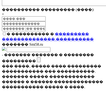
���������� ��������� (����):
+
� ���������� �
���������
�������������� ����������
������� Smi58.ru
- ������� ������� � ��������
���������
��� ����, ����� ���� ���������
����������� ��� ����������.
������� ����� ������������
������ � ������ �������������
����������� ����� � ����.