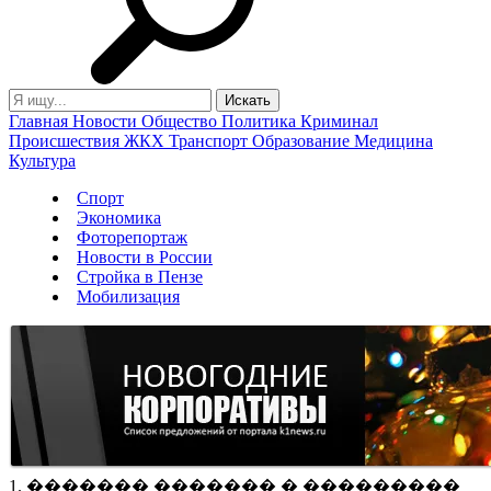
Главная
Новости
Общество
Политика
Криминал
Происшествия
ЖКХ
Транспорт
Образование
Медицина
Культура
Спорт
Экономика
Фоторепортаж
Новости в России
Стройка в Пензе
Мобилизация
1. ������� ������� � ���������