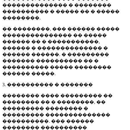
�������������� � ��������
���������� � ����� �� � �����
��������.
�� ��������, ��� ������ �����
��������������� �� �����
������ �� � �����������,
������ � �������������� �
������ ������. � ���������
������� ���������� �� �
���������� ����� ��������
������ �����.
3. ���������� � �������
�������� ���� ��������� ��
�������� �� � ��������, ��
��������� �������� �
��������� ��������������
����������. ��� ������
�������� ����������