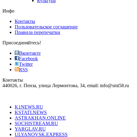
Культура
on
the
Инфо
pursuit
of
Контакты
the
Пользовательское соглашение
most
Правила перепечатки
effective
sophistication
Присоединяйтесь!
also
just
Вконтакте
the
Facebook
right
Twitter
blend
RSS
in
Контакты
creation
440026, г. Пенза, улица Лермонтова, 34, email: info@smi58.ru
completely
unique
Все порталы НМГ
dazzling
type.
K1NEWS.RU
reddit
KSTATI.NEWS
sevenfridayreplica.ru
ASTRAKHAN.ONLINE
sevenfriday
SOCHISTREAM.RU
outlet
YARGLAV.RU
is
ULYANOVSK.EXPRESS
the