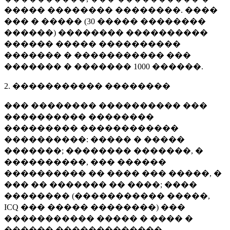
����� �������� ��������. ����
��� � ����� (
30 �����
��������
������) �������� ����������
������ ����� ����������
������� � ����������� ���
������� � �������
1000 ������
.
2. ����������� ��������
��� �������� ���������� ���
���������� ��������
��������� ������������
����������: ����� � �����
�������; �������� �������, �
����������, ��� ������
���������� �� ���� ��� �����, �
��� �� ������� �� ����; ����
�������� (����������� �����,
ICQ ��� ����� ��������) ���
����������� ����� � ���� �
������ �������������.