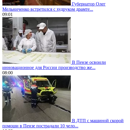
Губернатор Олег
Мельниченко встретился с худруком драмте...
09:01
В Пензе освоили
инновационное для России производство же...
08:00
В ДТП с машиной скорой
помощи в Пензе пострадали 10 чело...