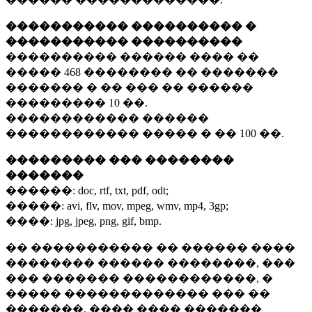
����������� ���������� �
����������� ����������
���������� ������ ���� ��
�����
468 ��������
�� �������
������� � �� ��� �� ������
���������
10 ��.
������������ ������
������������ ����� � ��
100 ��.
��������� ��� ��������
�������
������:
doc, rtf, txt, pdf, odt;
�����:
avi, flv, mov, mpeg, wmv, mp4, 3gp;
����:
jpg, jpeg, png, gif, bmp.
�� ����������� �� ������ ����
�������� ������ ��������, ���
��� ������� ������������, �
����� ������������� ��� ��
�������. ���� ���� �������