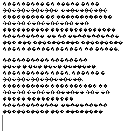
��������� �� ����� ����
������������. ����������
��������� �� ������������.
����� ���������� ���
���������� ��������������
���������. �� �� �����������,
��� ��� ���������� ���������
����� ������������ �� �����.
���������� ��������
���� � ��� ���� �������,
���������� ����, ������ �
�����������������,
���������� ���������� ��
����� ������ ������ ��� ��
����� ����������
������������, ����������
���������� ��� ��������.