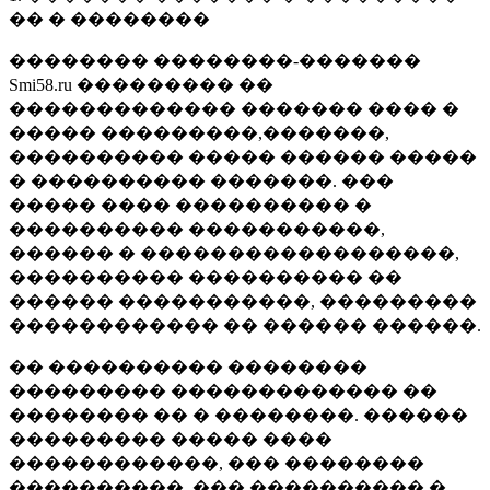
�� � ��������
�������� ��������-�������
Smi58.ru ��������� ��
������������� ������� ���� �
����� ���������,�������,
���������� ����� ������ �����
� ���������� �������. ���
����� ���� ���������� �
���������� �����������,
������ � ������������������,
���������� ���������� ��
������ �����������, ���������
������������ �� ������ ������.
�� ���������� ��������
��������� ������������� ��
�������� �� � ��������. ������
��������� ����� ����
������������, ��� ��������
����������, ��� ���������� �