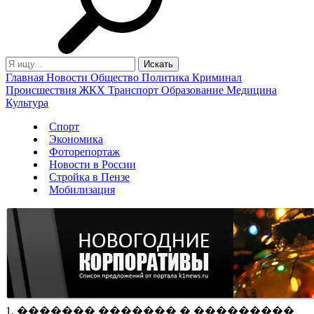
Главная
Новости
Общество
Политика
Криминал
Происшествия
ЖКХ
Транспорт
Образование
Медицина
Культура
Спорт
Экономика
Фоторепортаж
Новости в России
Стройка в Пензе
Мобилизация
1. ������� ������� � ���������