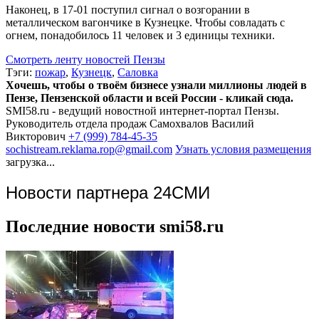
Наконец, в 17-01 поступил сигнал о возгорании в
металлическом вагончике в Кузнецке. Чтобы совладать с
огнем, понадобилось 11 человек и 3 единицы техники.
Смотреть ленту новостей Пензы
Тэги:
пожар
,
Кузнецк
,
Саловка
Хочешь, чтобы о твоём бизнесе узнали миллионы людей в
Пензе, Пензенской области и всей России - кликай сюда.
SMI58.ru - ведущий новостной интернет-портал Пензы.
Руководитель отдела продаж
Самохвалов Василий
Викторович
+7 (999) 784-45-35
sochistream.reklama.rop@gmail.com
Узнать условия размещения
загрузка...
Новости партнера 24СМИ
Последние новости smi58.ru