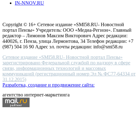
IN-NNOV.RU
first
choice
Согласие на обработку персональных данных
Политика по
for
защите персональных данных
high-
Copyright © 16+ Сетевое издание «SMI58.RU- Новостной
end
портал Пензы» Учредитель: ООО «Медиа-Регион». Главный
people.
редактор – Лимонов Максим Викторович Адрес редакции:
440026, г. Пенза, улица Лермонтова, 34 Телефон редакции: +7
(987) 504 16 90 Адрес эл. почты редакции: info@smi58.ru
Сетевое издание «SMI58.RU- Новостной портал Пензы»
зарегистрировано Федеральной службой по надзору в сфере
связи, информационных технологий и массовых
коммуникаций (регистрационный номер Эл № ФС77-64334 от
31.12.2015)
Разработка, создание и продвижение сайта:
агентство интернет-маркетинга