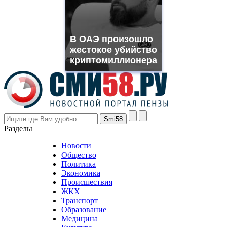
need.
replica
franck
muller
В ОАЭ произошло
rolex
жестокое убийство
even
though
криптомиллионера
the
prices
are
higher
however
visitors
nevertheless
Разделы
believe
that
Новости
good
Общество
value.
Политика
who
Экономика
sells
Происшествия
the
ЖКХ
best
Транспорт
phyrevape.com
Образование
vape
Медицина
store