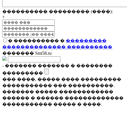
���������� ��������� (����):
+
� ���������� �
���������
�������������� ����������
������� Smi58.ru
- ������� ������� � ��������
���������
��� ����, ����� ���� ���������
����������� ��� ����������.
������� ����� ������������
������ � ������ �������������
����������� ����� � ����.