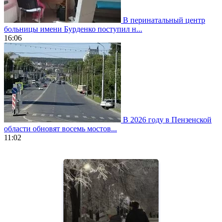
В перинатальный центр
больницы имени Бурденко поступил н...
16:06
В 2026 году в Пензенской
области обновят восемь мостов...
11:02
https://www.vapesstores.fr/
meilleure
cigarette
electronique
best
quality
aaa
swiss