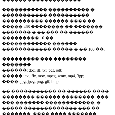
����������� ���������� �
����������� ����������
���������� ������ ���� ��
�����
468 ��������
�� �������
������� � �� ��� �� ������
���������
10 ��.
������������ ������
������������ ����� � ��
100 ��.
��������� ��� ��������
�������
������:
doc, rtf, txt, pdf, odt;
�����:
avi, flv, mov, mpeg, wmv, mp4, 3gp;
����:
jpg, jpeg, png, gif, bmp.
�� ����������� �� ������ ����
�������� ������ ��������, ���
��� ������� ������������, �
����� ������������� ��� ��
�������. ���� ���� �������