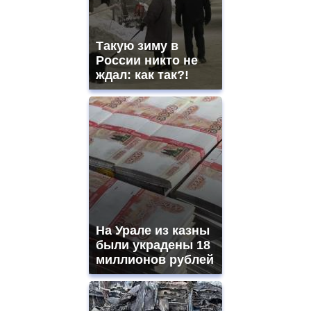
movement.
https://gradewatches.to/
mens
and
Такую зиму в
ladies
России никто не
watches
ждал: как так?!
for
sale.
https://www.replicasrelojes.to/
mens
and
ladies
watches
for
sale.
best
vape
shops
На Урале из казны
site.
offer
были украдены 18
all
миллионов рублей
kinds
of
high
quality