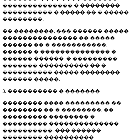
�������������� � ��������
���������� � ����� �� � �����
��������.
�� ��������, ��� ������ �����
��������������� �� �����
������ �� � �����������,
������ � �������������� �
������ ������. � ���������
������� ���������� �� �
���������� ����� ��������
������ �����.
3. ���������� � �������
�������� ���� ��������� ��
�������� �� � ��������, ��
��������� �������� �
��������� ��������������
����������. ��� ������
�������� ����������