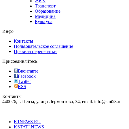
ЖКХ
best
Транспорт
phyrevape.com
Образование
vape
Медицина
store
Культура
on
the
Инфо
pursuit
of
Контакты
the
Пользовательское соглашение
most
Правила перепечатки
effective
sophistication
Присоединяйтесь!
also
just
Вконтакте
the
Facebook
right
Twitter
blend
RSS
in
Контакты
creation
440026, г. Пенза, улица Лермонтова, 34, email: info@smi58.ru
completely
unique
Все порталы НМГ
dazzling
type.
K1NEWS.RU
reddit
KSTATI.NEWS
sevenfridayreplica.ru