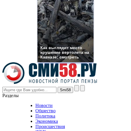
https://www.phoenix-
suns.ru/
which
you
need.
replica
franck
muller
rolex
Как выглядит место
even
крушение вертолета на
though
Кавказе: смотреть
the
prices
are
higher
however
visitors
nevertheless
Разделы
believe
that
Новости
good
Общество
value.
Политика
who
Экономика
sells
Происшествия
the