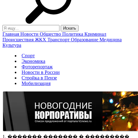
Главная
Новости
Общество
Политика
Криминал
Происшествия
ЖКХ
Транспорт
Образование
Медицина
Культура
Спорт
Экономика
Фоторепортаж
Новости в России
Стройка в Пензе
Мобилизация
1. ������� ������� � ���������