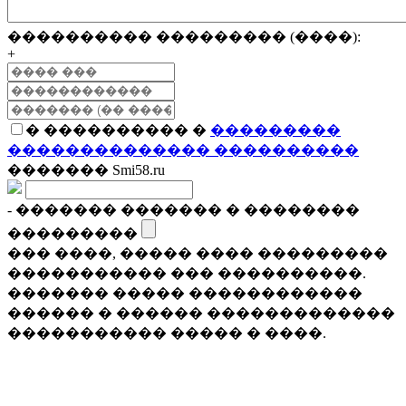
���������� ��������� (����):
+
� ���������� �
���������
�������������� ����������
������� Smi58.ru
- ������� ������� � ��������
���������
��� ����, ����� ���� ���������
����������� ��� ����������.
������� ����� ������������
������ � ������ �������������
����������� ����� � ����.