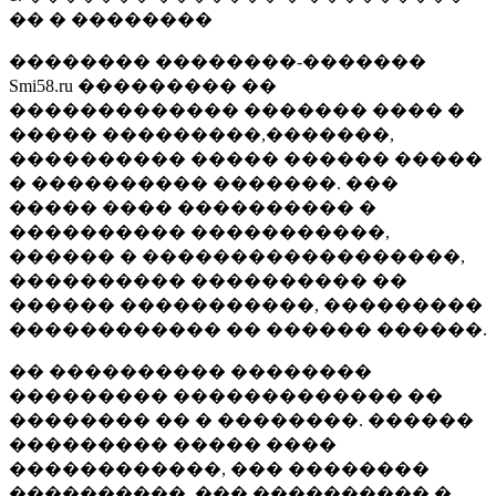
�� � ��������
�������� ��������-�������
Smi58.ru ��������� ��
������������� ������� ���� �
����� ���������,�������,
���������� ����� ������ �����
� ���������� �������. ���
����� ���� ���������� �
���������� �����������,
������ � ������������������,
���������� ���������� ��
������ �����������, ���������
������������ �� ������ ������.
�� ���������� ��������
��������� ������������� ��
�������� �� � ��������. ������
��������� ����� ����
������������, ��� ��������
����������, ��� ���������� �