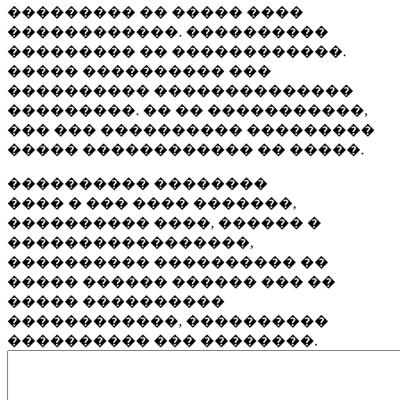
��������� �� ����� ����
������������. ����������
��������� �� ������������.
����� ���������� ���
���������� ��������������
���������. �� �� �����������,
��� ��� ���������� ���������
����� ������������ �� �����.
���������� ��������
���� � ��� ���� �������,
���������� ����, ������ �
�����������������,
���������� ���������� ��
����� ������ ������ ��� ��
����� ����������
������������, ����������
���������� ��� ��������.