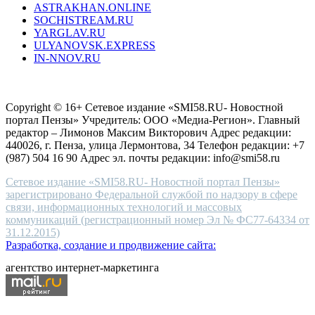
ASTRAKHAN.ONLINE
sevenfriday
SOCHISTREAM.RU
outlet
YARGLAV.RU
is
ULYANOVSK.EXPRESS
the
IN-NNOV.RU
first
choice
Согласие на обработку персональных данных
Политика по
for
защите персональных данных
high-
Copyright © 16+ Сетевое издание «SMI58.RU- Новостной
end
портал Пензы» Учредитель: ООО «Медиа-Регион». Главный
people.
редактор – Лимонов Максим Викторович Адрес редакции:
440026, г. Пенза, улица Лермонтова, 34 Телефон редакции: +7
(987) 504 16 90 Адрес эл. почты редакции: info@smi58.ru
Сетевое издание «SMI58.RU- Новостной портал Пензы»
зарегистрировано Федеральной службой по надзору в сфере
связи, информационных технологий и массовых
коммуникаций (регистрационный номер Эл № ФС77-64334 от
31.12.2015)
Разработка, создание и продвижение сайта:
агентство интернет-маркетинга