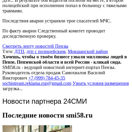
ДПС. В результате оба водителя погибли на месте, а второй
полицейский при исполнении попал в больницу с тяжелыми
травмами.
Последствия аварии устраняли трое спасателей МЧС.
По факту аварии Следственный комитет проводит
доследственную проверку.
Смотреть ленту новостей Пензы
Тэги:
ДТП
,
дтп с полицейским
,
Мокшанский район
Хочешь, чтобы о твоём бизнесе узнали миллионы людей в
Пензе, Пензенской области и всей России - кликай сюда.
SMI58.ru - ведущий новостной интернет-портал Пензы.
Руководитель отдела продаж
Самохвалов Василий
Викторович
+7 (999) 784-45-35
sochistream.reklama.rop@gmail.com
Узнать условия размещения
загрузка...
Новости партнера 24СМИ
Последние новости smi58.ru