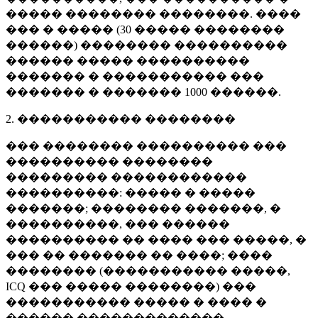
����� �������� ��������. ����
��� � ����� (
30 �����
��������
������) �������� ����������
������ ����� ����������
������� � ����������� ���
������� � �������
1000 ������
.
2. ����������� ��������
��� �������� ���������� ���
���������� ��������
��������� ������������
����������: ����� � �����
�������; �������� �������, �
����������, ��� ������
���������� �� ���� ��� �����, �
��� �� ������� �� ����; ����
�������� (����������� �����,
ICQ ��� ����� ��������) ���
����������� ����� � ���� �
������ �������������.