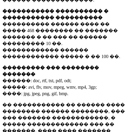
����������� ���������� �
����������� ����������
���������� ������ ���� ��
�����
468 ��������
�� �������
������� � �� ��� �� ������
���������
10 ��.
������������ ������
������������ ����� � ��
100 ��.
��������� ��� ��������
�������
������:
doc, rtf, txt, pdf, odt;
�����:
avi, flv, mov, mpeg, wmv, mp4, 3gp;
����:
jpg, jpeg, png, gif, bmp.
�� ����������� �� ������ ����
�������� ������ ��������, ���
��� ������� ������������, �
����� ������������� ��� ��
�������. ���� ���� �������