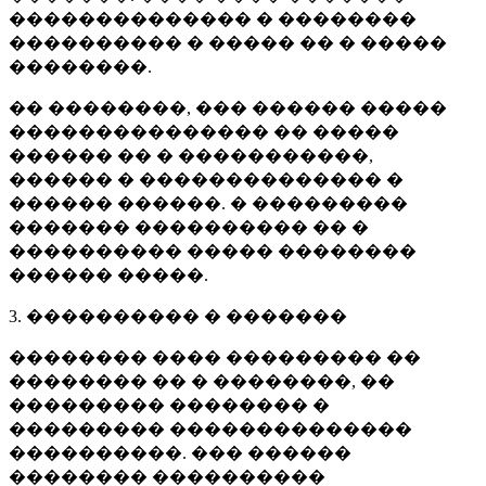
�������������� � ��������
���������� � ����� �� � �����
��������.
�� ��������, ��� ������ �����
��������������� �� �����
������ �� � �����������,
������ � �������������� �
������ ������. � ���������
������� ���������� �� �
���������� ����� ��������
������ �����.
3. ���������� � �������
�������� ���� ��������� ��
�������� �� � ��������, ��
��������� �������� �
��������� ��������������
����������. ��� ������
�������� ����������