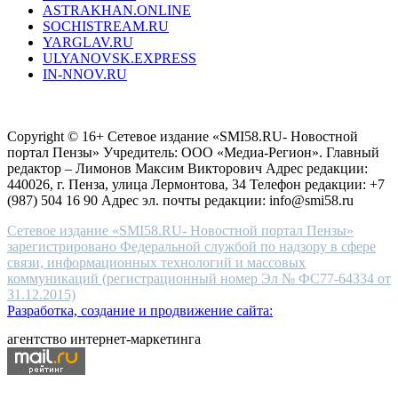
ASTRAKHAN.ONLINE
sevenfriday
SOCHISTREAM.RU
outlet
YARGLAV.RU
is
ULYANOVSK.EXPRESS
the
IN-NNOV.RU
first
choice
Согласие на обработку персональных данных
Политика по
for
защите персональных данных
high-
Copyright © 16+ Сетевое издание «SMI58.RU- Новостной
end
портал Пензы» Учредитель: ООО «Медиа-Регион». Главный
people.
редактор – Лимонов Максим Викторович Адрес редакции:
440026, г. Пенза, улица Лермонтова, 34 Телефон редакции: +7
(987) 504 16 90 Адрес эл. почты редакции: info@smi58.ru
Сетевое издание «SMI58.RU- Новостной портал Пензы»
зарегистрировано Федеральной службой по надзору в сфере
связи, информационных технологий и массовых
коммуникаций (регистрационный номер Эл № ФС77-64334 от
31.12.2015)
Разработка, создание и продвижение сайта:
агентство интернет-маркетинга