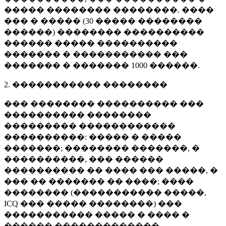
����� �������� ��������. ����
��� � ����� (
30 �����
��������
������) �������� ����������
������ ����� ����������
������� � ����������� ���
������� � �������
1000 ������
.
2. ����������� ��������
��� �������� ���������� ���
���������� ��������
��������� ������������
����������: ����� � �����
�������; �������� �������, �
����������, ��� ������
���������� �� ���� ��� �����, �
��� �� ������� �� ����; ����
�������� (����������� �����,
ICQ ��� ����� ��������) ���
����������� ����� � ���� �
������ �������������.