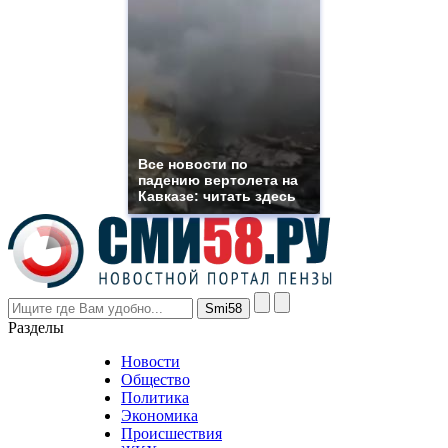
https://www.phoenix-
suns.ru/
which
you
need.
replica
franck
muller
rolex
Все новости по
even
падению вертолета на
though
Кавказе: читать здесь
the
prices
are
higher
however
visitors
nevertheless
Разделы
believe
that
Новости
good
Общество
value.
Политика
who
Экономика
sells
Происшествия
the