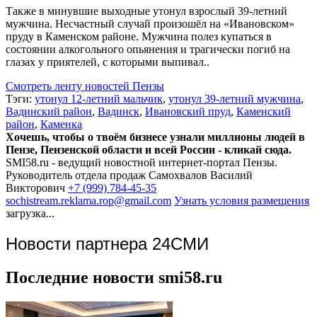
Также в минувшие выходные утонул взрослый 39-летний
мужчина. Несчастный случай произошёл на «Ивановском»
пруду в Каменском районе. Мужчина полез купаться в
состоянии алкогольного опьянения и трагически погиб на
глазах у приятелей, с которыми выпивал..
Смотреть ленту новостей Пензы
Тэги:
утонул 12-летний мальчик
,
утонул 39-летний мужчина
,
Вадинский район
,
Вадинск
,
Ивановский пруд
,
Каменский
район
,
Каменка
Хочешь, чтобы о твоём бизнесе узнали миллионы людей в
Пензе, Пензенской области и всей России - кликай сюда.
SMI58.ru - ведущий новостной интернет-портал Пензы.
Руководитель отдела продаж
Самохвалов Василий
Викторович
+7 (999) 784-45-35
sochistream.reklama.rop@gmail.com
Узнать условия размещения
загрузка...
Новости партнера 24СМИ
Последние новости smi58.ru