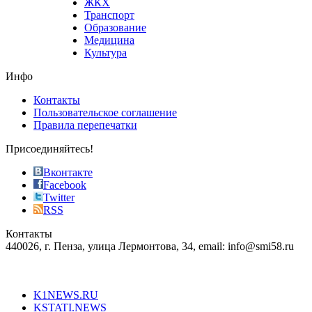
ЖКХ
best
Транспорт
phyrevape.com
Образование
vape
Медицина
store
Культура
on
the
Инфо
pursuit
of
Контакты
the
Пользовательское соглашение
most
Правила перепечатки
effective
sophistication
Присоединяйтесь!
also
just
Вконтакте
the
Facebook
right
Twitter
blend
RSS
in
Контакты
creation
440026, г. Пенза, улица Лермонтова, 34, email: info@smi58.ru
completely
unique
Все порталы НМГ
dazzling
type.
K1NEWS.RU
reddit
KSTATI.NEWS
sevenfridayreplica.ru