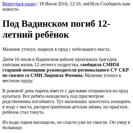
Вернуться назад
/
18 Июля 2016, 12:10,
smi58.ru
Сообщить нам
новость
Под Вадинском погиб 12-
летний ребёнок
Мальчик утонул, нырнув в пруд с небольшого моста.
Днём 16 июля в Вадинском районе произошла трагедия,
унёсшая жизнь 12-летнего подростка,
сообщила СМИ58
старший помощник руководителя регионального СУ СКР
по связям со СМИ Людмила Фомина.
Мальчик утонул в
местном пруду.
В роковой день парень вместе с друзьями отправился на пруд
купаться. Все ребята находились под присмотром
родственника погибшего. Тут мальчишке захотелось понырять
в воду с моста, распространённая детская забава, но прыгнув,
ребёнок стал тонуть.
Из воды парня вытащили, но спасти уже не смогли. Он умер в
больнице.