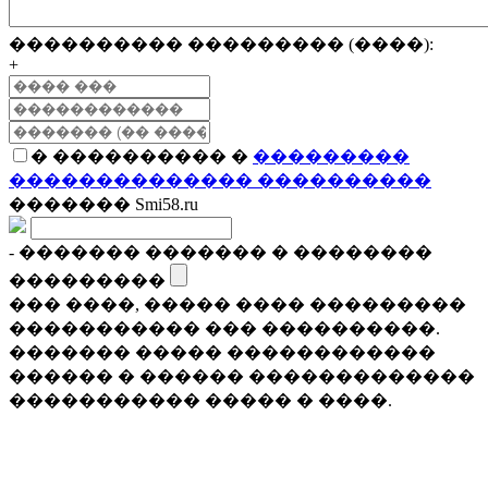
���������� ��������� (����):
+
� ���������� �
���������
�������������� ����������
������� Smi58.ru
- ������� ������� � ��������
���������
��� ����, ����� ���� ���������
����������� ��� ����������.
������� ����� ������������
������ � ������ �������������
����������� ����� � ����.