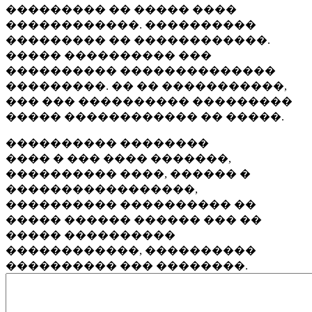
��������� �� ����� ����
������������. ����������
��������� �� ������������.
����� ���������� ���
���������� ��������������
���������. �� �� �����������,
��� ��� ���������� ���������
����� ������������ �� �����.
���������� ��������
���� � ��� ���� �������,
���������� ����, ������ �
�����������������,
���������� ���������� ��
����� ������ ������ ��� ��
����� ����������
������������, ����������
���������� ��� ��������.