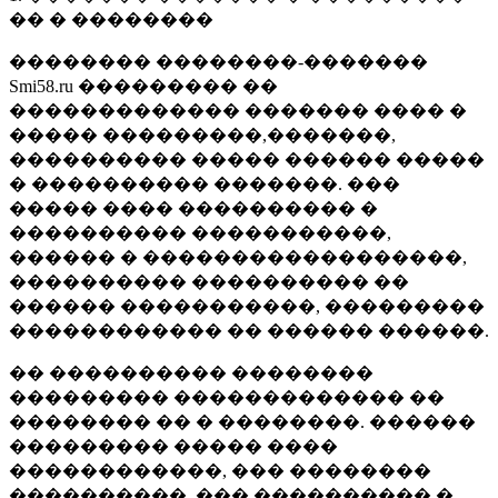
�� � ��������
�������� ��������-�������
Smi58.ru ��������� ��
������������� ������� ���� �
����� ���������,�������,
���������� ����� ������ �����
� ���������� �������. ���
����� ���� ���������� �
���������� �����������,
������ � ������������������,
���������� ���������� ��
������ �����������, ���������
������������ �� ������ ������.
�� ���������� ��������
��������� ������������� ��
�������� �� � ��������. ������
��������� ����� ����
������������, ��� ��������
����������, ��� ���������� �