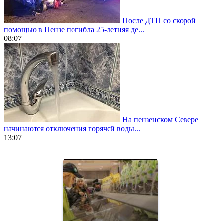
После ДТП со скорой
помощью в Пензе погибла 25-летняя де...
08:07
На пензенском Севере
начинаются отключения горячей воды...
13:07
https://www.vapesstores.fr/
meilleure
cigarette
electronique
best
quality
aaa
swiss