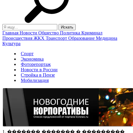
Главная
Новости
Общество
Политика
Криминал
Происшествия
ЖКХ
Транспорт
Образование
Медицина
Культура
Спорт
Экономика
Фоторепортаж
Новости в России
Стройка в Пензе
Мобилизация
1. ������� ������� � ���������