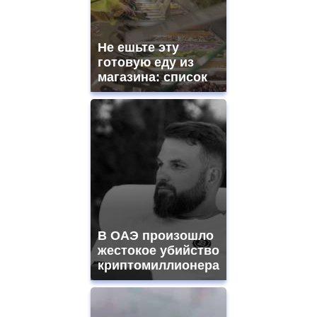
movement.
https://gradewatches.to/
mens
and
Не ешьте эту
ladies
готовую еду из
watches
магазина: список
for
sale.
https://www.replicasrelojes.to/
mens
and
ladies
watches
for
sale.
best
vape
shops
В ОАЭ произошло
site.
offer
жестокое убийство
all
криптомиллионера
kinds
of
high
quality