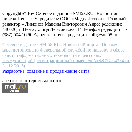
Согласие на обработку персональных данных
Политика по
for
защите персональных данных
high-
Copyright © 16+ Сетевое издание «SMI58.RU- Новостной
end
портал Пензы» Учредитель: ООО «Медиа-Регион». Главный
people.
редактор – Лимонов Максим Викторович Адрес редакции:
440026, г. Пенза, улица Лермонтова, 34 Телефон редакции: +7
(987) 504 16 90 Адрес эл. почты редакции: info@smi58.ru
Сетевое издание «SMI58.RU- Новостной портал Пензы»
зарегистрировано Федеральной службой по надзору в сфере
связи, информационных технологий и массовых
коммуникаций (регистрационный номер Эл № ФС77-64334 от
31.12.2015)
Разработка, создание и продвижение сайта:
агентство интернет-маркетинга