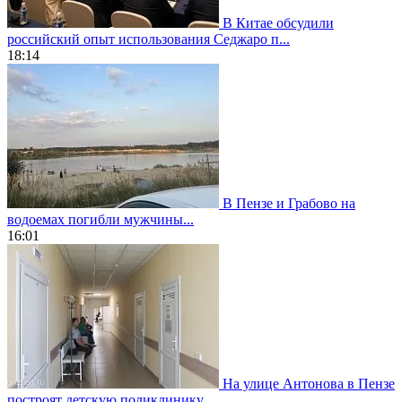
В Китае обсудили
российский опыт использования Седжаро п...
18:14
В Пензе и Грабово на
водоемах погибли мужчины...
16:01
На улице Антонова в Пензе
построят детскую поликлинику...