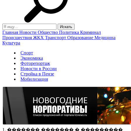
Главная
Новости
Общество
Политика
Криминал
Происшествия
ЖКХ
Транспорт
Образование
Медицина
Культура
Спорт
Экономика
Фоторепортаж
Новости в России
Стройка в Пензе
Мобилизация
1. ������� ������� � ���������