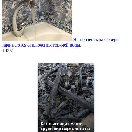
На пензенском Севере
начинаются отключения горячей воды...
13:07
https://www.vapesstores.fr/
meilleure
cigarette
electronique
best
quality
aaa
swiss
movement.
https://gradewatches.to/
mens
and
ladies
Как выглядит место
крушение вертолета на
watches