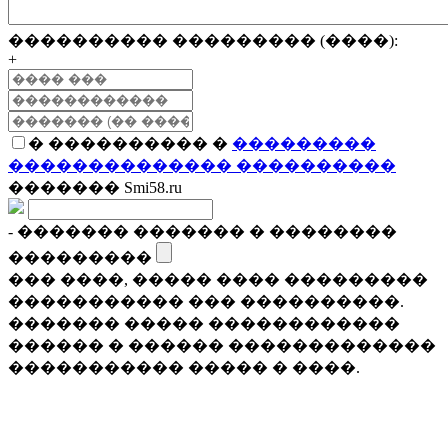
���������� ��������� (����):
+
� ���������� �
���������
�������������� ����������
������� Smi58.ru
- ������� ������� � ��������
���������
��� ����, ����� ���� ���������
����������� ��� ����������.
������� ����� ������������
������ � ������ �������������
����������� ����� � ����.