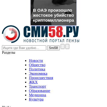
franck
muller
В ОАЭ произошло
rolex
жестокое убийство
even
though
криптомиллионера
the
prices
are
higher
however
visitors
nevertheless
Разделы
believe
that
Новости
good
Общество
value.
Политика
who
Экономика
sells
Происшествия
the
ЖКХ
best
Транспорт
phyrevape.com
Образование
vape
Медицина
store
Культура
on
the