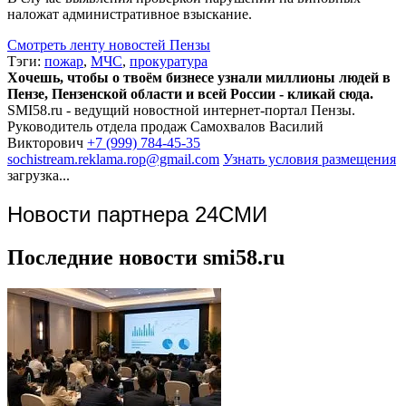
наложат административное взыскание.
Смотреть ленту новостей Пензы
Тэги:
пожар
,
МЧС
,
прокуратура
Хочешь, чтобы о твоём бизнесе узнали миллионы людей в
Пензе, Пензенской области и всей России - кликай сюда.
SMI58.ru - ведущий новостной интернет-портал Пензы.
Руководитель отдела продаж
Самохвалов Василий
Викторович
+7 (999) 784-45-35
sochistream.reklama.rop@gmail.com
Узнать условия размещения
загрузка...
Новости партнера 24СМИ
Последние новости smi58.ru