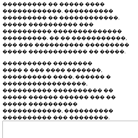
��������� �� ����� ����
������������. ����������
��������� �� ������������.
����� ���������� ���
���������� ��������������
���������. �� �� �����������,
��� ��� ���������� ���������
����� ������������ �� �����.
���������� ��������
���� � ��� ���� �������,
���������� ����, ������ �
�����������������,
���������� ���������� ��
����� ������ ������ ��� ��
����� ����������
������������, ����������
���������� ��� ��������.