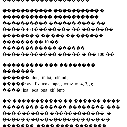
����������� ���������� �
����������� ����������
���������� ������ ���� ��
�����
468 ��������
�� �������
������� � �� ��� �� ������
���������
10 ��.
������������ ������
������������ ����� � ��
100 ��.
��������� ��� ��������
�������
������:
doc, rtf, txt, pdf, odt;
�����:
avi, flv, mov, mpeg, wmv, mp4, 3gp;
����:
jpg, jpeg, png, gif, bmp.
�� ����������� �� ������ ����
�������� ������ ��������, ���
��� ������� ������������, �
����� ������������� ��� ��
�������. ���� ���� �������