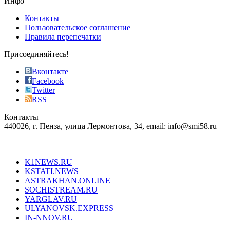
Инфо
pursuit
of
Контакты
the
Пользовательское соглашение
most
Правила перепечатки
effective
sophistication
Присоединяйтесь!
also
just
Вконтакте
the
Facebook
right
Twitter
blend
RSS
in
Контакты
creation
440026, г. Пенза, улица Лермонтова, 34, email: info@smi58.ru
completely
unique
Все порталы НМГ
dazzling
type.
K1NEWS.RU
reddit
KSTATI.NEWS
sevenfridayreplica.ru
ASTRAKHAN.ONLINE
sevenfriday
SOCHISTREAM.RU
outlet
YARGLAV.RU
is
ULYANOVSK.EXPRESS
the
IN-NNOV.RU
first
choice