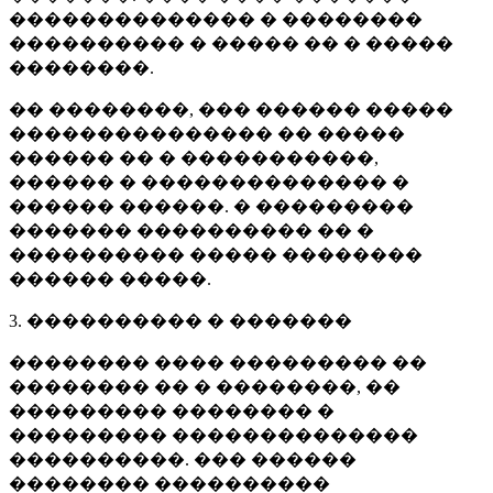
�������������� � ��������
���������� � ����� �� � �����
��������.
�� ��������, ��� ������ �����
��������������� �� �����
������ �� � �����������,
������ � �������������� �
������ ������. � ���������
������� ���������� �� �
���������� ����� ��������
������ �����.
3. ���������� � �������
�������� ���� ��������� ��
�������� �� � ��������, ��
��������� �������� �
��������� ��������������
����������. ��� ������
�������� ����������