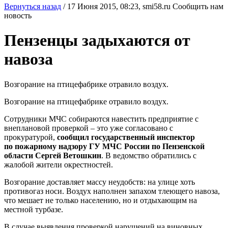
Вернуться назад
/
17 Июня 2015, 08:23,
smi58.ru
Сообщить нам
новость
Пензенцы задыхаются от
навоза
Возгорание на птицефабрике отравило воздух.
Возгорание на птицефабрике отравило воздух.
Сотрудники МЧС собираются навестить предприятие с
внеплановой проверкой – это уже согласовано с
прокуратурой,
сообщил государственный инспектор
по пожарному надзору ГУ МЧС России по Пензенской
области Сергей Ветошкин
. В ведомство обратились с
жалобой жители окрестностей.
Возгорание доставляет массу неудобств: на улице хоть
противогаз носи. Воздух наполнен запахом тлеющего навоза,
что мешает не только населению, но и отдыхающим на
местной турбазе.
В случае выявления проверкой нарушений на виновных