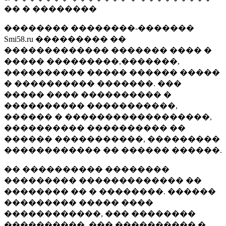
�� � ��������
�������� ��������-�������
Smi58.ru ��������� ��
������������� ������� ���� �
����� ���������,�������,
���������� ����� ������ �����
� ���������� �������. ���
����� ���� ���������� �
���������� �����������,
������ � ������������������,
���������� ���������� ��
������ �����������, ���������
������������ �� ������ ������.
�� ���������� ��������
��������� ������������� ��
�������� �� � ��������. ������
��������� ����� ����
������������, ��� ��������
����������, ��� ���������� �