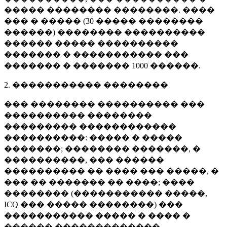
����� �������� ��������. ����
��� � ����� (
30 �����
��������
������) �������� ����������
������ ����� ����������
������� � ����������� ���
������� � �������
1000 ������
.
2. ����������� ��������
��� �������� ���������� ���
���������� ��������
��������� ������������
����������: ����� � �����
�������; �������� �������, �
����������, ��� ������
���������� �� ���� ��� �����, �
��� �� ������� �� ����; ����
�������� (����������� �����,
ICQ ��� ����� ��������) ���
����������� ����� � ���� �
������ �������������.