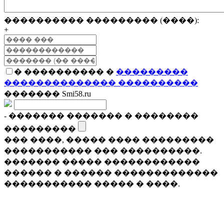
���������� ��������� (����):
+
� ���������� �
���������
�������������� ����������
������� Smi58.ru
- ������� ������� � ��������
���������
��� ����, ����� ���� ���������
����������� ��� ����������.
������� ����� ������������
������ � ������ �������������
����������� ����� � ����.