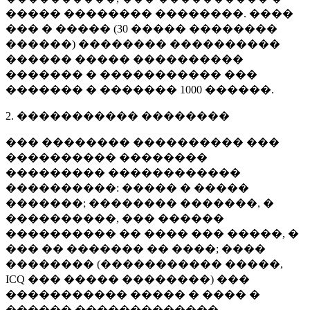
����� �������� ��������. ����
��� � ����� (
30 �����
��������
������) �������� ����������
������ ����� ����������
������� � ����������� ���
������� � �������
1000 ������
.
2. ����������� ��������
��� �������� ���������� ���
���������� ��������
��������� ������������
����������: ����� � �����
�������; �������� �������, �
����������, ��� ������
���������� �� ���� ��� �����, �
��� �� ������� �� ����; ����
�������� (����������� �����,
ICQ ��� ����� ��������) ���
����������� ����� � ���� �
������ �������������.