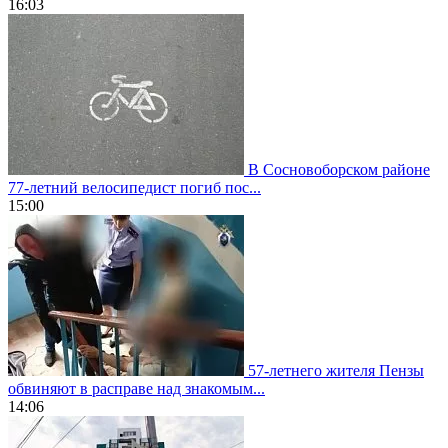
16:03
В Сосновоборском районе
77-летний велосипедист погиб пос...
15:00
57-летнего жителя Пензы
обвиняют в расправе над знакомым...
14:06