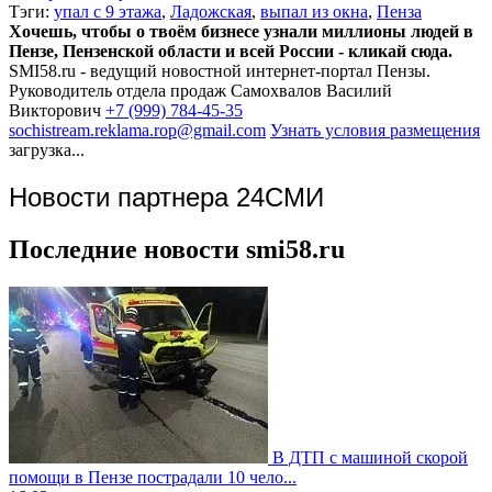
Тэги:
упал с 9 этажа
,
Ладожская
,
выпал из окна
,
Пенза
Хочешь, чтобы о твоём бизнесе узнали миллионы людей в
Пензе, Пензенской области и всей России - кликай сюда.
SMI58.ru - ведущий новостной интернет-портал Пензы.
Руководитель отдела продаж
Самохвалов Василий
Викторович
+7 (999) 784-45-35
sochistream.reklama.rop@gmail.com
Узнать условия размещения
загрузка...
Новости партнера 24СМИ
Последние новости smi58.ru
В ДТП с машиной скорой
помощи в Пензе пострадали 10 чело...