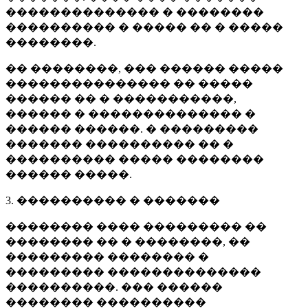
�������������� � ��������
���������� � ����� �� � �����
��������.
�� ��������, ��� ������ �����
��������������� �� �����
������ �� � �����������,
������ � �������������� �
������ ������. � ���������
������� ���������� �� �
���������� ����� ��������
������ �����.
3. ���������� � �������
�������� ���� ��������� ��
�������� �� � ��������, ��
��������� �������� �
��������� ��������������
����������. ��� ������
�������� ����������