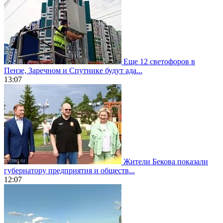
Еще 12 светофоров в
Пензе, Заречном и Спутнике будут ада...
13:07
Жители Бекова показали
губернатору предприятия и обществ...
12:07