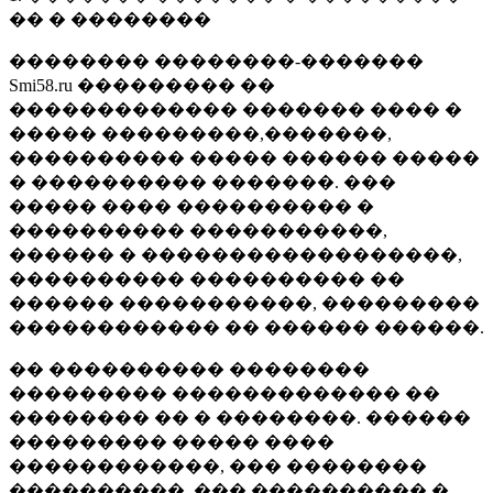
�� � ��������
�������� ��������-�������
Smi58.ru ��������� ��
������������� ������� ���� �
����� ���������,�������,
���������� ����� ������ �����
� ���������� �������. ���
����� ���� ���������� �
���������� �����������,
������ � ������������������,
���������� ���������� ��
������ �����������, ���������
������������ �� ������ ������.
�� ���������� ��������
��������� ������������� ��
�������� �� � ��������. ������
��������� ����� ����
������������, ��� ��������
����������, ��� ���������� �