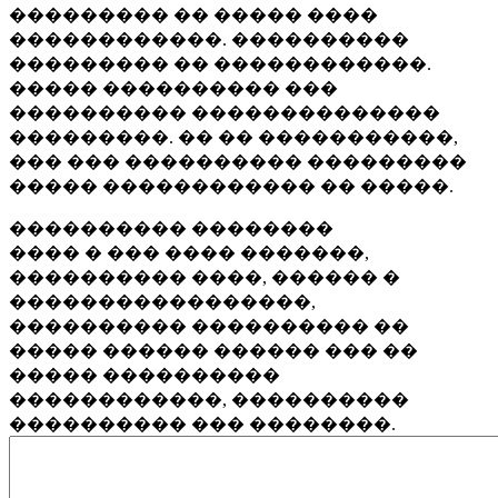
��������� �� ����� ����
������������. ����������
��������� �� ������������.
����� ���������� ���
���������� ��������������
���������. �� �� �����������,
��� ��� ���������� ���������
����� ������������ �� �����.
���������� ��������
���� � ��� ���� �������,
���������� ����, ������ �
�����������������,
���������� ���������� ��
����� ������ ������ ��� ��
����� ����������
������������, ����������
���������� ��� ��������.