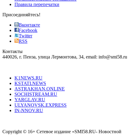
most
Правила перепечатки
effective
sophistication
Присоединяйтесь!
also
just
Вконтакте
the
Facebook
right
Twitter
blend
RSS
in
Контакты
creation
440026, г. Пенза, улица Лермонтова, 34, email: info@smi58.ru
completely
unique
Все порталы НМГ
dazzling
type.
K1NEWS.RU
reddit
KSTATI.NEWS
sevenfridayreplica.ru
ASTRAKHAN.ONLINE
sevenfriday
SOCHISTREAM.RU
outlet
YARGLAV.RU
is
ULYANOVSK.EXPRESS
the
IN-NNOV.RU
first
choice
Согласие на обработку персональных данных
Политика по
for
защите персональных данных
high-
Copyright © 16+ Сетевое издание «SMI58.RU- Новостной
end