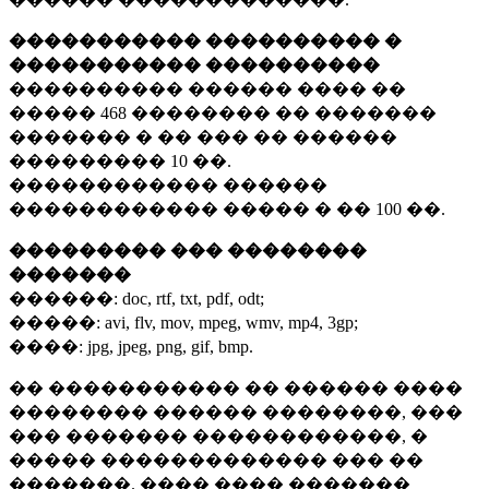
����������� ���������� �
����������� ����������
���������� ������ ���� ��
�����
468 ��������
�� �������
������� � �� ��� �� ������
���������
10 ��.
������������ ������
������������ ����� � ��
100 ��.
��������� ��� ��������
�������
������:
doc, rtf, txt, pdf, odt;
�����:
avi, flv, mov, mpeg, wmv, mp4, 3gp;
����:
jpg, jpeg, png, gif, bmp.
�� ����������� �� ������ ����
�������� ������ ��������, ���
��� ������� ������������, �
����� ������������� ��� ��
�������. ���� ���� �������