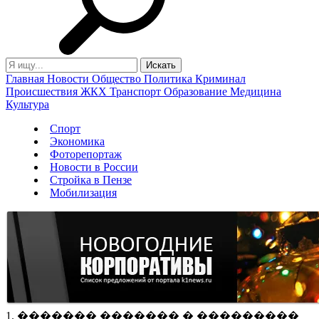
Главная
Новости
Общество
Политика
Криминал
Происшествия
ЖКХ
Транспорт
Образование
Медицина
Культура
Спорт
Экономика
Фоторепортаж
Новости в России
Стройка в Пензе
Мобилизация
1. ������� ������� � ���������