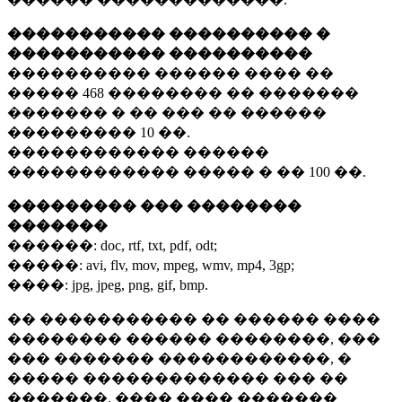
����������� ���������� �
����������� ����������
���������� ������ ���� ��
�����
468 ��������
�� �������
������� � �� ��� �� ������
���������
10 ��.
������������ ������
������������ ����� � ��
100 ��.
��������� ��� ��������
�������
������:
doc, rtf, txt, pdf, odt;
�����:
avi, flv, mov, mpeg, wmv, mp4, 3gp;
����:
jpg, jpeg, png, gif, bmp.
�� ����������� �� ������ ����
�������� ������ ��������, ���
��� ������� ������������, �
����� ������������� ��� ��
�������. ���� ���� �������