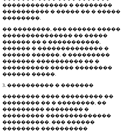
�������������� � ��������
���������� � ����� �� � �����
��������.
�� ��������, ��� ������ �����
��������������� �� �����
������ �� � �����������,
������ � �������������� �
������ ������. � ���������
������� ���������� �� �
���������� ����� ��������
������ �����.
3. ���������� � �������
�������� ���� ��������� ��
�������� �� � ��������, ��
��������� �������� �
��������� ��������������
����������. ��� ������
�������� ����������