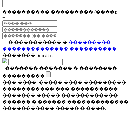
���������� ��������� (����):
+
� ���������� �
���������
�������������� ����������
������� Smi58.ru
- ������� ������� � ��������
���������
��� ����, ����� ���� ���������
����������� ��� ����������.
������� ����� ������������
������ � ������ �������������
����������� ����� � ����.