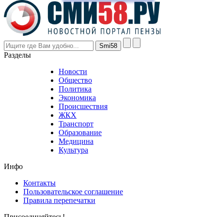
prices
are
higher
however
visitors
nevertheless
Разделы
believe
that
Новости
good
Общество
value.
Политика
who
Экономика
sells
Происшествия
the
ЖКХ
best
Транспорт
phyrevape.com
Образование
vape
Медицина
store
Культура
on
the
Инфо
pursuit
of
Контакты
the
Пользовательское соглашение
most
Правила перепечатки
effective
sophistication
Присоединяйтесь!