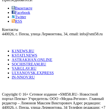
also
just
Вконтакте
the
Facebook
right
Twitter
blend
RSS
in
Контакты
creation
440026, г. Пенза, улица Лермонтова, 34, email: info@smi58.ru
completely
unique
Все порталы НМГ
dazzling
type.
K1NEWS.RU
reddit
KSTATI.NEWS
sevenfridayreplica.ru
ASTRAKHAN.ONLINE
sevenfriday
SOCHISTREAM.RU
outlet
YARGLAV.RU
is
ULYANOVSK.EXPRESS
the
IN-NNOV.RU
first
choice
Согласие на обработку персональных данных
Политика по
for
защите персональных данных
high-
Copyright © 16+ Сетевое издание «SMI58.RU- Новостной
end
портал Пензы» Учредитель: ООО «Медиа-Регион». Главный
people.
редактор – Лимонов Максим Викторович Адрес редакции:
440026, г. Пенза, улица Лермонтова, 34 Телефон редакции: +7