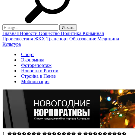
Главная
Новости
Общество
Политика
Криминал
Происшествия
ЖКХ
Транспорт
Образование
Медицина
Культура
Спорт
Экономика
Фоторепортаж
Новости в России
Стройка в Пензе
Мобилизация
1. ������� ������� � ���������