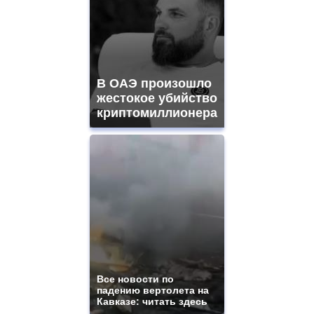
watches
for
sale.
best
vape
shops
В ОАЭ произошло
site.
offer
жестокое убийство
all
криптомиллионера
kinds
of
high
quality
https://www.phoenix-
suns.ru/
which
you
need.
replica
franck
muller
rolex
Все новости по
even
падению вертолета на
though
Кавказе: читать здесь
the