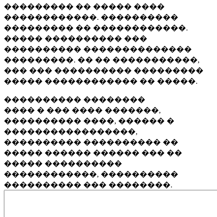
��������� �� ����� ����
������������. ����������
��������� �� ������������.
����� ���������� ���
���������� ��������������
���������. �� �� �����������,
��� ��� ���������� ���������
����� ������������ �� �����.
���������� ��������
���� � ��� ���� �������,
���������� ����, ������ �
�����������������,
���������� ���������� ��
����� ������ ������ ��� ��
����� ����������
������������, ����������
���������� ��� ��������.