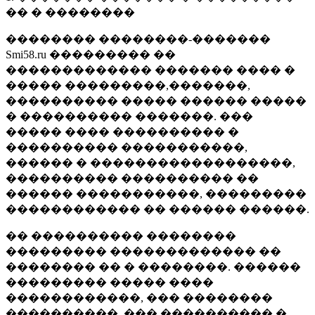
�� � ��������
�������� ��������-�������
Smi58.ru ��������� ��
������������� ������� ���� �
����� ���������,�������,
���������� ����� ������ �����
� ���������� �������. ���
����� ���� ���������� �
���������� �����������,
������ � ������������������,
���������� ���������� ��
������ �����������, ���������
������������ �� ������ ������.
�� ���������� ��������
��������� ������������� ��
�������� �� � ��������. ������
��������� ����� ����
������������, ��� ��������
����������, ��� ���������� �