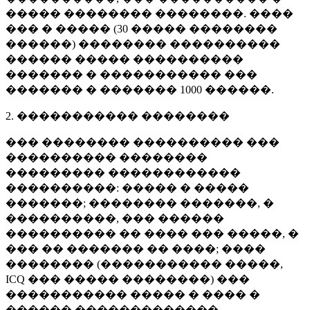
����� �������� ��������. ����
��� � ����� (
30 �����
��������
������) �������� ����������
������ ����� ����������
������� � ����������� ���
������� � �������
1000 ������
.
2. ����������� ��������
��� �������� ���������� ���
���������� ��������
��������� ������������
����������: ����� � �����
�������; �������� �������, �
����������, ��� ������
���������� �� ���� ��� �����, �
��� �� ������� �� ����; ����
�������� (����������� �����,
ICQ ��� ����� ��������) ���
����������� ����� � ���� �
������ �������������.