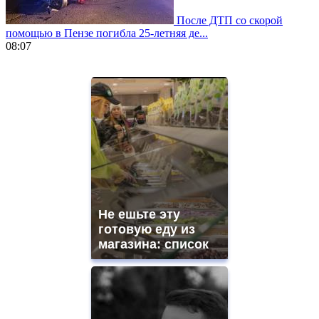
После ДТП со скорой
помощью в Пензе погибла 25-летняя де...
08:07
https://www.vapesstores.fr/
meilleure
cigarette
electronique
best
quality
aaa
swiss
movement.
https://gradewatches.to/
mens
and
Не ешьте эту
ladies
готовую еду из
watches
магазина: список
for
sale.
https://www.replicasrelojes.to/
mens
and
ladies