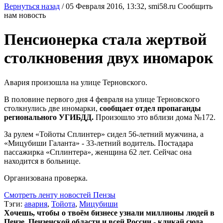
Вернуться назад
/
05 Февраля 2016, 13:32,
smi58.ru
Сообщить
нам новость
Пенсионерка стала жертвой
столкновения двух иномарок
Авария произошла на улице Терновского.
В половине первого дня 4 февраля на улице Терновского
столкнулись две иномарки,
сообщает отдел пропаганды
регионального УГИБДД.
Произошло это вблизи дома №172.
За рулем «Тойоты Сплинтер» сидел 56-летний мужчина, а
«Мицубиши Галанта» - 33-летний водитель. Постадара
пассажирка «Сплинтера», женщина 62 лет. Сейчас она
находится в больнице.
Организована проверка.
Смотреть ленту новостей Пензы
Тэги:
авария
,
Тойота
,
Мицубиши
Хочешь, чтобы о твоём бизнесе узнали миллионы людей в
Пензе, Пензенской области и всей России - кликай сюда.