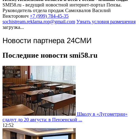
SMI58.ru - ведущий новостной интернет-портал Пензы.
Руководитель отдела продаж
Самохвалов Василий
Викторович
+7 (999) 784-45-35
sochistream.reklama.rop@gmail.com
Узнать условия размещения
загрузка...
Новости партнера 24СМИ
Последние новости smi58.ru
Школу в «Лугометрии»
сдадут до 20 августа: в Пензенской ...
12:52