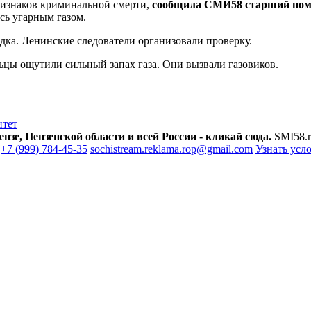
признаков криминальной смерти,
сообщила СМИ58 старший помо
сь угарным газом.
едка. Ленинские следователи организовали проверку.
льцы ощутили сильный запах газа. Они вызвали газовиков.
итет
зе, Пензенской области и всей России - кликай сюда.
SMI58.r
+7 (999) 784-45-35
sochistream.reklama.rop@gmail.com
Узнать усл