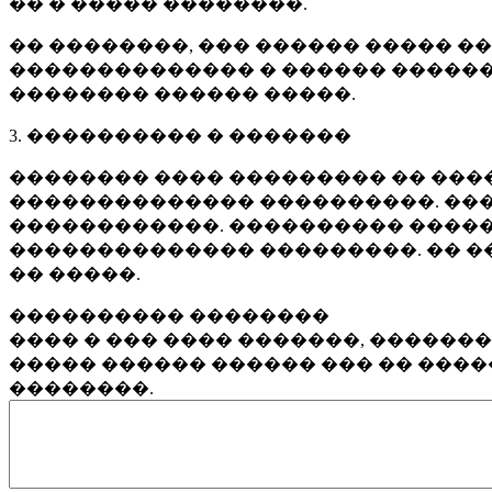
�� � ����� ��������.
�� ��������, ��� ������ ����� �
�������������� � ������ ������
�������� ������ �����.
3. ���������� � �������
�������� ���� ��������� �� ����
�������������� ����������. ���
������������. ���������� �����
�������������� ���������. �� �
�� �����.
���������� ��������
���� � ��� ���� �������, ������
����� ������ ������ ��� �� ���
��������.