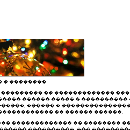
� � ��������
ru ��������� �� ������������� ��
���� ������ ����� � ���������� 
�����, ������ � ���������������
������������ �� ������ ������.
�� ������������� �� �������� ��
������ ����������, ��� ��������