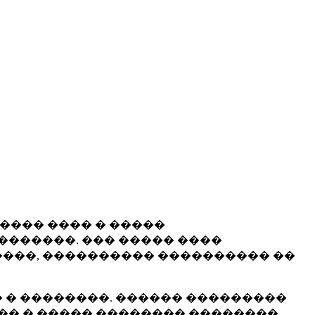
����� ���� � �����
�������. ��� ����� ����
���, ���������� ���������� ��
 � ��������. ������ ���������
�� � ����� �������� ��������.