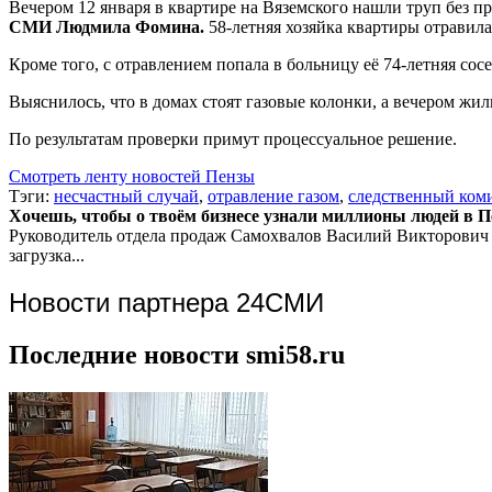
Вечером 12 января в квартире на Вяземского нашли труп без 
СМИ Людмила Фомина.
58-летняя хозяйка квартиры отравила
Кроме того, с отравлением попала в больницу её 74-летняя сос
Выяснилось, что в домах стоят газовые колонки, а вечером жи
По результатам проверки примут процессуальное решение.
Смотреть ленту новостей Пензы
Тэги:
несчастный случай
,
отравление газом
,
следственный ком
Хочешь, чтобы о твоём бизнесе узнали миллионы людей в Пен
Руководитель отдела продаж
Самохвалов Василий Викторович
загрузка...
Новости партнера 24СМИ
Последние новости smi58.ru