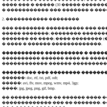
���� ��� � ����� (
30 �����
�������
� ����������� ��� ������� � ��
2. ����������� ��������
��� �������� ���������� ��� ��
����� �������; �������� �������,
������� �� ����; ���� �������� (
� ���� � ������ �������������.
����������� ���������� � ����
���������� ������ ���� �� ����
������������ ������ ���������
��������� ��� �������� ������
������:
doc, rtf, txt, pdf, odt;
�����:
avi, flv, mov, mpeg, wmv, mp4, 3gp;
����:
jpg, jpeg, png, gif, bmp.
�� ����������� �� ������ ���� �
������������� ��� �� �������. 