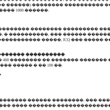
� ������) �������� ���������� �
�����
1000 ������
.
�������� �������� ��������� ���
 � ����������, ��� ������ �������
����������� �����, ICQ ��� �����
������� ����������
�
468 ��������
�� ������� ������� 
��� ����� � ��
100 ��.
�
������� ������ ��������, ��� ���
���� ���� ������� ��������������