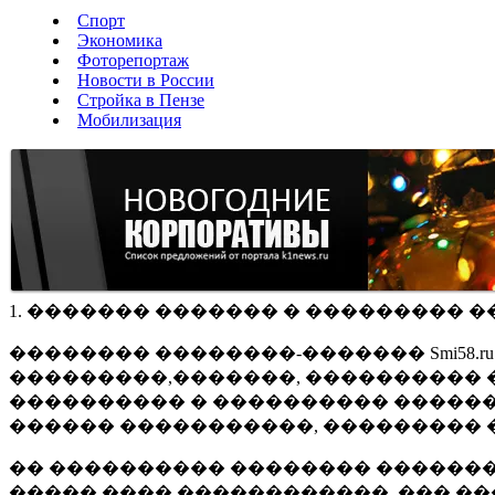
Спорт
Экономика
Фоторепортаж
Новости в России
Стройка в Пензе
Мобилизация
1. ������� ������� � ��������� �
�������� ��������-������� Smi58.
���������,�������, ���������� �
���������� � ���������� ������
������ �����������, ��������� 
�� ���������� �������� �������
����� ���� ������������, ��� ��