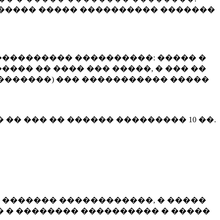
����� ����� ���������� �������
��������� ����������: ����� �
��� �� ���� ��� �����, � ��� ��
 ��������) ��� ����������� �����
� �� ��� �� ������ ���������
10 ��.
 ������� ������������, � �����
 � �������� ���������� � �����