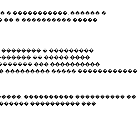
� � �����������, ������ �
 �� � ���������� �����
� �������� � ���������
������ �� ����� ����
������� ��� ����������
�� ��������� ����� ������������
�����, ���������� ���������� ��
������� ���������� ���