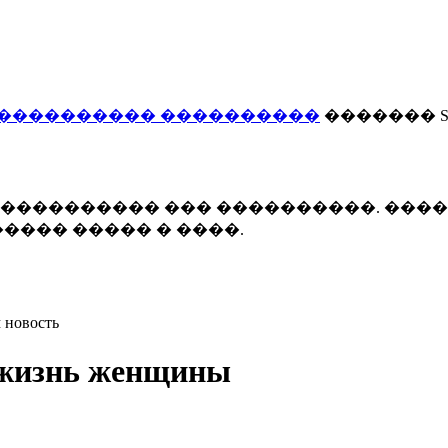
���������� ����������
������� Smi
 ����������� ��� ����������. ���
���� ����� � ����.
 новость
 жизнь женщины