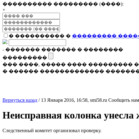
���������� ��������� (����):
+
� ���������� �
��������� ����
- ������� ������� � ��������
���������
��� ����, ����� ���� ���������
� ������ ������������� �������
Вернуться назад
/
13 Января 2016, 16:58,
smi58.ru
Сообщить нам
Неисправная колонка унесла
Следственный комитет организовал проверку.