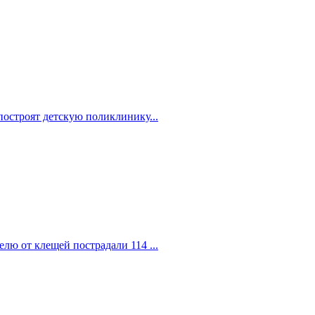
построят детскую поликлинику...
елю от клещей пострадали 114 ...