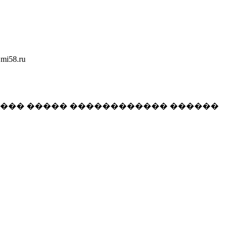
58.ru
���� ����� ������������ ������