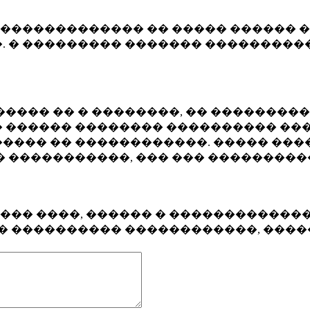
�������������� �� ����� ������ �
. � ��������� ������� ����������
���� �� � ��������, �� ��������
 ������ �������� ���������� ���
���� �� ������������. ����� ���
� �����������, ��� ��� ��������
���� ����, ������ � ������������
�� ���������� ������������, ���