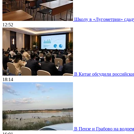
Школу в «Лугометрии» сдадут
12:52
В Китае обсудили российски
18:14
В Пензе и Грабово на водое