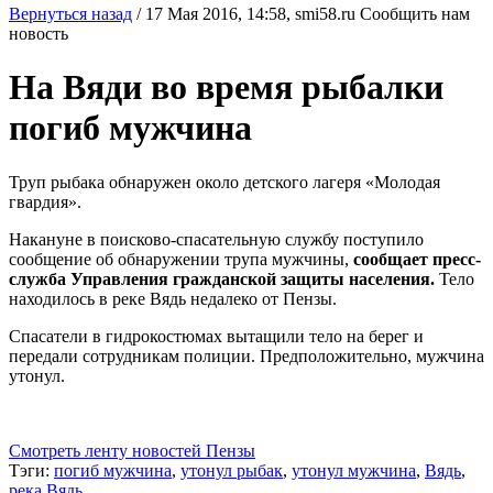
Вернуться назад
/
17 Мая 2016, 14:58,
smi58.ru
Сообщить нам
новость
На Вяди во время рыбалки
погиб мужчина
Труп рыбака обнаружен около детского лагеря «Молодая
гвардия».
Накануне в поисково-спасательную службу поступило
сообщение об обнаружении трупа мужчины,
сообщает пресс-
служба Управления гражданской защиты населения.
Тело
находилось в реке Вядь недалеко от Пензы.
Спасатели в гидрокостюмах вытащили тело на берег и
передали сотрудникам полиции. Предположительно, мужчина
утонул.
Смотреть ленту новостей Пензы
Тэги:
погиб мужчина
,
утонул рыбак
,
утонул мужчина
,
Вядь
,
река Вядь