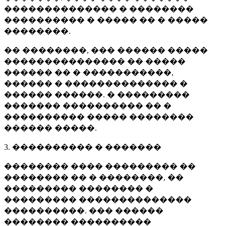
�������������� � ��������
���������� � ����� �� � �����
��������.
�� ��������, ��� ������ �����
��������������� �� �����
������ �� � �����������,
������ � �������������� �
������ ������. � ���������
������� ���������� �� �
���������� ����� ��������
������ �����.
3. ���������� � �������
�������� ���� ��������� ��
�������� �� � ��������, ��
��������� �������� �
��������� ��������������
����������. ��� ������
�������� ����������