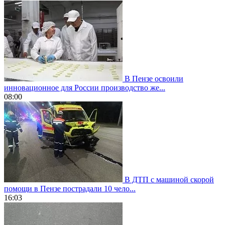
В Пензе освоили
инновационное для России производство же...
08:00
В ДТП с машиной скорой
помощи в Пензе пострадали 10 чело...
16:03