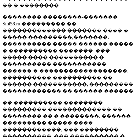
�� � ��������
�������� ��������-�������
Smi58.ru ��������� ��
������������� ������� ���� �
����� ���������,�������,
���������� ����� ������ �����
� ���������� �������. ���
����� ���� ���������� �
���������� �����������,
������ � ������������������,
���������� ���������� ��
������ �����������, ���������
������������ �� ������ ������.
�� ���������� ��������
��������� ������������� ��
�������� �� � ��������. ������
��������� ����� ����
������������, ��� ��������
����������, ��� ���������� �