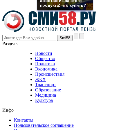
ажиотаж из-за этого
though
продукта: что купить?
the
prices
are
higher
however
visitors
nevertheless
Разделы
believe
that
Новости
good
Общество
value.
Политика
who
Экономика
sells
Происшествия
the
ЖКХ
best
Транспорт
phyrevape.com
Образование
vape
Медицина
store
Культура
on
the
Инфо
pursuit
of
Контакты
the
Пользовательское соглашение
most