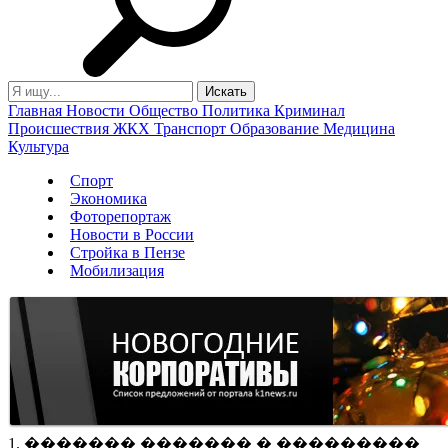
Главная
Новости
Общество
Политика
Криминал
Происшествия
ЖКХ
Транспорт
Образование
Медицина
Культура
Спорт
Экономика
Фоторепортаж
Новости в России
Стройка в Пензе
Мобилизация
1. ������� ������� � ���������