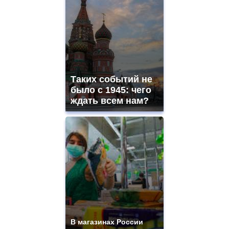
and
ladies
watches
for
sale.
best
vape
shops
Таких событий не
site.
offer
было с 1945: чего
all
ждать всем нам?
kinds
of
high
quality
https://www.phoenix-
suns.ru/
which
you
need.
replica
franck
muller
rolex
В магазинах России
even