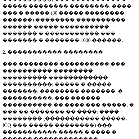
����� �������� ��������. ����
��� � ����� (
30 �����
��������
������) �������� ����������
������ ����� ����������
������� � ����������� ���
������� � �������
1000 ������
.
2. ����������� ��������
��� �������� ���������� ���
���������� ��������
��������� ������������
����������: ����� � �����
�������; �������� �������, �
����������, ��� ������
���������� �� ���� ��� �����, �
��� �� ������� �� ����; ����
�������� (����������� �����,
ICQ ��� ����� ��������) ���
����������� ����� � ���� �
������ �������������.