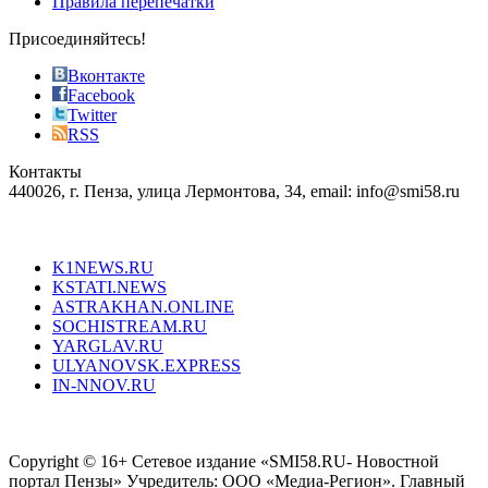
Правила перепечатки
effective
sophistication
Присоединяйтесь!
also
just
Вконтакте
the
Facebook
right
Twitter
blend
RSS
in
Контакты
creation
440026, г. Пенза, улица Лермонтова, 34, email: info@smi58.ru
completely
unique
Все порталы НМГ
dazzling
type.
K1NEWS.RU
reddit
KSTATI.NEWS
sevenfridayreplica.ru
ASTRAKHAN.ONLINE
sevenfriday
SOCHISTREAM.RU
outlet
YARGLAV.RU
is
ULYANOVSK.EXPRESS
the
IN-NNOV.RU
first
choice
Согласие на обработку персональных данных
Политика по
for
защите персональных данных
high-
Copyright © 16+ Сетевое издание «SMI58.RU- Новостной
end
портал Пензы» Учредитель: ООО «Медиа-Регион». Главный
people.