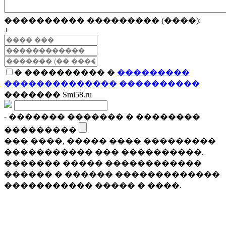
���������� ��������� (����):
+
� ���������� �
���������
�������������� ����������
������� Smi58.ru
- ������� ������� � ��������
���������
��� ����, ����� ���� ���������
����������� ��� ����������.
������� ����� ������������
������ � ������ �������������
����������� ����� � ����.