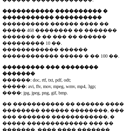
����������� ���������� �
����������� ����������
���������� ������ ���� ��
�����
468 ��������
�� �������
������� � �� ��� �� ������
���������
10 ��.
������������ ������
������������ ����� � ��
100 ��.
��������� ��� ��������
�������
������:
doc, rtf, txt, pdf, odt;
�����:
avi, flv, mov, mpeg, wmv, mp4, 3gp;
����:
jpg, jpeg, png, gif, bmp.
�� ����������� �� ������ ����
�������� ������ ��������, ���
��� ������� ������������, �
����� ������������� ��� ��
�������. ���� ���� �������