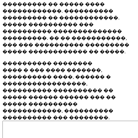
��������� �� ����� ����
������������. ����������
��������� �� ������������.
����� ���������� ���
���������� ��������������
���������. �� �� �����������,
��� ��� ���������� ���������
����� ������������ �� �����.
���������� ��������
���� � ��� ���� �������,
���������� ����, ������ �
�����������������,
���������� ���������� ��
����� ������ ������ ��� ��
����� ����������
������������, ����������
���������� ��� ��������.