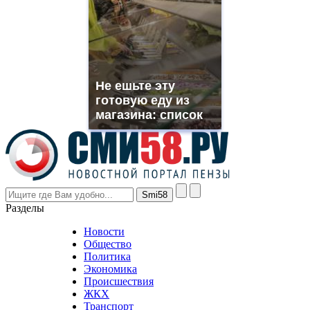
suns.ru/
which
you
need.
replica
franck
muller
Не ешьте эту
rolex
готовую еду из
even
though
магазина: список
the
prices
are
higher
however
visitors
nevertheless
Разделы
believe
that
Новости
good
Общество
value.
Политика
who
Экономика
sells
Происшествия
the
ЖКХ
best
Транспорт