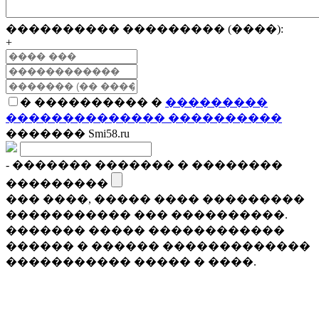
���������� ��������� (����):
+
� ���������� �
���������
�������������� ����������
������� Smi58.ru
- ������� ������� � ��������
���������
��� ����, ����� ���� ���������
����������� ��� ����������.
������� ����� ������������
������ � ������ �������������
����������� ����� � ����.