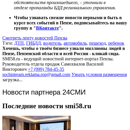
обстоятельств произошедшего, – уточнили в
отделе пропаганды БДД регионального управления.
Чтобы узнавать свежие новости первыми и быть в
курсе всех событий в Пензе, подписывайтесь на нашу
группу в "
ВКонтакте
".
Смотреть ленту новостей Пензы
Тэги:
ДТП
,
ГИБДД
,
водитель
,
автомобиль
,
пешеход
,
ребенок
Хочешь, чтобы о твоём бизнесе узнали миллионы людей в
Пензе, Пензенской области и всей России - кликай сюда.
SMI58.ru - ведущий новостной интернет-портал Пензы.
Руководитель отдела продаж
Самохвалов Василий
Викторович
+7 (999) 784-45-35
sochistream.reklama.rop@gmail.com
Узнать условия размещения
загрузка...
Новости партнера 24СМИ
Последние новости smi58.ru