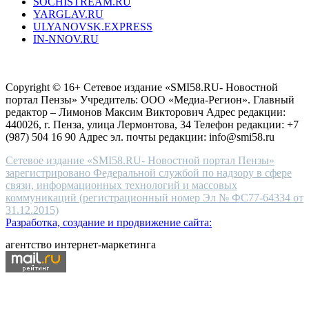
SOCHISTREAM.RU
outlet
YARGLAV.RU
is
ULYANOVSK.EXPRESS
the
IN-NNOV.RU
first
choice
Согласие на обработку персональных данных
Политика по
for
защите персональных данных
high-
Copyright © 16+ Сетевое издание «SMI58.RU- Новостной
end
портал Пензы» Учредитель: ООО «Медиа-Регион». Главный
people.
редактор – Лимонов Максим Викторович Адрес редакции:
440026, г. Пенза, улица Лермонтова, 34 Телефон редакции: +7
(987) 504 16 90 Адрес эл. почты редакции: info@smi58.ru
Сетевое издание «SMI58.RU- Новостной портал Пензы»
зарегистрировано Федеральной службой по надзору в сфере
связи, информационных технологий и массовых
коммуникаций (регистрационный номер Эл № ФС77-64334 от
31.12.2015)
Разработка, создание и продвижение сайта:
агентство интернет-маркетинга