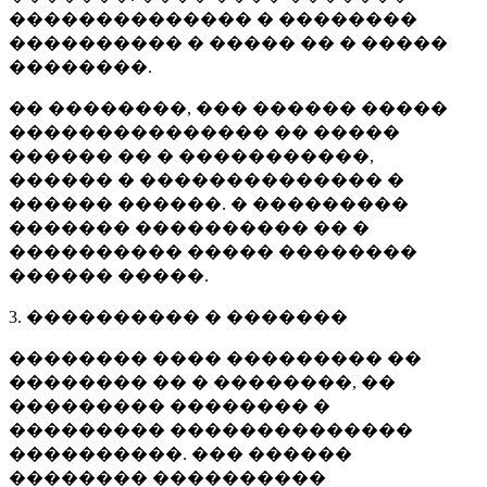
�������������� � ��������
���������� � ����� �� � �����
��������.
�� ��������, ��� ������ �����
��������������� �� �����
������ �� � �����������,
������ � �������������� �
������ ������. � ���������
������� ���������� �� �
���������� ����� ��������
������ �����.
3. ���������� � �������
�������� ���� ��������� ��
�������� �� � ��������, ��
��������� �������� �
��������� ��������������
����������. ��� ������
�������� ����������