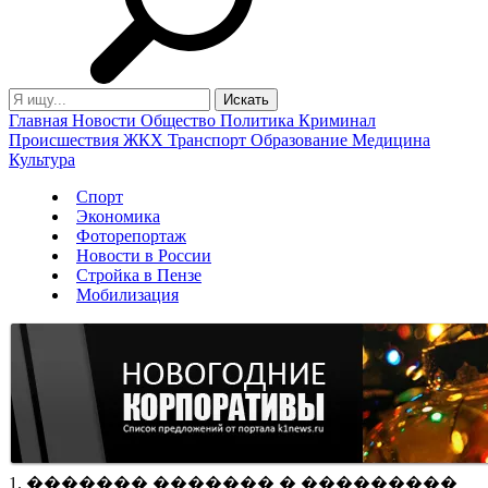
Главная
Новости
Общество
Политика
Криминал
Происшествия
ЖКХ
Транспорт
Образование
Медицина
Культура
Спорт
Экономика
Фоторепортаж
Новости в России
Стройка в Пензе
Мобилизация
1. ������� ������� � ���������