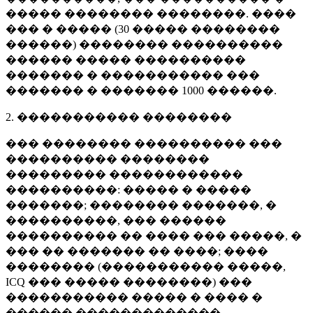
����� �������� ��������. ����
��� � ����� (
30 �����
��������
������) �������� ����������
������ ����� ����������
������� � ����������� ���
������� � �������
1000 ������
.
2. ����������� ��������
��� �������� ���������� ���
���������� ��������
��������� ������������
����������: ����� � �����
�������; �������� �������, �
����������, ��� ������
���������� �� ���� ��� �����, �
��� �� ������� �� ����; ����
�������� (����������� �����,
ICQ ��� ����� ��������) ���
����������� ����� � ���� �
������ �������������.