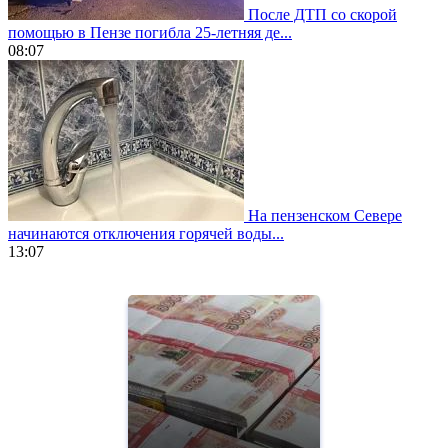
После ДТП со скорой
помощью в Пензе погибла 25-летняя де...
08:07
На пензенском Севере
начинаются отключения горячей воды...
13:07
https://www.vapesstores.fr/
meilleure
cigarette
electronique
best
quality
aaa
swiss
movement.
https://gradewatches.to/