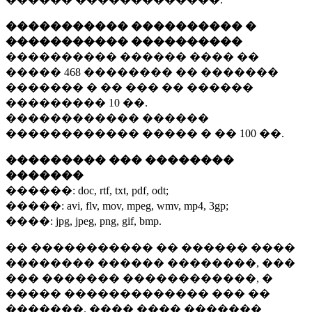
����������� ���������� �
����������� ����������
���������� ������ ���� ��
�����
468 ��������
�� �������
������� � �� ��� �� ������
���������
10 ��.
������������ ������
������������ ����� � ��
100 ��.
��������� ��� ��������
�������
������:
doc, rtf, txt, pdf, odt;
�����:
avi, flv, mov, mpeg, wmv, mp4, 3gp;
����:
jpg, jpeg, png, gif, bmp.
�� ����������� �� ������ ����
�������� ������ ��������, ���
��� ������� ������������, �
����� ������������� ��� ��
�������. ���� ���� �������