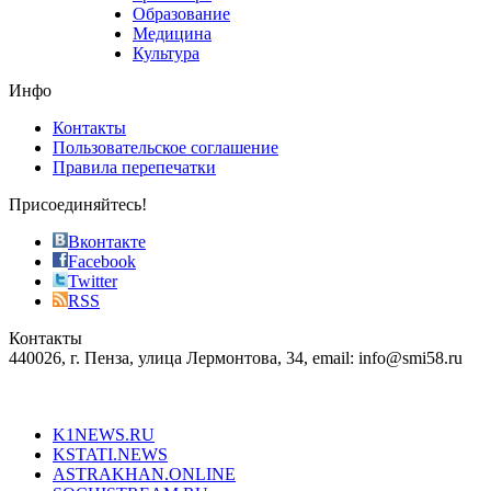
phyrevape.com
Образование
vape
Медицина
store
Культура
on
the
Инфо
pursuit
of
Контакты
the
Пользовательское соглашение
most
Правила перепечатки
effective
sophistication
Присоединяйтесь!
also
just
Вконтакте
the
Facebook
right
Twitter
blend
RSS
in
Контакты
creation
440026, г. Пенза, улица Лермонтова, 34, email: info@smi58.ru
completely
unique
Все порталы НМГ
dazzling
type.
K1NEWS.RU
reddit
KSTATI.NEWS
sevenfridayreplica.ru
ASTRAKHAN.ONLINE
sevenfriday