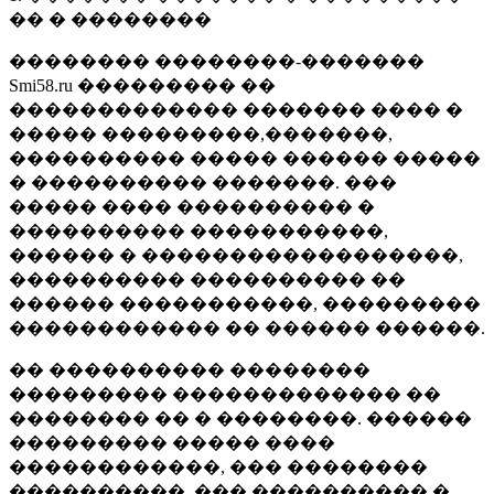
�� � ��������
�������� ��������-�������
Smi58.ru ��������� ��
������������� ������� ���� �
����� ���������,�������,
���������� ����� ������ �����
� ���������� �������. ���
����� ���� ���������� �
���������� �����������,
������ � ������������������,
���������� ���������� ��
������ �����������, ���������
������������ �� ������ ������.
�� ���������� ��������
��������� ������������� ��
�������� �� � ��������. ������
��������� ����� ����
������������, ��� ��������
����������, ��� ���������� �