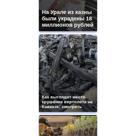
mens
and
На Урале из казны
ladies
были украдены 18
watches
миллионов рублей
for
sale.
https://www.replicasrelojes.to/
mens
and
ladies
watches
for
sale.
best
vape
shops
site.
Как выглядит место
offer
крушение вертолета на
all
Кавказе: смотреть
kinds
of
high
quality
https://www.phoenix-