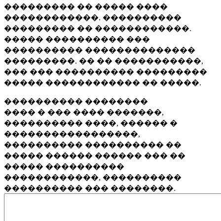
��������� �� ����� ����
������������. ����������
��������� �� ������������.
����� ���������� ���
���������� ��������������
���������. �� �� �����������,
��� ��� ���������� ���������
����� ������������ �� �����.
���������� ��������
���� � ��� ���� �������,
���������� ����, ������ �
�����������������,
���������� ���������� ��
����� ������ ������ ��� ��
����� ����������
������������, ����������
���������� ��� ��������.