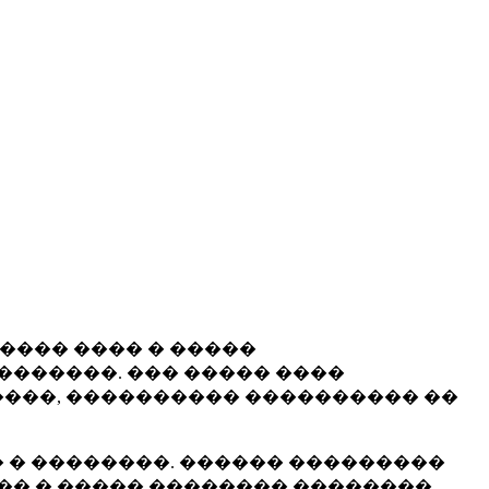
����� ���� � �����
�������. ��� ����� ����
���, ���������� ���������� ��
 � ��������. ������ ���������
�� � ����� �������� ��������.