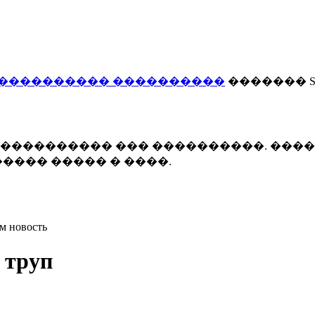
���������� ����������
������� Smi
 ����������� ��� ����������. ���
���� ����� � ����.
м новость
 труп