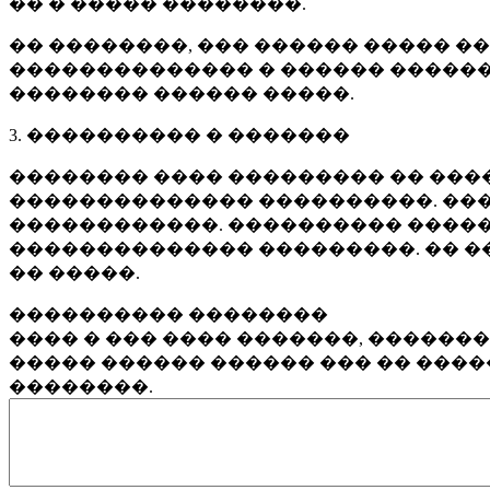
�� � ����� ��������.
�� ��������, ��� ������ ����� �
�������������� � ������ ������
�������� ������ �����.
3. ���������� � �������
�������� ���� ��������� �� ����
�������������� ����������. ���
������������. ���������� �����
�������������� ���������. �� �
�� �����.
���������� ��������
���� � ��� ���� �������, ������
����� ������ ������ ��� �� ���
��������.