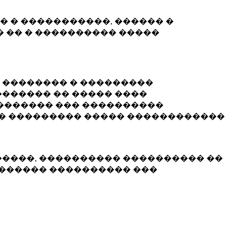
� � �����������, ������ �
 �� � ���������� �����
� �������� � ���������
������ �� ����� ����
������� ��� ����������
�� ��������� ����� ������������
�����, ���������� ���������� ��
������� ���������� ���