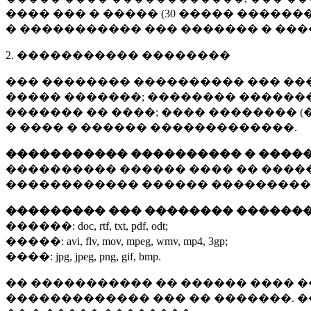
���� ��� � ����� (
30 �����
�������
� ����������� ��� ������� � ��
2. ����������� ��������
��� �������� ���������� ��� ��
����� �������; �������� �������,
������� �� ����; ���� �������� (
� ���� � ������ �������������.
����������� ���������� � ����
���������� ������ ���� �� ����
������������ ������ ���������
��������� ��� �������� ������
������:
doc, rtf, txt, pdf, odt;
�����:
avi, flv, mov, mpeg, wmv, mp4, 3gp;
����:
jpg, jpeg, png, gif, bmp.
�� ����������� �� ������ ���� �
������������� ��� �� �������. 