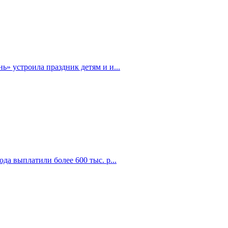
» устроила праздник детям и и...
да выплатили более 600 тыс. р...