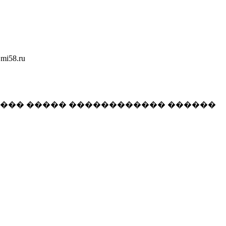
58.ru
���� ����� ������������ ������