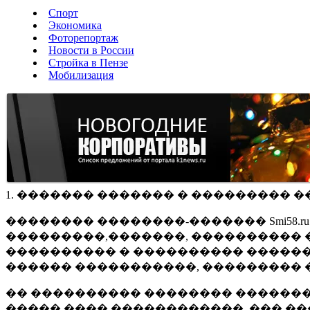
Спорт
Экономика
Фоторепортаж
Новости в России
Стройка в Пензе
Мобилизация
1. ������� ������� � ��������� �
�������� ��������-������� Smi58.
���������,�������, ���������� �
���������� � ���������� ������
������ �����������, ��������� 
�� ���������� �������� �������
����� ���� ������������, ��� ��