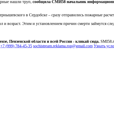
арные нашли труп,
сообщила СМИ58 начальник информационн
Чернышевского в Сердобске – сразу отправились пожарные расче
ол и возраст. Этим и установлением причин смерти займутся сле
зе, Пензенской области и всей России - кликай сюда.
SMI58.r
+7 (999) 784-45-35
sochistream.reklama.rop@gmail.com
Узнать усл