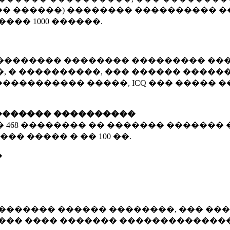
� ������) �������� ���������� �
�����
1000 ������
.
�������� �������� ��������� ���
 � ����������, ��� ������ �������
����������� �����, ICQ ��� �����
������� ����������
�
468 ��������
�� ������� ������� 
��� ����� � ��
100 ��.
�
������� ������ ��������, ��� ���
���� ���� ������� ��������������