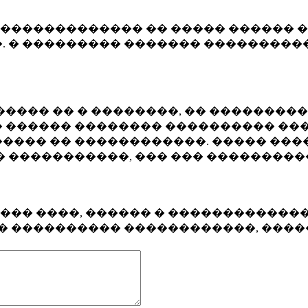
�������������� �� ����� ������ �
. � ��������� ������� ����������
���� �� � ��������, �� ��������
 ������ �������� ���������� ���
���� �� ������������. ����� ���
� �����������, ��� ��� ��������
���� ����, ������ � ������������
�� ���������� ������������, ���