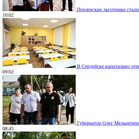
Пензенские льготники стали
10:02
В Сердобске капитально отр
09:02
Губернатор Олег Мельничен
08:45