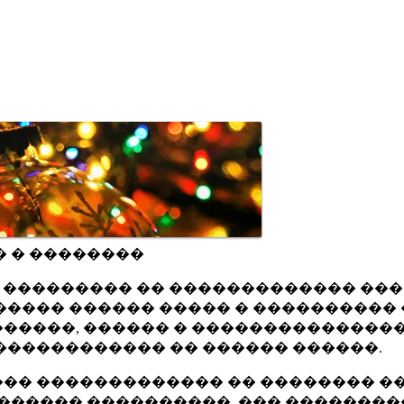
� � ��������
ru ��������� �� ������������� ��
���� ������ ����� � ���������� 
�����, ������ � ���������������
������������ �� ������ ������.
�� ������������� �� �������� ��
������ ����������, ��� ��������