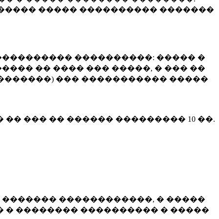
����� ����� ���������� �������
��������� ����������: ����� �
��� �� ���� ��� �����, � ��� ��
 ��������) ��� ����������� �����
� �� ��� �� ������ ���������
10 ��.
 ������� ������������, � �����
 � �������� ���������� � �����