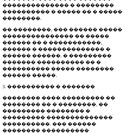
�������������� � ��������
���������� � ����� �� � �����
��������.
�� ��������, ��� ������ �����
��������������� �� �����
������ �� � �����������,
������ � �������������� �
������ ������. � ���������
������� ���������� �� �
���������� ����� ��������
������ �����.
3. ���������� � �������
�������� ���� ��������� ��
�������� �� � ��������, ��
��������� �������� �
��������� ��������������
����������. ��� ������
�������� ����������