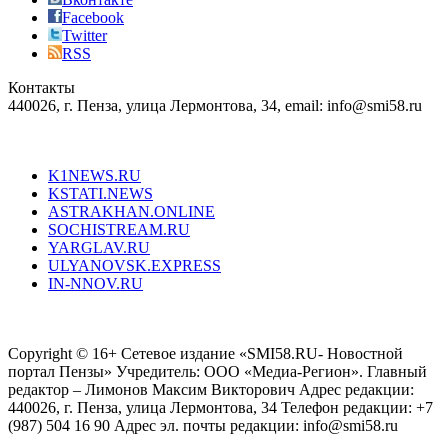
the
Facebook
right
Twitter
blend
RSS
in
Контакты
creation
440026, г. Пенза, улица Лермонтова, 34, email: info@smi58.ru
completely
unique
Все порталы НМГ
dazzling
type.
K1NEWS.RU
reddit
KSTATI.NEWS
sevenfridayreplica.ru
ASTRAKHAN.ONLINE
sevenfriday
SOCHISTREAM.RU
outlet
YARGLAV.RU
is
ULYANOVSK.EXPRESS
the
IN-NNOV.RU
first
choice
Согласие на обработку персональных данных
Политика по
for
защите персональных данных
high-
Copyright © 16+ Сетевое издание «SMI58.RU- Новостной
end
портал Пензы» Учредитель: ООО «Медиа-Регион». Главный
people.
редактор – Лимонов Максим Викторович Адрес редакции:
440026, г. Пенза, улица Лермонтова, 34 Телефон редакции: +7
(987) 504 16 90 Адрес эл. почты редакции: info@smi58.ru