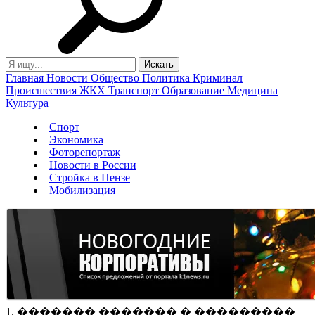
Главная
Новости
Общество
Политика
Криминал
Происшествия
ЖКХ
Транспорт
Образование
Медицина
Культура
Спорт
Экономика
Фоторепортаж
Новости в России
Стройка в Пензе
Мобилизация
1. ������� ������� � ���������