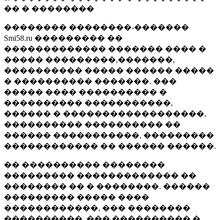
�� � ��������
�������� ��������-�������
Smi58.ru ��������� ��
������������� ������� ���� �
����� ���������,�������,
���������� ����� ������ �����
� ���������� �������. ���
����� ���� ���������� �
���������� �����������,
������ � ������������������,
���������� ���������� ��
������ �����������, ���������
������������ �� ������ ������.
�� ���������� ��������
��������� ������������� ��
�������� �� � ��������. ������
��������� ����� ����
������������, ��� ��������
����������, ��� ���������� �