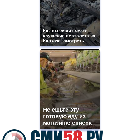
sale.
best
vape
shops
site.
Как выглядит место
offer
крушение вертолета на
all
Кавказе: смотреть
kinds
of
high
quality
https://www.phoenix-
suns.ru/
which
you
need.
replica
franck
muller
Не ешьте эту
rolex
готовую еду из
even
though
магазина: список
the
prices
are