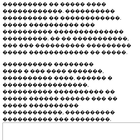
��������� �� ����� ����
������������. ����������
��������� �� ������������.
����� ���������� ���
���������� ��������������
���������. �� �� �����������,
��� ��� ���������� ���������
����� ������������ �� �����.
���������� ��������
���� � ��� ���� �������,
���������� ����, ������ �
�����������������,
���������� ���������� ��
����� ������ ������ ��� ��
����� ����������
������������, ����������
���������� ��� ��������.