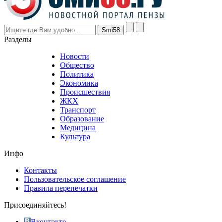
higher
however
visitors
nevertheless
Разделы
believe
that
Новости
good
Общество
value.
Политика
who
Экономика
sells
Происшествия
the
ЖКХ
best
Транспорт
phyrevape.com
Образование
vape
Медицина
store
Культура
on
the
Инфо
pursuit
of
Контакты
the
Пользовательское соглашение
most
Правила перепечатки
effective
sophistication
Присоединяйтесь!
also
just
Вконтакте