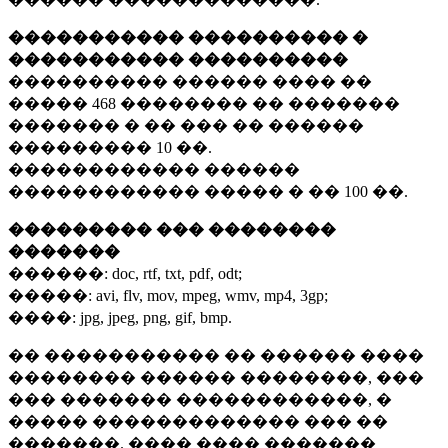
����������� ���������� �
����������� ����������
���������� ������ ���� ��
�����
468 ��������
�� �������
������� � �� ��� �� ������
���������
10 ��.
������������ ������
������������ ����� � ��
100 ��.
��������� ��� ��������
�������
������:
doc, rtf, txt, pdf, odt;
�����:
avi, flv, mov, mpeg, wmv, mp4, 3gp;
����:
jpg, jpeg, png, gif, bmp.
�� ����������� �� ������ ����
�������� ������ ��������, ���
��� ������� ������������, �
����� ������������� ��� ��
�������. ���� ���� �������