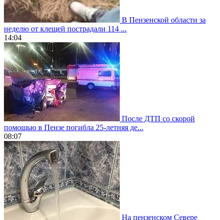
В Пензенской области за
неделю от клещей пострадали 114 ...
14:04
После ДТП со скорой
помощью в Пензе погибла 25-летняя де...
08:07
На пензенском Севере