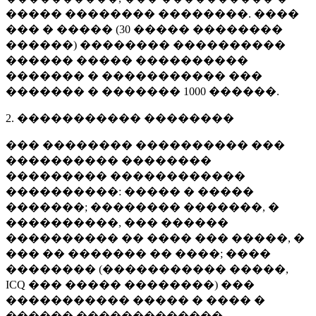
����� �������� ��������. ����
��� � ����� (
30 �����
��������
������) �������� ����������
������ ����� ����������
������� � ����������� ���
������� � �������
1000 ������
.
2. ����������� ��������
��� �������� ���������� ���
���������� ��������
��������� ������������
����������: ����� � �����
�������; �������� �������, �
����������, ��� ������
���������� �� ���� ��� �����, �
��� �� ������� �� ����; ����
�������� (����������� �����,
ICQ ��� ����� ��������) ���
����������� ����� � ���� �
������ �������������.