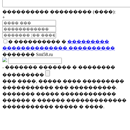
���������� ��������� (����):
+
� ���������� �
���������
�������������� ����������
������� Smi58.ru
- ������� ������� � ��������
���������
��� ����, ����� ���� ���������
����������� ��� ����������.
������� ����� ������������
������ � ������ �������������
����������� ����� � ����.