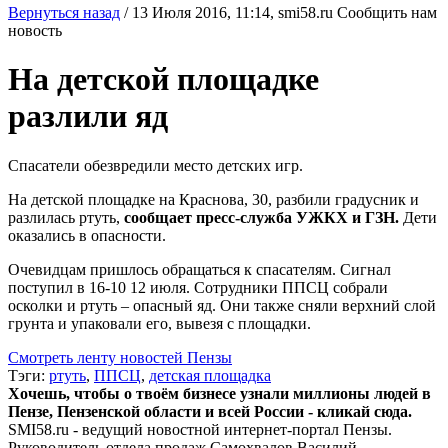
Вернуться назад
/
13 Июля 2016, 11:14,
smi58.ru
Сообщить нам
новость
На детской площадке
разлили яд
Спасатели обезвредили место детских игр.
На детской площадке на Краснова, 30, разбили градусник и
разлилась ртуть,
сообщает пресс-служба УЖКХ и ГЗН.
Дети
оказались в опасности.
Очевидцам пришлось обращаться к спасателям. Сигнал
поступил в 16-10 12 июля. Сотрудники ППСЦ собрали
осколки и ртуть – опасный яд. Они также сняли верхний слой
грунта и упаковали его, вывезя с площадки.
Смотреть ленту новостей Пензы
Тэги:
ртуть
,
ППСЦ
,
детская площадка
Хочешь, чтобы о твоём бизнесе узнали миллионы людей в
Пензе, Пензенской области и всей России - кликай сюда.
SMI58.ru - ведущий новостной интернет-портал Пензы.
Руководитель отдела продаж
Самохвалов Василий