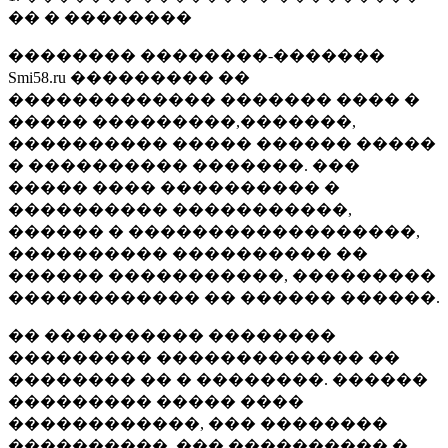
�� � ��������
�������� ��������-�������
Smi58.ru ��������� ��
������������� ������� ���� �
����� ���������,�������,
���������� ����� ������ �����
� ���������� �������. ���
����� ���� ���������� �
���������� �����������,
������ � ������������������,
���������� ���������� ��
������ �����������, ���������
������������ �� ������ ������.
�� ���������� ��������
��������� ������������� ��
�������� �� � ��������. ������
��������� ����� ����
������������, ��� ��������
����������, ��� ���������� �