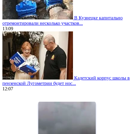
В Кузнецке капитально
отремонтировали несколько участков...
13:09
Кадетский корпус школы в
пензенской Лугометрии будет нос...
12:07
https://www.vapesstores.fr/
meilleure
cigarette
electronique
best
quality
aaa