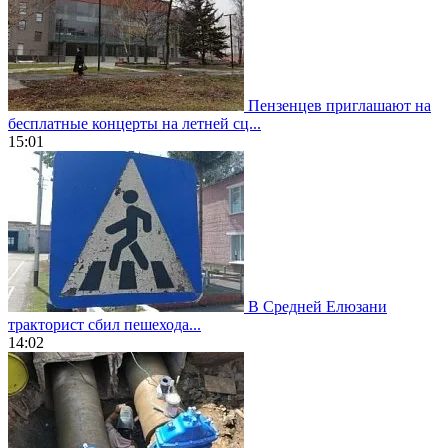
Пензенцев приглашают на
бесплатные концерты на летней сц...
15:01
В Средней Елюзани
тракторист сбил пешехода...
14:02