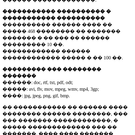
����������� ���������� �
����������� ����������
���������� ������ ���� ��
�����
468 ��������
�� �������
������� � �� ��� �� ������
���������
10 ��.
������������ ������
������������ ����� � ��
100 ��.
��������� ��� ��������
�������
������:
doc, rtf, txt, pdf, odt;
�����:
avi, flv, mov, mpeg, wmv, mp4, 3gp;
����:
jpg, jpeg, png, gif, bmp.
�� ����������� �� ������ ����
�������� ������ ��������, ���
��� ������� ������������, �
����� ������������� ��� ��
�������. ���� ���� �������