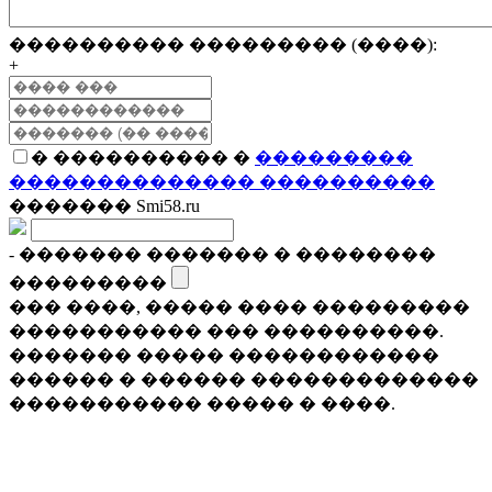
���������� ��������� (����):
+
� ���������� �
���������
�������������� ����������
������� Smi58.ru
- ������� ������� � ��������
���������
��� ����, ����� ���� ���������
����������� ��� ����������.
������� ����� ������������
������ � ������ �������������
����������� ����� � ����.