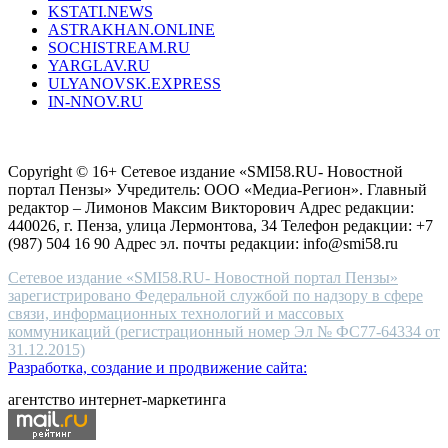
KSTATI.NEWS
sevenfridayreplica.ru
ASTRAKHAN.ONLINE
sevenfriday
SOCHISTREAM.RU
outlet
YARGLAV.RU
is
ULYANOVSK.EXPRESS
the
IN-NNOV.RU
first
choice
Согласие на обработку персональных данных
Политика по
for
защите персональных данных
high-
Copyright © 16+ Сетевое издание «SMI58.RU- Новостной
end
портал Пензы» Учредитель: ООО «Медиа-Регион». Главный
people.
редактор – Лимонов Максим Викторович Адрес редакции:
440026, г. Пенза, улица Лермонтова, 34 Телефон редакции: +7
(987) 504 16 90 Адрес эл. почты редакции: info@smi58.ru
Сетевое издание «SMI58.RU- Новостной портал Пензы»
зарегистрировано Федеральной службой по надзору в сфере
связи, информационных технологий и массовых
коммуникаций (регистрационный номер Эл № ФС77-64334 от
31.12.2015)
Разработка, создание и продвижение сайта:
агентство интернет-маркетинга