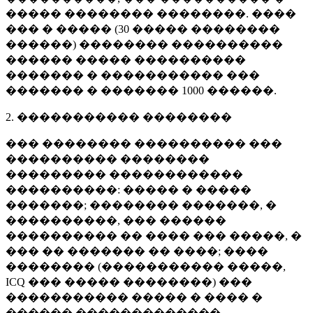
����� �������� ��������. ����
��� � ����� (
30 �����
��������
������) �������� ����������
������ ����� ����������
������� � ����������� ���
������� � �������
1000 ������
.
2. ����������� ��������
��� �������� ���������� ���
���������� ��������
��������� ������������
����������: ����� � �����
�������; �������� �������, �
����������, ��� ������
���������� �� ���� ��� �����, �
��� �� ������� �� ����; ����
�������� (����������� �����,
ICQ ��� ����� ��������) ���
����������� ����� � ���� �
������ �������������.