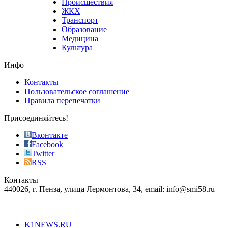
Происшествия
the
ЖКХ
best
Транспорт
phyrevape.com
Образование
vape
Медицина
store
Культура
on
the
Инфо
pursuit
of
Контакты
the
Пользовательское соглашение
most
Правила перепечатки
effective
sophistication
Присоединяйтесь!
also
just
Вконтакте
the
Facebook
right
Twitter
blend
RSS
in
Контакты
creation
440026, г. Пенза, улица Лермонтова, 34, email: info@smi58.ru
completely
unique
Все порталы НМГ
dazzling
type.
K1NEWS.RU
reddit