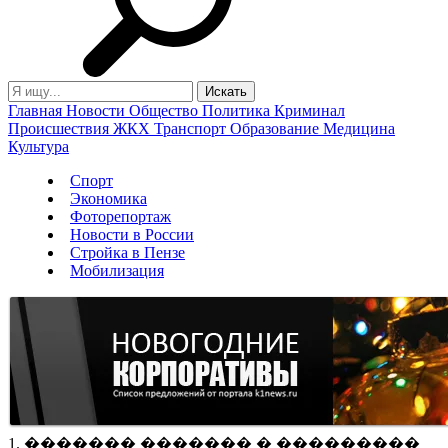
Главная
Новости
Общество
Политика
Криминал
Происшествия
ЖКХ
Транспорт
Образование
Медицина
Культура
Спорт
Экономика
Фоторепортаж
Новости в России
Стройка в Пензе
Мобилизация
1. ������� ������� � ���������