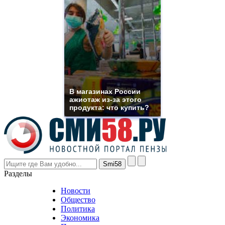
quality
https://www.phoenix-
suns.ru/
which
you
need.
replica
franck
muller
rolex
В магазинах России
even
ажиотаж из-за этого
though
продукта: что купить?
the
prices
are
higher
however
visitors
nevertheless
Разделы
believe
that
Новости
good
Общество
value.
Политика
who
Экономика
sells