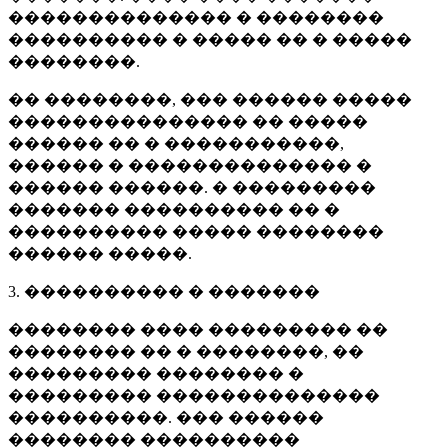
�������������� � ��������
���������� � ����� �� � �����
��������.
�� ��������, ��� ������ �����
��������������� �� �����
������ �� � �����������,
������ � �������������� �
������ ������. � ���������
������� ���������� �� �
���������� ����� ��������
������ �����.
3. ���������� � �������
�������� ���� ��������� ��
�������� �� � ��������, ��
��������� �������� �
��������� ��������������
����������. ��� ������
�������� ����������