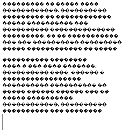
��������� �� ����� ����
������������. ����������
��������� �� ������������.
����� ���������� ���
���������� ��������������
���������. �� �� �����������,
��� ��� ���������� ���������
����� ������������ �� �����.
���������� ��������
���� � ��� ���� �������,
���������� ����, ������ �
�����������������,
���������� ���������� ��
����� ������ ������ ��� ��
����� ����������
������������, ����������
���������� ��� ��������.