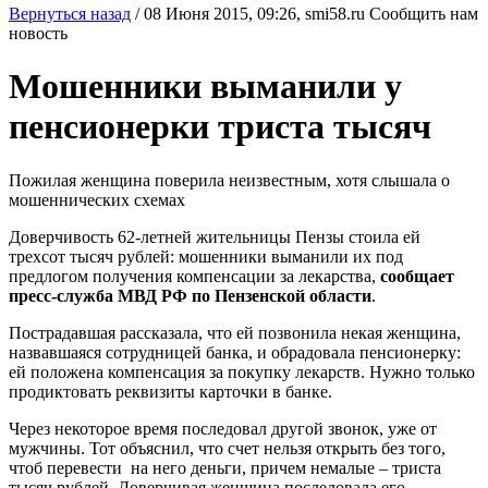
Вернуться назад
/
08 Июня 2015, 09:26,
smi58.ru
Сообщить нам
новость
Мошенники выманили у
пенсионерки триста тысяч
Пожилая женщина поверила неизвестным, хотя слышала о
мошеннических схемах
Доверчивость 62-летней жительницы Пензы стоила ей
трехсот тысяч рублей: мошенники выманили их под
предлогом получения компенсации за лекарства,
сообщает
пресс-служба МВД РФ по Пензенской области
.
Пострадавшая рассказала, что ей позвонила некая женщина,
назвавшаяся сотрудницей банка, и обрадовала пенсионерку:
ей положена компенсация за покупку лекарств. Нужно только
продиктовать реквизиты карточки в банке.
Через некоторое время последовал другой звонок, уже от
мужчины. Тот объяснил, что счет нельзя открыть без того,
чтоб перевести
на него деньги, причем немалые – триста
тысяч рублей. Доверчивая женщина последовала его