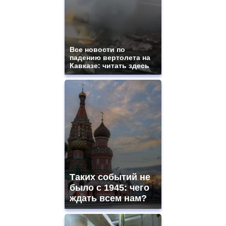
swiss
movement.
https://gradewatches.to/
mens
and
ladies
Все новости по
падению вертолета на
watches
Кавказе: читать здесь
for
sale.
https://www.replicasrelojes.to/
mens
and
ladies
watches
for
sale.
best
vape
shops
Таких событий не
site.
offer
было с 1945: чего
all
ждать всем нам?
kinds
of
high