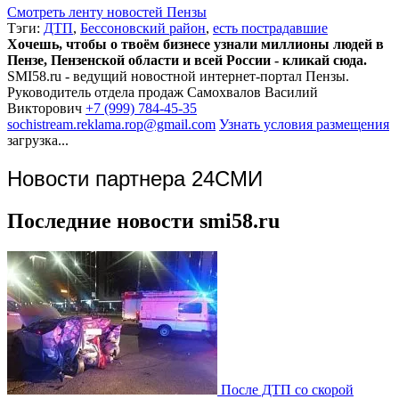
Смотреть ленту новостей Пензы
Тэги:
ДТП
,
Бессоновский район
,
есть пострадавшие
Хочешь, чтобы о твоём бизнесе узнали миллионы людей в
Пензе, Пензенской области и всей России - кликай сюда.
SMI58.ru - ведущий новостной интернет-портал Пензы.
Руководитель отдела продаж
Самохвалов Василий
Викторович
+7 (999) 784-45-35
sochistream.reklama.rop@gmail.com
Узнать условия размещения
загрузка...
Новости партнера 24СМИ
Последние новости smi58.ru
После ДТП со скорой