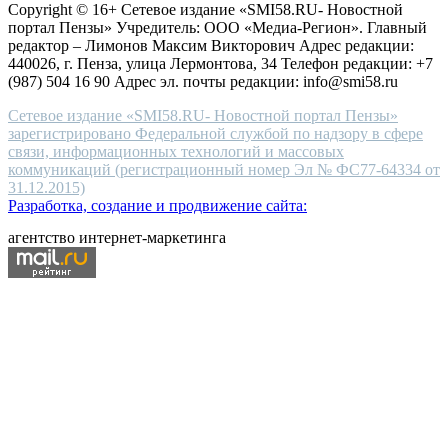
Copyright © 16+ Сетевое издание «SMI58.RU- Новостной
end
портал Пензы» Учредитель: ООО «Медиа-Регион». Главный
people.
редактор – Лимонов Максим Викторович Адрес редакции:
440026, г. Пенза, улица Лермонтова, 34 Телефон редакции: +7
(987) 504 16 90 Адрес эл. почты редакции: info@smi58.ru
Сетевое издание «SMI58.RU- Новостной портал Пензы»
зарегистрировано Федеральной службой по надзору в сфере
связи, информационных технологий и массовых
коммуникаций (регистрационный номер Эл № ФС77-64334 от
31.12.2015)
Разработка, создание и продвижение сайта:
агентство интернет-маркетинга