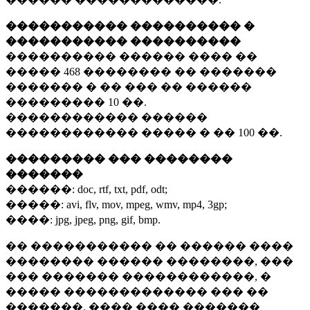
����������� ���������� �
����������� ����������
���������� ������ ���� ��
�����
468 ��������
�� �������
������� � �� ��� �� ������
���������
10 ��.
������������ ������
������������ ����� � ��
100 ��.
��������� ��� ��������
�������
������:
doc, rtf, txt, pdf, odt;
�����:
avi, flv, mov, mpeg, wmv, mp4, 3gp;
����:
jpg, jpeg, png, gif, bmp.
�� ����������� �� ������ ����
�������� ������ ��������, ���
��� ������� ������������, �
����� ������������� ��� ��
�������. ���� ���� �������