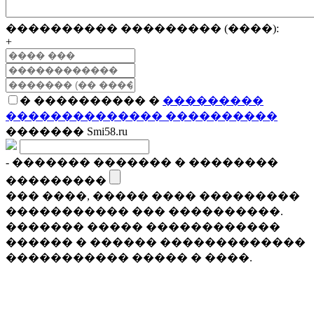
���������� ��������� (����):
+
� ���������� �
���������
�������������� ����������
������� Smi58.ru
- ������� ������� � ��������
���������
��� ����, ����� ���� ���������
����������� ��� ����������.
������� ����� ������������
������ � ������ �������������
����������� ����� � ����.