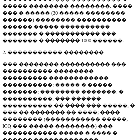
����� �������� ��������. ����
��� � ����� (
30 �����
��������
������) �������� ����������
������ ����� ����������
������� � ����������� ���
������� � �������
1000 ������
.
2. ����������� ��������
��� �������� ���������� ���
���������� ��������
��������� ������������
����������: ����� � �����
�������; �������� �������, �
����������, ��� ������
���������� �� ���� ��� �����, �
��� �� ������� �� ����; ����
�������� (����������� �����,
ICQ ��� ����� ��������) ���
����������� ����� � ���� �
������ �������������.