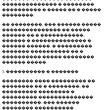
�������������� � ��������
���������� � ����� �� � �����
��������.
�� ��������, ��� ������ �����
��������������� �� �����
������ �� � �����������,
������ � �������������� �
������ ������. � ���������
������� ���������� �� �
���������� ����� ��������
������ �����.
3. ���������� � �������
�������� ���� ��������� ��
�������� �� � ��������, ��
��������� �������� �
��������� ��������������
����������. ��� ������
�������� ����������