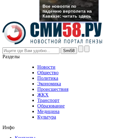
rolex
Все новости по
even
падению вертолета на
though
Кавказе: читать здесь
the
prices
are
higher
however
visitors
nevertheless
Разделы
believe
that
Новости
good
Общество
value.
Политика
who
Экономика
sells
Происшествия
the
ЖКХ
best
Транспорт
phyrevape.com
Образование
vape
Медицина
store
Культура
on
the
Инфо
pursuit
of
Контакты