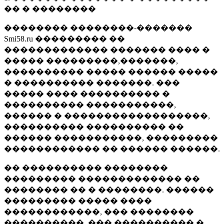
�� � ��������
�������� ��������-�������
Smi58.ru ��������� ��
������������� ������� ���� �
����� ���������,�������,
���������� ����� ������ �����
� ���������� �������. ���
����� ���� ���������� �
���������� �����������,
������ � ������������������,
���������� ���������� ��
������ �����������, ���������
������������ �� ������ ������.
�� ���������� ��������
��������� ������������� ��
�������� �� � ��������. ������
��������� ����� ����
������������, ��� ��������
����������, ��� ���������� �