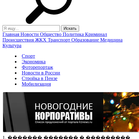
Главная
Новости
Общество
Политика
Криминал
Происшествия
ЖКХ
Транспорт
Образование
Медицина
Культура
Спорт
Экономика
Фоторепортаж
Новости в России
Стройка в Пензе
Мобилизация
1. ������� ������� � ���������