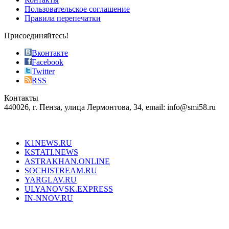
the
Пользовательское соглашение
most
Правила перепечатки
effective
sophistication
Присоединяйтесь!
also
just
Вконтакте
the
Facebook
right
Twitter
blend
RSS
in
Контакты
creation
440026, г. Пенза, улица Лермонтова, 34, email: info@smi58.ru
completely
unique
Все порталы НМГ
dazzling
type.
K1NEWS.RU
reddit
KSTATI.NEWS
sevenfridayreplica.ru
ASTRAKHAN.ONLINE
sevenfriday
SOCHISTREAM.RU
outlet
YARGLAV.RU
is
ULYANOVSK.EXPRESS
the
IN-NNOV.RU
first
choice
Согласие на обработку персональных данных
Политика по
for
защите персональных данных
high-