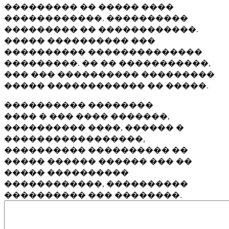
��������� �� ����� ����
������������. ����������
��������� �� ������������.
����� ���������� ���
���������� ��������������
���������. �� �� �����������,
��� ��� ���������� ���������
����� ������������ �� �����.
���������� ��������
���� � ��� ���� �������,
���������� ����, ������ �
�����������������,
���������� ���������� ��
����� ������ ������ ��� ��
����� ����������
������������, ����������
���������� ��� ��������.