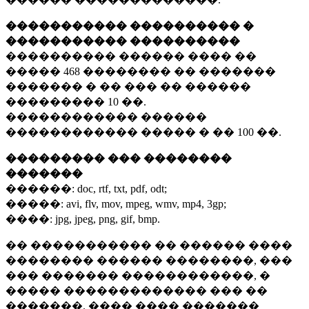
����������� ���������� �
����������� ����������
���������� ������ ���� ��
�����
468 ��������
�� �������
������� � �� ��� �� ������
���������
10 ��.
������������ ������
������������ ����� � ��
100 ��.
��������� ��� ��������
�������
������:
doc, rtf, txt, pdf, odt;
�����:
avi, flv, mov, mpeg, wmv, mp4, 3gp;
����:
jpg, jpeg, png, gif, bmp.
�� ����������� �� ������ ����
�������� ������ ��������, ���
��� ������� ������������, �
����� ������������� ��� ��
�������. ���� ���� �������