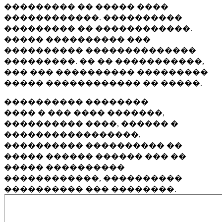
��������� �� ����� ����
������������. ����������
��������� �� ������������.
����� ���������� ���
���������� ��������������
���������. �� �� �����������,
��� ��� ���������� ���������
����� ������������ �� �����.
���������� ��������
���� � ��� ���� �������,
���������� ����, ������ �
�����������������,
���������� ���������� ��
����� ������ ������ ��� ��
����� ����������
������������, ����������
���������� ��� ��������.