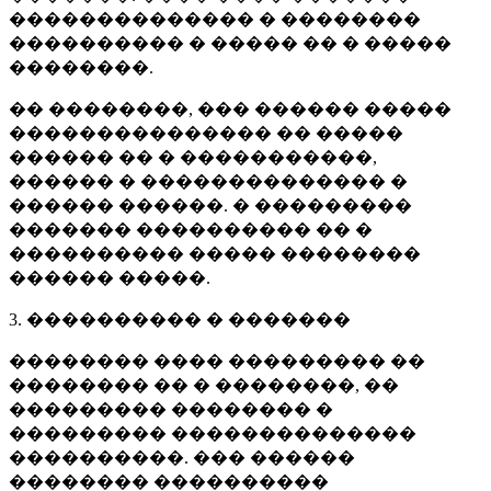
�������������� � ��������
���������� � ����� �� � �����
��������.
�� ��������, ��� ������ �����
��������������� �� �����
������ �� � �����������,
������ � �������������� �
������ ������. � ���������
������� ���������� �� �
���������� ����� ��������
������ �����.
3. ���������� � �������
�������� ���� ��������� ��
�������� �� � ��������, ��
��������� �������� �
��������� ��������������
����������. ��� ������
�������� ����������