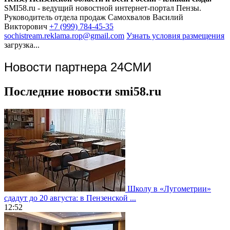
SMI58.ru - ведущий новостной интернет-портал Пензы.
Руководитель отдела продаж
Самохвалов Василий
Викторович
+7 (999) 784-45-35
sochistream.reklama.rop@gmail.com
Узнать условия размещения
загрузка...
Новости партнера 24СМИ
Последние новости smi58.ru
Школу в «Лугометрии»
сдадут до 20 августа: в Пензенской ...
12:52