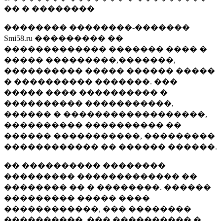
�� � ��������
�������� ��������-�������
Smi58.ru ��������� ��
������������� ������� ���� �
����� ���������,�������,
���������� ����� ������ �����
� ���������� �������. ���
����� ���� ���������� �
���������� �����������,
������ � ������������������,
���������� ���������� ��
������ �����������, ���������
������������ �� ������ ������.
�� ���������� ��������
��������� ������������� ��
�������� �� � ��������. ������
��������� ����� ����
������������, ��� ��������
����������, ��� ���������� �