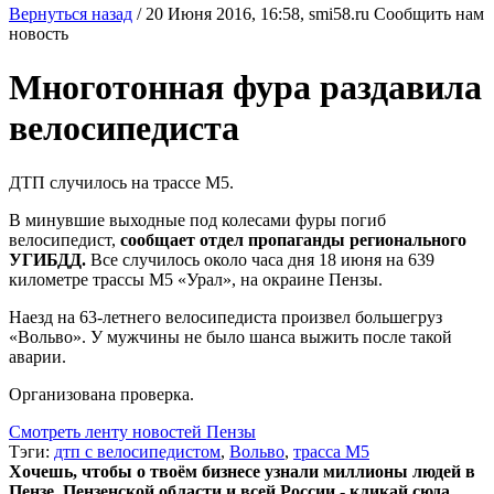
Вернуться назад
/
20 Июня 2016, 16:58,
smi58.ru
Сообщить нам
новость
Многотонная фура раздавила
велосипедиста
ДТП случилось на трассе М5.
В минувшие выходные под колесами фуры погиб
велосипедист,
сообщает отдел пропаганды регионального
УГИБДД.
Все случилось около часа дня 18 июня на 639
километре трассы М5 «Урал», на окраине Пензы.
Наезд на 63-летнего велосипедиста произвел большегруз
«Вольво». У мужчины не было шанса выжить после такой
аварии.
Организована проверка.
Смотреть ленту новостей Пензы
Тэги:
дтп с велосипедистом
,
Вольво
,
трасса М5
Хочешь, чтобы о твоём бизнесе узнали миллионы людей в
Пензе, Пензенской области и всей России - кликай сюда.