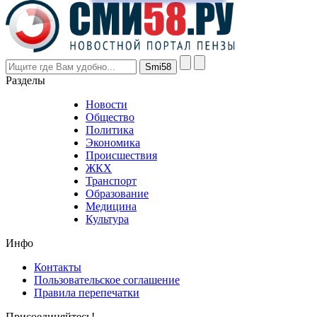
prices
are
higher
however
visitors
nevertheless
Разделы
believe
that
Новости
good
Общество
value.
Политика
who
Экономика
sells
Происшествия
the
ЖКХ
best
Транспорт
phyrevape.com
Образование
vape
Медицина
store
Культура
on
the
Инфо
pursuit
of
Контакты
the
Пользовательское соглашение
most
Правила перепечатки
effective
sophistication
Присоединяйтесь!