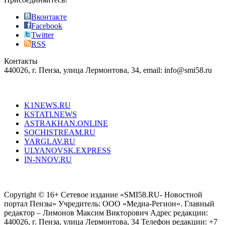
also
just
Вконтакте
the
Facebook
right
Twitter
blend
RSS
in
Контакты
creation
440026, г. Пенза, улица Лермонтова, 34, email: info@smi58.ru
completely
unique
Все порталы НМГ
dazzling
type.
K1NEWS.RU
reddit
KSTATI.NEWS
sevenfridayreplica.ru
ASTRAKHAN.ONLINE
sevenfriday
SOCHISTREAM.RU
outlet
YARGLAV.RU
is
ULYANOVSK.EXPRESS
the
IN-NNOV.RU
first
choice
Согласие на обработку персональных данных
Политика по
for
защите персональных данных
high-
Copyright © 16+ Сетевое издание «SMI58.RU- Новостной
end
портал Пензы» Учредитель: ООО «Медиа-Регион». Главный
people.
редактор – Лимонов Максим Викторович Адрес редакции:
440026, г. Пенза, улица Лермонтова, 34 Телефон редакции: +7