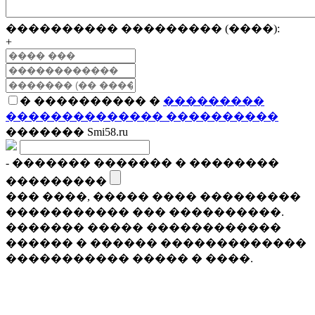
���������� ��������� (����):
+
� ���������� �
���������
�������������� ����������
������� Smi58.ru
- ������� ������� � ��������
���������
��� ����, ����� ���� ���������
����������� ��� ����������.
������� ����� ������������
������ � ������ �������������
����������� ����� � ����.