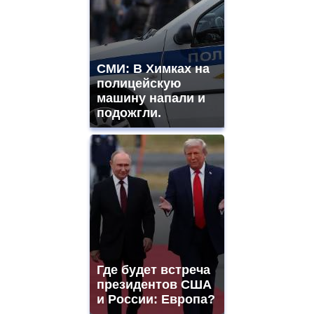
watches
for
sale.
best
vape
СМИ: В Химках на
shops
полицейскую
site.
offer
машину напали и
all
подожгли.
kinds
of
high
quality
https://www.phoenix-
suns.ru/
which
you
need.
replica
franck
muller
Где будет встреча
rolex
президентов США
even
though
и России: Европа?
the