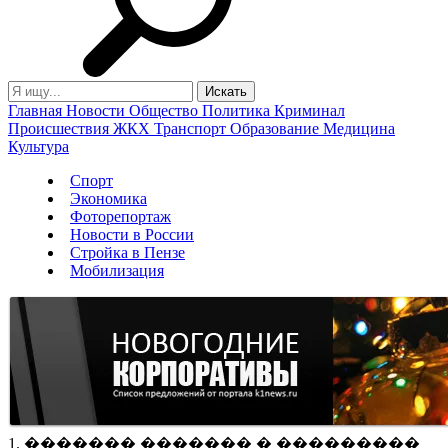
Главная
Новости
Общество
Политика
Криминал
Происшествия
ЖКХ
Транспорт
Образование
Медицина
Культура
Спорт
Экономика
Фоторепортаж
Новости в России
Стройка в Пензе
Мобилизация
1. ������� ������� � ���������