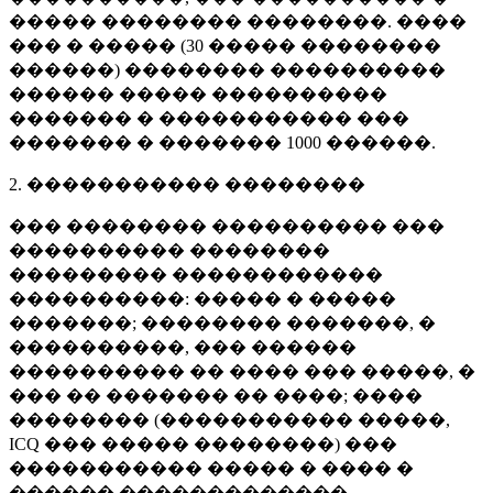
����� �������� ��������. ����
��� � ����� (
30 �����
��������
������) �������� ����������
������ ����� ����������
������� � ����������� ���
������� � �������
1000 ������
.
2. ����������� ��������
��� �������� ���������� ���
���������� ��������
��������� ������������
����������: ����� � �����
�������; �������� �������, �
����������, ��� ������
���������� �� ���� ��� �����, �
��� �� ������� �� ����; ����
�������� (����������� �����,
ICQ ��� ����� ��������) ���
����������� ����� � ���� �
������ �������������.