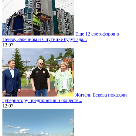
Еще 12 светофоров в
Пензе, Заречном и Спутнике будут ада...
13:07
Жители Бекова показали
губернатору предприятия и обществ...
12:07