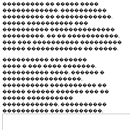
��������� �� ����� ����
������������. ����������
��������� �� ������������.
����� ���������� ���
���������� ��������������
���������. �� �� �����������,
��� ��� ���������� ���������
����� ������������ �� �����.
���������� ��������
���� � ��� ���� �������,
���������� ����, ������ �
�����������������,
���������� ���������� ��
����� ������ ������ ��� ��
����� ����������
������������, ����������
���������� ��� ��������.