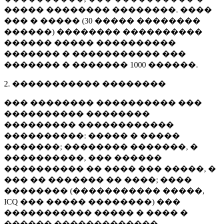
����� �������� ��������. ����
��� � ����� (
30 �����
��������
������) �������� ����������
������ ����� ����������
������� � ����������� ���
������� � �������
1000 ������
.
2. ����������� ��������
��� �������� ���������� ���
���������� ��������
��������� ������������
����������: ����� � �����
�������; �������� �������, �
����������, ��� ������
���������� �� ���� ��� �����, �
��� �� ������� �� ����; ����
�������� (����������� �����,
ICQ ��� ����� ��������) ���
����������� ����� � ���� �
������ �������������.