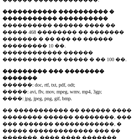
����������� ���������� �
����������� ����������
���������� ������ ���� ��
�����
468 ��������
�� �������
������� � �� ��� �� ������
���������
10 ��.
������������ ������
������������ ����� � ��
100 ��.
��������� ��� ��������
�������
������:
doc, rtf, txt, pdf, odt;
�����:
avi, flv, mov, mpeg, wmv, mp4, 3gp;
����:
jpg, jpeg, png, gif, bmp.
�� ����������� �� ������ ����
�������� ������ ��������, ���
��� ������� ������������, �
����� ������������� ��� ��
�������. ���� ���� �������