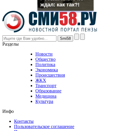
though
ждал: как так?!
the
prices
are
higher
however
visitors
nevertheless
Разделы
believe
that
Новости
good
Общество
value.
Политика
who
Экономика
sells
Происшествия
the
ЖКХ
best
Транспорт
phyrevape.com
Образование
vape
Медицина
store
Культура
on
the
Инфо
pursuit
of
Контакты
the
Пользовательское соглашение
most