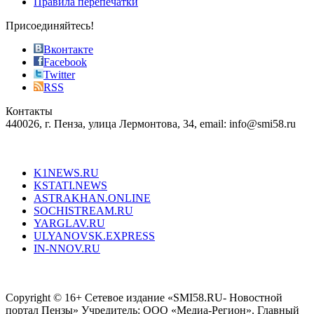
Правила перепечатки
effective
sophistication
Присоединяйтесь!
also
just
Вконтакте
the
Facebook
right
Twitter
blend
RSS
in
Контакты
creation
440026, г. Пенза, улица Лермонтова, 34, email: info@smi58.ru
completely
unique
Все порталы НМГ
dazzling
type.
K1NEWS.RU
reddit
KSTATI.NEWS
sevenfridayreplica.ru
ASTRAKHAN.ONLINE
sevenfriday
SOCHISTREAM.RU
outlet
YARGLAV.RU
is
ULYANOVSK.EXPRESS
the
IN-NNOV.RU
first
choice
Согласие на обработку персональных данных
Политика по
for
защите персональных данных
high-
Copyright © 16+ Сетевое издание «SMI58.RU- Новостной
end
портал Пензы» Учредитель: ООО «Медиа-Регион». Главный
people.