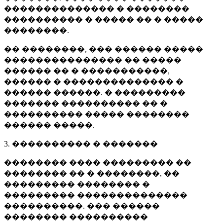
�������������� � ��������
���������� � ����� �� � �����
��������.
�� ��������, ��� ������ �����
��������������� �� �����
������ �� � �����������,
������ � �������������� �
������ ������. � ���������
������� ���������� �� �
���������� ����� ��������
������ �����.
3. ���������� � �������
�������� ���� ��������� ��
�������� �� � ��������, ��
��������� �������� �
��������� ��������������
����������. ��� ������
�������� ����������