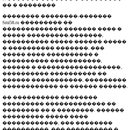
�� � ��������
�������� ��������-�������
Smi58.ru ��������� ��
������������� ������� ���� �
����� ���������,�������,
���������� ����� ������ �����
� ���������� �������. ���
����� ���� ���������� �
���������� �����������,
������ � ������������������,
���������� ���������� ��
������ �����������, ���������
������������ �� ������ ������.
�� ���������� ��������
��������� ������������� ��
�������� �� � ��������. ������
��������� ����� ����
������������, ��� ��������
����������, ��� ���������� �