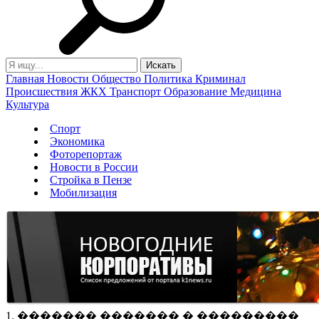
Главная
Новости
Общество
Политика
Криминал
Происшествия
ЖКХ
Транспорт
Образование
Медицина
Культура
Спорт
Экономика
Фоторепортаж
Новости в России
Стройка в Пензе
Мобилизация
1. ������� ������� � ���������