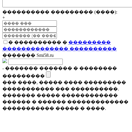
���������� ��������� (����):
+
� ���������� �
���������
�������������� ����������
������� Smi58.ru
- ������� ������� � ��������
���������
��� ����, ����� ���� ���������
����������� ��� ����������.
������� ����� ������������
������ � ������ �������������
����������� ����� � ����.