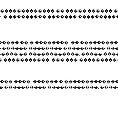
�������������� �� ����� ������ �
. � ��������� ������� ����������
���� �� � ��������, �� ��������
 ������ �������� ���������� ���
���� �� ������������. ����� ���
� �����������, ��� ��� ��������
���� ����, ������ � ������������
�� ���������� ������������, ���