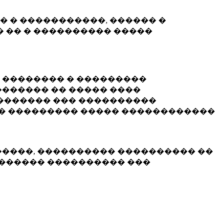
� � �����������, ������ �
 �� � ���������� �����
� �������� � ���������
������ �� ����� ����
������� ��� ����������
�� ��������� ����� ������������
�����, ���������� ���������� ��
������� ���������� ���