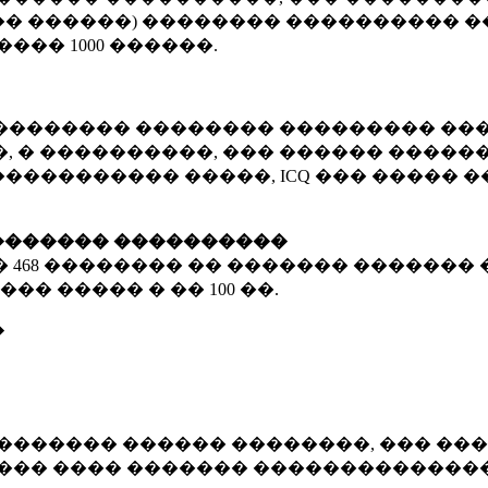
� ������) �������� ���������� �
�����
1000 ������
.
�������� �������� ��������� ���
 � ����������, ��� ������ �������
����������� �����, ICQ ��� �����
������� ����������
�
468 ��������
�� ������� ������� 
��� ����� � ��
100 ��.
�
������� ������ ��������, ��� ���
���� ���� ������� ��������������