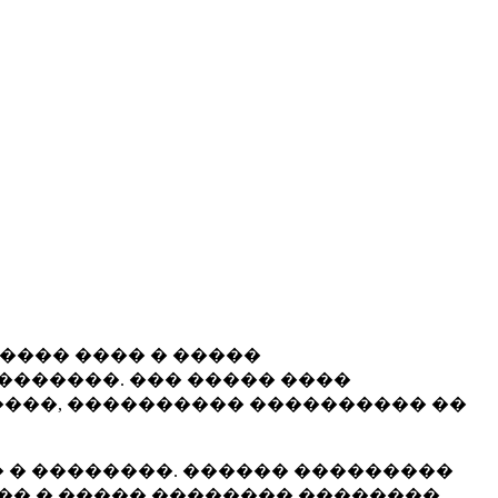
����� ���� � �����
�������. ��� ����� ����
���, ���������� ���������� ��
 � ��������. ������ ���������
�� � ����� �������� ��������.