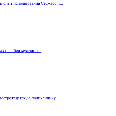
й опыт использования Седжаро п...
мах погибли мужчины...
построят детскую поликлинику...