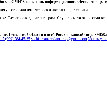
бщила СМИ58 начальник информационного обеспечения ре
ия участвовали пять человек и две единицы техники.
ке. Там сгорела дощатая терраса. Случилось это около семи веч
зе, Пензенской области и всей России - кликай сюда.
SMI58.r
+7 (999) 784-45-35
sochistream.reklama.rop@gmail.com
Узнать усл