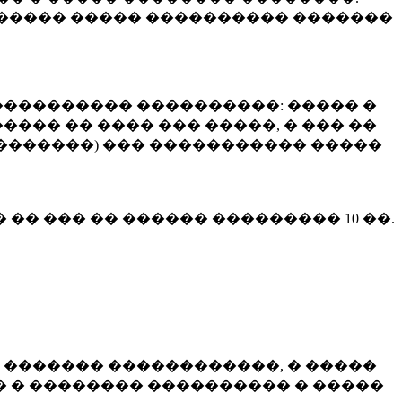
����� ����� ���������� �������
��������� ����������: ����� �
��� �� ���� ��� �����, � ��� ��
 ��������) ��� ����������� �����
� �� ��� �� ������ ���������
10 ��.
 ������� ������������, � �����
 � �������� ���������� � �����