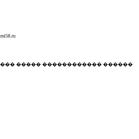
58.ru
���� ����� ������������ ������