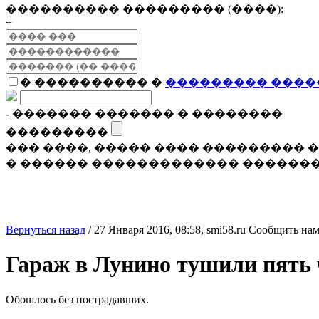
���������� ��������� (����):
+
� ���������� �
��������� ����
- ������� ������� � ��������
���������
��� ����, ����� ���� ���������
� ������ ������������� �������
Вернуться назад
/
27 Января 2016, 08:58,
smi58.ru
Сообщить нам
Гараж в Лунино тушили пять 
Обошлось без пострадавших.