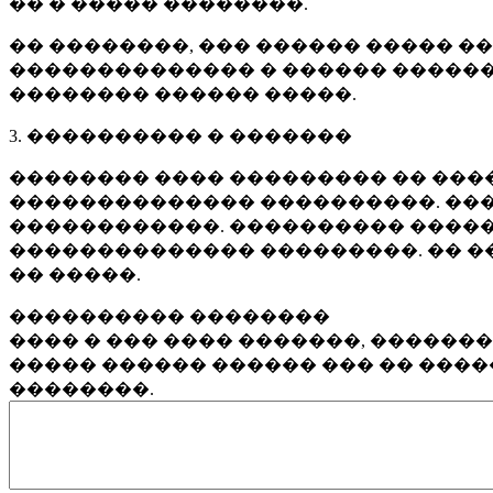
�� � ����� ��������.
�� ��������, ��� ������ ����� �
�������������� � ������ ������
�������� ������ �����.
3. ���������� � �������
�������� ���� ��������� �� ����
�������������� ����������. ���
������������. ���������� �����
�������������� ���������. �� �
�� �����.
���������� ��������
���� � ��� ���� �������, ������
����� ������ ������ ��� �� ���
��������.