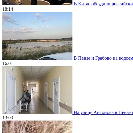
В Китае обсудили российски
18:14
В Пензе и Грабово на водое
16:01
На улице Антонова в Пензе 
13:03