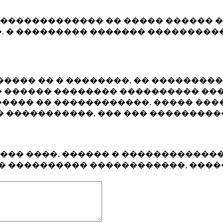
�������������� �� ����� ������ �
. � ��������� ������� ����������
���� �� � ��������, �� ��������
 ������ �������� ���������� ���
���� �� ������������. ����� ���
� �����������, ��� ��� ��������
���� ����, ������ � ������������
�� ���������� ������������, ���