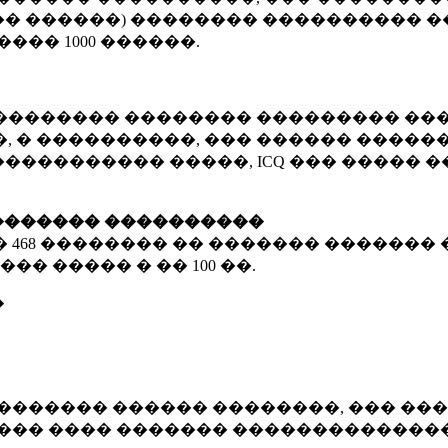
� ������) �������� ���������� �
�����
1000 ������
.
�������� �������� ��������� ���
 � ����������, ��� ������ �������
����������� �����, ICQ ��� �����
������� ����������
�
468 ��������
�� ������� ������� 
��� ����� � ��
100 ��.
�
������� ������ ��������, ��� ���
���� ���� ������� ��������������