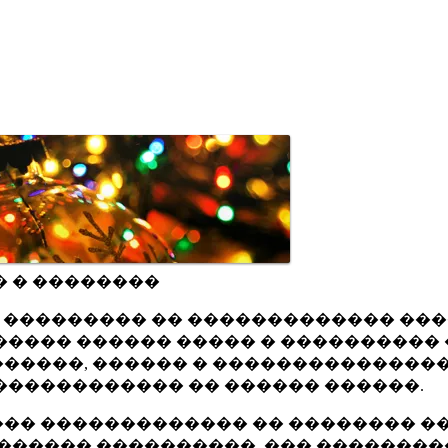
� � ��������
ru ��������� �� ������������� ��
���� ������ ����� � ���������� 
�����, ������ � ���������������
������������ �� ������ ������.
�� ������������� �� �������� ��
������ ����������, ��� ��������