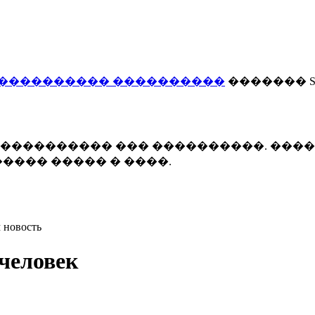
���������� ����������
������� Smi
 ����������� ��� ����������. ���
���� ����� � ����.
 новость
человек