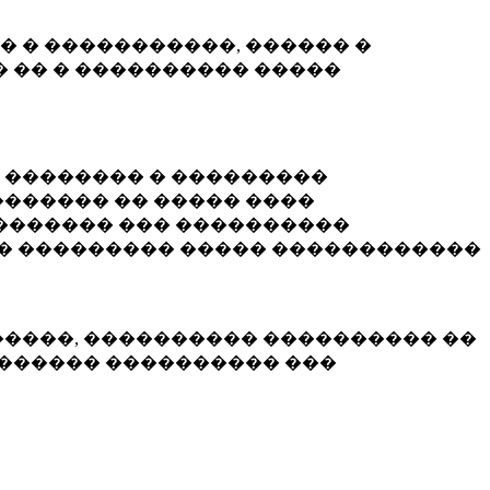
� � �����������, ������ �
 �� � ���������� �����
� �������� � ���������
������ �� ����� ����
������� ��� ����������
�� ��������� ����� ������������
�����, ���������� ���������� ��
������� ���������� ���