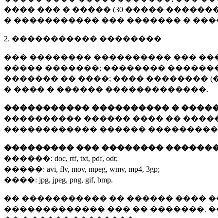
���� ��� � ����� (
30 �����
�������
� ����������� ��� ������� � ��
2. ����������� ��������
��� �������� ���������� ��� ��
����� �������; �������� �������,
������� �� ����; ���� �������� (
� ���� � ������ �������������.
����������� ���������� � ����
���������� ������ ���� �� ����
������������ ������ ���������
��������� ��� �������� ������
������:
doc, rtf, txt, pdf, odt;
�����:
avi, flv, mov, mpeg, wmv, mp4, 3gp;
����:
jpg, jpeg, png, gif, bmp.
�� ����������� �� ������ ���� �
������������� ��� �� �������. 