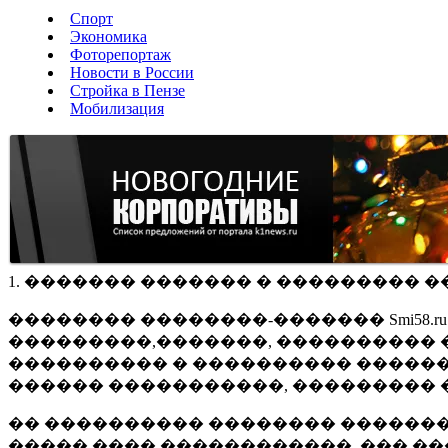
Спорт
Экономика
Фоторепортаж
Новости в России
Стройка в Пензе
Мобилизация
1. ������� ������� � ��������� �
�������� ��������-������� Smi58.
���������,�������, ���������� �
���������� � ���������� ������
������ �����������, ��������� 
�� ���������� �������� �������
����� ���� ������������, ��� ��