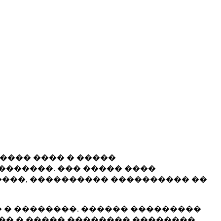
����� ���� � �����
�������. ��� ����� ����
���, ���������� ���������� ��
 � ��������. ������ ���������
�� � ����� �������� ��������.