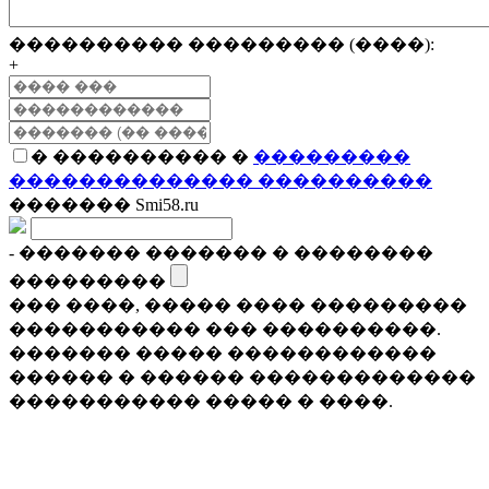
���������� ��������� (����):
+
� ���������� �
���������
�������������� ����������
������� Smi58.ru
- ������� ������� � ��������
���������
��� ����, ����� ���� ���������
����������� ��� ����������.
������� ����� ������������
������ � ������ �������������
����������� ����� � ����.