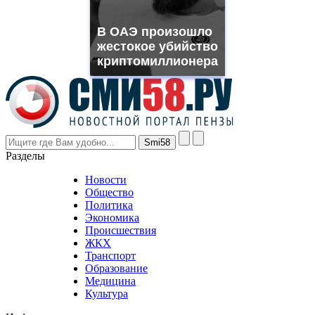
franck
muller
В ОАЭ произошло
rolex
жестокое убийство
even
though
криптомиллионера
the
prices
are
higher
however
visitors
nevertheless
Разделы
believe
that
Новости
good
Общество
value.
Политика
who
Экономика
sells
Происшествия
the
ЖКХ
best
Транспорт
phyrevape.com
Образование
vape
Медицина
store
Культура
on
the