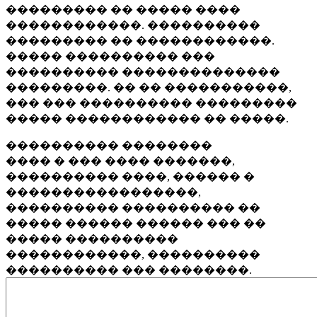
��������� �� ����� ����
������������. ����������
��������� �� ������������.
����� ���������� ���
���������� ��������������
���������. �� �� �����������,
��� ��� ���������� ���������
����� ������������ �� �����.
���������� ��������
���� � ��� ���� �������,
���������� ����, ������ �
�����������������,
���������� ���������� ��
����� ������ ������ ��� ��
����� ����������
������������, ����������
���������� ��� ��������.