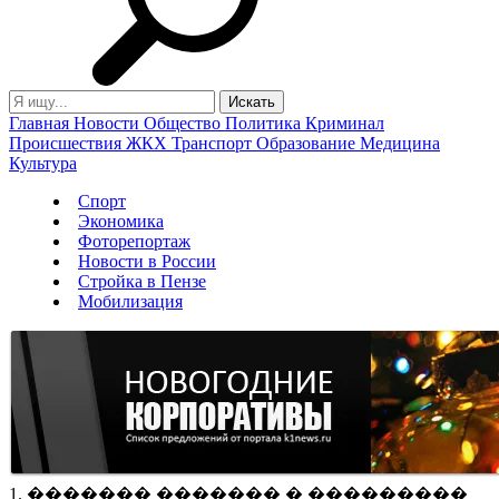
Главная
Новости
Общество
Политика
Криминал
Происшествия
ЖКХ
Транспорт
Образование
Медицина
Культура
Спорт
Экономика
Фоторепортаж
Новости в России
Стройка в Пензе
Мобилизация
1. ������� ������� � ���������