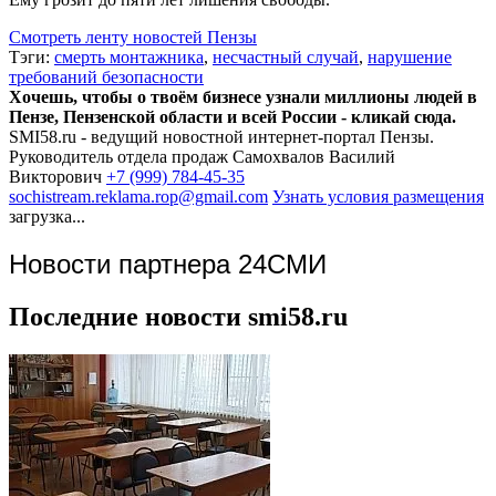
Смотреть ленту новостей Пензы
Тэги:
смерть монтажника
,
несчастный случай
,
нарушение
требований безопасности
Хочешь, чтобы о твоём бизнесе узнали миллионы людей в
Пензе, Пензенской области и всей России - кликай сюда.
SMI58.ru - ведущий новостной интернет-портал Пензы.
Руководитель отдела продаж
Самохвалов Василий
Викторович
+7 (999) 784-45-35
sochistream.reklama.rop@gmail.com
Узнать условия размещения
загрузка...
Новости партнера 24СМИ
Последние новости smi58.ru