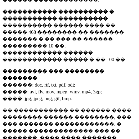
����������� ���������� �
����������� ����������
���������� ������ ���� ��
�����
468 ��������
�� �������
������� � �� ��� �� ������
���������
10 ��.
������������ ������
������������ ����� � ��
100 ��.
��������� ��� ��������
�������
������:
doc, rtf, txt, pdf, odt;
�����:
avi, flv, mov, mpeg, wmv, mp4, 3gp;
����:
jpg, jpeg, png, gif, bmp.
�� ����������� �� ������ ����
�������� ������ ��������, ���
��� ������� ������������, �
����� ������������� ��� ��
�������. ���� ���� �������