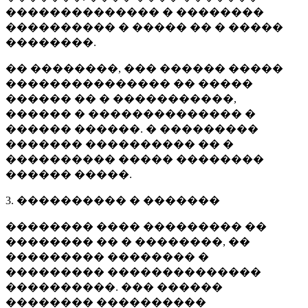
�������������� � ��������
���������� � ����� �� � �����
��������.
�� ��������, ��� ������ �����
��������������� �� �����
������ �� � �����������,
������ � �������������� �
������ ������. � ���������
������� ���������� �� �
���������� ����� ��������
������ �����.
3. ���������� � �������
�������� ���� ��������� ��
�������� �� � ��������, ��
��������� �������� �
��������� ��������������
����������. ��� ������
�������� ����������