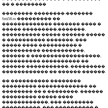
�� � ��������
�������� ��������-�������
Smi58.ru ��������� ��
������������� ������� ���� �
����� ���������,�������,
���������� ����� ������ �����
� ���������� �������. ���
����� ���� ���������� �
���������� �����������,
������ � ������������������,
���������� ���������� ��
������ �����������, ���������
������������ �� ������ ������.
�� ���������� ��������
��������� ������������� ��
�������� �� � ��������. ������
��������� ����� ����
������������, ��� ��������
����������, ��� ���������� �