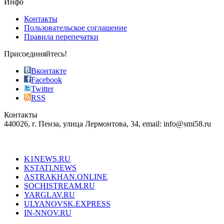
Инфо
pursuit
of
Контакты
the
Пользовательское соглашение
most
Правила перепечатки
effective
sophistication
Присоединяйтесь!
also
just
Вконтакте
the
Facebook
right
Twitter
blend
RSS
in
Контакты
creation
440026, г. Пенза, улица Лермонтова, 34, email: info@smi58.ru
completely
unique
Все порталы НМГ
dazzling
type.
K1NEWS.RU
reddit
KSTATI.NEWS
sevenfridayreplica.ru
ASTRAKHAN.ONLINE
sevenfriday
SOCHISTREAM.RU
outlet
YARGLAV.RU
is
ULYANOVSK.EXPRESS
the
IN-NNOV.RU
first
choice