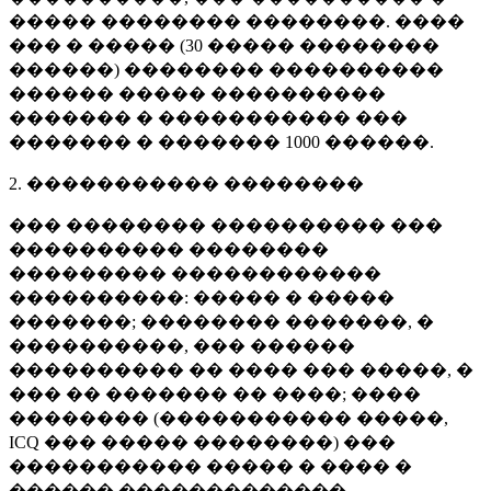
����� �������� ��������. ����
��� � ����� (
30 �����
��������
������) �������� ����������
������ ����� ����������
������� � ����������� ���
������� � �������
1000 ������
.
2. ����������� ��������
��� �������� ���������� ���
���������� ��������
��������� ������������
����������: ����� � �����
�������; �������� �������, �
����������, ��� ������
���������� �� ���� ��� �����, �
��� �� ������� �� ����; ����
�������� (����������� �����,
ICQ ��� ����� ��������) ���
����������� ����� � ���� �
������ �������������.