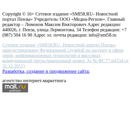
Согласие на обработку персональных данных
Политика по
for
защите персональных данных
high-
Copyright © 16+ Сетевое издание «SMI58.RU- Новостной
end
портал Пензы» Учредитель: ООО «Медиа-Регион». Главный
people.
редактор – Лимонов Максим Викторович Адрес редакции:
440026, г. Пенза, улица Лермонтова, 34 Телефон редакции: +7
(987) 504 16 90 Адрес эл. почты редакции: info@smi58.ru
Сетевое издание «SMI58.RU- Новостной портал Пензы»
зарегистрировано Федеральной службой по надзору в сфере
связи, информационных технологий и массовых
коммуникаций (регистрационный номер Эл № ФС77-64334 от
31.12.2015)
Разработка, создание и продвижение сайта:
агентство интернет-маркетинга