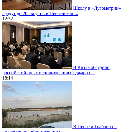
Школу в «Лугометрии»
сдадут до 20 августа: в Пензенской ...
12:52
В Китае обсудили
российский опыт использования Седжаро п...
18:14
В Пензе и Грабово на
водоемах погибли мужчины...