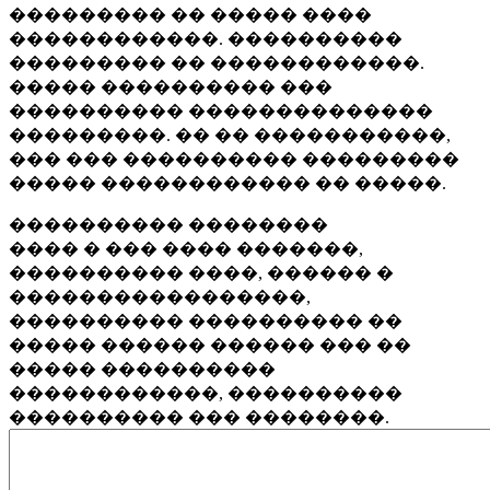
��������� �� ����� ����
������������. ����������
��������� �� ������������.
����� ���������� ���
���������� ��������������
���������. �� �� �����������,
��� ��� ���������� ���������
����� ������������ �� �����.
���������� ��������
���� � ��� ���� �������,
���������� ����, ������ �
�����������������,
���������� ���������� ��
����� ������ ������ ��� ��
����� ����������
������������, ����������
���������� ��� ��������.