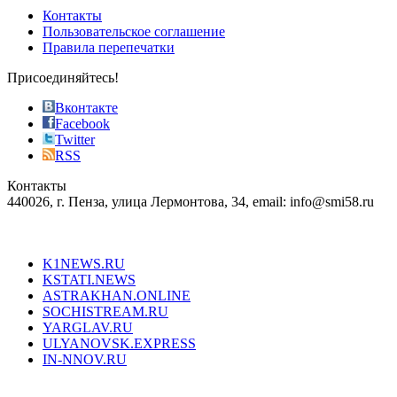
of
Контакты
the
Пользовательское соглашение
most
Правила перепечатки
effective
sophistication
Присоединяйтесь!
also
just
Вконтакте
the
Facebook
right
Twitter
blend
RSS
in
Контакты
creation
440026, г. Пенза, улица Лермонтова, 34, email: info@smi58.ru
completely
unique
Все порталы НМГ
dazzling
type.
K1NEWS.RU
reddit
KSTATI.NEWS
sevenfridayreplica.ru
ASTRAKHAN.ONLINE
sevenfriday
SOCHISTREAM.RU
outlet
YARGLAV.RU
is
ULYANOVSK.EXPRESS
the
IN-NNOV.RU
first
choice
Согласие на обработку персональных данных
Политика по
for