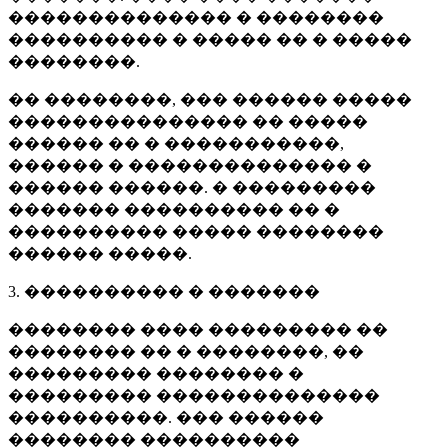
�������������� � ��������
���������� � ����� �� � �����
��������.
�� ��������, ��� ������ �����
��������������� �� �����
������ �� � �����������,
������ � �������������� �
������ ������. � ���������
������� ���������� �� �
���������� ����� ��������
������ �����.
3. ���������� � �������
�������� ���� ��������� ��
�������� �� � ��������, ��
��������� �������� �
��������� ��������������
����������. ��� ������
�������� ����������