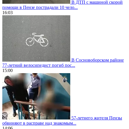
В ДТП с машиной скорой
помощи в Пензе пострадали 10 чело...
16:03
В Сосновоборском районе
77-летний велосипедист погиб пос...
15:00
57-летнего жителя Пензы
обвиняют в расправе над знакомым...
14:06