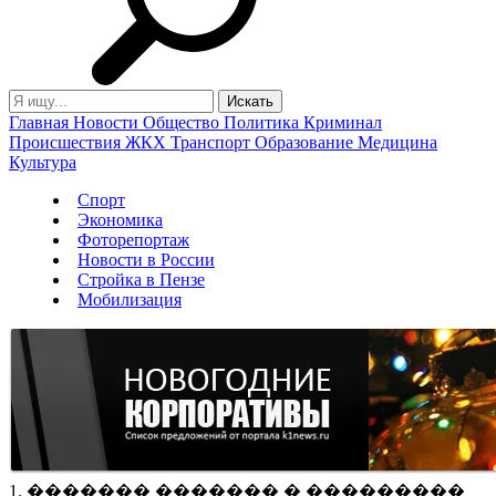
Главная
Новости
Общество
Политика
Криминал
Происшествия
ЖКХ
Транспорт
Образование
Медицина
Культура
Спорт
Экономика
Фоторепортаж
Новости в России
Стройка в Пензе
Мобилизация
1. ������� ������� � ���������