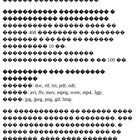
����������� ���������� �
����������� ����������
���������� ������ ���� ��
�����
468 ��������
�� �������
������� � �� ��� �� ������
���������
10 ��.
������������ ������
������������ ����� � ��
100 ��.
��������� ��� ��������
�������
������:
doc, rtf, txt, pdf, odt;
�����:
avi, flv, mov, mpeg, wmv, mp4, 3gp;
����:
jpg, jpeg, png, gif, bmp.
�� ����������� �� ������ ����
�������� ������ ��������, ���
��� ������� ������������, �
����� ������������� ��� ��
�������. ���� ���� �������