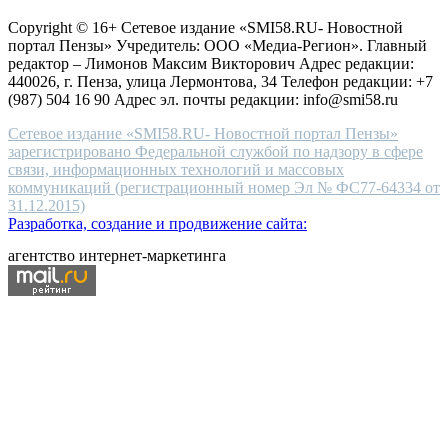
защите персональных данных
high-
Copyright © 16+ Сетевое издание «SMI58.RU- Новостной
end
портал Пензы» Учредитель: ООО «Медиа-Регион». Главный
people.
редактор – Лимонов Максим Викторович Адрес редакции:
440026, г. Пенза, улица Лермонтова, 34 Телефон редакции: +7
(987) 504 16 90 Адрес эл. почты редакции: info@smi58.ru
Сетевое издание «SMI58.RU- Новостной портал Пензы»
зарегистрировано Федеральной службой по надзору в сфере
связи, информационных технологий и массовых
коммуникаций (регистрационный номер Эл № ФС77-64334 от
31.12.2015)
Разработка, создание и продвижение сайта:
агентство интернет-маркетинга