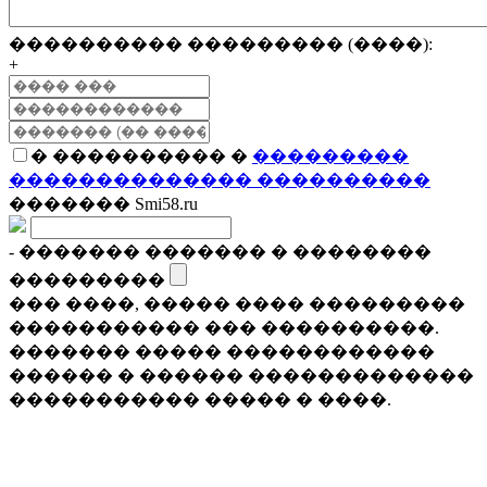
���������� ��������� (����):
+
� ���������� �
���������
�������������� ����������
������� Smi58.ru
- ������� ������� � ��������
���������
��� ����, ����� ���� ���������
����������� ��� ����������.
������� ����� ������������
������ � ������ �������������
����������� ����� � ����.