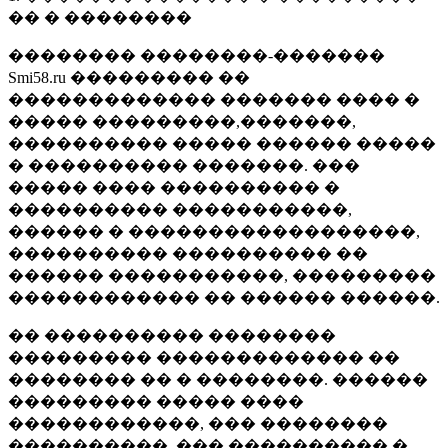
�� � ��������
�������� ��������-�������
Smi58.ru ��������� ��
������������� ������� ���� �
����� ���������,�������,
���������� ����� ������ �����
� ���������� �������. ���
����� ���� ���������� �
���������� �����������,
������ � ������������������,
���������� ���������� ��
������ �����������, ���������
������������ �� ������ ������.
�� ���������� ��������
��������� ������������� ��
�������� �� � ��������. ������
��������� ����� ����
������������, ��� ��������
����������, ��� ���������� �