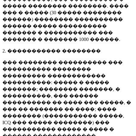
����� �������� ��������. ����
��� � ����� (
30 �����
��������
������) �������� ����������
������ ����� ����������
������� � ����������� ���
������� � �������
1000 ������
.
2. ����������� ��������
��� �������� ���������� ���
���������� ��������
��������� ������������
����������: ����� � �����
�������; �������� �������, �
����������, ��� ������
���������� �� ���� ��� �����, �
��� �� ������� �� ����; ����
�������� (����������� �����,
ICQ ��� ����� ��������) ���
����������� ����� � ���� �
������ �������������.