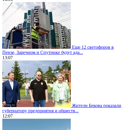
Еще 12 светофоров в
Пензе, Заречном и Спутнике будут ада...
13:07
Жители Бекова показали
губернатору предприятия и обществ...
12:07