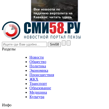
muller
rolex
Все новости по
even
падению вертолета на
though
Кавказе: читать здесь
the
prices
are
higher
however
visitors
nevertheless
Разделы
believe
that
Новости
good
Общество
value.
Политика
who
Экономика
sells
Происшествия
the
ЖКХ
best
Транспорт
phyrevape.com
Образование
vape
Медицина
store
Культура
on
the
Инфо
pursuit