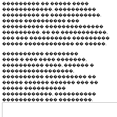
��������� �� ����� ����
������������. ����������
��������� �� ������������.
����� ���������� ���
���������� ��������������
���������. �� �� �����������,
��� ��� ���������� ���������
����� ������������ �� �����.
���������� ��������
���� � ��� ���� �������,
���������� ����, ������ �
�����������������,
���������� ���������� ��
����� ������ ������ ��� ��
����� ����������
������������, ����������
���������� ��� ��������.