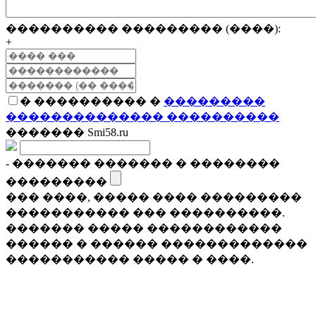
���������� ��������� (����):
+
� ���������� �
���������
�������������� ����������
������� Smi58.ru
- ������� ������� � ��������
���������
��� ����, ����� ���� ���������
����������� ��� ����������.
������� ����� ������������
������ � ������ �������������
����������� ����� � ����.