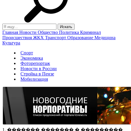
Главная
Новости
Общество
Политика
Криминал
Происшествия
ЖКХ
Транспорт
Образование
Медицина
Культура
Спорт
Экономика
Фоторепортаж
Новости в России
Стройка в Пензе
Мобилизация
1. ������� ������� � ���������