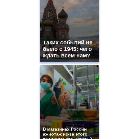
ladies
watches
for
sale.
best
vape
shops
Таких событий не
site.
offer
было с 1945: чего
all
ждать всем нам?
kinds
of
high
quality
https://www.phoenix-
suns.ru/
which
you
need.
replica
franck
muller
rolex
В магазинах России
even
ажиотаж из-за этого
though
продукта: что купить?