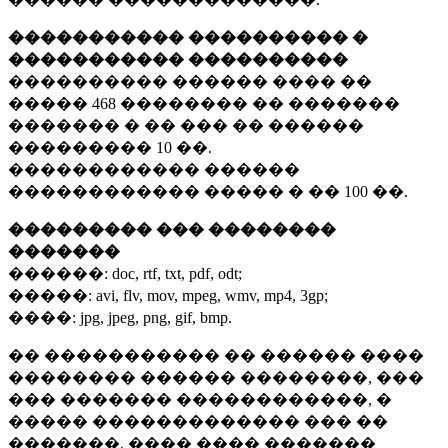
����������� ���������� �
����������� ����������
���������� ������ ���� ��
�����
468 ��������
�� �������
������� � �� ��� �� ������
���������
10 ��.
������������ ������
������������ ����� � ��
100 ��.
��������� ��� ��������
�������
������:
doc, rtf, txt, pdf, odt;
�����:
avi, flv, mov, mpeg, wmv, mp4, 3gp;
����:
jpg, jpeg, png, gif, bmp.
�� ����������� �� ������ ����
�������� ������ ��������, ���
��� ������� ������������, �
����� ������������� ��� ��
�������. ���� ���� �������