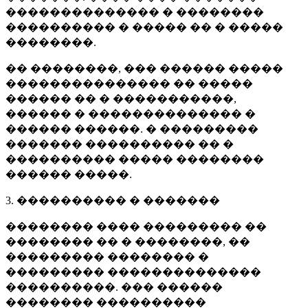
�������������� � ��������
���������� � ����� �� � �����
��������.
�� ��������, ��� ������ �����
��������������� �� �����
������ �� � �����������,
������ � �������������� �
������ ������. � ���������
������� ���������� �� �
���������� ����� ��������
������ �����.
3. ���������� � �������
�������� ���� ��������� ��
�������� �� � ��������, ��
��������� �������� �
��������� ��������������
����������. ��� ������
�������� ����������