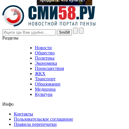
the
prices
are
higher
however
visitors
nevertheless
Разделы
believe
that
Новости
good
Общество
value.
Политика
who
Экономика
sells
Происшествия
the
ЖКХ
best
Транспорт
phyrevape.com
Образование
vape
Медицина
store
Культура
on
the
Инфо
pursuit
of
Контакты
the
Пользовательское соглашение
most
Правила перепечатки
effective