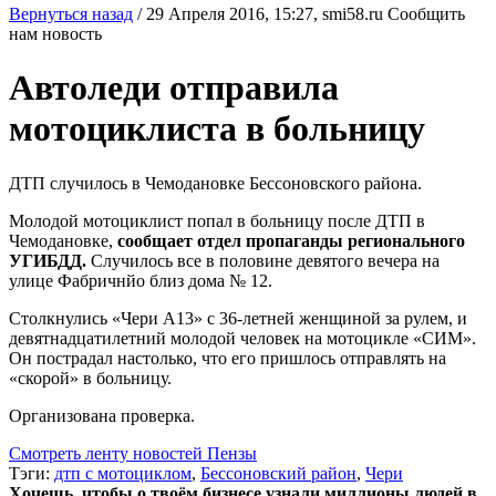
Вернуться назад
/
29 Апреля 2016, 15:27,
smi58.ru
Сообщить
нам новость
Автоледи отправила
мотоциклиста в больницу
ДТП случилось в Чемодановке Бессоновского района.
Молодой мотоциклист попал в больницу после ДТП в
Чемодановке,
сообщает отдел пропаганды регионального
УГИБДД.
Случилось все в половине девятого вечера на
улице Фабричнйо близ дома № 12.
Столкнулись «Чери А13» с 36-летней женщиной за рулем, и
девятнадцатилетний молодой человек на мотоцикле «СИМ».
Он пострадал настолько, что его пришлось отправлять на
«скорой» в больницу.
Организована проверка.
Смотреть ленту новостей Пензы
Тэги:
дтп с мотоциклом
,
Бессоновский район
,
Чери
Хочешь, чтобы о твоём бизнесе узнали миллионы людей в