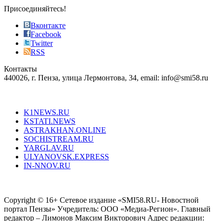
sophistication
Присоединяйтесь!
also
just
Вконтакте
the
Facebook
right
Twitter
blend
RSS
in
Контакты
creation
440026, г. Пенза, улица Лермонтова, 34, email: info@smi58.ru
completely
unique
Все порталы НМГ
dazzling
type.
K1NEWS.RU
reddit
KSTATI.NEWS
sevenfridayreplica.ru
ASTRAKHAN.ONLINE
sevenfriday
SOCHISTREAM.RU
outlet
YARGLAV.RU
is
ULYANOVSK.EXPRESS
the
IN-NNOV.RU
first
choice
Согласие на обработку персональных данных
Политика по
for
защите персональных данных
high-
Copyright © 16+ Сетевое издание «SMI58.RU- Новостной
end
портал Пензы» Учредитель: ООО «Медиа-Регион». Главный
people.
редактор – Лимонов Максим Викторович Адрес редакции: