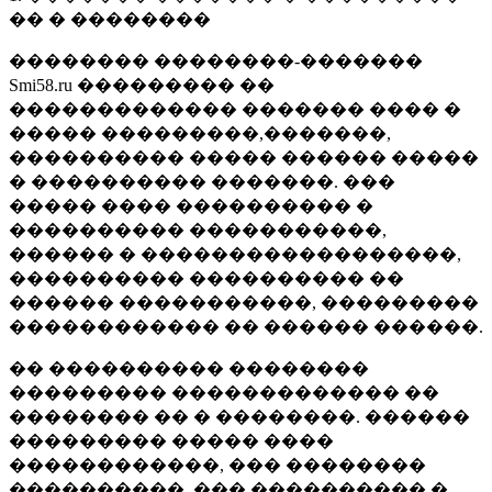
�� � ��������
�������� ��������-�������
Smi58.ru ��������� ��
������������� ������� ���� �
����� ���������,�������,
���������� ����� ������ �����
� ���������� �������. ���
����� ���� ���������� �
���������� �����������,
������ � ������������������,
���������� ���������� ��
������ �����������, ���������
������������ �� ������ ������.
�� ���������� ��������
��������� ������������� ��
�������� �� � ��������. ������
��������� ����� ����
������������, ��� ��������
����������, ��� ���������� �