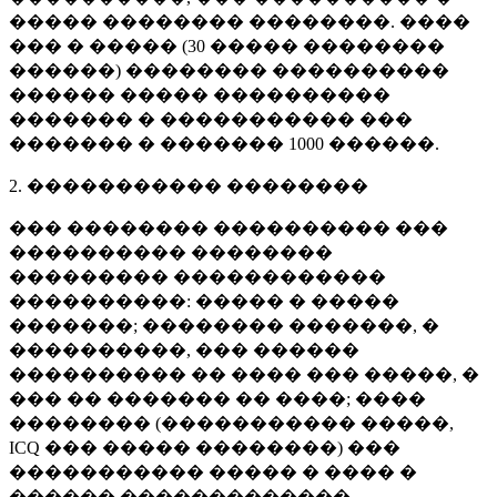
����� �������� ��������. ����
��� � ����� (
30 �����
��������
������) �������� ����������
������ ����� ����������
������� � ����������� ���
������� � �������
1000 ������
.
2. ����������� ��������
��� �������� ���������� ���
���������� ��������
��������� ������������
����������: ����� � �����
�������; �������� �������, �
����������, ��� ������
���������� �� ���� ��� �����, �
��� �� ������� �� ����; ����
�������� (����������� �����,
ICQ ��� ����� ��������) ���
����������� ����� � ���� �
������ �������������.