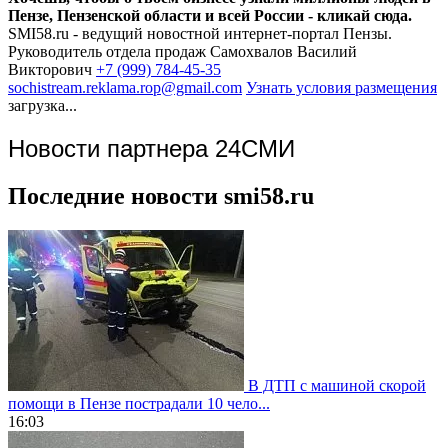
Пензе, Пензенской области и всей России - кликай сюда.
SMI58.ru - ведущий новостной интернет-портал Пензы.
Руководитель отдела продаж
Самохвалов Василий
Викторович
+7 (999) 784-45-35
sochistream.reklama.rop@gmail.com
Узнать условия размещения
загрузка...
Новости партнера 24СМИ
Последние новости smi58.ru
В ДТП с машиной скорой
помощи в Пензе пострадали 10 чело...
16:03