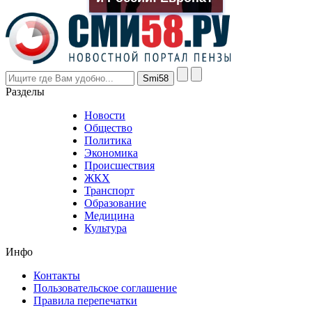
the
prices
are
higher
however
visitors
nevertheless
Разделы
believe
that
Новости
good
Общество
value.
Политика
who
Экономика
sells
Происшествия
the
ЖКХ
best
Транспорт
phyrevape.com
Образование
vape
Медицина
store
Культура
on
the
Инфо
pursuit
of
Контакты
the
Пользовательское соглашение
most
Правила перепечатки
effective