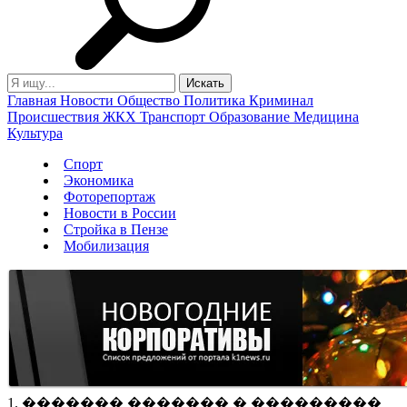
Главная
Новости
Общество
Политика
Криминал
Происшествия
ЖКХ
Транспорт
Образование
Медицина
Культура
Спорт
Экономика
Фоторепортаж
Новости в России
Стройка в Пензе
Мобилизация
1. ������� ������� � ���������