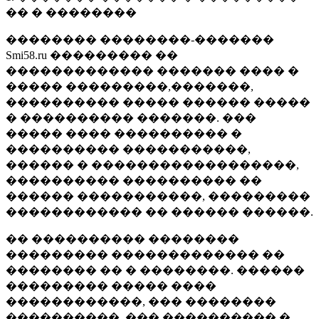
�� � ��������
�������� ��������-�������
Smi58.ru ��������� ��
������������� ������� ���� �
����� ���������,�������,
���������� ����� ������ �����
� ���������� �������. ���
����� ���� ���������� �
���������� �����������,
������ � ������������������,
���������� ���������� ��
������ �����������, ���������
������������ �� ������ ������.
�� ���������� ��������
��������� ������������� ��
�������� �� � ��������. ������
��������� ����� ����
������������, ��� ��������
����������, ��� ���������� �