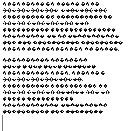
��������� �� ����� ����
������������. ����������
��������� �� ������������.
����� ���������� ���
���������� ��������������
���������. �� �� �����������,
��� ��� ���������� ���������
����� ������������ �� �����.
���������� ��������
���� � ��� ���� �������,
���������� ����, ������ �
�����������������,
���������� ���������� ��
����� ������ ������ ��� ��
����� ����������
������������, ����������
���������� ��� ��������.