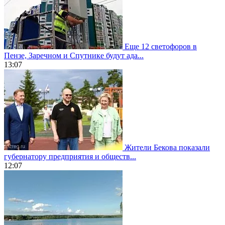
Еще 12 светофоров в
Пензе, Заречном и Спутнике будут ада...
13:07
Жители Бекова показали
губернатору предприятия и обществ...
12:07