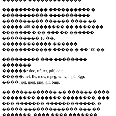
����������� ���������� �
����������� ����������
���������� ������ ���� ��
�����
468 ��������
�� �������
������� � �� ��� �� ������
���������
10 ��.
������������ ������
������������ ����� � ��
100 ��.
��������� ��� ��������
�������
������:
doc, rtf, txt, pdf, odt;
�����:
avi, flv, mov, mpeg, wmv, mp4, 3gp;
����:
jpg, jpeg, png, gif, bmp.
�� ����������� �� ������ ����
�������� ������ ��������, ���
��� ������� ������������, �
����� ������������� ��� ��
�������. ���� ���� �������