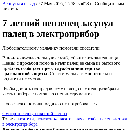
Вернуться назад
/
27 Мая 2016, 15:58,
smi58.ru
Сообщить нам
новость
7-летний пензенец засунул
палец в электроприбор
Любознательному мальчику помогали спасатели.
В поисково-спасательную службу обратилась жительница
Пензы с просьбой помочь изъят палец её сына из бытового
прибора,
сообщает пресс-служба министерства
гражданской защиты.
Спасти мальца самостоятельно
родители не смогли.
Чтобы достать пострадавшему палец, спасатели разобрали
часть прибора с помощью специнструментов.
После этого помощь медиков не потребовалась.
Смотреть ленту новостей Пензы
Тэги:
спасатели
,
поисково-спасательная служба
,
палец застрял
в электроприборе
Хочешь, чтобы о твоём бизнесе узнали миллионы людей в