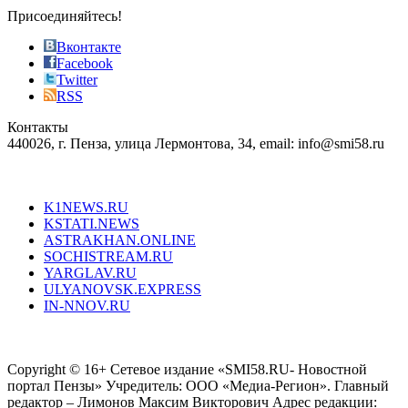
sophistication
Присоединяйтесь!
also
just
Вконтакте
the
Facebook
right
Twitter
blend
RSS
in
Контакты
creation
440026, г. Пенза, улица Лермонтова, 34, email: info@smi58.ru
completely
unique
Все порталы НМГ
dazzling
type.
K1NEWS.RU
reddit
KSTATI.NEWS
sevenfridayreplica.ru
ASTRAKHAN.ONLINE
sevenfriday
SOCHISTREAM.RU
outlet
YARGLAV.RU
is
ULYANOVSK.EXPRESS
the
IN-NNOV.RU
first
choice
Согласие на обработку персональных данных
Политика по
for
защите персональных данных
high-
Copyright © 16+ Сетевое издание «SMI58.RU- Новостной
end
портал Пензы» Учредитель: ООО «Медиа-Регион». Главный
people.
редактор – Лимонов Максим Викторович Адрес редакции: