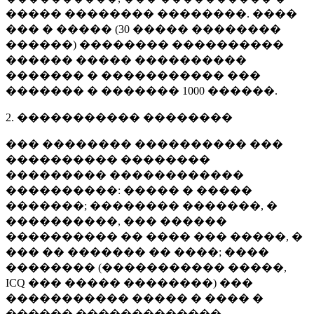
����� �������� ��������. ����
��� � ����� (
30 �����
��������
������) �������� ����������
������ ����� ����������
������� � ����������� ���
������� � �������
1000 ������
.
2. ����������� ��������
��� �������� ���������� ���
���������� ��������
��������� ������������
����������: ����� � �����
�������; �������� �������, �
����������, ��� ������
���������� �� ���� ��� �����, �
��� �� ������� �� ����; ����
�������� (����������� �����,
ICQ ��� ����� ��������) ���
����������� ����� � ���� �
������ �������������.