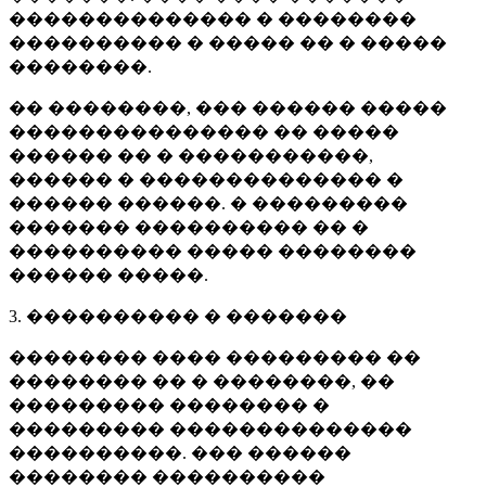
�������������� � ��������
���������� � ����� �� � �����
��������.
�� ��������, ��� ������ �����
��������������� �� �����
������ �� � �����������,
������ � �������������� �
������ ������. � ���������
������� ���������� �� �
���������� ����� ��������
������ �����.
3. ���������� � �������
�������� ���� ��������� ��
�������� �� � ��������, ��
��������� �������� �
��������� ��������������
����������. ��� ������
�������� ����������