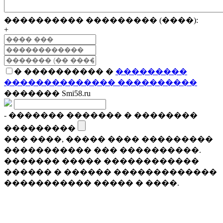
���������� ��������� (����):
+
� ���������� �
���������
�������������� ����������
������� Smi58.ru
- ������� ������� � ��������
���������
��� ����, ����� ���� ���������
����������� ��� ����������.
������� ����� ������������
������ � ������ �������������
����������� ����� � ����.