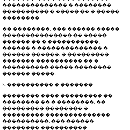
�������������� � ��������
���������� � ����� �� � �����
��������.
�� ��������, ��� ������ �����
��������������� �� �����
������ �� � �����������,
������ � �������������� �
������ ������. � ���������
������� ���������� �� �
���������� ����� ��������
������ �����.
3. ���������� � �������
�������� ���� ��������� ��
�������� �� � ��������, ��
��������� �������� �
��������� ��������������
����������. ��� ������
�������� ����������