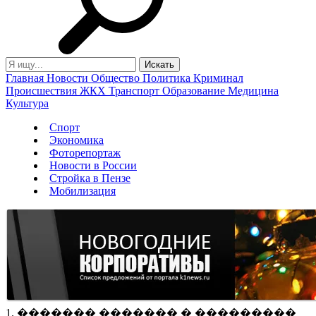
Главная
Новости
Общество
Политика
Криминал
Происшествия
ЖКХ
Транспорт
Образование
Медицина
Культура
Спорт
Экономика
Фоторепортаж
Новости в России
Стройка в Пензе
Мобилизация
1. ������� ������� � ���������