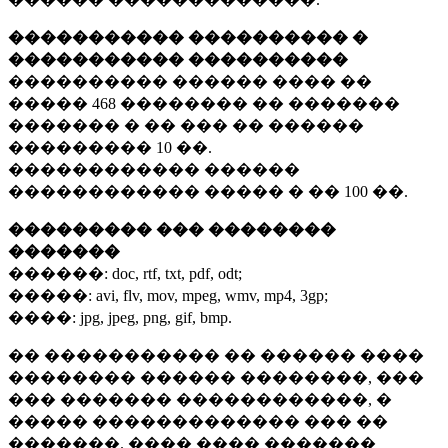
����������� ���������� �
����������� ����������
���������� ������ ���� ��
�����
468 ��������
�� �������
������� � �� ��� �� ������
���������
10 ��.
������������ ������
������������ ����� � ��
100 ��.
��������� ��� ��������
�������
������:
doc, rtf, txt, pdf, odt;
�����:
avi, flv, mov, mpeg, wmv, mp4, 3gp;
����:
jpg, jpeg, png, gif, bmp.
�� ����������� �� ������ ����
�������� ������ ��������, ���
��� ������� ������������, �
����� ������������� ��� ��
�������. ���� ���� �������