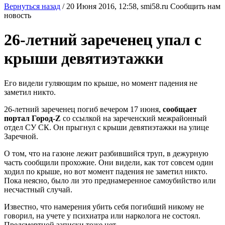
Вернуться назад
/
20 Июня 2016, 12:58,
smi58.ru
Сообщить нам
новость
26-летний зареченец упал с
крыши девятиэтажки
Его видели гуляющим по крыше, но момент падения не
заметил никто.
26-летний зареченец погиб вечером 17 июня,
сообщает
портал Город-Z
со ссылкой на зареченский межрайонный
отдел СУ СК. Он прыгнул с крыши девятиэтажки на улице
Заречной.
О том, что на газоне лежит разбившийся труп, в дежурную
часть сообщили прохожие. Они видели, как тот совсем один
ходил по крыше, но вот момент падения не заметил никто.
Пока неясно, было ли это преднамеренное самоубийство или
несчастный случай.
Известно, что намерения убить себя погибший никому не
говорил, на учете у психиатра или нарколога не состоял.
Предсмертной записки тоже нет.