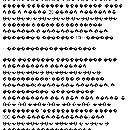
����� �������� ��������. ����
��� � ����� (
30 �����
��������
������) �������� ����������
������ ����� ����������
������� � ����������� ���
������� � �������
1000 ������
.
2. ����������� ��������
��� �������� ���������� ���
���������� ��������
��������� ������������
����������: ����� � �����
�������; �������� �������, �
����������, ��� ������
���������� �� ���� ��� �����, �
��� �� ������� �� ����; ����
�������� (����������� �����,
ICQ ��� ����� ��������) ���
����������� ����� � ���� �
������ �������������.