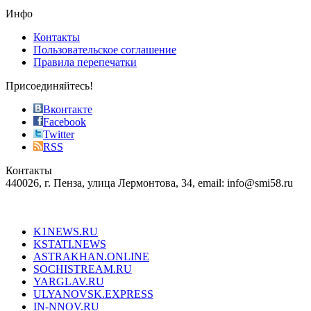
the
Инфо
pursuit
of
Контакты
the
Пользовательское соглашение
most
Правила перепечатки
effective
sophistication
Присоединяйтесь!
also
just
Вконтакте
the
Facebook
right
Twitter
blend
RSS
in
Контакты
creation
440026, г. Пенза, улица Лермонтова, 34, email: info@smi58.ru
completely
unique
Все порталы НМГ
dazzling
type.
K1NEWS.RU
reddit
KSTATI.NEWS
sevenfridayreplica.ru
ASTRAKHAN.ONLINE
sevenfriday
SOCHISTREAM.RU
outlet
YARGLAV.RU
is
ULYANOVSK.EXPRESS
the
IN-NNOV.RU
first