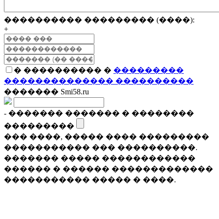
���������� ��������� (����):
+
� ���������� �
���������
�������������� ����������
������� Smi58.ru
- ������� ������� � ��������
���������
��� ����, ����� ���� ���������
����������� ��� ����������.
������� ����� ������������
������ � ������ �������������
����������� ����� � ����.