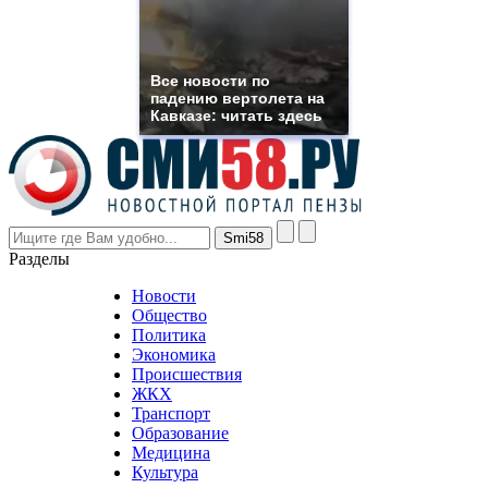
replica
franck
muller
rolex
Все новости по
even
падению вертолета на
though
Кавказе: читать здесь
the
prices
are
higher
however
visitors
nevertheless
Разделы
believe
that
Новости
good
Общество
value.
Политика
who
Экономика
sells
Происшествия
the
ЖКХ
best
Транспорт
phyrevape.com
Образование
vape
Медицина
store
Культура
on