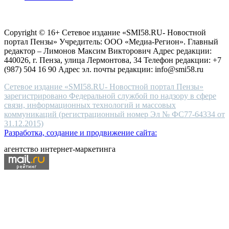
choice
Согласие на обработку персональных данных
Политика по
for
защите персональных данных
high-
Copyright © 16+ Сетевое издание «SMI58.RU- Новостной
end
портал Пензы» Учредитель: ООО «Медиа-Регион». Главный
people.
редактор – Лимонов Максим Викторович Адрес редакции:
440026, г. Пенза, улица Лермонтова, 34 Телефон редакции: +7
(987) 504 16 90 Адрес эл. почты редакции: info@smi58.ru
Сетевое издание «SMI58.RU- Новостной портал Пензы»
зарегистрировано Федеральной службой по надзору в сфере
связи, информационных технологий и массовых
коммуникаций (регистрационный номер Эл № ФС77-64334 от
31.12.2015)
Разработка, создание и продвижение сайта:
агентство интернет-маркетинга