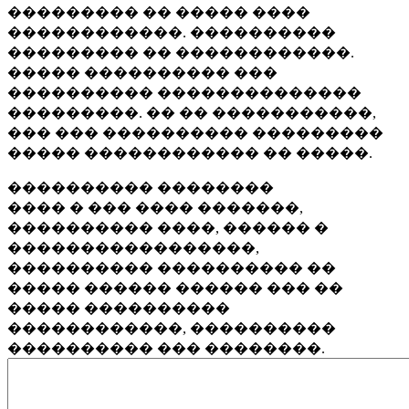
��������� �� ����� ����
������������. ����������
��������� �� ������������.
����� ���������� ���
���������� ��������������
���������. �� �� �����������,
��� ��� ���������� ���������
����� ������������ �� �����.
���������� ��������
���� � ��� ���� �������,
���������� ����, ������ �
�����������������,
���������� ���������� ��
����� ������ ������ ��� ��
����� ����������
������������, ����������
���������� ��� ��������.