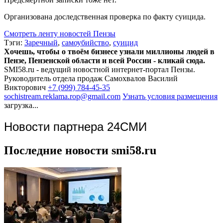
Организована доследственная проверка по факту суицида.
Смотреть ленту новостей Пензы
Тэги:
Заречный
,
самоубийство
,
суицид
Хочешь, чтобы о твоём бизнесе узнали миллионы людей в
Пензе, Пензенской области и всей России - кликай сюда.
SMI58.ru - ведущий новостной интернет-портал Пензы.
Руководитель отдела продаж
Самохвалов Василий
Викторович
+7 (999) 784-45-35
sochistream.reklama.rop@gmail.com
Узнать условия размещения
загрузка...
Новости партнера 24СМИ
Последние новости smi58.ru