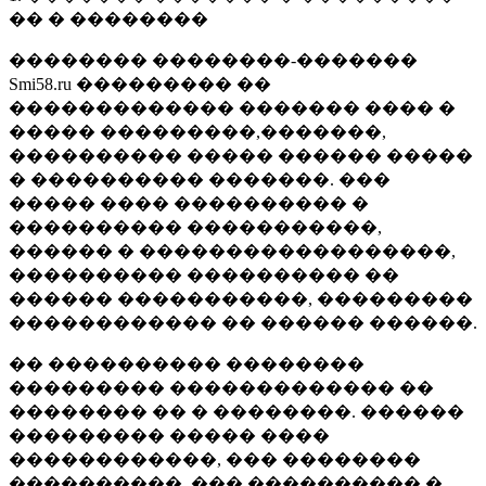
�� � ��������
�������� ��������-�������
Smi58.ru ��������� ��
������������� ������� ���� �
����� ���������,�������,
���������� ����� ������ �����
� ���������� �������. ���
����� ���� ���������� �
���������� �����������,
������ � ������������������,
���������� ���������� ��
������ �����������, ���������
������������ �� ������ ������.
�� ���������� ��������
��������� ������������� ��
�������� �� � ��������. ������
��������� ����� ����
������������, ��� ��������
����������, ��� ���������� �