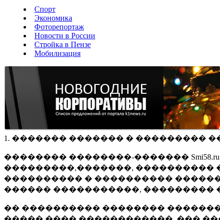
Спорт
Экономика
Фоторепортаж
Новости в России
Стройка в Пензе
Мобилизация
1. ������� ������� � ��������� �
�������� ��������-������� Smi58.
���������,�������, ���������� �
���������� � ���������� ������
������ �����������, ��������� 
�� ���������� �������� �������
����� ���� ������������, ��� ��