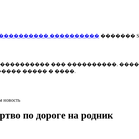
���������� ����������
������� Smi
 ����������� ��� ����������. ���
���� ����� � ����.
м новость
ртво по дороге на родник