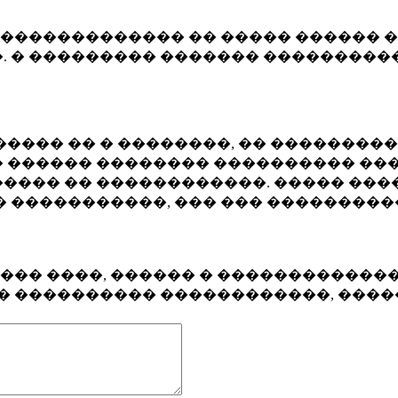
�������������� �� ����� ������ �
. � ��������� ������� ����������
���� �� � ��������, �� ��������
 ������ �������� ���������� ���
���� �� ������������. ����� ���
� �����������, ��� ��� ��������
���� ����, ������ � ������������
�� ���������� ������������, ���