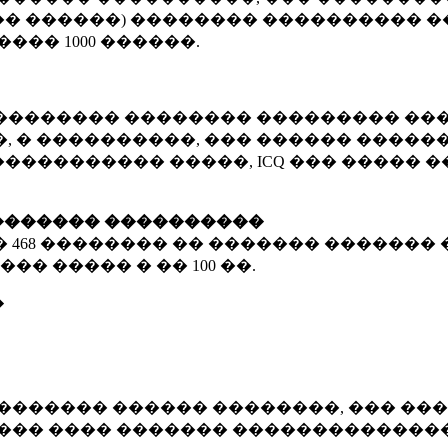
� ������) �������� ���������� �
�����
1000 ������
.
�������� �������� ��������� ���
 � ����������, ��� ������ �������
����������� �����, ICQ ��� �����
������� ����������
�
468 ��������
�� ������� ������� 
��� ����� � ��
100 ��.
�
������� ������ ��������, ��� ���
���� ���� ������� ��������������