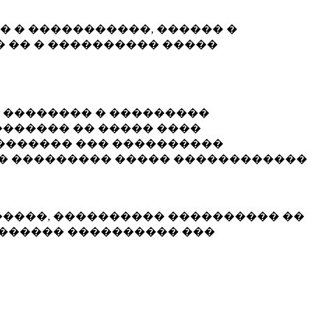
� � �����������, ������ �
 �� � ���������� �����
� �������� � ���������
������ �� ����� ����
������� ��� ����������
�� ��������� ����� ������������
�����, ���������� ���������� ��
������� ���������� ���