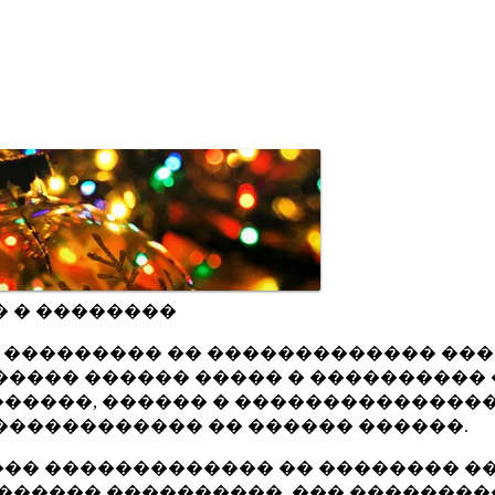
� � ��������
ru ��������� �� ������������� ��
���� ������ ����� � ���������� 
�����, ������ � ���������������
������������ �� ������ ������.
�� ������������� �� �������� ��
������ ����������, ��� ��������