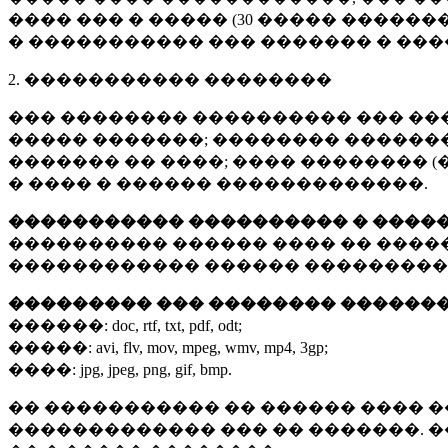
���� ��� � ����� (
30 �����
�������
� ����������� ��� ������� � ��
2. ����������� ��������
��� �������� ���������� ��� ��
����� �������; �������� �������,
������� �� ����; ���� �������� (
� ���� � ������ �������������.
����������� ���������� � ����
���������� ������ ���� �� ����
������������ ������ ���������
��������� ��� �������� ������
������:
doc, rtf, txt, pdf, odt;
�����:
avi, flv, mov, mpeg, wmv, mp4, 3gp;
����:
jpg, jpeg, png, gif, bmp.
�� ����������� �� ������ ���� �
������������� ��� �� �������. 