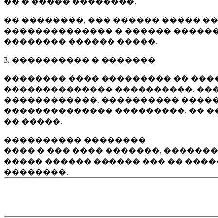
�� � ����� ��������.
�� ��������, ��� ������ ����� �
�������������� � ������ ������
�������� ������ �����.
3. ���������� � �������
�������� ���� ��������� �� ����
�������������� ����������. ���
������������. ���������� �����
�������������� ���������. �� �
�� �����.
���������� ��������
���� � ��� ���� �������, ������
����� ������ ������ ��� �� ���
��������.