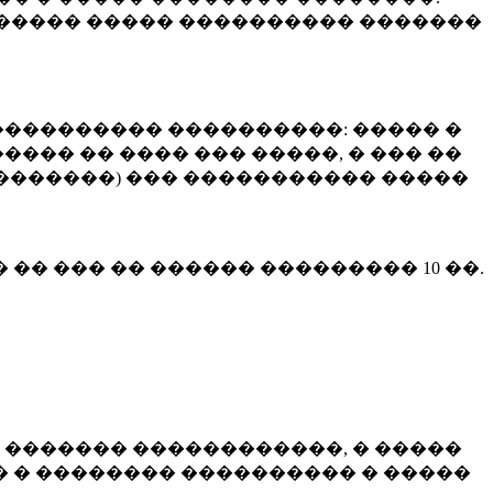
����� ����� ���������� �������
��������� ����������: ����� �
��� �� ���� ��� �����, � ��� ��
 ��������) ��� ����������� �����
� �� ��� �� ������ ���������
10 ��.
 ������� ������������, � �����
 � �������� ���������� � �����