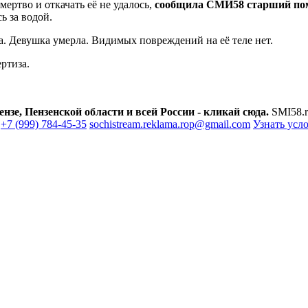
мертво и откачать её не удалось,
сообщила СМИ58 старший пом
ь за водой.
ла. Девушка умерла. Видимых повреждений на её теле нет.
ртиза.
зе, Пензенской области и всей России - кликай сюда.
SMI58.r
+7 (999) 784-45-35
sochistream.reklama.rop@gmail.com
Узнать усл