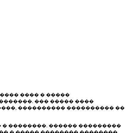
����� ���� � �����
�������. ��� ����� ����
���, ���������� ���������� ��
 � ��������. ������ ���������
�� � ����� �������� ��������.