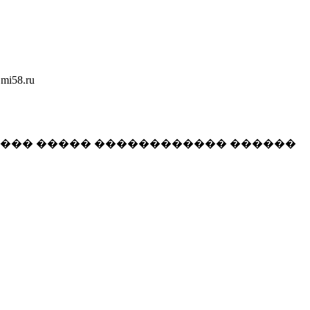
58.ru
���� ����� ������������ ������