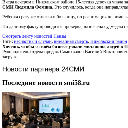
Вчера вечером в Никольском районе 15-летняя девочка упала за
СМИ Людмила Фомина.
Это случилось, когда она направлялас
Ребенка сразу же отвезли в больницу, но реанимация не помог
По данному факту проводится проверка, назначена судмедэкспе
Смотреть ленту новостей Пензы
Тэги:
несчастный случай
,
внезапная смерть
,
Никольский район
Хочешь, чтобы о твоём бизнесе узнали миллионы людей в Пен
Руководитель отдела продаж
Самохвалов Василий Викторович
загрузка...
Новости партнера 24СМИ
Последние новости smi58.ru