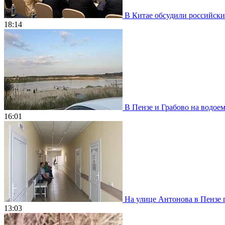
В Китае обсудили российски
18:14
В Пензе и Грабово на водое
16:01
На улице Антонова в Пензе 
13:03