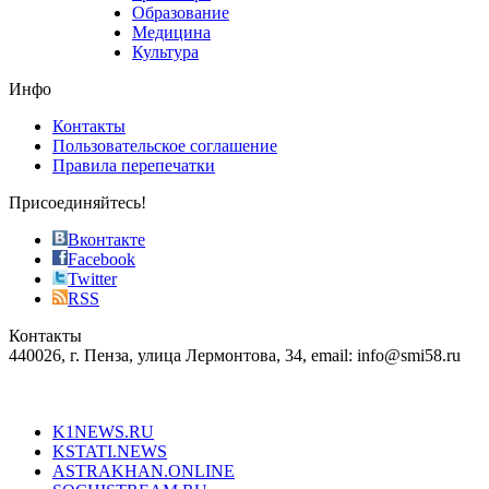
phyrevape.com
Образование
vape
Медицина
store
Культура
on
the
Инфо
pursuit
of
Контакты
the
Пользовательское соглашение
most
Правила перепечатки
effective
sophistication
Присоединяйтесь!
also
just
Вконтакте
the
Facebook
right
Twitter
blend
RSS
in
Контакты
creation
440026, г. Пенза, улица Лермонтова, 34, email: info@smi58.ru
completely
unique
Все порталы НМГ
dazzling
type.
K1NEWS.RU
reddit
KSTATI.NEWS
sevenfridayreplica.ru
ASTRAKHAN.ONLINE
sevenfriday