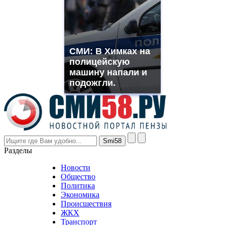
suns.ru/
which
you
need.
replica
franck
СМИ: В Химках на
muller
полицейскую
rolex
машину напали и
even
though
подожгли.
the
prices
are
higher
however
visitors
nevertheless
Разделы
believe
that
Новости
good
Общество
value.
Политика
who
Экономика
sells
Происшествия
the
ЖКХ
best
Транспорт