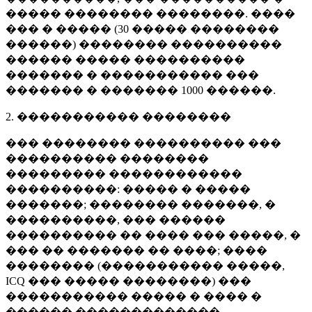
����� �������� ��������. ����
��� � ����� (
30 �����
��������
������) �������� ����������
������ ����� ����������
������� � ����������� ���
������� � �������
1000 ������
.
2. ����������� ��������
��� �������� ���������� ���
���������� ��������
��������� ������������
����������: ����� � �����
�������; �������� �������, �
����������, ��� ������
���������� �� ���� ��� �����, �
��� �� ������� �� ����; ����
�������� (����������� �����,
ICQ ��� ����� ��������) ���
����������� ����� � ���� �
������ �������������.