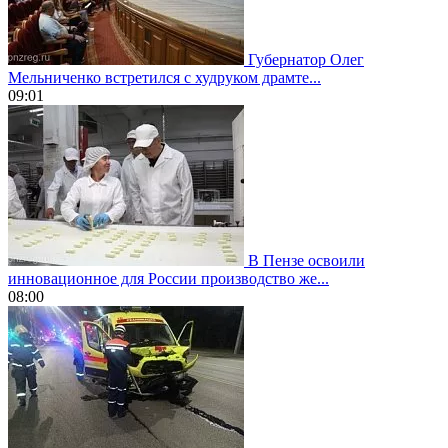
Губернатор Олег
Мельниченко встретился с худруком драмте...
09:01
В Пензе освоили
инновационное для России производство же...
08:00