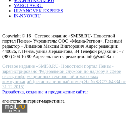
SOCHISTREAM.RU
outlet
YARGLAV.RU
is
ULYANOVSK.EXPRESS
the
IN-NNOV.RU
first
choice
Согласие на обработку персональных данных
Политика по
for
защите персональных данных
high-
Copyright © 16+ Сетевое издание «SMI58.RU- Новостной
end
портал Пензы» Учредитель: ООО «Медиа-Регион». Главный
people.
редактор – Лимонов Максим Викторович Адрес редакции:
440026, г. Пенза, улица Лермонтова, 34 Телефон редакции: +7
(987) 504 16 90 Адрес эл. почты редакции: info@smi58.ru
Сетевое издание «SMI58.RU- Новостной портал Пензы»
зарегистрировано Федеральной службой по надзору в сфере
связи, информационных технологий и массовых
коммуникаций (регистрационный номер Эл № ФС77-64334 от
31.12.2015)
Разработка, создание и продвижение сайта:
агентство интернет-маркетинга