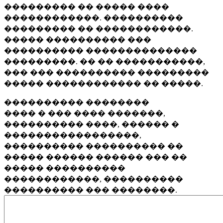
��������� �� ����� ����
������������. ����������
��������� �� ������������.
����� ���������� ���
���������� ��������������
���������. �� �� �����������,
��� ��� ���������� ���������
����� ������������ �� �����.
���������� ��������
���� � ��� ���� �������,
���������� ����, ������ �
�����������������,
���������� ���������� ��
����� ������ ������ ��� ��
����� ����������
������������, ����������
���������� ��� ��������.