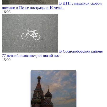
В ДТП с машиной скорой
помощи в Пензе пострадали 10 чело...
16:03
В Сосновоборском районе
77-летний велосипедист погиб пос...
15:00
https://www.vapesstores.fr/
meilleure
cigarette
electronique
best
quality
aaa
swiss
movement.
https://gradewatches.to/