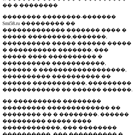
�� � ��������
�������� ��������-�������
Smi58.ru ��������� ��
������������� ������� ���� �
����� ���������,�������,
���������� ����� ������ �����
� ���������� �������. ���
����� ���� ���������� �
���������� �����������,
������ � ������������������,
���������� ���������� ��
������ �����������, ���������
������������ �� ������ ������.
�� ���������� ��������
��������� ������������� ��
�������� �� � ��������. ������
��������� ����� ����
������������, ��� ��������
����������, ��� ���������� �