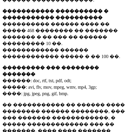
����������� ���������� �
����������� ����������
���������� ������ ���� ��
�����
468 ��������
�� �������
������� � �� ��� �� ������
���������
10 ��.
������������ ������
������������ ����� � ��
100 ��.
��������� ��� ��������
�������
������:
doc, rtf, txt, pdf, odt;
�����:
avi, flv, mov, mpeg, wmv, mp4, 3gp;
����:
jpg, jpeg, png, gif, bmp.
�� ����������� �� ������ ����
�������� ������ ��������, ���
��� ������� ������������, �
����� ������������� ��� ��
�������. ���� ���� �������