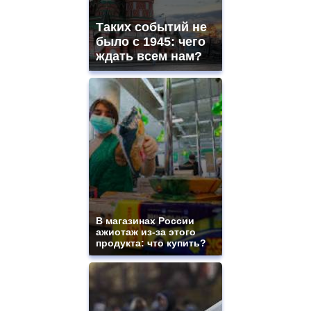
mens
and
Таких событий не
ladies
было с 1945: чего
watches
ждать всем нам?
for
sale.
https://www.replicasrelojes.to/
mens
and
ladies
watches
for
sale.
best
vape
shops
site.
В магазинах России
offer
ажиотаж из-за этого
all
продукта: что купить?
kinds
of
high
quality
https://www.phoenix-