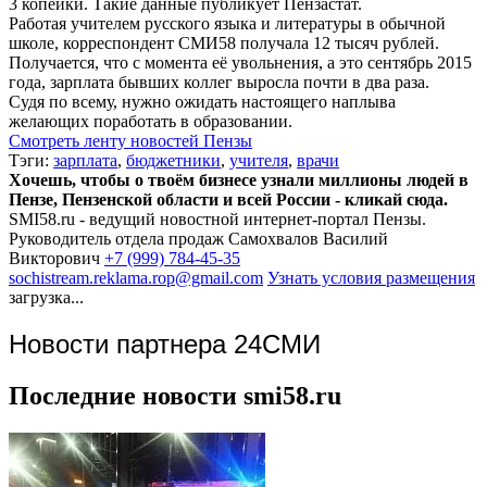
3 копейки. Такие данные публикует Пензастат.
Работая учителем русского языка и литературы в обычной
школе, корреспондент СМИ58 получала 12 тысяч рублей.
Получается, что с момента её увольнения, а это сентябрь 2015
года, зарплата бывших коллег выросла почти в два раза.
Судя по всему, нужно ожидать настоящего наплыва
желающих поработать в образовании.
Смотреть ленту новостей Пензы
Тэги:
зарплата
,
бюджетники
,
учителя
,
врачи
Хочешь, чтобы о твоём бизнесе узнали миллионы людей в
Пензе, Пензенской области и всей России - кликай сюда.
SMI58.ru - ведущий новостной интернет-портал Пензы.
Руководитель отдела продаж
Самохвалов Василий
Викторович
+7 (999) 784-45-35
sochistream.reklama.rop@gmail.com
Узнать условия размещения
загрузка...
Новости партнера 24СМИ
Последние новости smi58.ru