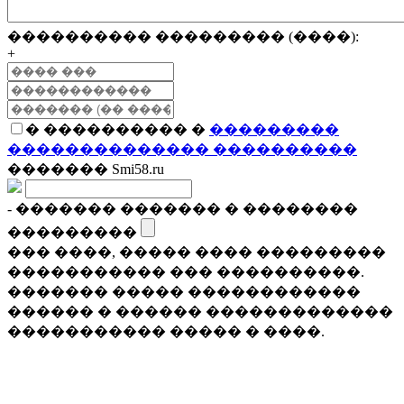
���������� ��������� (����):
+
� ���������� �
���������
�������������� ����������
������� Smi58.ru
- ������� ������� � ��������
���������
��� ����, ����� ���� ���������
����������� ��� ����������.
������� ����� ������������
������ � ������ �������������
����������� ����� � ����.