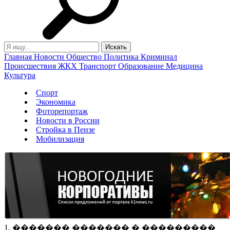
Главная
Новости
Общество
Политика
Криминал
Происшествия
ЖКХ
Транспорт
Образование
Медицина
Культура
Спорт
Экономика
Фоторепортаж
Новости в России
Стройка в Пензе
Мобилизация
1. ������� ������� � ���������