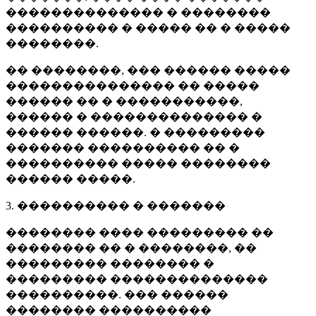
�������������� � ��������
���������� � ����� �� � �����
��������.
�� ��������, ��� ������ �����
��������������� �� �����
������ �� � �����������,
������ � �������������� �
������ ������. � ���������
������� ���������� �� �
���������� ����� ��������
������ �����.
3. ���������� � �������
�������� ���� ��������� ��
�������� �� � ��������, ��
��������� �������� �
��������� ��������������
����������. ��� ������
�������� ����������