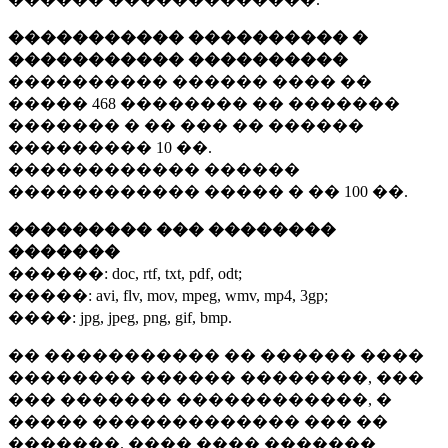
����������� ���������� �
����������� ����������
���������� ������ ���� ��
�����
468 ��������
�� �������
������� � �� ��� �� ������
���������
10 ��.
������������ ������
������������ ����� � ��
100 ��.
��������� ��� ��������
�������
������:
doc, rtf, txt, pdf, odt;
�����:
avi, flv, mov, mpeg, wmv, mp4, 3gp;
����:
jpg, jpeg, png, gif, bmp.
�� ����������� �� ������ ����
�������� ������ ��������, ���
��� ������� ������������, �
����� ������������� ��� ��
�������. ���� ���� �������