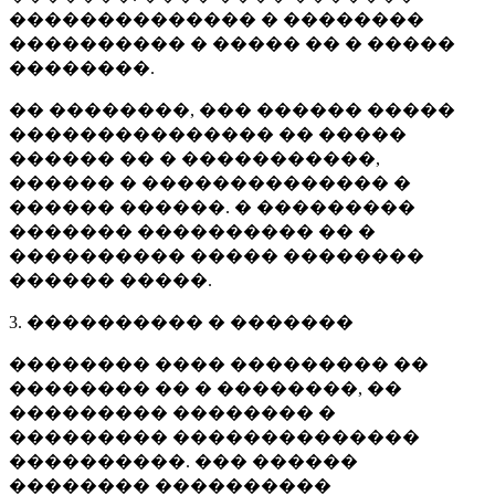
�������������� � ��������
���������� � ����� �� � �����
��������.
�� ��������, ��� ������ �����
��������������� �� �����
������ �� � �����������,
������ � �������������� �
������ ������. � ���������
������� ���������� �� �
���������� ����� ��������
������ �����.
3. ���������� � �������
�������� ���� ��������� ��
�������� �� � ��������, ��
��������� �������� �
��������� ��������������
����������. ��� ������
�������� ����������