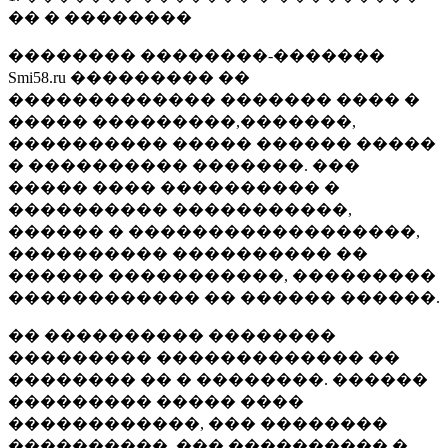
�� � ��������
�������� ��������-�������
Smi58.ru ��������� ��
������������� ������� ���� �
����� ���������,�������,
���������� ����� ������ �����
� ���������� �������. ���
����� ���� ���������� �
���������� �����������,
������ � ������������������,
���������� ���������� ��
������ �����������, ���������
������������ �� ������ ������.
�� ���������� ��������
��������� ������������� ��
�������� �� � ��������. ������
��������� ����� ����
������������, ��� ��������
����������, ��� ���������� �