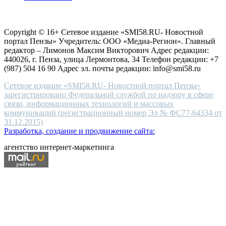
choice
Согласие на обработку персональных данных
Политика по
for
защите персональных данных
high-
Copyright © 16+ Сетевое издание «SMI58.RU- Новостной
end
портал Пензы» Учредитель: ООО «Медиа-Регион». Главный
people.
редактор – Лимонов Максим Викторович Адрес редакции:
440026, г. Пенза, улица Лермонтова, 34 Телефон редакции: +7
(987) 504 16 90 Адрес эл. почты редакции: info@smi58.ru
Сетевое издание «SMI58.RU- Новостной портал Пензы»
зарегистрировано Федеральной службой по надзору в сфере
связи, информационных технологий и массовых
коммуникаций (регистрационный номер Эл № ФС77-64334 от
31.12.2015)
Разработка, создание и продвижение сайта:
агентство интернет-маркетинга