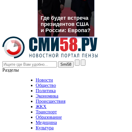
replica
franck
muller
Где будет встреча
rolex
президентов США
even
though
и России: Европа?
the
prices
are
higher
however
visitors
nevertheless
Разделы
believe
that
Новости
good
Общество
value.
Политика
who
Экономика
sells
Происшествия
the
ЖКХ
best
Транспорт
phyrevape.com
Образование
vape
Медицина
store
Культура
on