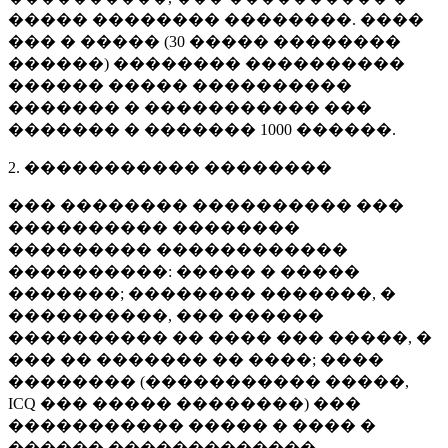
����� �������� ��������. ����
��� � ����� (
30 �����
��������
������) �������� ����������
������ ����� ����������
������� � ����������� ���
������� � �������
1000 ������
.
2. ����������� ��������
��� �������� ���������� ���
���������� ��������
��������� ������������
����������: ����� � �����
�������; �������� �������, �
����������, ��� ������
���������� �� ���� ��� �����, �
��� �� ������� �� ����; ����
�������� (����������� �����,
ICQ ��� ����� ��������) ���
����������� ����� � ���� �
������ �������������.