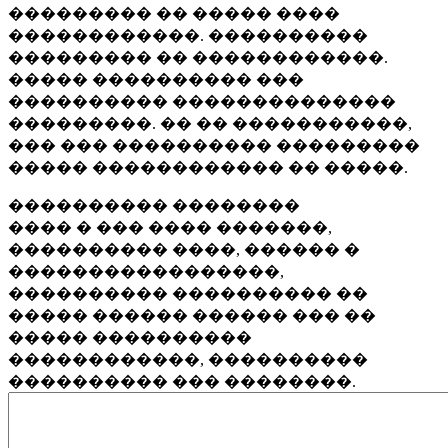
��������� �� ����� ����
������������. ����������
��������� �� ������������.
����� ���������� ���
���������� ��������������
���������. �� �� �����������,
��� ��� ���������� ���������
����� ������������ �� �����.
���������� ��������
���� � ��� ���� �������,
���������� ����, ������ �
�����������������,
���������� ���������� ��
����� ������ ������ ��� ��
����� ����������
������������, ����������
���������� ��� ��������.