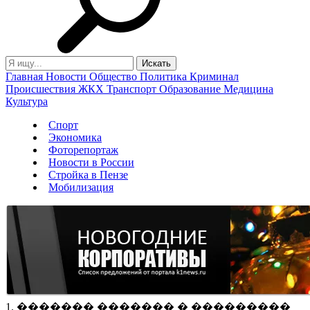
Главная
Новости
Общество
Политика
Криминал
Происшествия
ЖКХ
Транспорт
Образование
Медицина
Культура
Спорт
Экономика
Фоторепортаж
Новости в России
Стройка в Пензе
Мобилизация
1. ������� ������� � ���������