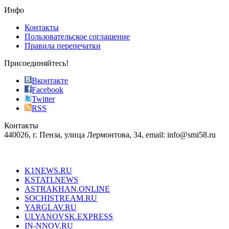
the
Инфо
pursuit
of
Контакты
the
Пользовательское соглашение
most
Правила перепечатки
effective
sophistication
Присоединяйтесь!
also
just
Вконтакте
the
Facebook
right
Twitter
blend
RSS
in
Контакты
creation
440026, г. Пенза, улица Лермонтова, 34, email: info@smi58.ru
completely
unique
Все порталы НМГ
dazzling
type.
K1NEWS.RU
reddit
KSTATI.NEWS
sevenfridayreplica.ru
ASTRAKHAN.ONLINE
sevenfriday
SOCHISTREAM.RU
outlet
YARGLAV.RU
is
ULYANOVSK.EXPRESS
the
IN-NNOV.RU
first