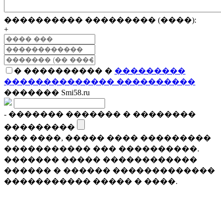
���������� ��������� (����):
+
� ���������� �
���������
�������������� ����������
������� Smi58.ru
- ������� ������� � ��������
���������
��� ����, ����� ���� ���������
����������� ��� ����������.
������� ����� ������������
������ � ������ �������������
����������� ����� � ����.