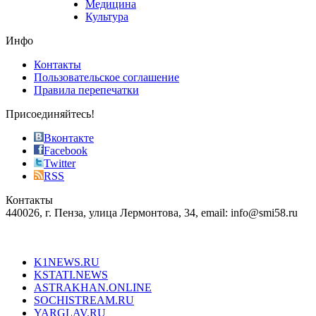
Медицина
store
Культура
on
the
Инфо
pursuit
of
Контакты
the
Пользовательское соглашение
most
Правила перепечатки
effective
sophistication
Присоединяйтесь!
also
just
Вконтакте
the
Facebook
right
Twitter
blend
RSS
in
Контакты
creation
440026, г. Пенза, улица Лермонтова, 34, email: info@smi58.ru
completely
unique
Все порталы НМГ
dazzling
type.
K1NEWS.RU
reddit
KSTATI.NEWS
sevenfridayreplica.ru
ASTRAKHAN.ONLINE
sevenfriday
SOCHISTREAM.RU
outlet
YARGLAV.RU
is