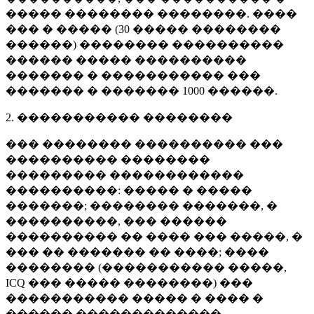
����� �������� ��������. ����
��� � ����� (
30 �����
��������
������) �������� ����������
������ ����� ����������
������� � ����������� ���
������� � �������
1000 ������
.
2. ����������� ��������
��� �������� ���������� ���
���������� ��������
��������� ������������
����������: ����� � �����
�������; �������� �������, �
����������, ��� ������
���������� �� ���� ��� �����, �
��� �� ������� �� ����; ����
�������� (����������� �����,
ICQ ��� ����� ��������) ���
����������� ����� � ���� �
������ �������������.