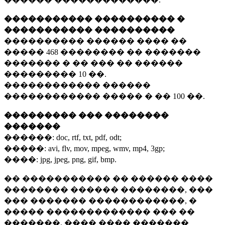
����������� ���������� �
����������� ����������
���������� ������ ���� ��
�����
468 ��������
�� �������
������� � �� ��� �� ������
���������
10 ��.
������������ ������
������������ ����� � ��
100 ��.
��������� ��� ��������
�������
������:
doc, rtf, txt, pdf, odt;
�����:
avi, flv, mov, mpeg, wmv, mp4, 3gp;
����:
jpg, jpeg, png, gif, bmp.
�� ����������� �� ������ ����
�������� ������ ��������, ���
��� ������� ������������, �
����� ������������� ��� ��
�������. ���� ���� �������