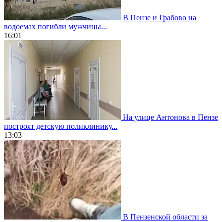
В Пензе и Грабово на
водоемах погибли мужчины...
16:01
На улице Антонова в Пензе
построят детскую поликлинику...
13:03
В Пензенской области за