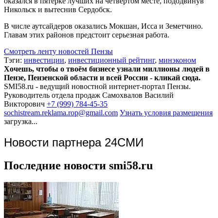
оказался в пятерке лучших на четвертом месте, пододвинув
Никольск и вытеснив Сердобск.
В числе аутсайдеров оказались Мокшан, Исса и Земетчино.
Главам этих районов предстоит серьезная работа.
Смотреть ленту новостей Пензы
Тэги:
инвестиции
,
инвестиционный рейтинг
,
минэконом
Хочешь, чтобы о твоём бизнесе узнали миллионы людей в
Пензе, Пензенской области и всей России - кликай сюда.
SMI58.ru - ведущий новостной интернет-портал Пензы.
Руководитель отдела продаж
Самохвалов Василий
Викторович
+7 (999) 784-45-35
sochistream.reklama.rop@gmail.com
Узнать условия размещения
загрузка...
Новости партнера 24СМИ
Последние новости smi58.ru