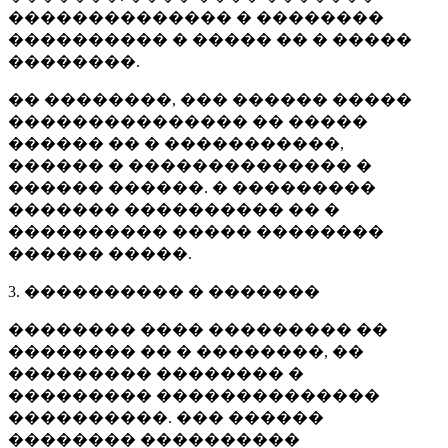
�������������� � ��������
���������� � ����� �� � �����
��������.
�� ��������, ��� ������ �����
��������������� �� �����
������ �� � �����������,
������ � �������������� �
������ ������. � ���������
������� ���������� �� �
���������� ����� ��������
������ �����.
3. ���������� � �������
�������� ���� ��������� ��
�������� �� � ��������, ��
��������� �������� �
��������� ��������������
����������. ��� ������
�������� ����������