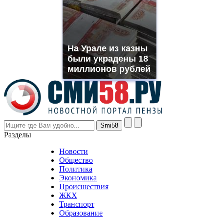
you
need.
replica
franck
muller
На Урале из казны
rolex
были украдены 18
even
though
миллионов рублей
the
prices
are
higher
however
visitors
nevertheless
Разделы
believe
that
Новости
good
Общество
value.
Политика
who
Экономика
sells
Происшествия
the
ЖКХ
best
Транспорт
phyrevape.com
Образование
vape