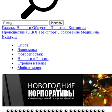
Главная
Новости
Общество
Политика
Криминал
Происшествия
ЖКХ
Транспорт
Образование
Медицина
Культура
Спорт
Экономика
Фоторепортаж
Новости в России
Стройка в Пензе
Мобилизация
1. ������� ������� � ���������