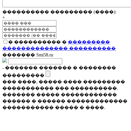
���������� ��������� (����):
+
� ���������� �
���������
�������������� ����������
������� Smi58.ru
- ������� ������� � ��������
���������
��� ����, ����� ���� ���������
����������� ��� ����������.
������� ����� ������������
������ � ������ �������������
����������� ����� � ����.