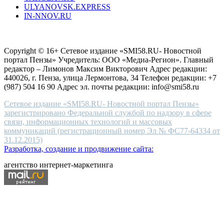
ULYANOVSK.EXPRESS
the
IN-NNOV.RU
first
choice
Согласие на обработку персональных данных
Политика по
for
защите персональных данных
high-
Copyright © 16+ Сетевое издание «SMI58.RU- Новостной
end
портал Пензы» Учредитель: ООО «Медиа-Регион». Главный
people.
редактор – Лимонов Максим Викторович Адрес редакции:
440026, г. Пенза, улица Лермонтова, 34 Телефон редакции: +7
(987) 504 16 90 Адрес эл. почты редакции: info@smi58.ru
Сетевое издание «SMI58.RU- Новостной портал Пензы»
зарегистрировано Федеральной службой по надзору в сфере
связи, информационных технологий и массовых
коммуникаций (регистрационный номер Эл № ФС77-64334 от
31.12.2015)
Разработка, создание и продвижение сайта:
агентство интернет-маркетинга