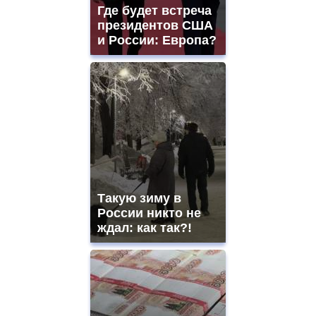
and
Где будет встреча
ladies
президентов США
watches
и России: Европа?
for
sale.
https://www.replicasrelojes.to/
mens
and
ladies
watches
for
sale.
best
vape
shops
Такую зиму в
site.
offer
России никто не
all
ждал: как так?!
kinds
of
high
quality
https://www.phoenix-
suns.ru/
which