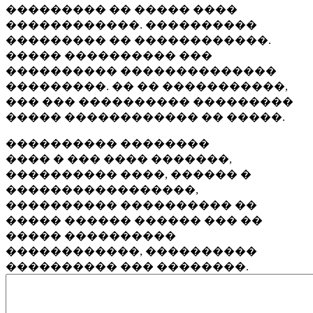
��������� �� ����� ����
������������. ����������
��������� �� ������������.
����� ���������� ���
���������� ��������������
���������. �� �� �����������,
��� ��� ���������� ���������
����� ������������ �� �����.
���������� ��������
���� � ��� ���� �������,
���������� ����, ������ �
�����������������,
���������� ���������� ��
����� ������ ������ ��� ��
����� ����������
������������, ����������
���������� ��� ��������.