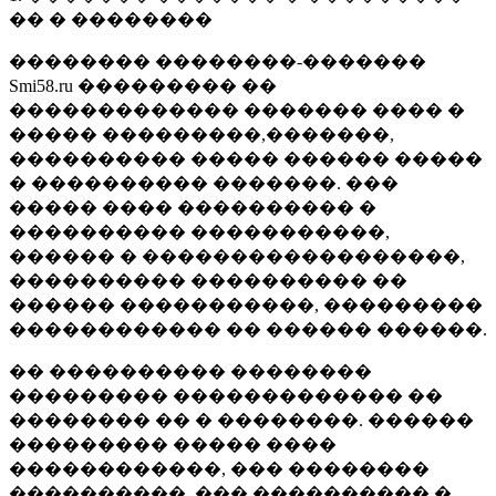
�� � ��������
�������� ��������-�������
Smi58.ru ��������� ��
������������� ������� ���� �
����� ���������,�������,
���������� ����� ������ �����
� ���������� �������. ���
����� ���� ���������� �
���������� �����������,
������ � ������������������,
���������� ���������� ��
������ �����������, ���������
������������ �� ������ ������.
�� ���������� ��������
��������� ������������� ��
�������� �� � ��������. ������
��������� ����� ����
������������, ��� ��������
����������, ��� ���������� �