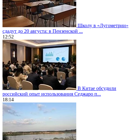
Школу в «Лугометрии»
сдадут до 20 августа: в Пензенской ...
12:52
В Китае обсудили
российский опыт использования Седжаро п...
18:14